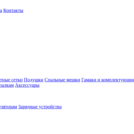
а
Контакты
тные сетки
Подушки
Спальные мешки
Гамаки и комплектующи
палкам
Аксессуары
уляторам
Зарядные устройства