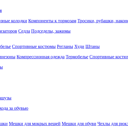
я
зные колодки
Компоненты к тормозам
Тросики, рубашки, нако
тизаторов
Седла
Подседелы, зажимы
белье
Спортивные костюмы
Регланы
Худи
Штаны
инезоны
Компрессионная одежда
Термобелье
Спортивные кост
сы
ашузы
хода за обувью
ешки
Мешки для мокрых вещей
Мешки для обуви
Чехлы для рюк