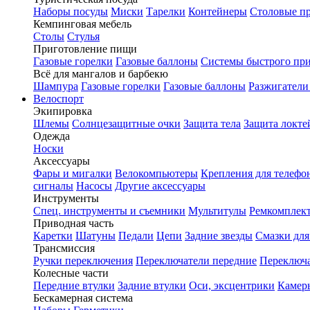
Наборы посуды
Миски
Тарелки
Контейнеры
Столовые п
Кемпинговая мебель
Столы
Стулья
Приготовление пищи
Газовые горелки
Газовые баллоны
Системы быстрого пр
Всё для мангалов и барбекю
Шампура
Газовые горелки
Газовые баллоны
Разжигатели
Велоспорт
Экипировка
Шлемы
Солнцезащитные очки
Защита тела
Защита локте
Одежда
Носки
Аксессуары
Фары и мигалки
Велокомпьютеры
Крепления для телефо
сигналы
Насосы
Другие аксессуары
Инструменты
Спец. инструменты и съемники
Мультитулы
Ремкомплек
Приводная часть
Каретки
Шатуны
Педали
Цепи
Задние звезды
Смазки для
Трансмиссия
Ручки переключения
Переключатели передние
Переключа
Колесные части
Передние втулки
Задние втулки
Оси, эксцентрики
Камер
Бескамерная система