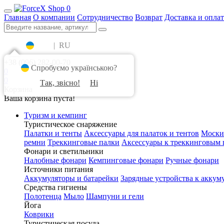
0
Главная
О компании
Сотрудничество
Возврат
Доставка и оплат
UA
|
RU
+38 (096) 282-00-70
Спробуємо українською?
0
0
Так, звісно!
Ні
Корзина
Ваша корзина пуста!
Туризм и кемпинг
Туристическое снаряжение
Палатки и тенты
Аксессуары для палаток и тентов
Моски
ремни
Треккинговые палки
Аксессуары к треккинговым 
Фонари и светильники
Налобные фонари
Кемпинговые фонари
Ручные фонари
Источники питания
Аккумуляторы и батарейки
Зарядные устройства к аккум
Средства гигиены
Полотенца
Мыло
Шампуни и гели
Йога
Коврики
Туристическая посуда