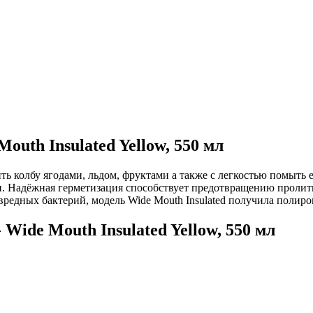
outh Insulated Yellow, 550 мл
ь колбу ягодами, льдом, фруктами а также с легкостью помыть е
и. Надёжная герметизация способствует предотвращению пролити
редных бактерий, модель Wide Mouth Insulated получила полир
 Wide Mouth Insulated Yellow, 550 мл