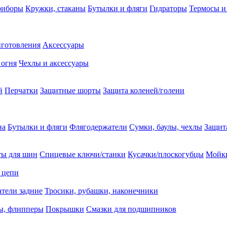
риборы
Кружки, стаканы
Бутылки и фляги
Гидраторы
Термосы и
иготовления
Аксессуары
 огня
Чехлы и аксессуары
й
Перчатки
Защитные шорты
Защита коленей/голени
на
Бутылки и фляги
Флягодержатели
Сумки, баулы, чехлы
Защит
ты для шин
Спицевые ключи/станки
Кусачки/плоскогубцы
Мойки
 цепи
тели задние
Тросики, рубашки, наконечники
ы, флипперы
Покрышки
Смазки для подшипников