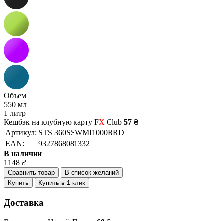
Объем
550 мл
1 литр
Кешбэк на клубную карту F
X
Club
57 ₴
Артикул:
STS 360SSWMI1000BRD
EAN:
9327868081332
В наличии
1148
₴
Сравнить товар
В список желаний
Купить
Купить в 1 клик
Доставка