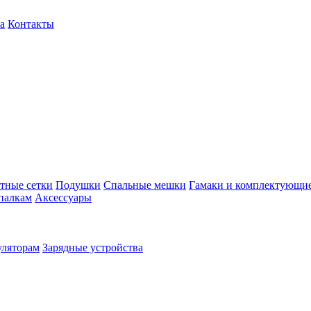
а
Контакты
тные сетки
Подушки
Спальные мешки
Гамаки и комплектующи
палкам
Аксессуары
уляторам
Зарядные устройства