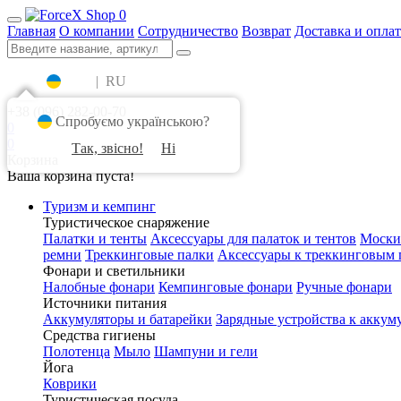
0
Главная
О компании
Сотрудничество
Возврат
Доставка и оплат
UA
|
RU
+38 (096) 282-00-70
Спробуємо українською?
0
0
Так, звісно!
Ні
Корзина
Ваша корзина пуста!
Туризм и кемпинг
Туристическое снаряжение
Палатки и тенты
Аксессуары для палаток и тентов
Моски
ремни
Треккинговые палки
Аксессуары к треккинговым 
Фонари и светильники
Налобные фонари
Кемпинговые фонари
Ручные фонари
Источники питания
Аккумуляторы и батарейки
Зарядные устройства к аккум
Средства гигиены
Полотенца
Мыло
Шампуни и гели
Йога
Коврики
Туристическая посуда