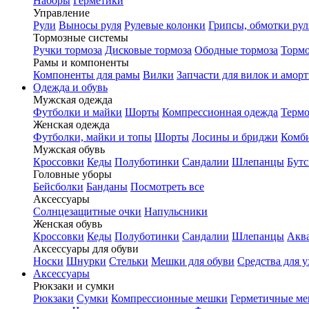
Наборы
Герметики
Управление
Рули
Выносы руля
Рулевые колонки
Грипсы, обмотки рул
Тормозные системы
Ручки тормоза
Дисковые тормоза
Ободные тормоза
Тормо
Рамы и компоненты
Компоненты для рамы
Вилки
Запчасти для вилок и амор
Одежда и обувь
Мужская одежда
Футболки и майки
Шорты
Компрессионная одежда
Термо
Женская одежда
Футболки, майки и топы
Шорты
Лосины и бриджи
Комб
Мужская обувь
Кроссовки
Кеды
Полуботинки
Сандалии
Шлепанцы
Бут
Головные уборы
Бейсболки
Банданы
Посмотреть все
Аксессуары
Солнцезащитные очки
Напульсники
Женская обувь
Кроссовки
Кеды
Полуботинки
Сандалии
Шлепанцы
Акв
Аксессуары для обуви
Носки
Шнурки
Стельки
Мешки для обуви
Средства для у
Аксессуары
Рюкзаки и сумки
Рюкзаки
Сумки
Компрессионные мешки
Герметичные м