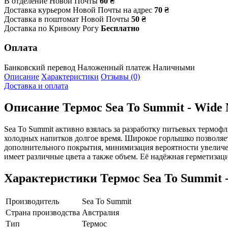
В отделение Новой Почты
60 ₴
Доставка курьером Новой Почты на адрес
70 ₴
Доставка в поштомат Новой Почты
50 ₴
Доставка по Кривому Рогу
Бесплатно
Оплата
Банковский перевод
Наложенный платеж
Наличными
Описание
Характеристики
Отзывы (0)
Доставка и оплата
Описание
Термос Sea To Summit - Wide 
Sea To Summit активно взялась за разработку питьевых термоф
холодных напитков долгое время. Широкое горлышко позволяет 
дополнительного покрытия, минимизация вероятности увеличен
имеет различные цвета а также объем. Её надёжная герметизаци
Характеристики
Термос Sea To Summit -
Производитель
Sea To Summit
Страна производства
Австралия
Тип
Термос