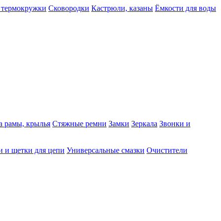
 термокружки
Сковородки
Кастрюли, казаны
Ёмкости для воды
а рамы, крылья
Стяжные ремни
Замки
Зеркала
Звонки и
 и щетки для цепи
Универсальные смазки
Очистители