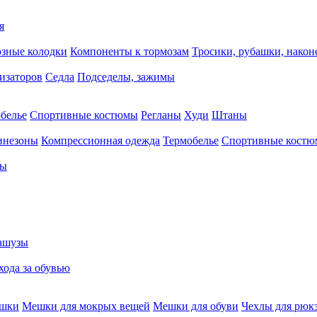
я
зные колодки
Компоненты к тормозам
Тросики, рубашки, нако
тизаторов
Седла
Подседелы, зажимы
белье
Спортивные костюмы
Регланы
Худи
Штаны
инезоны
Компрессионная одежда
Термобелье
Спортивные кост
сы
ашузы
хода за обувью
ешки
Мешки для мокрых вещей
Мешки для обуви
Чехлы для рюк