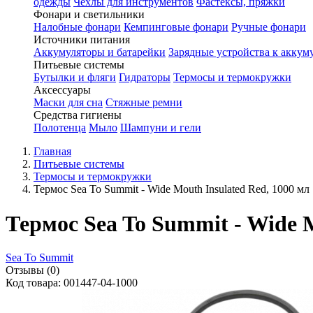
одежды
Чехлы для инструментов
Фастексы, пряжки
Фонари и светильники
Налобные фонари
Кемпинговые фонари
Ручные фонари
Источники питания
Аккумуляторы и батарейки
Зарядные устройства к аккум
Питьевые системы
Бутылки и фляги
Гидраторы
Термосы и термокружки
Аксессуары
Маски для сна
Стяжные ремни
Средства гигиены
Полотенца
Мыло
Шампуни и гели
Главная
Питьевые системы
Термосы и термокружки
Термос Sea To Summit - Wide Mouth Insulated Red, 1000 мл
Термос Sea To Summit - Wide M
Sea To Summit
Отзывы (0)
Код товара: 001447-04-1000