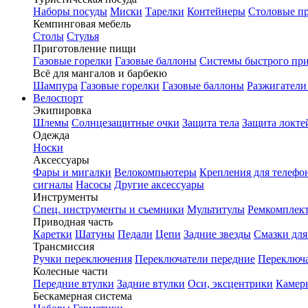
Наборы посуды
Миски
Тарелки
Контейнеры
Столовые п
Кемпинговая мебель
Столы
Стулья
Приготовление пищи
Газовые горелки
Газовые баллоны
Системы быстрого пр
Всё для мангалов и барбекю
Шампура
Газовые горелки
Газовые баллоны
Разжигатели
Велоспорт
Экипировка
Шлемы
Солнцезащитные очки
Защита тела
Защита локте
Одежда
Носки
Аксессуары
Фары и мигалки
Велокомпьютеры
Крепления для телефо
сигналы
Насосы
Другие аксессуары
Инструменты
Спец. инструменты и съемники
Мультитулы
Ремкомплек
Приводная часть
Каретки
Шатуны
Педали
Цепи
Задние звезды
Смазки для
Трансмиссия
Ручки переключения
Переключатели передние
Переключа
Колесные части
Передние втулки
Задние втулки
Оси, эксцентрики
Камер
Бескамерная система