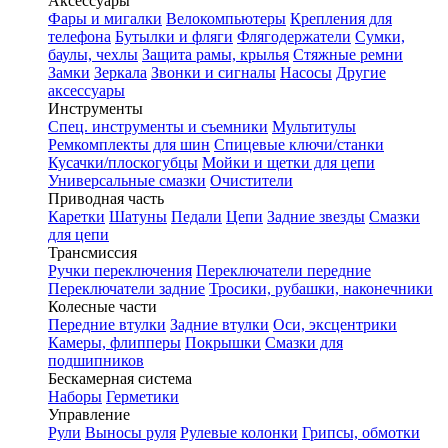
Аксессуары
Фары и мигалки
Велокомпьютеры
Крепления для
телефона
Бутылки и фляги
Флягодержатели
Сумки,
баулы, чехлы
Защита рамы, крылья
Стяжные ремни
Замки
Зеркала
Звонки и сигналы
Насосы
Другие
аксессуары
Инструменты
Спец. инструменты и съемники
Мультитулы
Ремкомплекты для шин
Спицевые ключи/станки
Кусачки/плоскогубцы
Мойки и щетки для цепи
Универсальные смазки
Очистители
Приводная часть
Каретки
Шатуны
Педали
Цепи
Задние звезды
Смазки
для цепи
Трансмиссия
Ручки переключения
Переключатели передние
Переключатели задние
Тросики, рубашки, наконечники
Колесные части
Передние втулки
Задние втулки
Оси, эксцентрики
Камеры, флипперы
Покрышки
Смазки для
подшипников
Бескамерная система
Наборы
Герметики
Управление
Рули
Выносы руля
Рулевые колонки
Грипсы, обмотки