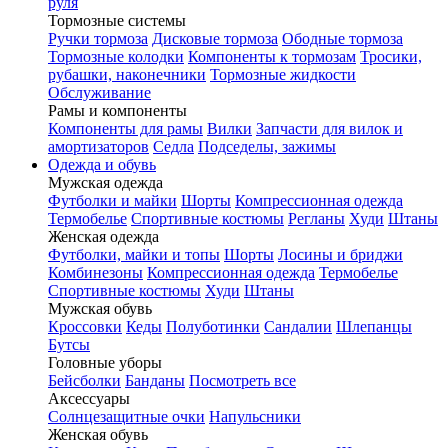
руля
Тормозные системы
Ручки тормоза
Дисковые тормоза
Ободные тормоза
Тормозные колодки
Компоненты к тормозам
Тросики,
рубашки, наконечники
Тормозные жидкости
Обслуживание
Рамы и компоненты
Компоненты для рамы
Вилки
Запчасти для вилок и
амортизаторов
Седла
Подседелы, зажимы
Одежда и обувь
Мужская одежда
Футболки и майки
Шорты
Компрессионная одежда
Термобелье
Спортивные костюмы
Регланы
Худи
Штаны
Женская одежда
Футболки, майки и топы
Шорты
Лосины и бриджи
Комбинезоны
Компрессионная одежда
Термобелье
Спортивные костюмы
Худи
Штаны
Мужская обувь
Кроссовки
Кеды
Полуботинки
Сандалии
Шлепанцы
Бутсы
Головные уборы
Бейсболки
Банданы
Посмотреть все
Аксессуары
Солнцезащитные очки
Напульсники
Женская обувь