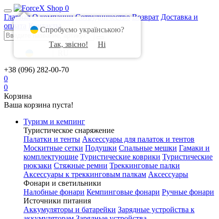
0
Главная
О компании
Сотрудничество
Возврат
Доставка и
оплата
Контакты
Спробуємо українською?
Так, звісно!
Ні
UA
|
RU
+38 (096) 282-00-70
0
0
Корзина
Ваша корзина пуста!
Туризм и кемпинг
Туристическое снаряжение
Палатки и тенты
Аксессуары для палаток и тентов
Москитные сетки
Подушки
Спальные мешки
Гамаки и
комплектующие
Туристические коврики
Туристические
рюкзаки
Стяжные ремни
Треккинговые палки
Аксессуары к треккинговым палкам
Аксессуары
Фонари и светильники
Налобные фонари
Кемпинговые фонари
Ручные фонари
Источники питания
Аккумуляторы и батарейки
Зарядные устройства к
аккумуляторам
Зарядные устройства