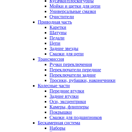
Кусачки/плоскогубцы
Мойки и щетки для цепи
Универсальные смазки
Очистители
Приводная часть
Каретки
Шатуны
Педали
Цепи
Задние звезды
Смазки для цепи
Трансмиссия
Ручки переключения
Переключатели передние
Переключатели задние
Тросики, рубашки, наконечники
Колесные части
Передние втулки
Задние втулки
Оси, эксцентрики
Камеры, флипперы
Покрышки
Смазки для подшипников
Бескамерная система
Наборы