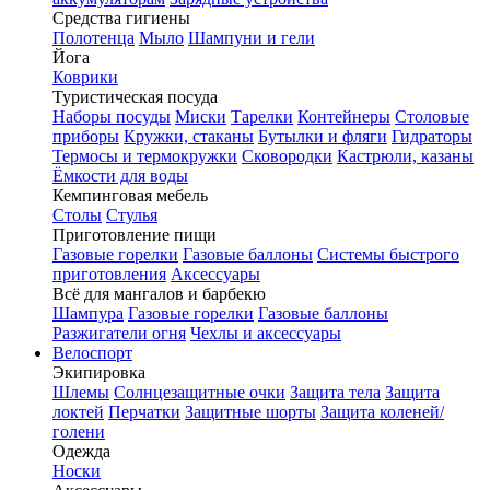
Средства гигиены
Полотенца
Мыло
Шампуни и гели
Йога
Коврики
Туристическая посуда
Наборы посуды
Миски
Тарелки
Контейнеры
Столовые
приборы
Кружки, стаканы
Бутылки и фляги
Гидраторы
Термосы и термокружки
Сковородки
Кастрюли, казаны
Ёмкости для воды
Кемпинговая мебель
Столы
Стулья
Приготовление пищи
Газовые горелки
Газовые баллоны
Системы быстрого
приготовления
Аксессуары
Всё для мангалов и барбекю
Шампура
Газовые горелки
Газовые баллоны
Разжигатели огня
Чехлы и аксессуары
Велоспорт
Экипировка
Шлемы
Солнцезащитные очки
Защита тела
Защита
локтей
Перчатки
Защитные шорты
Защита коленей/
голени
Одежда
Носки