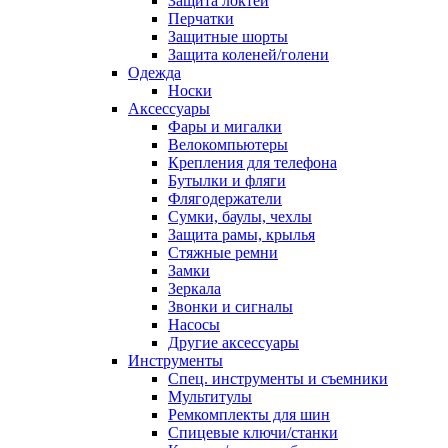
Защита локтей
Перчатки
Защитные шорты
Защита коленей/голени
Одежда
Носки
Аксессуары
Фары и мигалки
Велокомпьютеры
Крепления для телефона
Бутылки и фляги
Флягодержатели
Сумки, баулы, чехлы
Защита рамы, крылья
Стяжные ремни
Замки
Зеркала
Звонки и сигналы
Насосы
Другие аксессуары
Инструменты
Спец. инструменты и съемники
Мультитулы
Ремкомплекты для шин
Спицевые ключи/станки