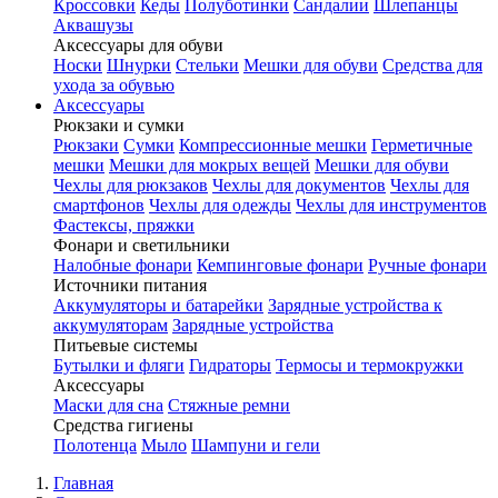
Кроссовки
Кеды
Полуботинки
Сандалии
Шлепанцы
Аквашузы
Аксессуары для обуви
Носки
Шнурки
Стельки
Мешки для обуви
Средства для
ухода за обувью
Аксессуары
Рюкзаки и сумки
Рюкзаки
Сумки
Компрессионные мешки
Герметичные
мешки
Мешки для мокрых вещей
Мешки для обуви
Чехлы для рюкзаков
Чехлы для документов
Чехлы для
смартфонов
Чехлы для одежды
Чехлы для инструментов
Фастексы, пряжки
Фонари и светильники
Налобные фонари
Кемпинговые фонари
Ручные фонари
Источники питания
Аккумуляторы и батарейки
Зарядные устройства к
аккумуляторам
Зарядные устройства
Питьевые системы
Бутылки и фляги
Гидраторы
Термосы и термокружки
Аксессуары
Маски для сна
Стяжные ремни
Средства гигиены
Полотенца
Мыло
Шампуни и гели
Главная