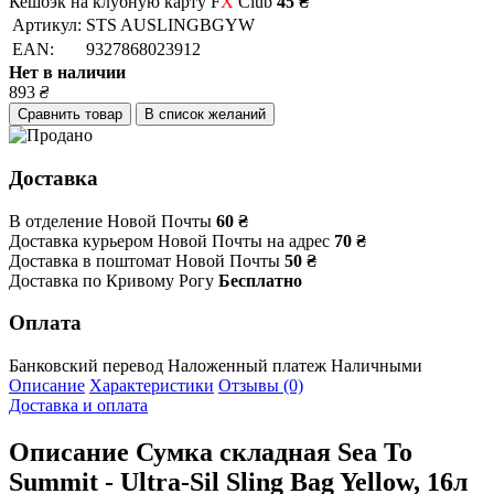
Кешбэк на клубную карту F
X
Club
45 ₴
Артикул:
STS AUSLINGBGYW
EAN:
9327868023912
Нет в наличии
893
₴
Сравнить товар
В список желаний
Доставка
В отделение Новой Почты
60 ₴
Доставка курьером Новой Почты на адрес
70 ₴
Доставка в поштомат Новой Почты
50 ₴
Доставка по Кривому Рогу
Бесплатно
Оплата
Банковский перевод
Наложенный платеж
Наличными
Описание
Характеристики
Отзывы (0)
Доставка и оплата
Описание
Сумка складная Sea To
Summit - Ultra-Sil Sling Bag Yellow, 16л