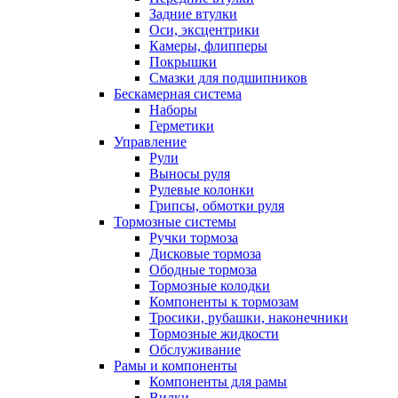
Задние втулки
Оси, эксцентрики
Камеры, флипперы
Покрышки
Смазки для подшипников
Бескамерная система
Наборы
Герметики
Управление
Рули
Выносы руля
Рулевые колонки
Грипсы, обмотки руля
Тормозные системы
Ручки тормоза
Дисковые тормоза
Ободные тормоза
Тормозные колодки
Компоненты к тормозам
Тросики, рубашки, наконечники
Тормозные жидкости
Обслуживание
Рамы и компоненты
Компоненты для рамы
Вилки