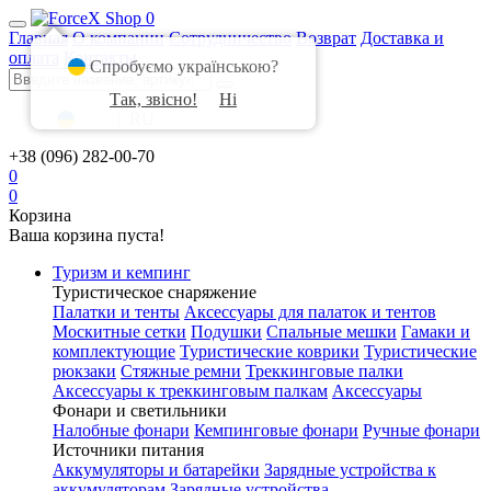
0
Главная
О компании
Сотрудничество
Возврат
Доставка и
оплата
Контакты
Спробуємо українською?
Так, звісно!
Ні
UA
|
RU
+38 (096) 282-00-70
0
0
Корзина
Ваша корзина пуста!
Туризм и кемпинг
Туристическое снаряжение
Палатки и тенты
Аксессуары для палаток и тентов
Москитные сетки
Подушки
Спальные мешки
Гамаки и
комплектующие
Туристические коврики
Туристические
рюкзаки
Стяжные ремни
Треккинговые палки
Аксессуары к треккинговым палкам
Аксессуары
Фонари и светильники
Налобные фонари
Кемпинговые фонари
Ручные фонари
Источники питания
Аккумуляторы и батарейки
Зарядные устройства к
аккумуляторам
Зарядные устройства