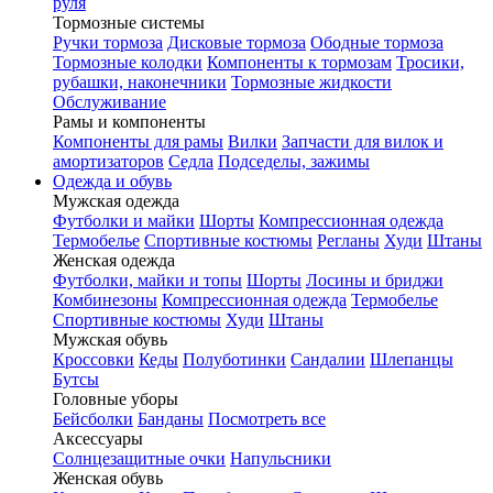
руля
Тормозные системы
Ручки тормоза
Дисковые тормоза
Ободные тормоза
Тормозные колодки
Компоненты к тормозам
Тросики,
рубашки, наконечники
Тормозные жидкости
Обслуживание
Рамы и компоненты
Компоненты для рамы
Вилки
Запчасти для вилок и
амортизаторов
Седла
Подседелы, зажимы
Одежда и обувь
Мужская одежда
Футболки и майки
Шорты
Компрессионная одежда
Термобелье
Спортивные костюмы
Регланы
Худи
Штаны
Женская одежда
Футболки, майки и топы
Шорты
Лосины и бриджи
Комбинезоны
Компрессионная одежда
Термобелье
Спортивные костюмы
Худи
Штаны
Мужская обувь
Кроссовки
Кеды
Полуботинки
Сандалии
Шлепанцы
Бутсы
Головные уборы
Бейсболки
Банданы
Посмотреть все
Аксессуары
Солнцезащитные очки
Напульсники
Женская обувь