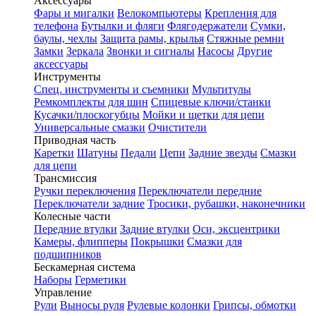
Аксессуары
Фары и мигалки
Велокомпьютеры
Крепления для
телефона
Бутылки и фляги
Флягодержатели
Сумки,
баулы, чехлы
Защита рамы, крылья
Стяжные ремни
Замки
Зеркала
Звонки и сигналы
Насосы
Другие
аксессуары
Инструменты
Спец. инструменты и съемники
Мультитулы
Ремкомплекты для шин
Спицевые ключи/станки
Кусачки/плоскогубцы
Мойки и щетки для цепи
Универсальные смазки
Очистители
Приводная часть
Каретки
Шатуны
Педали
Цепи
Задние звезды
Смазки
для цепи
Трансмиссия
Ручки переключения
Переключатели передние
Переключатели задние
Тросики, рубашки, наконечники
Колесные части
Передние втулки
Задние втулки
Оси, эксцентрики
Камеры, флипперы
Покрышки
Смазки для
подшипников
Бескамерная система
Наборы
Герметики
Управление
Рули
Выносы руля
Рулевые колонки
Грипсы, обмотки