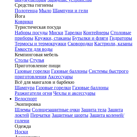
Средства гигиены
Полотенца
Мыло
Шампуни и гели
Йога
Коврики
Туристическая посуда
Наборы посуды
Миски
Тарелки
Контейнеры
Столовые
приборы
Кружки, стаканы
Бутылки и фляги
Гидраторы
Термосы и термокружки
Сковородки
Кастрюли, казаны
Ёмкости для воды
Кемпинговая мебель
Столы
Стулья
Приготовление пищи
Газовые горелки
Газовые баллоны
Системы быстрого
приготовления
Аксессуары
Всё для мангалов и барбекю
Шампура
Газовые горелки
Газовые баллоны
Разжигатели огня
Чехлы и аксессуары
Велоспорт
Экипировка
Шлемы
Солнцезащитные очки
Защита тела
Защита
локтей
Перчатки
Защитные шорты
Защита коленей/
голени
Одежда
Носки