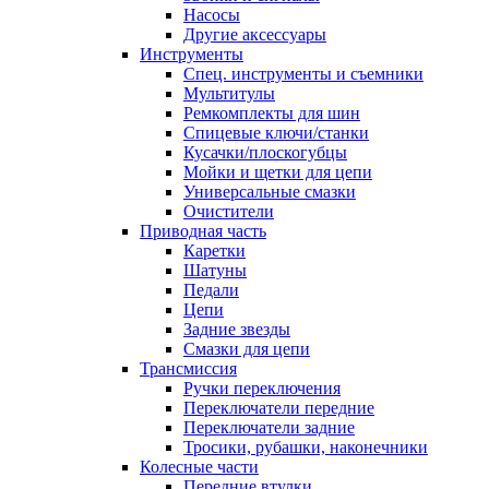
Насосы
Другие аксессуары
Инструменты
Спец. инструменты и съемники
Мультитулы
Ремкомплекты для шин
Спицевые ключи/станки
Кусачки/плоскогубцы
Мойки и щетки для цепи
Универсальные смазки
Очистители
Приводная часть
Каретки
Шатуны
Педали
Цепи
Задние звезды
Смазки для цепи
Трансмиссия
Ручки переключения
Переключатели передние
Переключатели задние
Тросики, рубашки, наконечники
Колесные части
Передние втулки