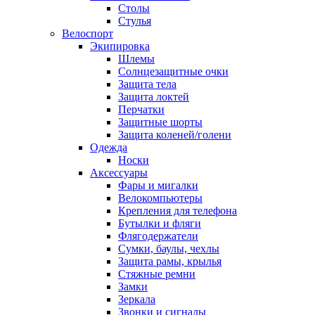
Столы
Стулья
Велоспорт
Экипировка
Шлемы
Солнцезащитные очки
Защита тела
Защита локтей
Перчатки
Защитные шорты
Защита коленей/голени
Одежда
Носки
Аксессуары
Фары и мигалки
Велокомпьютеры
Крепления для телефона
Бутылки и фляги
Флягодержатели
Сумки, баулы, чехлы
Защита рамы, крылья
Стяжные ремни
Замки
Зеркала
Звонки и сигналы