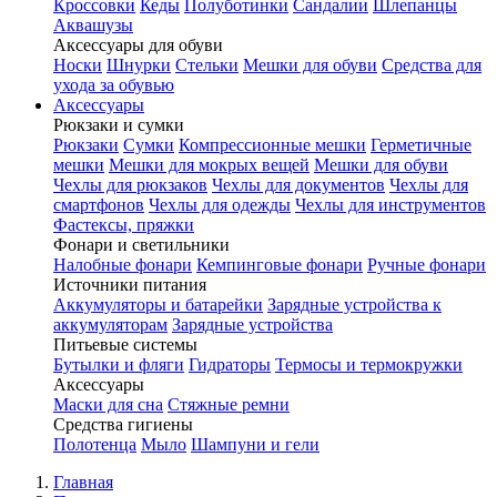
Кроссовки
Кеды
Полуботинки
Сандалии
Шлепанцы
Аквашузы
Аксессуары для обуви
Носки
Шнурки
Стельки
Мешки для обуви
Средства для
ухода за обувью
Аксессуары
Рюкзаки и сумки
Рюкзаки
Сумки
Компрессионные мешки
Герметичные
мешки
Мешки для мокрых вещей
Мешки для обуви
Чехлы для рюкзаков
Чехлы для документов
Чехлы для
смартфонов
Чехлы для одежды
Чехлы для инструментов
Фастексы, пряжки
Фонари и светильники
Налобные фонари
Кемпинговые фонари
Ручные фонари
Источники питания
Аккумуляторы и батарейки
Зарядные устройства к
аккумуляторам
Зарядные устройства
Питьевые системы
Бутылки и фляги
Гидраторы
Термосы и термокружки
Аксессуары
Маски для сна
Стяжные ремни
Средства гигиены
Полотенца
Мыло
Шампуни и гели
Главная