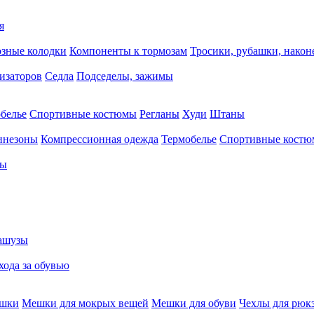
я
зные колодки
Компоненты к тормозам
Тросики, рубашки, нако
тизаторов
Седла
Подседелы, зажимы
белье
Спортивные костюмы
Регланы
Худи
Штаны
инезоны
Компрессионная одежда
Термобелье
Спортивные кост
сы
ашузы
хода за обувью
ешки
Мешки для мокрых вещей
Мешки для обуви
Чехлы для рюк