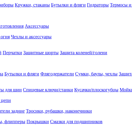
риборы
Кружки, стаканы
Бутылки и фляги
Гидраторы
Термосы и
иготовления
Аксессуары
 огня
Чехлы и аксессуары
й
Перчатки
Защитные шорты
Защита коленей/голени
на
Бутылки и фляги
Флягодержатели
Сумки, баулы, чехлы
Защит
ты для шин
Спицевые ключи/станки
Кусачки/плоскогубцы
Мойки
 цепи
тели задние
Тросики, рубашки, наконечники
ы, флипперы
Покрышки
Смазки для подшипников