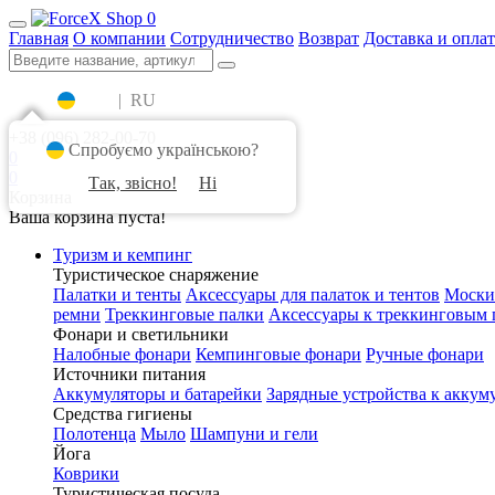
0
Главная
О компании
Сотрудничество
Возврат
Доставка и оплат
UA
|
RU
+38 (096) 282-00-70
Спробуємо українською?
0
0
Так, звісно!
Ні
Корзина
Ваша корзина пуста!
Туризм и кемпинг
Туристическое снаряжение
Палатки и тенты
Аксессуары для палаток и тентов
Моски
ремни
Треккинговые палки
Аксессуары к треккинговым 
Фонари и светильники
Налобные фонари
Кемпинговые фонари
Ручные фонари
Источники питания
Аккумуляторы и батарейки
Зарядные устройства к аккум
Средства гигиены
Полотенца
Мыло
Шампуни и гели
Йога
Коврики
Туристическая посуда