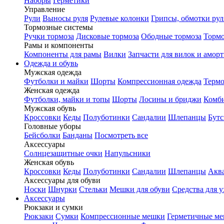
Наборы
Герметики
Управление
Рули
Выносы руля
Рулевые колонки
Грипсы, обмотки рул
Тормозные системы
Ручки тормоза
Дисковые тормоза
Ободные тормоза
Тормо
Рамы и компоненты
Компоненты для рамы
Вилки
Запчасти для вилок и амор
Одежда и обувь
Мужская одежда
Футболки и майки
Шорты
Компрессионная одежда
Термо
Женская одежда
Футболки, майки и топы
Шорты
Лосины и бриджи
Комб
Мужская обувь
Кроссовки
Кеды
Полуботинки
Сандалии
Шлепанцы
Бут
Головные уборы
Бейсболки
Банданы
Посмотреть все
Аксессуары
Солнцезащитные очки
Напульсники
Женская обувь
Кроссовки
Кеды
Полуботинки
Сандалии
Шлепанцы
Акв
Аксессуары для обуви
Носки
Шнурки
Стельки
Мешки для обуви
Средства для у
Аксессуары
Рюкзаки и сумки
Рюкзаки
Сумки
Компрессионные мешки
Герметичные м