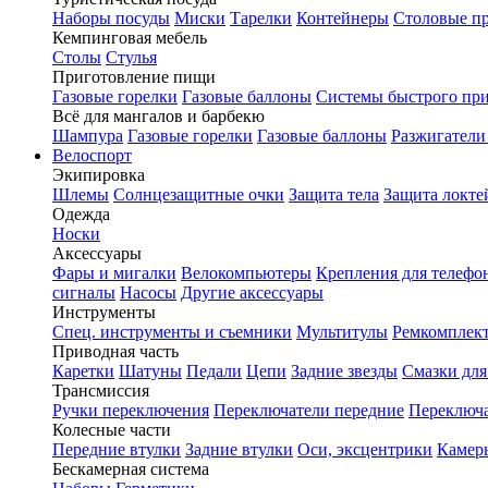
Наборы посуды
Миски
Тарелки
Контейнеры
Столовые п
Кемпинговая мебель
Столы
Стулья
Приготовление пищи
Газовые горелки
Газовые баллоны
Системы быстрого пр
Всё для мангалов и барбекю
Шампура
Газовые горелки
Газовые баллоны
Разжигатели
Велоспорт
Экипировка
Шлемы
Солнцезащитные очки
Защита тела
Защита локте
Одежда
Носки
Аксессуары
Фары и мигалки
Велокомпьютеры
Крепления для телефо
сигналы
Насосы
Другие аксессуары
Инструменты
Спец. инструменты и съемники
Мультитулы
Ремкомплек
Приводная часть
Каретки
Шатуны
Педали
Цепи
Задние звезды
Смазки для
Трансмиссия
Ручки переключения
Переключатели передние
Переключа
Колесные части
Передние втулки
Задние втулки
Оси, эксцентрики
Камер
Бескамерная система