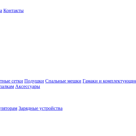
а
Контакты
тные сетки
Подушки
Спальные мешки
Гамаки и комплектующи
палкам
Аксессуары
уляторам
Зарядные устройства