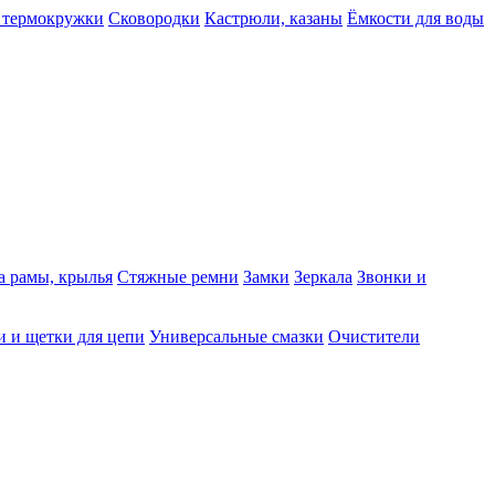
 термокружки
Сковородки
Кастрюли, казаны
Ёмкости для воды
а рамы, крылья
Стяжные ремни
Замки
Зеркала
Звонки и
 и щетки для цепи
Универсальные смазки
Очистители