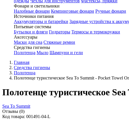
одежды
Чехлы для инструментов
Фастексы, пряжки
Фонари и светильники
Налобные фонари
Кемпинговые фонари
Ручные фонари
Источники питания
Аккумуляторы и батарейки
Зарядные устройства к аккум
Питьевые системы
Бутылки и фляги
Гидраторы
Термосы и термокружки
Аксессуары
Маски для сна
Стяжные ремни
Средства гигиены
Полотенца
Мыло
Шампуни и гели
Главная
Средства гигиены
Полотенца
Полотенце туристическое Sea To Summit - Pocket Towel Or
Полотенце туристическое Sea T
Sea To Summit
Отзывы (0)
Код товара: 001491-04-L