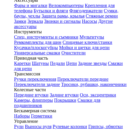
Аксессуары
Фары и мигалки
Велокомпьютеры
Крепления для
телефона
Бутылки и фляги
Флягодержатели
Сумки,
баулы, чехлы
Защита рамы, крылья
Стяжные ремни
Замки
Зеркала
Звонки и сигналы
Насосы
Другие
аксессуары
Инструменты
Спец. инструменты и съемники
Мультитулы
Ремкомплекты для шин
Спицевые ключи/станки
Кусачки/плоскогубцы
Мойки и щетки для цепи
Универсальные смазки
Очистители
Приводная часть
Каретки
Шатуны
Педали
Цепи
Задние звезды
Смазки
для цепи
Трансмиссия
Ручки переключения
Переключатели передние
Переключатели задние
Тросики, рубашки, наконечники
Колесные части
Передние втулки
Задние втулки
Оси, эксцентрики
Камеры, флипперы
Покрышки
Смазки для
подшипников
Бескамерная система
Наборы
Герметики
Управление
Рули
Выносы руля
Рулевые колонки
Грипсы, обмотки