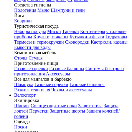
Средства гигиены
Полотенца
Мыло
Шампуни и гели
Йога
Коврики
Туристическая посуда
Наборы посуды
Миски
Тарелки
Контейнеры
Столовые
приборы
Кружки, стаканы
Бутылки и фляги
Гидраторы
Термосы и термокружки
Сковородки
Кастрюли, казаны
Ёмкости для воды
Кемпинговая мебель
Столы
Стулья
Приготовление пищи
Газовые горелки
Газовые баллоны
Системы быстрого
приготовления
Аксессуары
Всё для мангалов и барбекю
Шампура
Газовые горелки
Газовые баллоны
Разжигатели огня
Чехлы и аксессуары
Велоспорт
Экипировка
Шлемы
Солнцезащитные очки
Защита тела
Защита
локтей
Перчатки
Защитные шорты
Защита коленей/
голени
Одежда
Носки