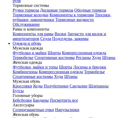
руля
Тормозные системы
Ручки тормоза
Дисковые тормоза
Ободные тормоза
Тормозные колодки
Компоненты к тормозам
Тросики,
рубашки, наконечники
Тормозные жидкости
Обслуживание
Рамы и компоненты
Компоненты для рамы
Вилки
Запчасти для вилок и
амортизаторов
Седла
Подседелы, зажимы
Одежда и обувь
Мужская одежда
Футболки и майки
Шорты
Компрессионная одежда
Термобелье
Спортивные костюмы
Регланы
Худи
Штаны
Женская одежда
Футболки, майки и топы
Шорты
Лосины и бриджи
Комбинезоны
Компрессионная одежда
Термобелье
Спортивные костюмы
Худи
Штаны
Мужская обувь
Кроссовки
Кеды
Полуботинки
Сандалии
Шлепанцы
Бутсы
Головные уборы
Бейсболки
Банданы
Посмотреть все
Аксессуары
Солнцезащитные очки
Напульсники
Женская обувь