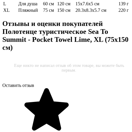
L
Для душа
60 см
120 см
15x7.6x5 см
139 г
XL
Пляжный
75 см
150 см
20.3x8.3x5.7 см
220 г
Отзывы и оценки покупателей
Полотенце туристическое Sea To
Summit - Pocket Towel Lime, XL (75x150
см)
Еще никто не написал отзыв об этом товаре, вы можете быть
первым.
Оставить отзыв