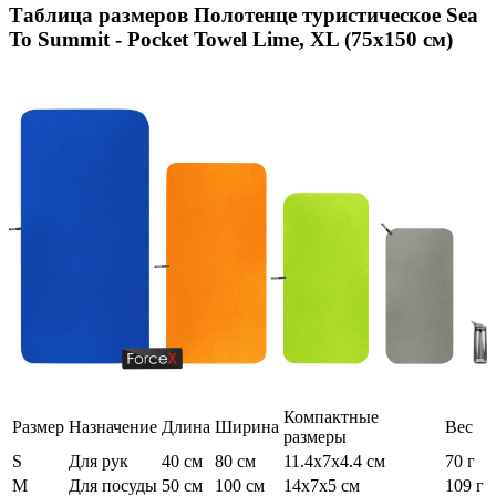
Таблица размеров
Полотенце туристическое Sea
To Summit - Pocket Towel Lime, XL (75x150 см)
Компактные
Размер
Назначение
Длина
Ширина
Вес
размеры
S
Для рук
40 см
80 см
11.4x7x4.4 см
70 г
M
Для посуды
50 см
100 см
14x7x5 см
109 г