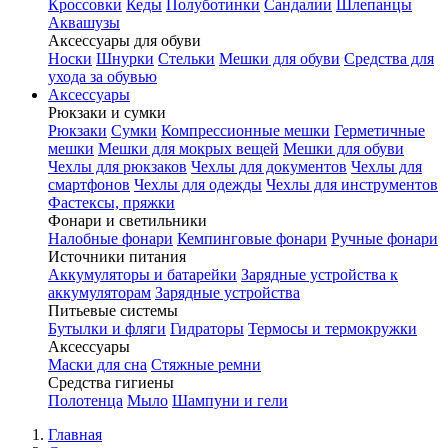
Кроссовки
Кеды
Полуботинки
Сандалии
Шлепанцы
Аквашузы
Аксессуары для обуви
Носки
Шнурки
Стельки
Мешки для обуви
Средства для
ухода за обувью
Аксессуары
Рюкзаки и сумки
Рюкзаки
Сумки
Компрессионные мешки
Герметичные
мешки
Мешки для мокрых вещей
Мешки для обуви
Чехлы для рюкзаков
Чехлы для документов
Чехлы для
смартфонов
Чехлы для одежды
Чехлы для инструментов
Фастексы, пряжки
Фонари и светильники
Налобные фонари
Кемпинговые фонари
Ручные фонари
Источники питания
Аккумуляторы и батарейки
Зарядные устройства к
аккумуляторам
Зарядные устройства
Питьевые системы
Бутылки и фляги
Гидраторы
Термосы и термокружки
Аксессуары
Маски для сна
Стяжные ремни
Средства гигиены
Полотенца
Мыло
Шампуни и гели
Главная