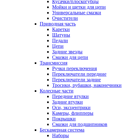
Кусачки/плоскогубцы
Мойки и щетки для цепи
Универсальные смазки
Очистители
Приводная часть
Каретки
Шатуны
Педали
Цепи
Задние звезды
Смазки для цепи
Трансмиссия
Ручки переключения
Переключатели передние
Переключатели задние
Тросики, рубашки, наконечники
Колесные части
Передние втулки
Задние втулки
Оси, эксцентрики
Камеры, флипперы
Покрышки
Смазки для подшипников
Бескамерная система
Наборы