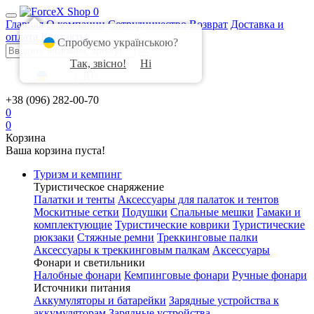
0
Главная
О компании
Сотрудничество
Возврат
Доставка и
оплата
Контакты
Спробуємо українською?
Так, звісно!
Ні
UA
|
RU
+38 (096) 282-00-70
0
0
Корзина
Ваша корзина пуста!
Туризм и кемпинг
Туристическое снаряжение
Палатки и тенты
Аксессуары для палаток и тентов
Москитные сетки
Подушки
Спальные мешки
Гамаки и
комплектующие
Туристические коврики
Туристические
рюкзаки
Стяжные ремни
Треккинговые палки
Аксессуары к треккинговым палкам
Аксессуары
Фонари и светильники
Налобные фонари
Кемпинговые фонари
Ручные фонари
Источники питания
Аккумуляторы и батарейки
Зарядные устройства к
аккумуляторам
Зарядные устройства