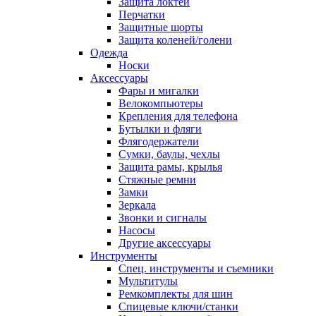
Защита локтей
Перчатки
Защитные шорты
Защита коленей/голени
Одежда
Носки
Аксессуары
Фары и мигалки
Велокомпьютеры
Крепления для телефона
Бутылки и фляги
Флягодержатели
Сумки, баулы, чехлы
Защита рамы, крылья
Стяжные ремни
Замки
Зеркала
Звонки и сигналы
Насосы
Другие аксессуары
Инструменты
Спец. инструменты и съемники
Мультитулы
Ремкомплекты для шин
Спицевые ключи/станки