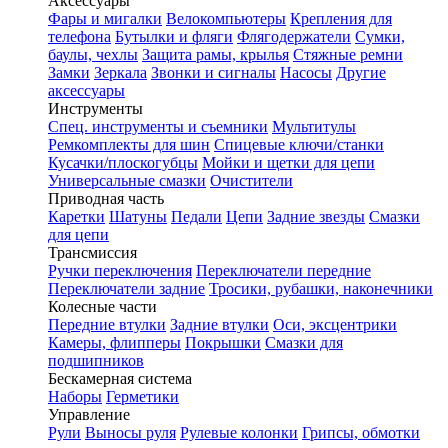
Аксессуары
Фары и мигалки
Велокомпьютеры
Крепления для
телефона
Бутылки и фляги
Флягодержатели
Сумки,
баулы, чехлы
Защита рамы, крылья
Стяжные ремни
Замки
Зеркала
Звонки и сигналы
Насосы
Другие
аксессуары
Инструменты
Спец. инструменты и съемники
Мультитулы
Ремкомплекты для шин
Спицевые ключи/станки
Кусачки/плоскогубцы
Мойки и щетки для цепи
Универсальные смазки
Очистители
Приводная часть
Каретки
Шатуны
Педали
Цепи
Задние звезды
Смазки
для цепи
Трансмиссия
Ручки переключения
Переключатели передние
Переключатели задние
Тросики, рубашки, наконечники
Колесные части
Передние втулки
Задние втулки
Оси, эксцентрики
Камеры, флипперы
Покрышки
Смазки для
подшипников
Бескамерная система
Наборы
Герметики
Управление
Рули
Выносы руля
Рулевые колонки
Грипсы, обмотки