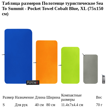
Таблица размеров
Полотенце туристическое Sea
To Summit - Pocket Towel Cobalt Blue, XL (75x150
см)
Компактные
Размер
Назначение
Длина
Ширина
Вес
размеры
S
Для рук
40 см
80 см
11.4x7x4.4 см
70 г