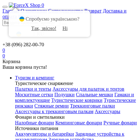
0
Главная
О компании
Сотрудничество
Возврат
Доставка и
оплата
Контакты
Спробуємо українською?
Так, звісно!
Ні
UA
|
RU
+38 (096) 282-00-70
0
0
Корзина
Ваша корзина пуста!
Туризм и кемпинг
Туристическое снаряжение
Палатки и тенты
Аксессуары для палаток и тентов
Москитные сетки
Подушки
Спальные мешки
Гамаки и
комплектующие
Туристические коврики
Туристические
рюкзаки
Стяжные ремни
Треккинговые палки
Аксессуары к треккинговым палкам
Аксессуары
Фонари и светильники
Налобные фонари
Кемпинговые фонари
Ручные фонари
Источники питания
Аккумуляторы и батарейки
Зарядные устройства к
аккумуляторам
Зарядные устройства