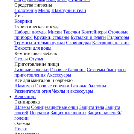
Средства гигиены
Полотенца
Мыло
Шампуни и гели
Йога
Коврики
Туристическая посуда
Наборы посуды
Миски
Тарелки
Контейнеры
Столовые
приборы
Кружки, стаканы
Бутылки и фляги
Гидраторы
Термосы и термокружки
Сковородки
Кастрюли, казаны
Ёмкости для воды
Кемпинговая мебель
Столы
Стулья
Приготовление пищи
Газовые горелки
Газовые баллоны
Системы быстрого
приготовления
Аксессуары
Всё для мангалов и барбекю
Шампура
Газовые горелки
Газовые баллоны
Разжигатели огня
Чехлы и аксессуары
Велоспорт
Экипировка
Шлемы
Солнцезащитные очки
Защита тела
Защита
локтей
Перчатки
Защитные шорты
Защита коленей/
голени
Одежда
Носки