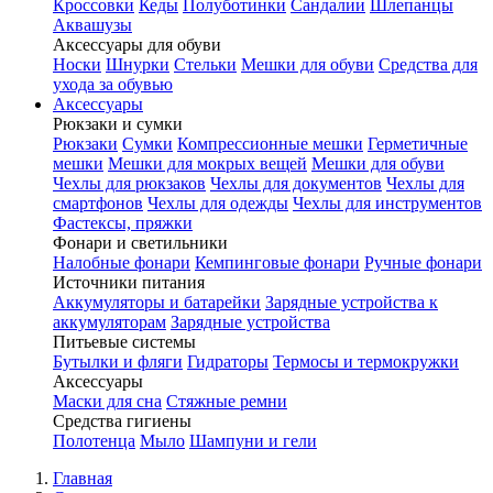
Кроссовки
Кеды
Полуботинки
Сандалии
Шлепанцы
Аквашузы
Аксессуары для обуви
Носки
Шнурки
Стельки
Мешки для обуви
Средства для
ухода за обувью
Аксессуары
Рюкзаки и сумки
Рюкзаки
Сумки
Компрессионные мешки
Герметичные
мешки
Мешки для мокрых вещей
Мешки для обуви
Чехлы для рюкзаков
Чехлы для документов
Чехлы для
смартфонов
Чехлы для одежды
Чехлы для инструментов
Фастексы, пряжки
Фонари и светильники
Налобные фонари
Кемпинговые фонари
Ручные фонари
Источники питания
Аккумуляторы и батарейки
Зарядные устройства к
аккумуляторам
Зарядные устройства
Питьевые системы
Бутылки и фляги
Гидраторы
Термосы и термокружки
Аксессуары
Маски для сна
Стяжные ремни
Средства гигиены
Полотенца
Мыло
Шампуни и гели
Главная