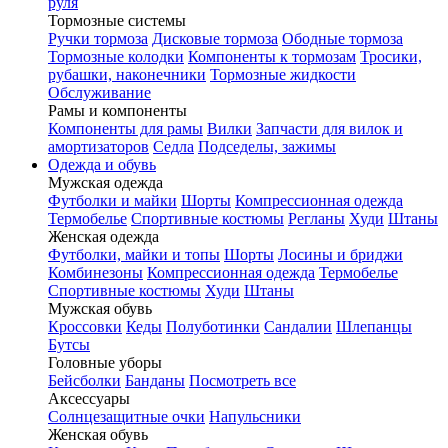
руля
Тормозные системы
Ручки тормоза
Дисковые тормоза
Ободные тормоза
Тормозные колодки
Компоненты к тормозам
Тросики,
рубашки, наконечники
Тормозные жидкости
Обслуживание
Рамы и компоненты
Компоненты для рамы
Вилки
Запчасти для вилок и
амортизаторов
Седла
Подседелы, зажимы
Одежда и обувь
Мужская одежда
Футболки и майки
Шорты
Компрессионная одежда
Термобелье
Спортивные костюмы
Регланы
Худи
Штаны
Женская одежда
Футболки, майки и топы
Шорты
Лосины и бриджи
Комбинезоны
Компрессионная одежда
Термобелье
Спортивные костюмы
Худи
Штаны
Мужская обувь
Кроссовки
Кеды
Полуботинки
Сандалии
Шлепанцы
Бутсы
Головные уборы
Бейсболки
Банданы
Посмотреть все
Аксессуары
Солнцезащитные очки
Напульсники
Женская обувь