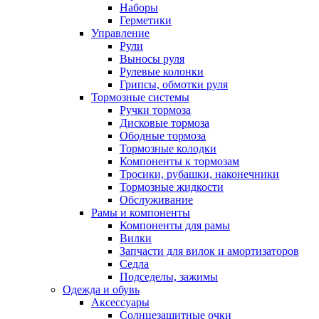
Наборы
Герметики
Управление
Рули
Выносы руля
Рулевые колонки
Грипсы, обмотки руля
Тормозные системы
Ручки тормоза
Дисковые тормоза
Ободные тормоза
Тормозные колодки
Компоненты к тормозам
Тросики, рубашки, наконечники
Тормозные жидкости
Обслуживание
Рамы и компоненты
Компоненты для рамы
Вилки
Запчасти для вилок и амортизаторов
Седла
Подседелы, зажимы
Одежда и обувь
Аксессуары
Солнцезащитные очки