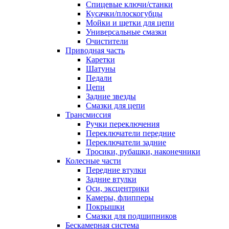
Спицевые ключи/станки
Кусачки/плоскогубцы
Мойки и щетки для цепи
Универсальные смазки
Очистители
Приводная часть
Каретки
Шатуны
Педали
Цепи
Задние звезды
Смазки для цепи
Трансмиссия
Ручки переключения
Переключатели передние
Переключатели задние
Тросики, рубашки, наконечники
Колесные части
Передние втулки
Задние втулки
Оси, эксцентрики
Камеры, флипперы
Покрышки
Смазки для подшипников
Бескамерная система