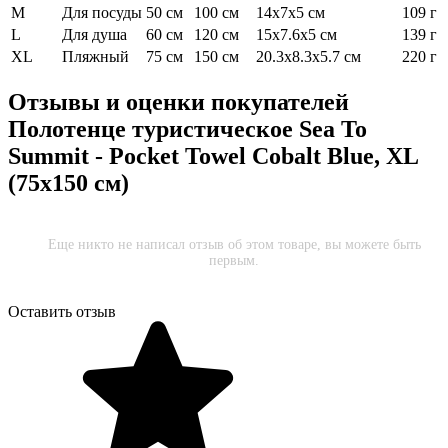
M
Для посуды
50 см
100 см
14x7x5 см
109 г
L
Для душа
60 см
120 см
15x7.6x5 см
139 г
XL
Пляжный
75 см
150 см
20.3x8.3x5.7 см
220 г
Отзывы и оценки покупателей
Полотенце туристическое Sea To
Summit - Pocket Towel Cobalt Blue, XL
(75x150 см)
Еще никто не написал отзыв об этом товаре, вы можете быть
первым.
Оставить отзыв