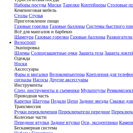
Наборы посуды
Миски
Тарелки
Контейнеры
Столовые п
Кемпинговая мебель
Столы
Стулья
Приготовление пищи
Газовые горелки
Газовые баллоны
Системы быстрого пр
Всё для мангалов и барбекю
Шампура
Газовые горелки
Газовые баллоны
Разжигатели
Велоспорт
Экипировка
Шлемы
Солнцезащитные очки
Защита тела
Защита локте
Одежда
Носки
Аксессуары
Фары и мигалки
Велокомпьютеры
Крепления для телефо
сигналы
Насосы
Другие аксессуары
Инструменты
Спец. инструменты и съемники
Мультитулы
Ремкомплек
Приводная часть
Каретки
Шатуны
Педали
Цепи
Задние звезды
Смазки для
Трансмиссия
Ручки переключения
Переключатели передние
Переключа
Колесные части
Передние втулки
Задние втулки
Оси, эксцентрики
Камер
Бескамерная система