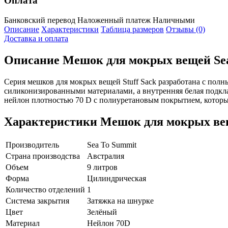
Оплата
Банковский перевод
Наложенный платеж
Наличными
Описание
Характеристики
Таблица размеров
Отзывы (0)
Доставка и оплата
Описание
Мешок для мокрых вещей Sea T
Серия мешков для мокрых вещей Stuff Sack разработана с по
силиконизированными материалами, а внутренняя белая подкла
нейлон плотностью 70 D с полиуретановым покрытием, которы
Характеристики
Мешок для мокрых веще
Производитель
Sea To Summit
Страна производства
Австралия
Объем
9 литров
Форма
Цилиндрическая
Количество отделений
1
Система закрытия
Затяжка на шнурке
Цвет
Зелёный
Материал
Нейлон 70D