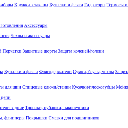
риборы
Кружки, стаканы
Бутылки и фляги
Гидраторы
Термосы и
иготовления
Аксессуары
 огня
Чехлы и аксессуары
й
Перчатки
Защитные шорты
Защита коленей/голени
на
Бутылки и фляги
Флягодержатели
Сумки, баулы, чехлы
Защит
ты для шин
Спицевые ключи/станки
Кусачки/плоскогубцы
Мойки
 цепи
тели задние
Тросики, рубашки, наконечники
ы, флипперы
Покрышки
Смазки для подшипников