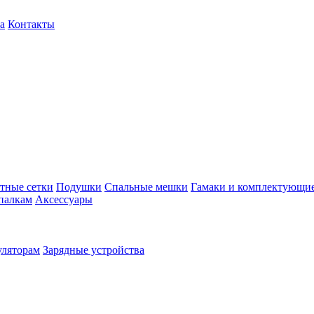
а
Контакты
тные сетки
Подушки
Спальные мешки
Гамаки и комплектующи
палкам
Аксессуары
уляторам
Зарядные устройства