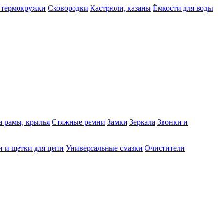
 термокружки
Сковородки
Кастрюли, казаны
Ёмкости для воды
а рамы, крылья
Стяжные ремни
Замки
Зеркала
Звонки и
 и щетки для цепи
Универсальные смазки
Очистители