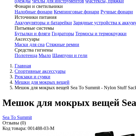
одежды
Чехлы для инструментов
Фастексы, пряжки
Фонари и светильники
Налобные фонари
Кемпинговые фонари
Ручные фонари
Источники питания
Аккумуляторы и батарейки
Зарядные устройства к аккум
Питьевые системы
Бутылки и фляги
Гидраторы
Термосы и термокружки
Аксессуары
Маски для сна
Стяжные ремни
Средства гигиены
Полотенца
Мыло
Шампуни и гели
Главная
Спортивные аксессуары
Рюкзаки и сумки
Мешки для мокрых вещей
Мешок для мокрых вещей Sea To Summit - Nylon Stuff Sack
Мешок для мокрых вещей Sea T
Sea To Summit
Отзывы (0)
Код товара: 001488-03-M