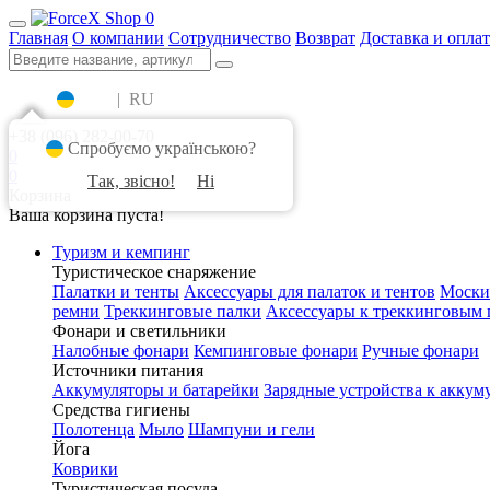
0
Главная
О компании
Сотрудничество
Возврат
Доставка и оплат
UA
|
RU
+38 (096) 282-00-70
Спробуємо українською?
0
0
Так, звісно!
Ні
Корзина
Ваша корзина пуста!
Туризм и кемпинг
Туристическое снаряжение
Палатки и тенты
Аксессуары для палаток и тентов
Моски
ремни
Треккинговые палки
Аксессуары к треккинговым 
Фонари и светильники
Налобные фонари
Кемпинговые фонари
Ручные фонари
Источники питания
Аккумуляторы и батарейки
Зарядные устройства к аккум
Средства гигиены
Полотенца
Мыло
Шампуни и гели
Йога
Коврики
Туристическая посуда