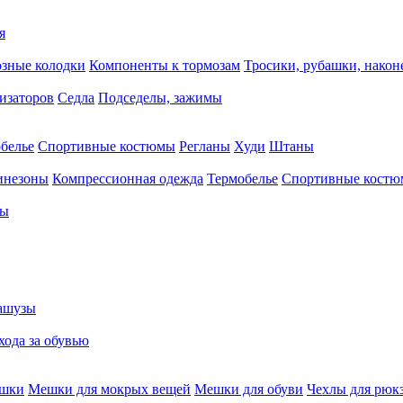
я
зные колодки
Компоненты к тормозам
Тросики, рубашки, нако
тизаторов
Седла
Подседелы, зажимы
белье
Спортивные костюмы
Регланы
Худи
Штаны
инезоны
Компрессионная одежда
Термобелье
Спортивные кост
сы
ашузы
хода за обувью
ешки
Мешки для мокрых вещей
Мешки для обуви
Чехлы для рюк