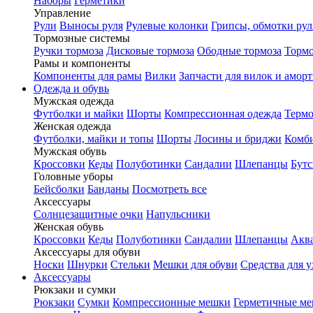
Наборы
Герметики
Управление
Рули
Выносы руля
Рулевые колонки
Грипсы, обмотки рул
Тормозные системы
Ручки тормоза
Дисковые тормоза
Ободные тормоза
Тормо
Рамы и компоненты
Компоненты для рамы
Вилки
Запчасти для вилок и амор
Одежда и обувь
Мужская одежда
Футболки и майки
Шорты
Компрессионная одежда
Термо
Женская одежда
Футболки, майки и топы
Шорты
Лосины и бриджи
Комб
Мужская обувь
Кроссовки
Кеды
Полуботинки
Сандалии
Шлепанцы
Бут
Головные уборы
Бейсболки
Банданы
Посмотреть все
Аксессуары
Солнцезащитные очки
Напульсники
Женская обувь
Кроссовки
Кеды
Полуботинки
Сандалии
Шлепанцы
Акв
Аксессуары для обуви
Носки
Шнурки
Стельки
Мешки для обуви
Средства для у
Аксессуары
Рюкзаки и сумки
Рюкзаки
Сумки
Компрессионные мешки
Герметичные м