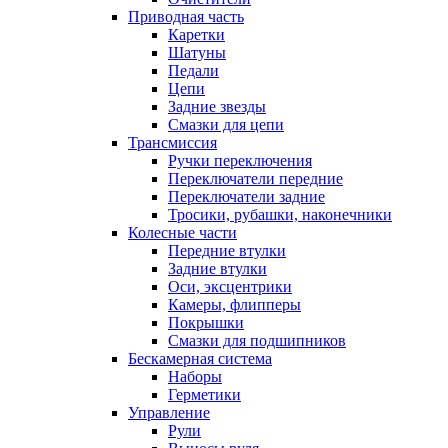
Приводная часть
Каретки
Шатуны
Педали
Цепи
Задние звезды
Смазки для цепи
Трансмиссия
Ручки переключения
Переключатели передние
Переключатели задние
Тросики, рубашки, наконечники
Колесные части
Передние втулки
Задние втулки
Оси, эксцентрики
Камеры, флипперы
Покрышки
Смазки для подшипников
Бескамерная система
Наборы
Герметики
Управление
Рули