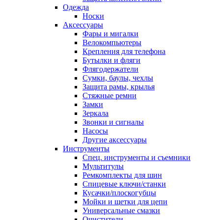
Одежда
Носки
Аксессуары
Фары и мигалки
Велокомпьютеры
Крепления для телефона
Бутылки и фляги
Флягодержатели
Сумки, баулы, чехлы
Защита рамы, крылья
Стяжные ремни
Замки
Зеркала
Звонки и сигналы
Насосы
Другие аксессуары
Инструменты
Спец. инструменты и съемники
Мультитулы
Ремкомплекты для шин
Спицевые ключи/станки
Кусачки/плоскогубцы
Мойки и щетки для цепи
Универсальные смазки
Очистители