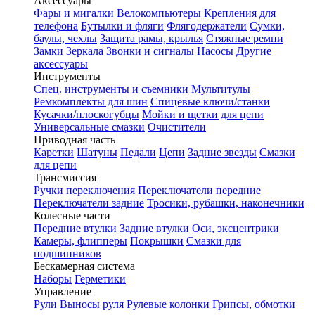
Аксессуары
Фары и мигалки
Велокомпьютеры
Крепления для
телефона
Бутылки и фляги
Флягодержатели
Сумки,
баулы, чехлы
Защита рамы, крылья
Стяжные ремни
Замки
Зеркала
Звонки и сигналы
Насосы
Другие
аксессуары
Инструменты
Спец. инструменты и съемники
Мультитулы
Ремкомплекты для шин
Спицевые ключи/станки
Кусачки/плоскогубцы
Мойки и щетки для цепи
Универсальные смазки
Очистители
Приводная часть
Каретки
Шатуны
Педали
Цепи
Задние звезды
Смазки
для цепи
Трансмиссия
Ручки переключения
Переключатели передние
Переключатели задние
Тросики, рубашки, наконечники
Колесные части
Передние втулки
Задние втулки
Оси, эксцентрики
Камеры, флипперы
Покрышки
Смазки для
подшипников
Бескамерная система
Наборы
Герметики
Управление
Рули
Выносы руля
Рулевые колонки
Грипсы, обмотки