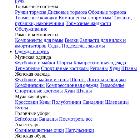
руля
Тормозные системы
Ручки тормоза
Дисковые тормоза
Ободные тормоза
Тормозные колодки
Компоненты к тормозам
Тросики,
рубашки, наконечники
Тормозные жидкости
Обслуживание
Рамы и компоненты
Компоненты для рамы
Вилки
Запчасти для вилок и
амортизаторов
Седла
Подседелы, зажимы
Одежда и обувь
Мужская одежда
Футболки и майки
Шорты
Компрессионная одежда
Термобелье
Спортивные костюмы
Регланы
Худи
Штаны
Женская одежда
Футболки, майки и топы
Шорты
Лосины и бриджи
Комбинезоны
Компрессионная одежда
Термобелье
Спортивные костюмы
Худи
Штаны
Мужская обувь
Кроссовки
Кеды
Полуботинки
Сандалии
Шлепанцы
Бутсы
Головные уборы
Бейсболки
Банданы
Посмотреть все
Аксессуары
Солнцезащитные очки
Напульсники
Женская обувь