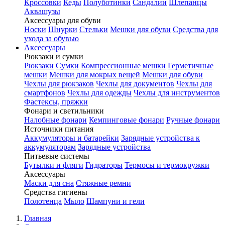
Кроссовки
Кеды
Полуботинки
Сандалии
Шлепанцы
Аквашузы
Аксессуары для обуви
Носки
Шнурки
Стельки
Мешки для обуви
Средства для
ухода за обувью
Аксессуары
Рюкзаки и сумки
Рюкзаки
Сумки
Компрессионные мешки
Герметичные
мешки
Мешки для мокрых вещей
Мешки для обуви
Чехлы для рюкзаков
Чехлы для документов
Чехлы для
смартфонов
Чехлы для одежды
Чехлы для инструментов
Фастексы, пряжки
Фонари и светильники
Налобные фонари
Кемпинговые фонари
Ручные фонари
Источники питания
Аккумуляторы и батарейки
Зарядные устройства к
аккумуляторам
Зарядные устройства
Питьевые системы
Бутылки и фляги
Гидраторы
Термосы и термокружки
Аксессуары
Маски для сна
Стяжные ремни
Средства гигиены
Полотенца
Мыло
Шампуни и гели
Главная