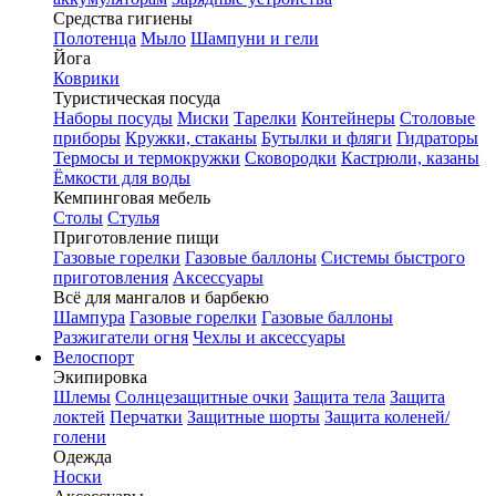
Средства гигиены
Полотенца
Мыло
Шампуни и гели
Йога
Коврики
Туристическая посуда
Наборы посуды
Миски
Тарелки
Контейнеры
Столовые
приборы
Кружки, стаканы
Бутылки и фляги
Гидраторы
Термосы и термокружки
Сковородки
Кастрюли, казаны
Ёмкости для воды
Кемпинговая мебель
Столы
Стулья
Приготовление пищи
Газовые горелки
Газовые баллоны
Системы быстрого
приготовления
Аксессуары
Всё для мангалов и барбекю
Шампура
Газовые горелки
Газовые баллоны
Разжигатели огня
Чехлы и аксессуары
Велоспорт
Экипировка
Шлемы
Солнцезащитные очки
Защита тела
Защита
локтей
Перчатки
Защитные шорты
Защита коленей/
голени
Одежда
Носки