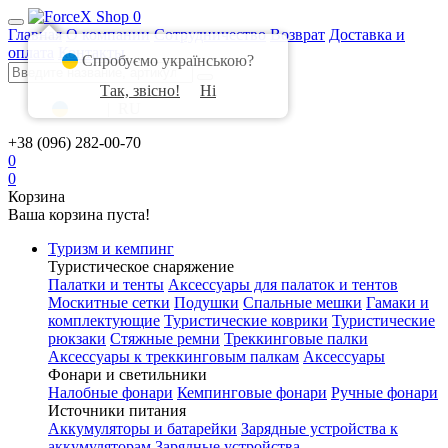
0
Главная
О компании
Сотрудничество
Возврат
Доставка и
оплата
Контакты
Спробуємо українською?
Так, звісно!
Ні
UA
|
RU
+38 (096) 282-00-70
0
0
Корзина
Ваша корзина пуста!
Туризм и кемпинг
Туристическое снаряжение
Палатки и тенты
Аксессуары для палаток и тентов
Москитные сетки
Подушки
Спальные мешки
Гамаки и
комплектующие
Туристические коврики
Туристические
рюкзаки
Стяжные ремни
Треккинговые палки
Аксессуары к треккинговым палкам
Аксессуары
Фонари и светильники
Налобные фонари
Кемпинговые фонари
Ручные фонари
Источники питания
Аккумуляторы и батарейки
Зарядные устройства к
аккумуляторам
Зарядные устройства