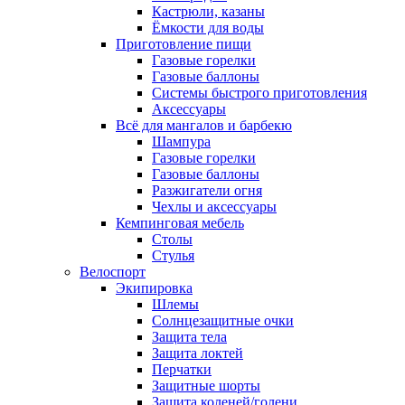
Кастрюли, казаны
Ёмкости для воды
Приготовление пищи
Газовые горелки
Газовые баллоны
Системы быстрого приготовления
Аксессуары
Всё для мангалов и барбекю
Шампура
Газовые горелки
Газовые баллоны
Разжигатели огня
Чехлы и аксессуары
Кемпинговая мебель
Столы
Стулья
Велоспорт
Экипировка
Шлемы
Солнцезащитные очки
Защита тела
Защита локтей
Перчатки
Защитные шорты
Защита коленей/голени