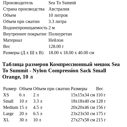
Производитель
Sea To Summit
Страна производства
Австралия
Объем
10 литров
Объем при сжатии
3.3 литра
Водонепроницаемость
2 м
Внутреннее покрытие
Полиуретан
Материал
Нейлон
Вес
128.00 г
Размеры (Д х Ш х В)
18.00 x 18.00 x 40.00 см
Таблица размеров
Компрессионный мешок Sea
To Summit - Nylon Compression Sack Small
Orange, 10 л
Размер
Объем
Объем при сжатии
Размеры
Вес
XS
6 л
2 л
15x15x34 см
110 г
Small
10 л
3.3 л
18x18x40 см
128 г
Medium
15 л
4.5 л
20x20x46 см
156 г
Large
20 л
6.5 л
23x23x50 см
175 г
XL
30 л
10 л
27x27x58 см
215 г