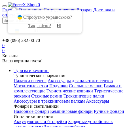
0
Главная
О компании
Сотрудничество
Возврат
Доставка и
оплата
Контакты
Спробуємо українською?
Так, звісно!
Ні
UA
|
RU
+38 (096) 282-00-70
0
0
Корзина
Ваша корзина пуста!
Туризм и кемпинг
Туристическое снаряжение
Палатки и тенты
Аксессуары для палаток и тентов
Москитные сетки
Подушки
Спальные мешки
Гамаки и
комплектующие
Туристические коврики
Туристические
рюкзаки
Стяжные ремни
Треккинговые палки
Аксессуары к треккинговым палкам
Аксессуары
Фонари и светильники
Налобные фонари
Кемпинговые фонари
Ручные фонари
Источники питания
Аккумуляторы и батарейки
Зарядные устройства к
аккумуляторам
Зарядные устройства