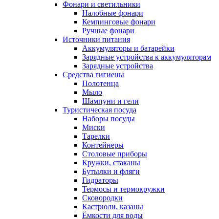
Фонари и светильники
Налобные фонари
Кемпинговые фонари
Ручные фонари
Источники питания
Аккумуляторы и батарейки
Зарядные устройства к аккумуляторам
Зарядные устройства
Средства гигиены
Полотенца
Мыло
Шампуни и гели
Туристическая посуда
Наборы посуды
Миски
Тарелки
Контейнеры
Столовые приборы
Кружки, стаканы
Бутылки и фляги
Гидраторы
Термосы и термокружки
Сковородки
Кастрюли, казаны
Ёмкости для воды