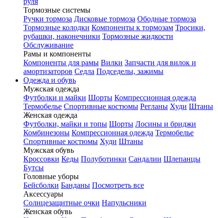
руля
Тормозные системы
Ручки тормоза
Дисковые тормоза
Ободные тормоза
Тормозные колодки
Компоненты к тормозам
Тросики,
рубашки, наконечники
Тормозные жидкости
Обслуживание
Рамы и компоненты
Компоненты для рамы
Вилки
Запчасти для вилок и
амортизаторов
Седла
Подседелы, зажимы
Одежда и обувь
Мужская одежда
Футболки и майки
Шорты
Компрессионная одежда
Термобелье
Спортивные костюмы
Регланы
Худи
Штаны
Женская одежда
Футболки, майки и топы
Шорты
Лосины и бриджи
Комбинезоны
Компрессионная одежда
Термобелье
Спортивные костюмы
Худи
Штаны
Мужская обувь
Кроссовки
Кеды
Полуботинки
Сандалии
Шлепанцы
Бутсы
Головные уборы
Бейсболки
Банданы
Посмотреть все
Аксессуары
Солнцезащитные очки
Напульсники
Женская обувь