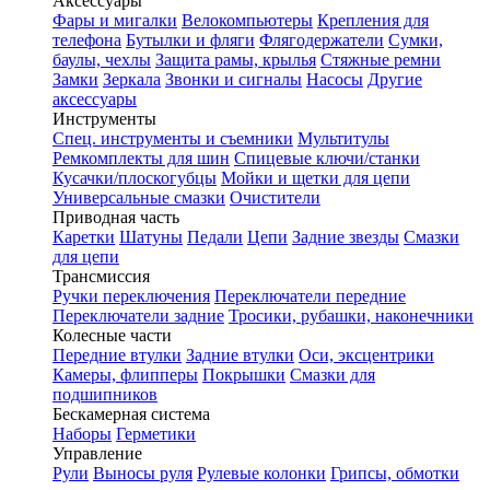
Аксессуары
Фары и мигалки
Велокомпьютеры
Крепления для
телефона
Бутылки и фляги
Флягодержатели
Сумки,
баулы, чехлы
Защита рамы, крылья
Стяжные ремни
Замки
Зеркала
Звонки и сигналы
Насосы
Другие
аксессуары
Инструменты
Спец. инструменты и съемники
Мультитулы
Ремкомплекты для шин
Спицевые ключи/станки
Кусачки/плоскогубцы
Мойки и щетки для цепи
Универсальные смазки
Очистители
Приводная часть
Каретки
Шатуны
Педали
Цепи
Задние звезды
Смазки
для цепи
Трансмиссия
Ручки переключения
Переключатели передние
Переключатели задние
Тросики, рубашки, наконечники
Колесные части
Передние втулки
Задние втулки
Оси, эксцентрики
Камеры, флипперы
Покрышки
Смазки для
подшипников
Бескамерная система
Наборы
Герметики
Управление
Рули
Выносы руля
Рулевые колонки
Грипсы, обмотки