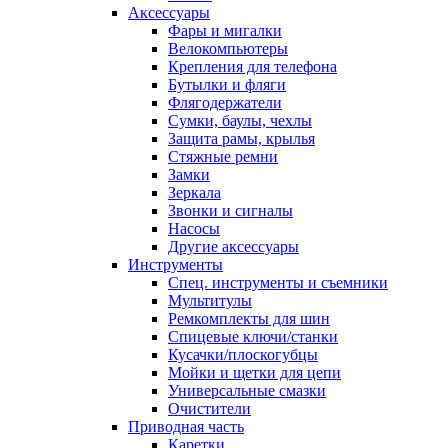
Аксессуары
Фары и мигалки
Велокомпьютеры
Крепления для телефона
Бутылки и фляги
Флягодержатели
Сумки, баулы, чехлы
Защита рамы, крылья
Стяжные ремни
Замки
Зеркала
Звонки и сигналы
Насосы
Другие аксессуары
Инструменты
Спец. инструменты и съемники
Мультитулы
Ремкомплекты для шин
Спицевые ключи/станки
Кусачки/плоскогубцы
Мойки и щетки для цепи
Универсальные смазки
Очистители
Приводная часть
Каретки