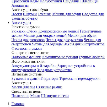
Кроссовки
Кеды
Полуботинки
Сандалии
Шлепанцы
Аквашузы
Аксессуары для обуви
Носки
Шнурки
Стельки
Мешки для обуви
Средства для
ухода за обувью
Аксессуары
Рюкзаки и сумки
Рюкзаки
Сумки
Компрессионные мешки
Герметичные
мешки
Мешки для мокрых вещей
Мешки для обуви
Чехлы для рюкзаков
Чехлы для документов
Чехлы для
смартфонов
Чехлы для одежды
Чехлы для инструментов
Фастексы, пряжки
Фонари и светильники
Налобные фонари
Кемпинговые фонари
Ручные фонари
Источники питания
Аккумуляторы и батарейки
Зарядные устройства к
аккумуляторам
Зарядные устройства
Питьевые системы
Бутылки и фляги
Гидраторы
Термосы и термокружки
Аксессуары
Маски для сна
Стяжные ремни
Средства гигиены
Полотенца
Мыло
Шампуни и гели
Главная