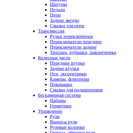
Шатуны
Педали
Цепи
Задние звезды
Смазки для цепи
Трансмиссия
Ручки переключения
Переключатели передние
Переключатели задние
Тросики, рубашки, наконечники
Колесные части
Передние втулки
Задние втулки
Оси, эксцентрики
Камеры, флипперы
Покрышки
Смазки для подшипников
Бескамерная система
Наборы
Герметики
Управление
Рули
Выносы руля
Рулевые колонки
Грипсы, обмотки руля