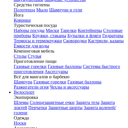
Средства гигиены
Полотенца
Мыло
Шампуни и гели
Йога
Коврики
Туристическая посуда
Наборы посуды
Миски
Тарелки
Контейнеры
Столовые
приборы
Кружки, стаканы
Бутылки и фляги
Гидраторы
Термосы и термокружки
Сковородки
Кастрюли, казаны
Ёмкости для воды
Кемпинговая мебель
Столы
Стулья
Приготовление пищи
Газовые горелки
Газовые баллоны
Системы быстрого
приготовления
Аксессуары
Всё для мангалов и барбекю
Шампура
Газовые горелки
Газовые баллоны
Разжигатели огня
Чехлы и аксессуары
Велоспорт
Экипировка
Шлемы
Солнцезащитные очки
Защита тела
Защита
локтей
Перчатки
Защитные шорты
Защита коленей/
голени
Одежда
Носки