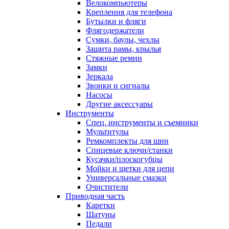
Велокомпьютеры
Крепления для телефона
Бутылки и фляги
Флягодержатели
Сумки, баулы, чехлы
Защита рамы, крылья
Стяжные ремни
Замки
Зеркала
Звонки и сигналы
Насосы
Другие аксессуары
Инструменты
Спец. инструменты и съемники
Мультитулы
Ремкомплекты для шин
Спицевые ключи/станки
Кусачки/плоскогубцы
Мойки и щетки для цепи
Универсальные смазки
Очистители
Приводная часть
Каретки
Шатуны
Педали