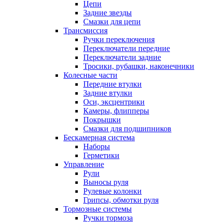
Цепи
Задние звезды
Смазки для цепи
Трансмиссия
Ручки переключения
Переключатели передние
Переключатели задние
Тросики, рубашки, наконечники
Колесные части
Передние втулки
Задние втулки
Оси, эксцентрики
Камеры, флипперы
Покрышки
Смазки для подшипников
Бескамерная система
Наборы
Герметики
Управление
Рули
Выносы руля
Рулевые колонки
Грипсы, обмотки руля
Тормозные системы
Ручки тормоза