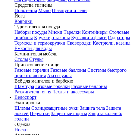
Средства гигиены
Полотенца
Мыло
Шампуни и гели
Йога
Коврики
Туристическая посуда
Наборы посуды
Миски
Тарелки
Контейнеры
Столовые
приборы
Кружки, стаканы
Бутылки и фляги
Гидраторы
Термосы и термокружки
Сковородки
Кастрюли, казаны
Ёмкости для воды
Кемпинговая мебель
Столы
Стулья
Приготовление пищи
Газовые горелки
Газовые баллоны
Системы быстрого
приготовления
Аксессуары
Всё для мангалов и барбекю
Шампура
Газовые горелки
Газовые баллоны
Разжигатели огня
Чехлы и аксессуары
Велоспорт
Экипировка
Шлемы
Солнцезащитные очки
Защита тела
Защита
локтей
Перчатки
Защитные шорты
Защита коленей/
голени
Одежда
Носки