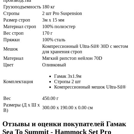
производства
Грузоподъемность
180 кг
Стропы
2 шт Pro Suspension
Размер строп
3м x 15 мм
Материал строп
100% полиэстер
Вес строп
170 г
Пряжки
100% сталь
Компрессионный Ultra-Sil® 30D с местом
Мешок
для хранения строп
Материал
Мягкий рипстоп нейлон 70D
Цвет
Оливковый
Гамак 3x1.9м
Комплектация
Стропы 2 шт
Компрессионный мешок Ultra-Sil®
Вес
450.00 г
Размеры (Д х Ш х
300.00 x 190.00 x 0.00 см
В)
Отзывы и оценки покупателей
Гамак
Sea To Summit - Hammock Set Pro