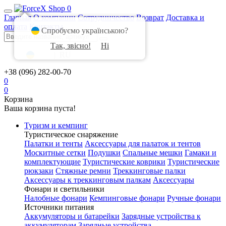
0
Главная
О компании
Сотрудничество
Возврат
Доставка и
оплата
Контакты
Спробуємо українською?
Так, звісно!
Ні
UA
|
RU
+38 (096) 282-00-70
0
0
Корзина
Ваша корзина пуста!
Туризм и кемпинг
Туристическое снаряжение
Палатки и тенты
Аксессуары для палаток и тентов
Москитные сетки
Подушки
Спальные мешки
Гамаки и
комплектующие
Туристические коврики
Туристические
рюкзаки
Стяжные ремни
Треккинговые палки
Аксессуары к треккинговым палкам
Аксессуары
Фонари и светильники
Налобные фонари
Кемпинговые фонари
Ручные фонари
Источники питания
Аккумуляторы и батарейки
Зарядные устройства к
аккумуляторам
Зарядные устройства