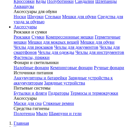
Кроссовки
Кеды
Полуботинки
Сандалии
Шлепанцы
Аквашузы
Аксессуары для обуви
Носки
Шнурки
Стельки
Мешки для обуви
Средства для
ухода за обувью
Аксессуары
Рюкзаки и сумки
Рюкзаки
Сумки
Компрессионные мешки
Герметичные
мешки
Мешки для мокрых вещей
Мешки для обуви
Чехлы для рюкзаков
Чехлы для документов
Чехлы для
смартфонов
Чехлы для одежды
Чехлы для инструментов
Фастексы, пряжки
Фонари и светильники
Налобные фонари
Кемпинговые фонари
Ручные фонари
Источники питания
Аккумуляторы и батарейки
Зарядные устройства к
аккумуляторам
Зарядные устройства
Питьевые системы
Бутылки и фляги
Гидраторы
Термосы и термокружки
Аксессуары
Маски для сна
Стяжные ремни
Средства гигиены
Полотенца
Мыло
Шампуни и гели
Главная