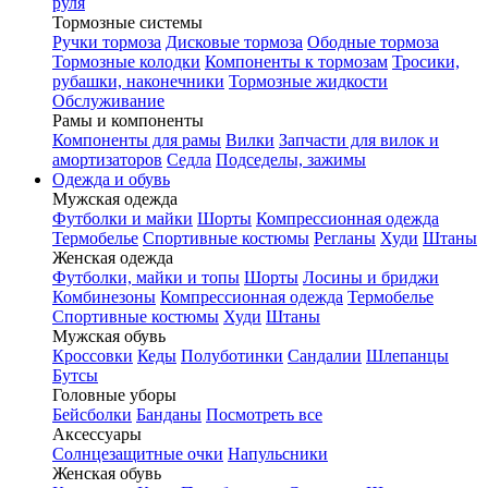
руля
Тормозные системы
Ручки тормоза
Дисковые тормоза
Ободные тормоза
Тормозные колодки
Компоненты к тормозам
Тросики,
рубашки, наконечники
Тормозные жидкости
Обслуживание
Рамы и компоненты
Компоненты для рамы
Вилки
Запчасти для вилок и
амортизаторов
Седла
Подседелы, зажимы
Одежда и обувь
Мужская одежда
Футболки и майки
Шорты
Компрессионная одежда
Термобелье
Спортивные костюмы
Регланы
Худи
Штаны
Женская одежда
Футболки, майки и топы
Шорты
Лосины и бриджи
Комбинезоны
Компрессионная одежда
Термобелье
Спортивные костюмы
Худи
Штаны
Мужская обувь
Кроссовки
Кеды
Полуботинки
Сандалии
Шлепанцы
Бутсы
Головные уборы
Бейсболки
Банданы
Посмотреть все
Аксессуары
Солнцезащитные очки
Напульсники
Женская обувь