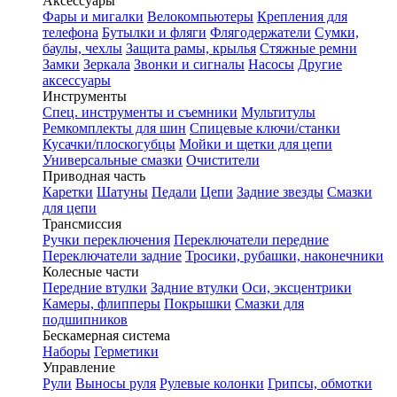
Аксессуары
Фары и мигалки
Велокомпьютеры
Крепления для
телефона
Бутылки и фляги
Флягодержатели
Сумки,
баулы, чехлы
Защита рамы, крылья
Стяжные ремни
Замки
Зеркала
Звонки и сигналы
Насосы
Другие
аксессуары
Инструменты
Спец. инструменты и съемники
Мультитулы
Ремкомплекты для шин
Спицевые ключи/станки
Кусачки/плоскогубцы
Мойки и щетки для цепи
Универсальные смазки
Очистители
Приводная часть
Каретки
Шатуны
Педали
Цепи
Задние звезды
Смазки
для цепи
Трансмиссия
Ручки переключения
Переключатели передние
Переключатели задние
Тросики, рубашки, наконечники
Колесные части
Передние втулки
Задние втулки
Оси, эксцентрики
Камеры, флипперы
Покрышки
Смазки для
подшипников
Бескамерная система
Наборы
Герметики
Управление
Рули
Выносы руля
Рулевые колонки
Грипсы, обмотки