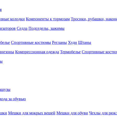
я
зные колодки
Компоненты к тормозам
Тросики, рубашки, нако
тизаторов
Седла
Подседелы, зажимы
белье
Спортивные костюмы
Регланы
Худи
Штаны
инезоны
Компрессионная одежда
Термобелье
Спортивные кост
сы
ашузы
хода за обувью
ешки
Мешки для мокрых вещей
Мешки для обуви
Чехлы для рюк