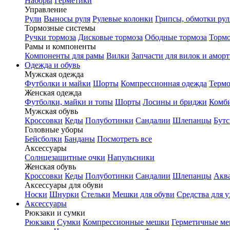
Наборы
Герметики
Управление
Рули
Выносы руля
Рулевые колонки
Грипсы, обмотки рул
Тормозные системы
Ручки тормоза
Дисковые тормоза
Ободные тормоза
Тормо
Рамы и компоненты
Компоненты для рамы
Вилки
Запчасти для вилок и амор
Одежда и обувь
Мужская одежда
Футболки и майки
Шорты
Компрессионная одежда
Термо
Женская одежда
Футболки, майки и топы
Шорты
Лосины и бриджи
Комб
Мужская обувь
Кроссовки
Кеды
Полуботинки
Сандалии
Шлепанцы
Бут
Головные уборы
Бейсболки
Банданы
Посмотреть все
Аксессуары
Солнцезащитные очки
Напульсники
Женская обувь
Кроссовки
Кеды
Полуботинки
Сандалии
Шлепанцы
Акв
Аксессуары для обуви
Носки
Шнурки
Стельки
Мешки для обуви
Средства для у
Аксессуары
Рюкзаки и сумки
Рюкзаки
Сумки
Компрессионные мешки
Герметичные м