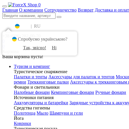
0
Главная
О компании
Сотрудничество
Возврат
Доставка и оплат
UA
|
RU
+38 (096) 282-00-70
Спробуємо українською?
0
0
Так, звісно!
Ні
Корзина
Ваша корзина пуста!
Туризм и кемпинг
Туристическое снаряжение
Палатки и тенты
Аксессуары для палаток и тентов
Моски
ремни
Треккинговые палки
Аксессуары к треккинговым 
Фонари и светильники
Налобные фонари
Кемпинговые фонари
Ручные фонари
Источники питания
Аккумуляторы и батарейки
Зарядные устройства к аккум
Средства гигиены
Полотенца
Мыло
Шампуни и гели
Йога
Коврики
Туристическая посуда