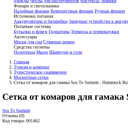
одежды
Чехлы для инструментов
Фастексы, пряжки
Фонари и светильники
Налобные фонари
Кемпинговые фонари
Ручные фонари
Источники питания
Аккумуляторы и батарейки
Зарядные устройства к аккум
Питьевые системы
Бутылки и фляги
Гидраторы
Термосы и термокружки
Аксессуары
Маски для сна
Стяжные ремни
Средства гигиены
Полотенца
Мыло
Шампуни и гели
Главная
Туризм и кемпинг
Туристическое снаряжение
Москитные сетки
Сетка от комаров для гамака Sea To Summit - Hammock Bu
Сетка от комаров для гамака
Sea To Summit
Отзывы (0)
Код товара: 001462