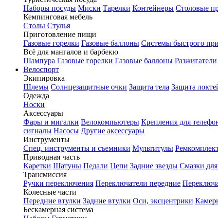
Наборы посуды
Миски
Тарелки
Контейнеры
Столовые п
Кемпинговая мебель
Столы
Стулья
Приготовление пищи
Газовые горелки
Газовые баллоны
Системы быстрого пр
Всё для мангалов и барбекю
Шампура
Газовые горелки
Газовые баллоны
Разжигатели
Велоспорт
Экипировка
Шлемы
Солнцезащитные очки
Защита тела
Защита локте
Одежда
Носки
Аксессуары
Фары и мигалки
Велокомпьютеры
Крепления для телефо
сигналы
Насосы
Другие аксессуары
Инструменты
Спец. инструменты и съемники
Мультитулы
Ремкомплек
Приводная часть
Каретки
Шатуны
Педали
Цепи
Задние звезды
Смазки для
Трансмиссия
Ручки переключения
Переключатели передние
Переключа
Колесные части
Передние втулки
Задние втулки
Оси, эксцентрики
Камер
Бескамерная система