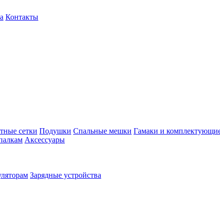
а
Контакты
тные сетки
Подушки
Спальные мешки
Гамаки и комплектующи
палкам
Аксессуары
уляторам
Зарядные устройства