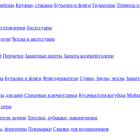
риборы
Кружки, стаканы
Бутылки и фляги
Гидраторы
Термосы и
иготовления
Аксессуары
 огня
Чехлы и аксессуары
й
Перчатки
Защитные шорты
Защита коленей/голени
на
Бутылки и фляги
Флягодержатели
Сумки, баулы, чехлы
Защит
ты для шин
Спицевые ключи/станки
Кусачки/плоскогубцы
Мойки
 цепи
тели задние
Тросики, рубашки, наконечники
ы, флипперы
Покрышки
Смазки для подшипников