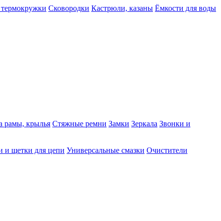
 термокружки
Сковородки
Кастрюли, казаны
Ёмкости для воды
а рамы, крылья
Стяжные ремни
Замки
Зеркала
Звонки и
 и щетки для цепи
Универсальные смазки
Очистители