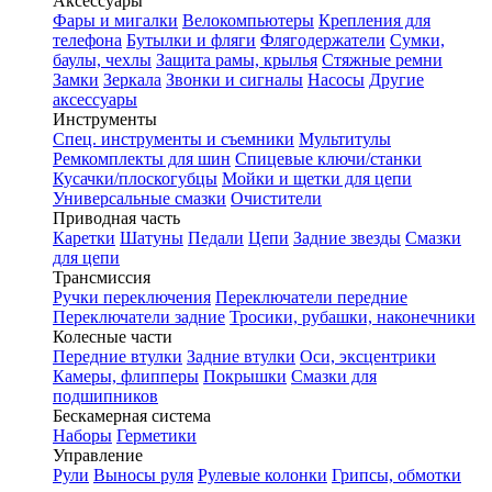
Аксессуары
Фары и мигалки
Велокомпьютеры
Крепления для
телефона
Бутылки и фляги
Флягодержатели
Сумки,
баулы, чехлы
Защита рамы, крылья
Стяжные ремни
Замки
Зеркала
Звонки и сигналы
Насосы
Другие
аксессуары
Инструменты
Спец. инструменты и съемники
Мультитулы
Ремкомплекты для шин
Спицевые ключи/станки
Кусачки/плоскогубцы
Мойки и щетки для цепи
Универсальные смазки
Очистители
Приводная часть
Каретки
Шатуны
Педали
Цепи
Задние звезды
Смазки
для цепи
Трансмиссия
Ручки переключения
Переключатели передние
Переключатели задние
Тросики, рубашки, наконечники
Колесные части
Передние втулки
Задние втулки
Оси, эксцентрики
Камеры, флипперы
Покрышки
Смазки для
подшипников
Бескамерная система
Наборы
Герметики
Управление
Рули
Выносы руля
Рулевые колонки
Грипсы, обмотки