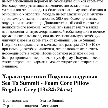
имеет вспененный поролон из самонадувающихся карематов,
благодаря чему уменьшается количество остаточных
материалов что приводит к более осознанному потреблению и
отношению к экологии. Модель имеет эластичную и мягкую
трикотажную ткань плотностью 50D для более приятных
ощущений на коже лица. Дополнительный слой состоит из
полиэфирного волокна, который впитывает влагу а также
дает дополнительную амортизацию. Чтобы подушка в ночное
время не соскальзывала, она имеет специальную застёжку-
липучку к новым карематах от компании Sea To Summit.
Подушка складывается в компактные размеры 27x10x10 см
при помощи застёжки-липучки, что позволяет исключить
необходимость в чехле. После обратной распаковки она
быстро принимает первоначальную форму. Подушка имеет
также встроенный карман и может стираться в стиральной
машинке.
Характеристики
Подушка надувная
Sea To Summit - Foam Core Pillow
Regular Grey (13x34x24 см)
Производитель
Sea To Summit
Страна производства
Австралия