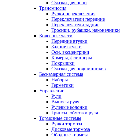
Смазки для цепи
Трансмиссия
Ручки переключения
Переключатели передние
Переключатели задние
Тросики, рубашки, наконечники
Колесные части
Передние втулки
Задние втулки
Оси, эксцентрики
Камеры, флипперы
Покрышки
Смазки для подшипников
Бескамерная система
Наборы
Герметики
Управление
Рули
Выносы руля
Рулевые колонки
Грипсы, обмотки руля
Тормозные системы
Ручки тормоза
Дисковые тормоза
Ободные тормоза