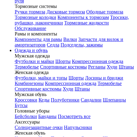
руля
Тормозные системы
Ручки тормоза
Дисковые тормоза
Ободные тормоза
Тормозные колодки
Компоненты к тормозам
Тросики,
рубашки, наконечники
Тормозные жидкости
Обслуживание
Рамы и компоненты
Компоненты для рамы
Вилки
Запчасти для вилок и
амортизаторов
Седла
Подседелы, зажимы
Одежда и обувь
Мужская одежда
Футболки и майки
Шорты
Компрессионная одежда
Термобелье
Спортивные костюмы
Регланы
Худи
Штаны
Женская одежда
Футболки, майки и топы
Шорты
Лосины и бриджи
Комбинезоны
Компрессионная одежда
Термобелье
Спортивные костюмы
Худи
Штаны
Мужская обувь
Кроссовки
Кеды
Полуботинки
Сандалии
Шлепанцы
Бутсы
Головные уборы
Бейсболки
Банданы
Посмотреть все
Аксессуары
Солнцезащитные очки
Напульсники
Женская обувь