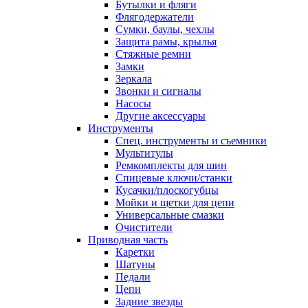
Бутылки и фляги
Флягодержатели
Сумки, баулы, чехлы
Защита рамы, крылья
Стяжные ремни
Замки
Зеркала
Звонки и сигналы
Насосы
Другие аксессуары
Инструменты
Спец. инструменты и съемники
Мультитулы
Ремкомплекты для шин
Спицевые ключи/станки
Кусачки/плоскогубцы
Мойки и щетки для цепи
Универсальные смазки
Очистители
Приводная часть
Каретки
Шатуны
Педали
Цепи
Задние звезды