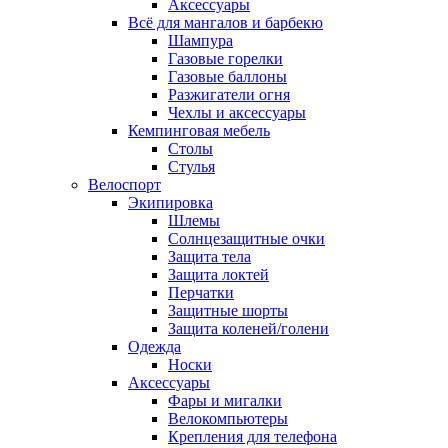
Аксессуары
Всё для мангалов и барбекю
Шампура
Газовые горелки
Газовые баллоны
Разжигатели огня
Чехлы и аксессуары
Кемпинговая мебель
Столы
Стулья
Велоспорт
Экипировка
Шлемы
Солнцезащитные очки
Защита тела
Защита локтей
Перчатки
Защитные шорты
Защита коленей/голени
Одежда
Носки
Аксессуары
Фары и мигалки
Велокомпьютеры
Крепления для телефона