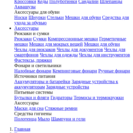
Кроссовки
Кеды
Полуботинки
Сандалии
Шлепанцы
Аквашузы
Аксессуары для обуви
Носки
Шнурки
Стельки
Мешки для обуви
Средства для
ухода за обувью
Аксессуары
Рюкзаки и сумки
Рюкзаки
Сумки
Компрессионные мешки
Герметичные
мешки
Мешки для мокрых вещей
Мешки для обуви
Чехлы для рюкзаков
Чехлы для документов
Чехлы для
смартфонов
Чехлы для одежды
Чехлы для инструментов
Фастексы, пряжки
Фонари и светильники
Налобные фонари
Кемпинговые фонари
Ручные фонари
Источники питания
Аккумуляторы и батарейки
Зарядные устройства к
аккумуляторам
Зарядные устройства
Питьевые системы
Бутылки и фляги
Гидраторы
Термосы и термокружки
Аксессуары
Маски для сна
Стяжные ремни
Средства гигиены
Полотенца
Мыло
Шампуни и гели
Главная