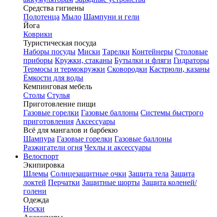
Средства гигиены
Полотенца
Мыло
Шампуни и гели
Йога
Коврики
Туристическая посуда
Наборы посуды
Миски
Тарелки
Контейнеры
Столовые
приборы
Кружки, стаканы
Бутылки и фляги
Гидраторы
Термосы и термокружки
Сковородки
Кастрюли, казаны
Ёмкости для воды
Кемпинговая мебель
Столы
Стулья
Приготовление пищи
Газовые горелки
Газовые баллоны
Системы быстрого
приготовления
Аксессуары
Всё для мангалов и барбекю
Шампура
Газовые горелки
Газовые баллоны
Разжигатели огня
Чехлы и аксессуары
Велоспорт
Экипировка
Шлемы
Солнцезащитные очки
Защита тела
Защита
локтей
Перчатки
Защитные шорты
Защита коленей/
голени
Одежда
Носки