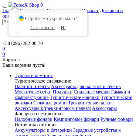
0
Главная
О компании
Сотрудничество
Возврат
Доставка и
оплата
Контакты
Спробуємо українською?
Так, звісно!
Ні
UA
|
RU
+38 (096) 282-00-70
0
0
Корзина
Ваша корзина пуста!
Туризм и кемпинг
Туристическое снаряжение
Палатки и тенты
Аксессуары для палаток и тентов
Москитные сетки
Подушки
Спальные мешки
Гамаки и
комплектующие
Туристические коврики
Туристические
рюкзаки
Стяжные ремни
Треккинговые палки
Аксессуары к треккинговым палкам
Аксессуары
Фонари и светильники
Налобные фонари
Кемпинговые фонари
Ручные фонари
Источники питания
Аккумуляторы и батарейки
Зарядные устройства к
аккумуляторам
Зарядные устройства