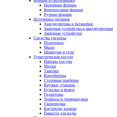
Фонари и светильники
Налобные фонари
Кемпинговые фонари
Ручные фонари
Источники питания
Аккумуляторы и батарейки
Зарядные устройства к аккумуляторам
Зарядные устройства
Средства гигиены
Полотенца
Мыло
Шампуни и гели
Туристическая посуда
Наборы посуды
Миски
Тарелки
Контейнеры
Столовые приборы
Кружки, стаканы
Бутылки и фляги
Гидраторы
Термосы и термокружки
Сковородки
Кастрюли, казаны
Ёмкости для воды