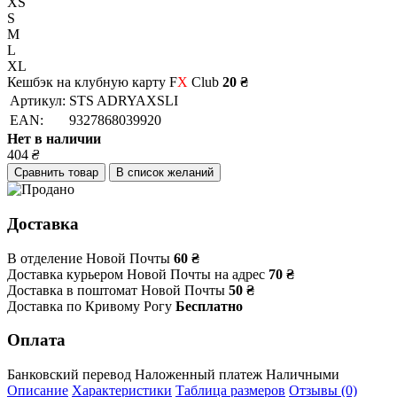
XS
S
M
L
XL
Кешбэк на клубную карту F
X
Club
20 ₴
Артикул:
STS ADRYAXSLI
EAN:
9327868039920
Нет в наличии
404
₴
Сравнить товар
В список желаний
Доставка
В отделение Новой Почты
60 ₴
Доставка курьером Новой Почты на адрес
70 ₴
Доставка в поштомат Новой Почты
50 ₴
Доставка по Кривому Рогу
Бесплатно
Оплата
Банковский перевод
Наложенный платеж
Наличными
Описание
Характеристики
Таблица размеров
Отзывы (0)