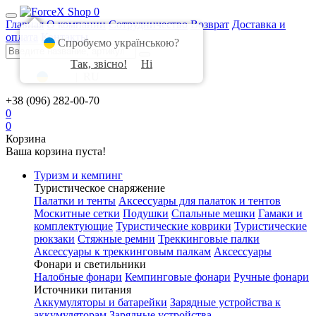
0
Главная
О компании
Сотрудничество
Возврат
Доставка и
оплата
Контакты
Спробуємо українською?
Так, звісно!
Ні
UA
|
RU
+38 (096) 282-00-70
0
0
Корзина
Ваша корзина пуста!
Туризм и кемпинг
Туристическое снаряжение
Палатки и тенты
Аксессуары для палаток и тентов
Москитные сетки
Подушки
Спальные мешки
Гамаки и
комплектующие
Туристические коврики
Туристические
рюкзаки
Стяжные ремни
Треккинговые палки
Аксессуары к треккинговым палкам
Аксессуары
Фонари и светильники
Налобные фонари
Кемпинговые фонари
Ручные фонари
Источники питания
Аккумуляторы и батарейки
Зарядные устройства к
аккумуляторам
Зарядные устройства