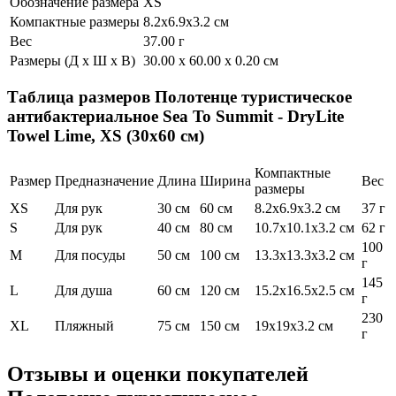
Обозначение размера
XS
Компактные размеры
8.2x6.9x3.2 см
Вес
37.00 г
Размеры (Д х Ш х В)
30.00 x 60.00 x 0.20 см
Таблица размеров
Полотенце туристическое
антибактериальное Sea To Summit - DryLite
Towel Lime, XS (30x60 см)
Компактные
Размер
Предназначение
Длина
Ширина
Вес
размеры
XS
Для рук
30 см
60 см
8.2x6.9x3.2 см
37 г
S
Для рук
40 см
80 см
10.7x10.1x3.2 см
62 г
100
M
Для посуды
50 см
100 см
13.3x13.3x3.2 см
г
145
L
Для душа
60 см
120 см
15.2x16.5x2.5 см
г
230
XL
Пляжный
75 см
150 см
19x19x3.2 см
г
Отзывы и оценки покупателей