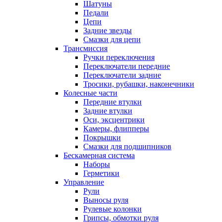
Шатуны
Педали
Цепи
Задние звезды
Смазки для цепи
Трансмиссия
Ручки переключения
Переключатели передние
Переключатели задние
Тросики, рубашки, наконечники
Колесные части
Передние втулки
Задние втулки
Оси, эксцентрики
Камеры, флипперы
Покрышки
Смазки для подшипников
Бескамерная система
Наборы
Герметики
Управление
Рули
Выносы руля
Рулевые колонки
Грипсы, обмотки руля