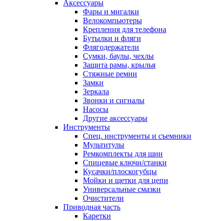
Аксессуары
Фары и мигалки
Велокомпьютеры
Крепления для телефона
Бутылки и фляги
Флягодержатели
Сумки, баулы, чехлы
Защита рамы, крылья
Стяжные ремни
Замки
Зеркала
Звонки и сигналы
Насосы
Другие аксессуары
Инструменты
Спец. инструменты и съемники
Мультитулы
Ремкомплекты для шин
Спицевые ключи/станки
Кусачки/плоскогубцы
Мойки и щетки для цепи
Универсальные смазки
Очистители
Приводная часть
Каретки