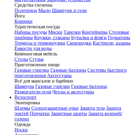
Средства гигиены
Полотенца
Мыло
Шампуни и гели
Йога
Коврики
Туристическая посуда
Наборы посуды
Миски
Тарелки
Контейнеры
Столовые
приборы
Кружки, стаканы
Бутылки и фляги
Гидраторы
Термосы и термокружки
Сковородки
Кастрюли, казаны
Ёмкости для воды
Кемпинговая мебель
Столы
Стулья
Приготовление пищи
Газовые горелки
Газовые баллоны
Системы быстрого
приготовления
Аксессуары
Всё для мангалов и барбекю
Шампура
Газовые горелки
Газовые баллоны
Разжигатели огня
Чехлы и аксессуары
Велоспорт
Экипировка
Шлемы
Солнцезащитные очки
Защита тела
Защита
локтей
Перчатки
Защитные шорты
Защита коленей/
голени
Одежда
Носки