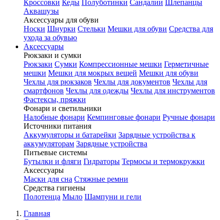
Кроссовки
Кеды
Полуботинки
Сандалии
Шлепанцы
Аквашузы
Аксессуары для обуви
Носки
Шнурки
Стельки
Мешки для обуви
Средства для
ухода за обувью
Аксессуары
Рюкзаки и сумки
Рюкзаки
Сумки
Компрессионные мешки
Герметичные
мешки
Мешки для мокрых вещей
Мешки для обуви
Чехлы для рюкзаков
Чехлы для документов
Чехлы для
смартфонов
Чехлы для одежды
Чехлы для инструментов
Фастексы, пряжки
Фонари и светильники
Налобные фонари
Кемпинговые фонари
Ручные фонари
Источники питания
Аккумуляторы и батарейки
Зарядные устройства к
аккумуляторам
Зарядные устройства
Питьевые системы
Бутылки и фляги
Гидраторы
Термосы и термокружки
Аксессуары
Маски для сна
Стяжные ремни
Средства гигиены
Полотенца
Мыло
Шампуни и гели
Главная