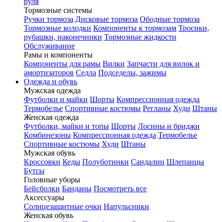
руля
Тормозные системы
Ручки тормоза
Дисковые тормоза
Ободные тормоза
Тормозные колодки
Компоненты к тормозам
Тросики,
рубашки, наконечники
Тормозные жидкости
Обслуживание
Рамы и компоненты
Компоненты для рамы
Вилки
Запчасти для вилок и
амортизаторов
Седла
Подседелы, зажимы
Одежда и обувь
Мужская одежда
Футболки и майки
Шорты
Компрессионная одежда
Термобелье
Спортивные костюмы
Регланы
Худи
Штаны
Женская одежда
Футболки, майки и топы
Шорты
Лосины и бриджи
Комбинезоны
Компрессионная одежда
Термобелье
Спортивные костюмы
Худи
Штаны
Мужская обувь
Кроссовки
Кеды
Полуботинки
Сандалии
Шлепанцы
Бутсы
Головные уборы
Бейсболки
Банданы
Посмотреть все
Аксессуары
Солнцезащитные очки
Напульсники
Женская обувь