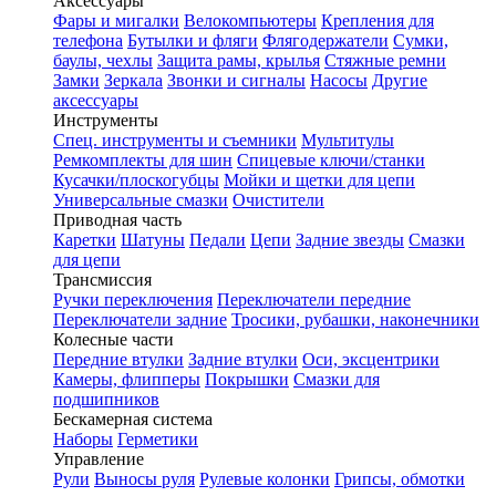
Аксессуары
Фары и мигалки
Велокомпьютеры
Крепления для
телефона
Бутылки и фляги
Флягодержатели
Сумки,
баулы, чехлы
Защита рамы, крылья
Стяжные ремни
Замки
Зеркала
Звонки и сигналы
Насосы
Другие
аксессуары
Инструменты
Спец. инструменты и съемники
Мультитулы
Ремкомплекты для шин
Спицевые ключи/станки
Кусачки/плоскогубцы
Мойки и щетки для цепи
Универсальные смазки
Очистители
Приводная часть
Каретки
Шатуны
Педали
Цепи
Задние звезды
Смазки
для цепи
Трансмиссия
Ручки переключения
Переключатели передние
Переключатели задние
Тросики, рубашки, наконечники
Колесные части
Передние втулки
Задние втулки
Оси, эксцентрики
Камеры, флипперы
Покрышки
Смазки для
подшипников
Бескамерная система
Наборы
Герметики
Управление
Рули
Выносы руля
Рулевые колонки
Грипсы, обмотки