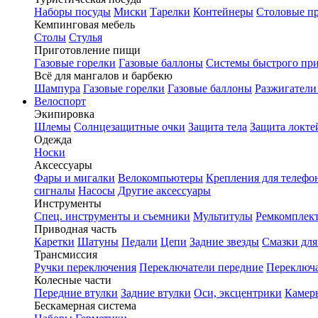
Наборы посуды
Миски
Тарелки
Контейнеры
Столовые п
Кемпинговая мебель
Столы
Стулья
Приготовление пищи
Газовые горелки
Газовые баллоны
Системы быстрого пр
Всё для мангалов и барбекю
Шампура
Газовые горелки
Газовые баллоны
Разжигатели
Велоспорт
Экипировка
Шлемы
Солнцезащитные очки
Защита тела
Защита локте
Одежда
Носки
Аксессуары
Фары и мигалки
Велокомпьютеры
Крепления для телефо
сигналы
Насосы
Другие аксессуары
Инструменты
Спец. инструменты и съемники
Мультитулы
Ремкомплек
Приводная часть
Каретки
Шатуны
Педали
Цепи
Задние звезды
Смазки для
Трансмиссия
Ручки переключения
Переключатели передние
Переключа
Колесные части
Передние втулки
Задние втулки
Оси, эксцентрики
Камер
Бескамерная система