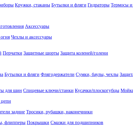
риборы
Кружки, стаканы
Бутылки и фляги
Гидраторы
Термосы и
иготовления
Аксессуары
 огня
Чехлы и аксессуары
й
Перчатки
Защитные шорты
Защита коленей/голени
на
Бутылки и фляги
Флягодержатели
Сумки, баулы, чехлы
Защит
ты для шин
Спицевые ключи/станки
Кусачки/плоскогубцы
Мойки
 цепи
тели задние
Тросики, рубашки, наконечники
ы, флипперы
Покрышки
Смазки для подшипников