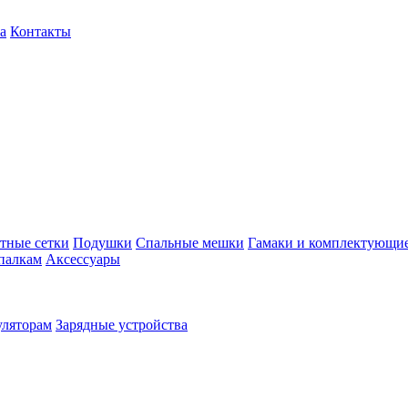
а
Контакты
тные сетки
Подушки
Спальные мешки
Гамаки и комплектующи
палкам
Аксессуары
уляторам
Зарядные устройства