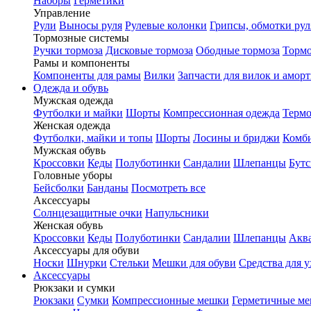
Наборы
Герметики
Управление
Рули
Выносы руля
Рулевые колонки
Грипсы, обмотки рул
Тормозные системы
Ручки тормоза
Дисковые тормоза
Ободные тормоза
Тормо
Рамы и компоненты
Компоненты для рамы
Вилки
Запчасти для вилок и амор
Одежда и обувь
Мужская одежда
Футболки и майки
Шорты
Компрессионная одежда
Термо
Женская одежда
Футболки, майки и топы
Шорты
Лосины и бриджи
Комб
Мужская обувь
Кроссовки
Кеды
Полуботинки
Сандалии
Шлепанцы
Бут
Головные уборы
Бейсболки
Банданы
Посмотреть все
Аксессуары
Солнцезащитные очки
Напульсники
Женская обувь
Кроссовки
Кеды
Полуботинки
Сандалии
Шлепанцы
Акв
Аксессуары для обуви
Носки
Шнурки
Стельки
Мешки для обуви
Средства для у
Аксессуары
Рюкзаки и сумки
Рюкзаки
Сумки
Компрессионные мешки
Герметичные м