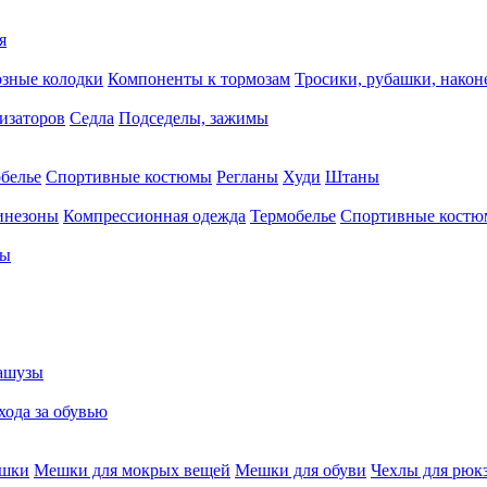
я
зные колодки
Компоненты к тормозам
Тросики, рубашки, нако
тизаторов
Седла
Подседелы, зажимы
белье
Спортивные костюмы
Регланы
Худи
Штаны
инезоны
Компрессионная одежда
Термобелье
Спортивные кост
сы
ашузы
хода за обувью
ешки
Мешки для мокрых вещей
Мешки для обуви
Чехлы для рюк