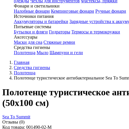
одежды
Чехлы для инструментов
Фастексы, пряжки
Фонари и светильники
Налобные фонари
Кемпинговые фонари
Ручные фонари
Источники питания
Аккумуляторы и батарейки
Зарядные устройства к аккум
Питьевые системы
Бутылки и фляги
Гидраторы
Термосы и термокружки
Аксессуары
Маски для сна
Стяжные ремни
Средства гигиены
Полотенца
Мыло
Шампуни и гели
Главная
Средства гигиены
Полотенца
Полотенце туристическое антибактериальное Sea To Summi
Полотенце туристическое анти
(50x100 см)
Sea To Summit
Отзывы (0)
Код товара: 001490-02-M