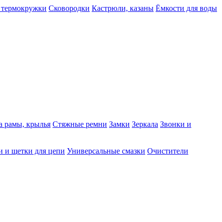
 термокружки
Сковородки
Кастрюли, казаны
Ёмкости для воды
а рамы, крылья
Стяжные ремни
Замки
Зеркала
Звонки и
 и щетки для цепи
Универсальные смазки
Очистители