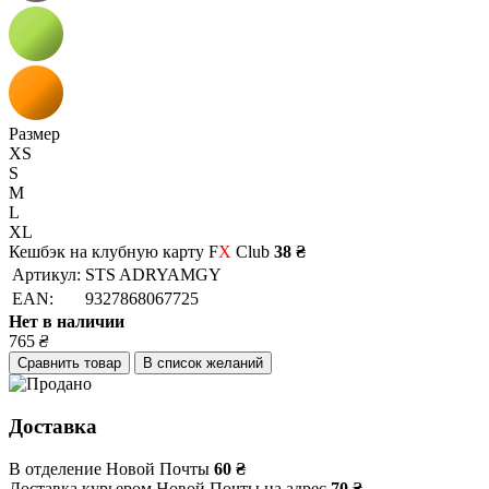
Размер
XS
S
M
L
XL
Кешбэк на клубную карту F
X
Club
38 ₴
Артикул:
STS ADRYAMGY
EAN:
9327868067725
Нет в наличии
765
₴
Сравнить товар
В список желаний
Доставка
В отделение Новой Почты
60 ₴
Доставка курьером Новой Почты на адрес
70 ₴