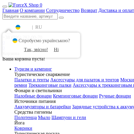
0
Главная
О компании
Сотрудничество
Возврат
Доставка и оплат
UA
|
RU
+38 (096) 282-00-70
Спробуємо українською?
0
0
Так, звісно!
Ні
Корзина
Ваша корзина пуста!
Туризм и кемпинг
Туристическое снаряжение
Палатки и тенты
Аксессуары для палаток и тентов
Моски
ремни
Треккинговые палки
Аксессуары к треккинговым 
Фонари и светильники
Налобные фонари
Кемпинговые фонари
Ручные фонари
Источники питания
Аккумуляторы и батарейки
Зарядные устройства к аккум
Средства гигиены
Полотенца
Мыло
Шампуни и гели
Йога
Коврики
Туристическая посуда