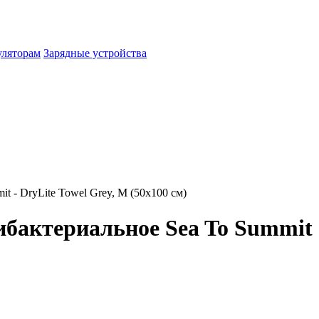
уляторам
Зарядные устройства
t - DryLite Towel Grey, M (50x100 см)
бактериальное Sea To Summit -