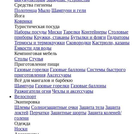
Средства гигиены
Полотенца
Мыло
Шампуни и гели
Йога
Коврики
Туристическая посуда
Наборы посуды
Миски
Тарелки
Контейнеры
Столовые
приборы
Кружки, стаканы
Бутылки и фляги
Гидраторы
Термосы и термокружки
Сковородки
Кастрюли, казаны
Ёмкости для воды
Кемпинговая мебель
Столы
Стулья
Приготовление пищи
Газовые горелки
Газовые баллоны
Системы быстрого
приготовления
Аксессуары
Всё для мангалов и барбекю
Шампура
Газовые горелки
Газовые баллоны
Разжигатели огня
Чехлы и аксессуары
Велоспорт
Экипировка
Шлемы
Солнцезащитные очки
Защита тела
Защита
локтей
Перчатки
Защитные шорты
Защита коленей/
голени
Одежда
Носки