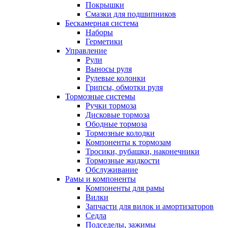
Покрышки
Смазки для подшипников
Бескамерная система
Наборы
Герметики
Управление
Рули
Выносы руля
Рулевые колонки
Грипсы, обмотки руля
Тормозные системы
Ручки тормоза
Дисковые тормоза
Ободные тормоза
Тормозные колодки
Компоненты к тормозам
Тросики, рубашки, наконечники
Тормозные жидкости
Обслуживание
Рамы и компоненты
Компоненты для рамы
Вилки
Запчасти для вилок и амортизаторов
Седла
Подседелы, зажимы