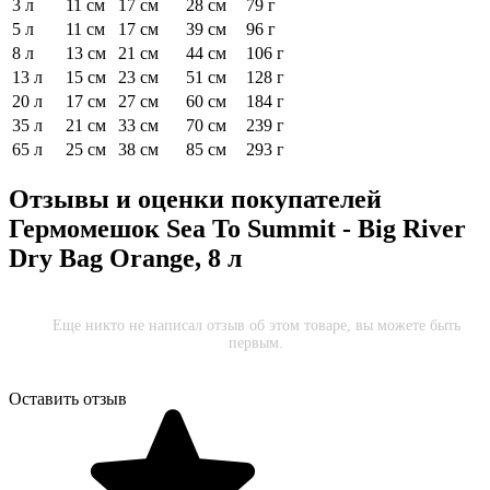
3 л
11 см
17 см
28 см
79 г
5 л
11 см
17 см
39 см
96 г
8 л
13 см
21 см
44 см
106 г
13 л
15 см
23 см
51 см
128 г
20 л
17 см
27 см
60 см
184 г
35 л
21 см
33 см
70 см
239 г
65 л
25 см
38 см
85 см
293 г
Отзывы и оценки покупателей
Гермомешок Sea To Summit - Big River
Dry Bag Orange, 8 л
Еще никто не написал отзыв об этом товаре, вы можете быть
первым.
Оставить отзыв