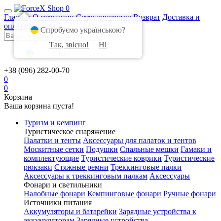
0
Главная
О компании
Сотрудничество
Возврат
Доставка и
оплата
Контакты
Спробуємо українською?
Так, звісно!
Ні
UA
|
RU
+38 (096) 282-00-70
0
0
Корзина
Ваша корзина пуста!
Туризм и кемпинг
Туристическое снаряжение
Палатки и тенты
Аксессуары для палаток и тентов
Москитные сетки
Подушки
Спальные мешки
Гамаки и
комплектующие
Туристические коврики
Туристические
рюкзаки
Стяжные ремни
Треккинговые палки
Аксессуары к треккинговым палкам
Аксессуары
Фонари и светильники
Налобные фонари
Кемпинговые фонари
Ручные фонари
Источники питания
Аккумуляторы и батарейки
Зарядные устройства к
аккумуляторам
Зарядные устройства