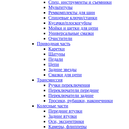
Спец. инструменты и съемники
Мультитулы
Ремкомплекты для шин
Спицевые ключи/станки
Кусачки/плоскогубцы
Мойки и щетки для цепи
Универсальные смазки
Очистители
Приводная часть
Каретки
Шатуны
Педали
Цепи
Задние звезды
Смазки для цепи
Трансмиссия
Ручки переключения
Переключатели передние
Переключатели задние
Тросики, рубашки, наконечники
Колесные части
Передние втулки
Задние втулки
Оси, эксцентрики
Камеры, флипперы