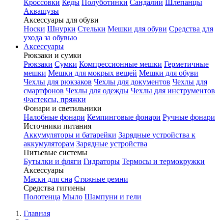
Кроссовки
Кеды
Полуботинки
Сандалии
Шлепанцы
Аквашузы
Аксессуары для обуви
Носки
Шнурки
Стельки
Мешки для обуви
Средства для
ухода за обувью
Аксессуары
Рюкзаки и сумки
Рюкзаки
Сумки
Компрессионные мешки
Герметичные
мешки
Мешки для мокрых вещей
Мешки для обуви
Чехлы для рюкзаков
Чехлы для документов
Чехлы для
смартфонов
Чехлы для одежды
Чехлы для инструментов
Фастексы, пряжки
Фонари и светильники
Налобные фонари
Кемпинговые фонари
Ручные фонари
Источники питания
Аккумуляторы и батарейки
Зарядные устройства к
аккумуляторам
Зарядные устройства
Питьевые системы
Бутылки и фляги
Гидраторы
Термосы и термокружки
Аксессуары
Маски для сна
Стяжные ремни
Средства гигиены
Полотенца
Мыло
Шампуни и гели
Главная