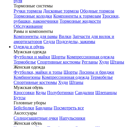
руля
Тормозные системы
Ручки тормоза
Дисковые тормоза
Ободные тормоза
Тормозные колодки
Компоненты к тормозам
Тросики,
рубашки, наконечники
Тормозные жидкости
Обслуживание
Рамы и компоненты
Компоненты для рамы
Вилки
Запчасти для вилок и
амортизаторов
Седла
Подседелы, зажимы
Одежда и обувь
Мужская одежда
Футболки и майки
Шорты
Компрессионная одежда
Термобелье
Спортивные костюмы
Регланы
Худи
Штаны
Женская одежда
Футболки, майки и топы
Шорты
Лосины и бриджи
Комбинезоны
Компрессионная одежда
Термобелье
Спортивные костюмы
Худи
Штаны
Мужская обувь
Кроссовки
Кеды
Полуботинки
Сандалии
Шлепанцы
Бутсы
Головные уборы
Бейсболки
Банданы
Посмотреть все
Аксессуары
Солнцезащитные очки
Напульсники
Женская обувь