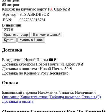
35 литров
65 литров
Кешбэк на клубную карту F
X
Club
62 ₴
Артикул:
STS ABRDB8OR
EAN:
9327868016761
В наличии
1233
₴
Сравнить товар
В список желаний
Купить
Купить в 1 клик
Доставка
В отделение Новой Почты
60 ₴
Доставка курьером Новой Почты на адрес
70 ₴
Доставка в поштомат Новой Почты
50 ₴
Доставка по Кривому Рогу
Бесплатно
Оплата
Банковский перевод
Наложенный платеж
Наличными
Описание
Характеристики
Таблица размеров
Отзывы (0)
Доставка и оплата
Описание
Гермомешок Sea To Summit -