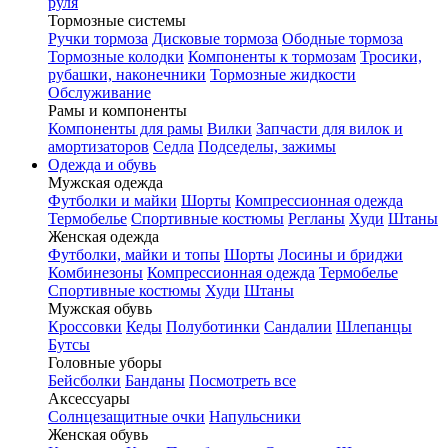
руля
Тормозные системы
Ручки тормоза
Дисковые тормоза
Ободные тормоза
Тормозные колодки
Компоненты к тормозам
Тросики,
рубашки, наконечники
Тормозные жидкости
Обслуживание
Рамы и компоненты
Компоненты для рамы
Вилки
Запчасти для вилок и
амортизаторов
Седла
Подседелы, зажимы
Одежда и обувь
Мужская одежда
Футболки и майки
Шорты
Компрессионная одежда
Термобелье
Спортивные костюмы
Регланы
Худи
Штаны
Женская одежда
Футболки, майки и топы
Шорты
Лосины и бриджи
Комбинезоны
Компрессионная одежда
Термобелье
Спортивные костюмы
Худи
Штаны
Мужская обувь
Кроссовки
Кеды
Полуботинки
Сандалии
Шлепанцы
Бутсы
Головные уборы
Бейсболки
Банданы
Посмотреть все
Аксессуары
Солнцезащитные очки
Напульсники
Женская обувь