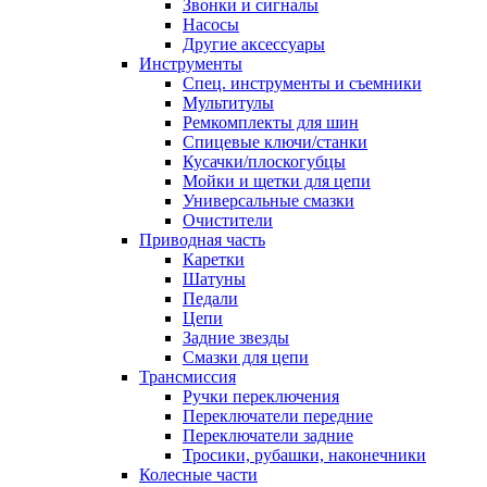
Звонки и сигналы
Насосы
Другие аксессуары
Инструменты
Спец. инструменты и съемники
Мультитулы
Ремкомплекты для шин
Спицевые ключи/станки
Кусачки/плоскогубцы
Мойки и щетки для цепи
Универсальные смазки
Очистители
Приводная часть
Каретки
Шатуны
Педали
Цепи
Задние звезды
Смазки для цепи
Трансмиссия
Ручки переключения
Переключатели передние
Переключатели задние
Тросики, рубашки, наконечники
Колесные части