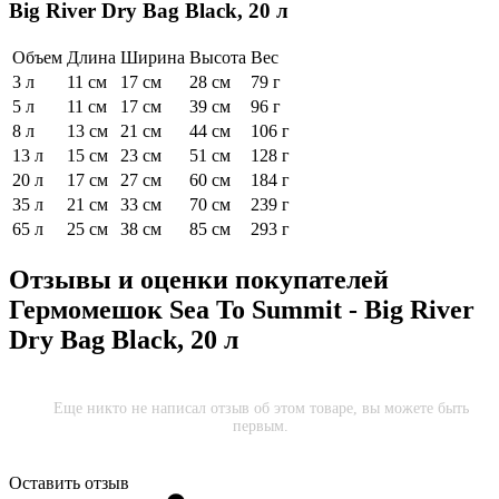
Big River Dry Bag Black, 20 л
Объем
Длина
Ширина
Высота
Вес
3 л
11 см
17 см
28 см
79 г
5 л
11 см
17 см
39 см
96 г
8 л
13 см
21 см
44 см
106 г
13 л
15 см
23 см
51 см
128 г
20 л
17 см
27 см
60 см
184 г
35 л
21 см
33 см
70 см
239 г
65 л
25 см
38 см
85 см
293 г
Отзывы и оценки покупателей
Гермомешок Sea To Summit - Big River
Dry Bag Black, 20 л
Еще никто не написал отзыв об этом товаре, вы можете быть
первым.
Оставить отзыв