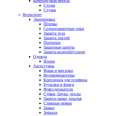
Кемпинговая мебель
Столы
Стулья
Велоспорт
Экипировка
Шлемы
Солнцезащитные очки
Защита тела
Защита локтей
Перчатки
Защитные шорты
Защита коленей/голени
Одежда
Носки
Аксессуары
Фары и мигалки
Велокомпьютеры
Крепления для телефона
Бутылки и фляги
Флягодержатели
Сумки, баулы, чехлы
Защита рамы, крылья
Стяжные ремни
Замки
Зеркала