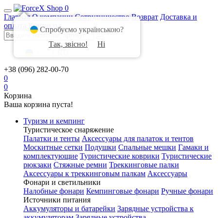
0
Главная
О компании
Сотрудничество
Возврат
Доставка и
оплата
Контакты
Спробуємо українською?
Так, звісно!
Ні
UA
|
RU
+38 (096) 282-00-70
0
0
Корзина
Ваша корзина пуста!
Туризм и кемпинг
Туристическое снаряжение
Палатки и тенты
Аксессуары для палаток и тентов
Москитные сетки
Подушки
Спальные мешки
Гамаки и
комплектующие
Туристические коврики
Туристические
рюкзаки
Стяжные ремни
Треккинговые палки
Аксессуары к треккинговым палкам
Аксессуары
Фонари и светильники
Налобные фонари
Кемпинговые фонари
Ручные фонари
Источники питания
Аккумуляторы и батарейки
Зарядные устройства к
аккумуляторам
Зарядные устройства