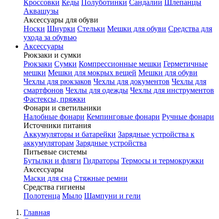
Кроссовки
Кеды
Полуботинки
Сандалии
Шлепанцы
Аквашузы
Аксессуары для обуви
Носки
Шнурки
Стельки
Мешки для обуви
Средства для
ухода за обувью
Аксессуары
Рюкзаки и сумки
Рюкзаки
Сумки
Компрессионные мешки
Герметичные
мешки
Мешки для мокрых вещей
Мешки для обуви
Чехлы для рюкзаков
Чехлы для документов
Чехлы для
смартфонов
Чехлы для одежды
Чехлы для инструментов
Фастексы, пряжки
Фонари и светильники
Налобные фонари
Кемпинговые фонари
Ручные фонари
Источники питания
Аккумуляторы и батарейки
Зарядные устройства к
аккумуляторам
Зарядные устройства
Питьевые системы
Бутылки и фляги
Гидраторы
Термосы и термокружки
Аксессуары
Маски для сна
Стяжные ремни
Средства гигиены
Полотенца
Мыло
Шампуни и гели
Главная