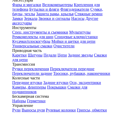
Аксессуары
Фары и мигалки
Велокомпьютеры
Крепления для
телефона
Бутылки и фляги
Флягодержатели
Сумки,
баулы, чехлы
Защита рамы, крылья
Стяжные ремни
Замки
Зеркала
Звонки и сигналы
Насосы
Другие
аксессуары
Инструменты
Спец. инструменты и съемники
Мультитулы
Ремкомплекты для шин
Спицевые ключи/станки
Кусачки/плоскогубцы
Мойки и щетки для цепи
Универсальные смазки
Очистители
Приводная часть
Каретки
Шатуны
Педали
Цепи
Задние звезды
Смазки
для цепи
Трансмиссия
Ручки переключения
Переключатели передние
Переключатели задние
Тросики, рубашки, наконечники
Колесные части
Передние втулки
Задние втулки
Оси, эксцентрики
Камеры, флипперы
Покрышки
Смазки для
подшипников
Бескамерная система
Наборы
Герметики
Управление
Рули
Выносы руля
Рулевые колонки
Грипсы, обмотки