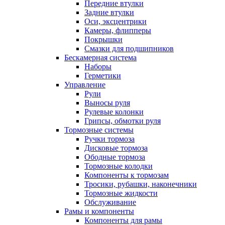
Передние втулки
Задние втулки
Оси, эксцентрики
Камеры, флипперы
Покрышки
Смазки для подшипников
Бескамерная система
Наборы
Герметики
Управление
Рули
Выносы руля
Рулевые колонки
Грипсы, обмотки руля
Тормозные системы
Ручки тормоза
Дисковые тормоза
Ободные тормоза
Тормозные колодки
Компоненты к тормозам
Тросики, рубашки, наконечники
Тормозные жидкости
Обслуживание
Рамы и компоненты
Компоненты для рамы