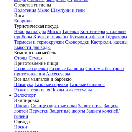
Средства гигиены
Полотенца
Мыло
Шампуни и гели
Йога
Коврики
Туристическая посуда
Наборы посуды
Миски
Тарелки
Контейнеры
Столовые
приборы
Кружки, стаканы
Бутылки и фляги
Гидраторы
Термосы и термокружки
Сковородки
Кастрюли, казаны
Ёмкости для воды
Кемпинговая мебель
Столы
Стулья
Приготовление пищи
Газовые горелки
Газовые баллоны
Системы быстрого
приготовления
Аксессуары
Всё для мангалов и барбекю
Шампура
Газовые горелки
Газовые баллоны
Разжигатели огня
Чехлы и аксессуары
Велоспорт
Экипировка
Шлемы
Солнцезащитные очки
Защита тела
Защита
локтей
Перчатки
Защитные шорты
Защита коленей/
голени
Одежда
Носки