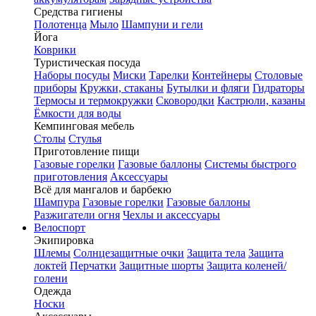
Средства гигиены
Полотенца
Мыло
Шампуни и гели
Йога
Коврики
Туристическая посуда
Наборы посуды
Миски
Тарелки
Контейнеры
Столовые
приборы
Кружки, стаканы
Бутылки и фляги
Гидраторы
Термосы и термокружки
Сковородки
Кастрюли, казаны
Ёмкости для воды
Кемпинговая мебель
Столы
Стулья
Приготовление пищи
Газовые горелки
Газовые баллоны
Системы быстрого
приготовления
Аксессуары
Всё для мангалов и барбекю
Шампура
Газовые горелки
Газовые баллоны
Разжигатели огня
Чехлы и аксессуары
Велоспорт
Экипировка
Шлемы
Солнцезащитные очки
Защита тела
Защита
локтей
Перчатки
Защитные шорты
Защита коленей/
голени
Одежда
Носки