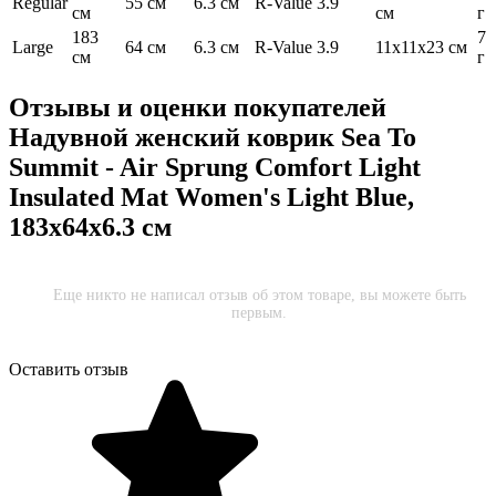
Regular
55 см
6.3 см
R-Value 3.9
см
см
г
183
71
Large
64 см
6.3 см
R-Value 3.9
11x11х23 см
см
г
Отзывы и оценки покупателей
Надувной женский коврик Sea To
Summit - Air Sprung Comfort Light
Insulated Mat Women's Light Blue,
183x64x6.3 см
Еще никто не написал отзыв об этом товаре, вы можете быть
первым.
Оставить отзыв