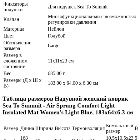
Фиксаторы
Для подушек Sea To Summit
подушки
Многофункциональный с возможностью
Клапан
регулировки давления
Материал
Нейлон
Цвет
Голубой
Обозначение
Large
размера
Размер в
сложенном
11x11x23 см
состоянии
Вес
685.00 г
Размеры (Д х Ш х
183.00 x 64.00 x 6.30 см
В)
Таблица размеров
Надувной женский коврик
Sea To Summit - Air Sprung Comfort Light
Insulated Mat Women's Light Blue, 183x64x6.3 см
Компактный
Размер
Длина
Ширина
Высота
Термоизоляция
Ве
размер
168
10.5x10.5x23
58