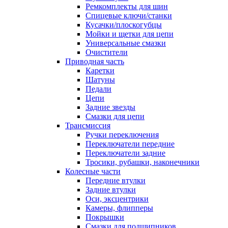
Ремкомплекты для шин
Спицевые ключи/станки
Кусачки/плоскогубцы
Мойки и щетки для цепи
Универсальные смазки
Очистители
Приводная часть
Каретки
Шатуны
Педали
Цепи
Задние звезды
Смазки для цепи
Трансмиссия
Ручки переключения
Переключатели передние
Переключатели задние
Тросики, рубашки, наконечники
Колесные части
Передние втулки
Задние втулки
Оси, эксцентрики
Камеры, флипперы
Покрышки
Смазки для подшипников