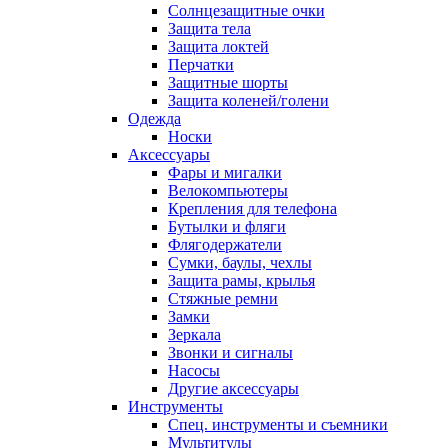
Солнцезащитные очки
Защита тела
Защита локтей
Перчатки
Защитные шорты
Защита коленей/голени
Одежда
Носки
Аксессуары
Фары и мигалки
Велокомпьютеры
Крепления для телефона
Бутылки и фляги
Флягодержатели
Сумки, баулы, чехлы
Защита рамы, крылья
Стяжные ремни
Замки
Зеркала
Звонки и сигналы
Насосы
Другие аксессуары
Инструменты
Спец. инструменты и съемники
Мультитулы