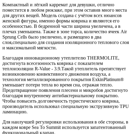
Компактный и лёгкий карремат для девушки, отлично
поместится в любом рюкзаке, при этом оставив много места
для других вещей. Модель создана с учётом всех нюансов
женской фигуры, именно формы коврика и являются его
особенностью. В бедренной части ширина увеличена, а в
плечах уменьшена. Также в зоне торса, количество ячеек Air
Sprung Cells было увеличено, и размещено в два
слоя,специально для создания изоляционного теплового слоя
и максимальной мягкости.
Благодаря инновационному утеплителю THERMOLITE,
достигнута всесезонность коврика с показателем
теплоизоляции R-Value - 3.9.Такой утеплитель препятствует
возникновению конвективного движения воздуха, а
технология металлизированного покрытия ExkinPlatinum®
уменьшает потери тепла во время сна, отражая тепло.
Предотвращение появления плесени и микробов достигнуто
благодаря внутреннему антибактериальному покрытию.
Чтобы повысить долговечность туристического коврика,
производитель использовал специальную экструзивную TPU
ламинацию.
Для наилучшей регулировки использования в обе стороны, в
каждом ковре Sea To Summit используется запатентованный
функциональный клапан.