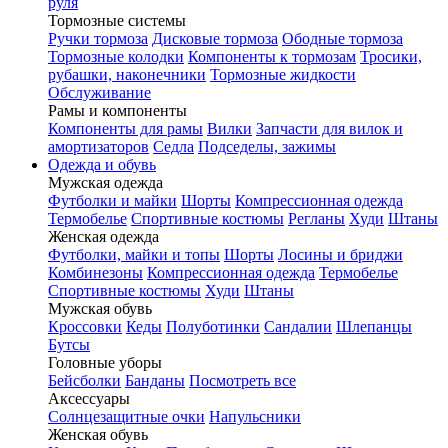
руля
Тормозные системы
Ручки тормоза
Дисковые тормоза
Ободные тормоза
Тормозные колодки
Компоненты к тормозам
Тросики,
рубашки, наконечники
Тормозные жидкости
Обслуживание
Рамы и компоненты
Компоненты для рамы
Вилки
Запчасти для вилок и
амортизаторов
Седла
Подседелы, зажимы
Одежда и обувь
Мужская одежда
Футболки и майки
Шорты
Компрессионная одежда
Термобелье
Спортивные костюмы
Регланы
Худи
Штаны
Женская одежда
Футболки, майки и топы
Шорты
Лосины и бриджи
Комбинезоны
Компрессионная одежда
Термобелье
Спортивные костюмы
Худи
Штаны
Мужская обувь
Кроссовки
Кеды
Полуботинки
Сандалии
Шлепанцы
Бутсы
Головные уборы
Бейсболки
Банданы
Посмотреть все
Аксессуары
Солнцезащитные очки
Напульсники
Женская обувь