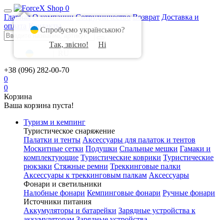
0
Главная
О компании
Сотрудничество
Возврат
Доставка и
оплата
Контакты
Спробуємо українською?
Так, звісно!
Ні
UA
|
RU
+38 (096) 282-00-70
0
0
Корзина
Ваша корзина пуста!
Туризм и кемпинг
Туристическое снаряжение
Палатки и тенты
Аксессуары для палаток и тентов
Москитные сетки
Подушки
Спальные мешки
Гамаки и
комплектующие
Туристические коврики
Туристические
рюкзаки
Стяжные ремни
Треккинговые палки
Аксессуары к треккинговым палкам
Аксессуары
Фонари и светильники
Налобные фонари
Кемпинговые фонари
Ручные фонари
Источники питания
Аккумуляторы и батарейки
Зарядные устройства к
аккумуляторам
Зарядные устройства