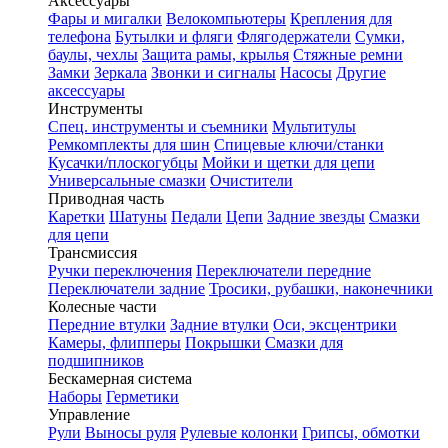
Аксессуары
Фары и мигалки
Велокомпьютеры
Крепления для
телефона
Бутылки и фляги
Флягодержатели
Сумки,
баулы, чехлы
Защита рамы, крылья
Стяжные ремни
Замки
Зеркала
Звонки и сигналы
Насосы
Другие
аксессуары
Инструменты
Спец. инструменты и съемники
Мультитулы
Ремкомплекты для шин
Спицевые ключи/станки
Кусачки/плоскогубцы
Мойки и щетки для цепи
Универсальные смазки
Очистители
Приводная часть
Каретки
Шатуны
Педали
Цепи
Задние звезды
Смазки
для цепи
Трансмиссия
Ручки переключения
Переключатели передние
Переключатели задние
Тросики, рубашки, наконечники
Колесные части
Передние втулки
Задние втулки
Оси, эксцентрики
Камеры, флипперы
Покрышки
Смазки для
подшипников
Бескамерная система
Наборы
Герметики
Управление
Рули
Выносы руля
Рулевые колонки
Грипсы, обмотки