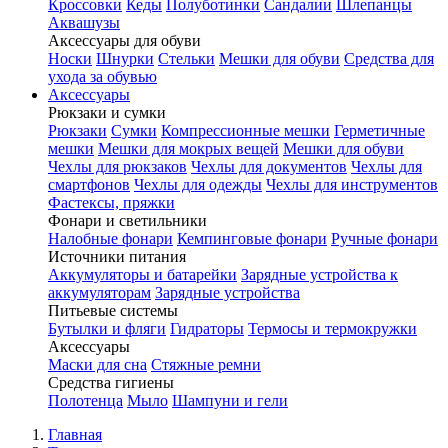
Кроссовки
Кеды
Полуботинки
Сандалии
Шлепанцы
Аквашузы
Аксессуары для обуви
Носки
Шнурки
Стельки
Мешки для обуви
Средства для
ухода за обувью
Аксессуары
Рюкзаки и сумки
Рюкзаки
Сумки
Компрессионные мешки
Герметичные
мешки
Мешки для мокрых вещей
Мешки для обуви
Чехлы для рюкзаков
Чехлы для документов
Чехлы для
смартфонов
Чехлы для одежды
Чехлы для инструментов
Фастексы, пряжки
Фонари и светильники
Налобные фонари
Кемпинговые фонари
Ручные фонари
Источники питания
Аккумуляторы и батарейки
Зарядные устройства к
аккумуляторам
Зарядные устройства
Питьевые системы
Бутылки и фляги
Гидраторы
Термосы и термокружки
Аксессуары
Маски для сна
Стяжные ремни
Средства гигиены
Полотенца
Мыло
Шампуни и гели
Главная