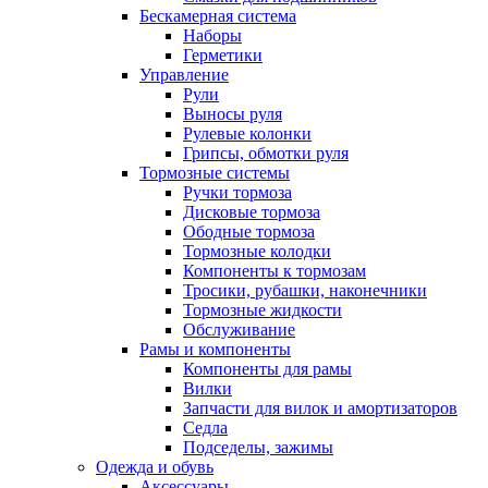
Бескамерная система
Наборы
Герметики
Управление
Рули
Выносы руля
Рулевые колонки
Грипсы, обмотки руля
Тормозные системы
Ручки тормоза
Дисковые тормоза
Ободные тормоза
Тормозные колодки
Компоненты к тормозам
Тросики, рубашки, наконечники
Тормозные жидкости
Обслуживание
Рамы и компоненты
Компоненты для рамы
Вилки
Запчасти для вилок и амортизаторов
Седла
Подседелы, зажимы
Одежда и обувь
Аксессуары