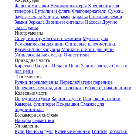
Аксессуары
Фары и мигалки
Велокомпьютеры
Крепления для
телефона
Бутылки и фляги
Флягодержатели
Сумки,
баулы, чехлы
Защита рамы, крылья
Стяжные ремни
Замки
Зеркала
Звонки и сигналы
Насосы
Другие
аксессуары
Инструменты
Спец. инструменты и съемники
Мультитулы
Ремкомплекты для шин
Спицевые ключи/станки
Кусачки/плоскогубцы
Мойки и щетки для цепи
Универсальные смазки
Очистители
Приводная часть
Каретки
Шатуны
Педали
Цепи
Задние звезды
Смазки
для цепи
Трансмиссия
Ручки переключения
Переключатели передние
Переключатели задние
Тросики, рубашки, наконечники
Колесные части
Передние втулки
Задние втулки
Оси, эксцентрики
Камеры, флипперы
Покрышки
Смазки для
подшипников
Бескамерная система
Наборы
Герметики
Управление
Рули
Выносы руля
Рулевые колонки
Грипсы, обмотки