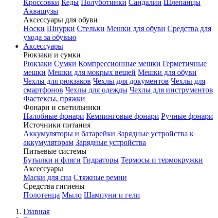
Кроссовки
Кеды
Полуботинки
Сандалии
Шлепанцы
Аквашузы
Аксессуары для обуви
Носки
Шнурки
Стельки
Мешки для обуви
Средства для
ухода за обувью
Аксессуары
Рюкзаки и сумки
Рюкзаки
Сумки
Компрессионные мешки
Герметичные
мешки
Мешки для мокрых вещей
Мешки для обуви
Чехлы для рюкзаков
Чехлы для документов
Чехлы для
смартфонов
Чехлы для одежды
Чехлы для инструментов
Фастексы, пряжки
Фонари и светильники
Налобные фонари
Кемпинговые фонари
Ручные фонари
Источники питания
Аккумуляторы и батарейки
Зарядные устройства к
аккумуляторам
Зарядные устройства
Питьевые системы
Бутылки и фляги
Гидраторы
Термосы и термокружки
Аксессуары
Маски для сна
Стяжные ремни
Средства гигиены
Полотенца
Мыло
Шампуни и гели
Главная