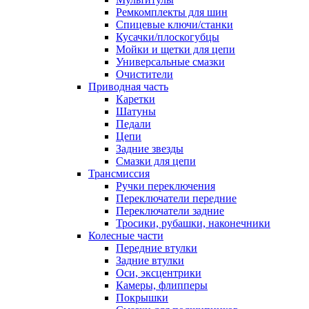
Ремкомплекты для шин
Спицевые ключи/станки
Кусачки/плоскогубцы
Мойки и щетки для цепи
Универсальные смазки
Очистители
Приводная часть
Каретки
Шатуны
Педали
Цепи
Задние звезды
Смазки для цепи
Трансмиссия
Ручки переключения
Переключатели передние
Переключатели задние
Тросики, рубашки, наконечники
Колесные части
Передние втулки
Задние втулки
Оси, эксцентрики
Камеры, флипперы
Покрышки