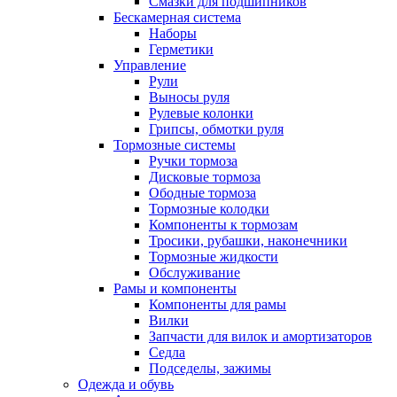
Смазки для подшипников
Бескамерная система
Наборы
Герметики
Управление
Рули
Выносы руля
Рулевые колонки
Грипсы, обмотки руля
Тормозные системы
Ручки тормоза
Дисковые тормоза
Ободные тормоза
Тормозные колодки
Компоненты к тормозам
Тросики, рубашки, наконечники
Тормозные жидкости
Обслуживание
Рамы и компоненты
Компоненты для рамы
Вилки
Запчасти для вилок и амортизаторов
Седла
Подседелы, зажимы
Одежда и обувь