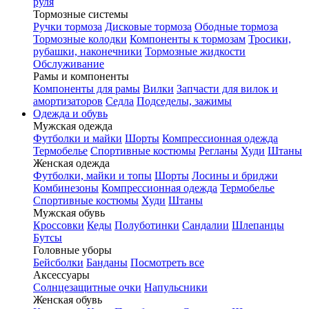
руля
Тормозные системы
Ручки тормоза
Дисковые тормоза
Ободные тормоза
Тормозные колодки
Компоненты к тормозам
Тросики,
рубашки, наконечники
Тормозные жидкости
Обслуживание
Рамы и компоненты
Компоненты для рамы
Вилки
Запчасти для вилок и
амортизаторов
Седла
Подседелы, зажимы
Одежда и обувь
Мужская одежда
Футболки и майки
Шорты
Компрессионная одежда
Термобелье
Спортивные костюмы
Регланы
Худи
Штаны
Женская одежда
Футболки, майки и топы
Шорты
Лосины и бриджи
Комбинезоны
Компрессионная одежда
Термобелье
Спортивные костюмы
Худи
Штаны
Мужская обувь
Кроссовки
Кеды
Полуботинки
Сандалии
Шлепанцы
Бутсы
Головные уборы
Бейсболки
Банданы
Посмотреть все
Аксессуары
Солнцезащитные очки
Напульсники
Женская обувь