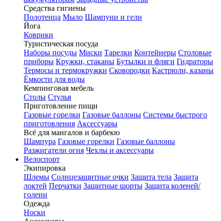
Средства гигиены
Полотенца
Мыло
Шампуни и гели
Йога
Коврики
Туристическая посуда
Наборы посуды
Миски
Тарелки
Контейнеры
Столовые
приборы
Кружки, стаканы
Бутылки и фляги
Гидраторы
Термосы и термокружки
Сковородки
Кастрюли, казаны
Ёмкости для воды
Кемпинговая мебель
Столы
Стулья
Приготовление пищи
Газовые горелки
Газовые баллоны
Системы быстрого
приготовления
Аксессуары
Всё для мангалов и барбекю
Шампура
Газовые горелки
Газовые баллоны
Разжигатели огня
Чехлы и аксессуары
Велоспорт
Экипировка
Шлемы
Солнцезащитные очки
Защита тела
Защита
локтей
Перчатки
Защитные шорты
Защита коленей/
голени
Одежда
Носки