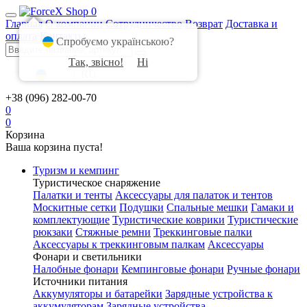
0
Главная
О компании
Сотрудничество
Возврат
Доставка и
оплата
Контакты
Спробуємо українською?
Так, звісно!
Ні
UA
|
RU
+38 (096) 282-00-70
0
0
Корзина
Ваша корзина пуста!
Туризм и кемпинг
Туристическое снаряжение
Палатки и тенты
Аксессуары для палаток и тентов
Москитные сетки
Подушки
Спальные мешки
Гамаки и
комплектующие
Туристические коврики
Туристические
рюкзаки
Стяжные ремни
Треккинговые палки
Аксессуары к треккинговым палкам
Аксессуары
Фонари и светильники
Налобные фонари
Кемпинговые фонари
Ручные фонари
Источники питания
Аккумуляторы и батарейки
Зарядные устройства к
аккумуляторам
Зарядные устройства