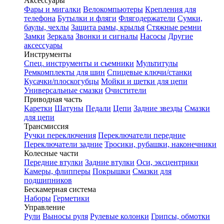
Аксессуары
Фары и мигалки
Велокомпьютеры
Крепления для
телефона
Бутылки и фляги
Флягодержатели
Сумки,
баулы, чехлы
Защита рамы, крылья
Стяжные ремни
Замки
Зеркала
Звонки и сигналы
Насосы
Другие
аксессуары
Инструменты
Спец. инструменты и съемники
Мультитулы
Ремкомплекты для шин
Спицевые ключи/станки
Кусачки/плоскогубцы
Мойки и щетки для цепи
Универсальные смазки
Очистители
Приводная часть
Каретки
Шатуны
Педали
Цепи
Задние звезды
Смазки
для цепи
Трансмиссия
Ручки переключения
Переключатели передние
Переключатели задние
Тросики, рубашки, наконечники
Колесные части
Передние втулки
Задние втулки
Оси, эксцентрики
Камеры, флипперы
Покрышки
Смазки для
подшипников
Бескамерная система
Наборы
Герметики
Управление
Рули
Выносы руля
Рулевые колонки
Грипсы, обмотки