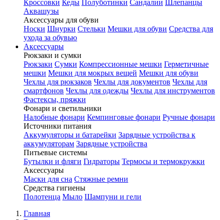
Кроссовки
Кеды
Полуботинки
Сандалии
Шлепанцы
Аквашузы
Аксессуары для обуви
Носки
Шнурки
Стельки
Мешки для обуви
Средства для
ухода за обувью
Аксессуары
Рюкзаки и сумки
Рюкзаки
Сумки
Компрессионные мешки
Герметичные
мешки
Мешки для мокрых вещей
Мешки для обуви
Чехлы для рюкзаков
Чехлы для документов
Чехлы для
смартфонов
Чехлы для одежды
Чехлы для инструментов
Фастексы, пряжки
Фонари и светильники
Налобные фонари
Кемпинговые фонари
Ручные фонари
Источники питания
Аккумуляторы и батарейки
Зарядные устройства к
аккумуляторам
Зарядные устройства
Питьевые системы
Бутылки и фляги
Гидраторы
Термосы и термокружки
Аксессуары
Маски для сна
Стяжные ремни
Средства гигиены
Полотенца
Мыло
Шампуни и гели
Главная