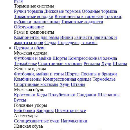
руля
Тормозные системы
Ручки тормоза
Дисковые тормоза
Ободные тормоза
Тормозные колодки
Компоненты к тормозам
Тросики,
рубашки, наконечники
Тормозные жидкости
Обслуживание
Рамы и компоненты
Компоненты для рамы
Вилки
Запчасти для вилок и
амортизаторов
Седла
Подседелы, зажимы
Одежда и обувь
Мужская одежда
Футболки и майки
Шорты
Компрессионная одежда
Термобелье
Спортивные костюмы
Регланы
Худи
Штаны
Женская одежда
Футболки, майки и топы
Шорты
Лосины и бриджи
Комбинезоны
Компрессионная одежда
Термобелье
Спортивные костюмы
Худи
Штаны
Мужская обувь
Кроссовки
Кеды
Полуботинки
Сандалии
Шлепанцы
Бутсы
Головные уборы
Бейсболки
Банданы
Посмотреть все
Аксессуары
Солнцезащитные очки
Напульсники
Женская обувь