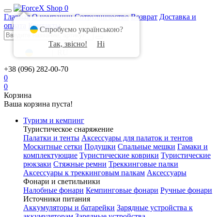
0
Главная
О компании
Сотрудничество
Возврат
Доставка и
оплата
Контакты
Спробуємо українською?
Так, звісно!
Ні
UA
|
RU
+38 (096) 282-00-70
0
0
Корзина
Ваша корзина пуста!
Туризм и кемпинг
Туристическое снаряжение
Палатки и тенты
Аксессуары для палаток и тентов
Москитные сетки
Подушки
Спальные мешки
Гамаки и
комплектующие
Туристические коврики
Туристические
рюкзаки
Стяжные ремни
Треккинговые палки
Аксессуары к треккинговым палкам
Аксессуары
Фонари и светильники
Налобные фонари
Кемпинговые фонари
Ручные фонари
Источники питания
Аккумуляторы и батарейки
Зарядные устройства к
аккумуляторам
Зарядные устройства