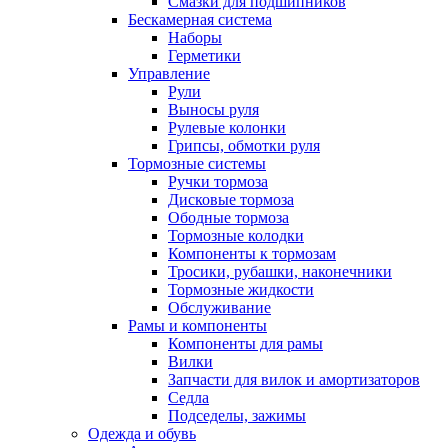
Смазки для подшипников
Бескамерная система
Наборы
Герметики
Управление
Рули
Выносы руля
Рулевые колонки
Грипсы, обмотки руля
Тормозные системы
Ручки тормоза
Дисковые тормоза
Ободные тормоза
Тормозные колодки
Компоненты к тормозам
Тросики, рубашки, наконечники
Тормозные жидкости
Обслуживание
Рамы и компоненты
Компоненты для рамы
Вилки
Запчасти для вилок и амортизаторов
Седла
Подседелы, зажимы
Одежда и обувь