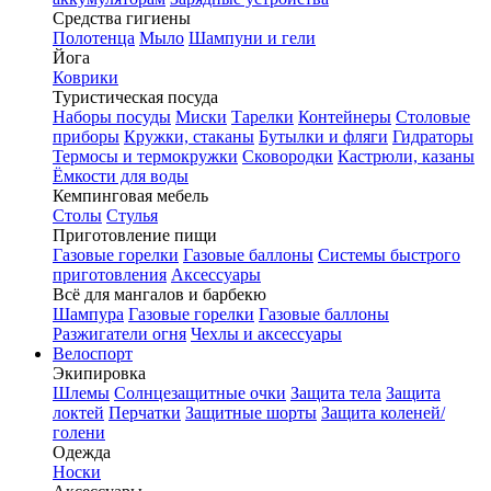
Средства гигиены
Полотенца
Мыло
Шампуни и гели
Йога
Коврики
Туристическая посуда
Наборы посуды
Миски
Тарелки
Контейнеры
Столовые
приборы
Кружки, стаканы
Бутылки и фляги
Гидраторы
Термосы и термокружки
Сковородки
Кастрюли, казаны
Ёмкости для воды
Кемпинговая мебель
Столы
Стулья
Приготовление пищи
Газовые горелки
Газовые баллоны
Системы быстрого
приготовления
Аксессуары
Всё для мангалов и барбекю
Шампура
Газовые горелки
Газовые баллоны
Разжигатели огня
Чехлы и аксессуары
Велоспорт
Экипировка
Шлемы
Солнцезащитные очки
Защита тела
Защита
локтей
Перчатки
Защитные шорты
Защита коленей/
голени
Одежда
Носки