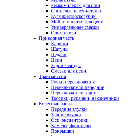
Ремкомплекты для шин
Спицевые ключи/станки
Кусачки/плоскогубцы
Мойки и щетки для цепи
Универсальные смазки
Очистители
Приводная часть
Каретки
Шатуны
Педали
Цепи
Задние звезды
Смазки для цепи
Трансмиссия
Ручки переключения
Переключатели передние
Переключатели задние
Тросики, рубашки, наконечники
Колесные части
Передние втулки
Задние втулки
Оси, эксцентрики
Камеры, флипперы
Покрышки