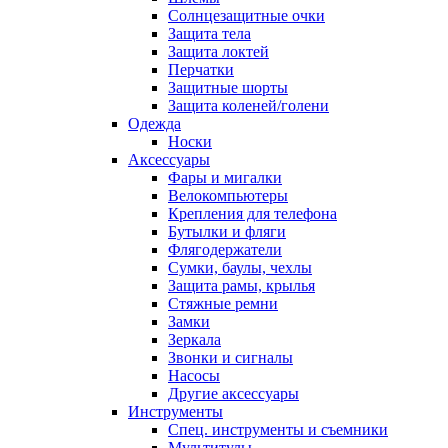
Солнцезащитные очки
Защита тела
Защита локтей
Перчатки
Защитные шорты
Защита коленей/голени
Одежда
Носки
Аксессуары
Фары и мигалки
Велокомпьютеры
Крепления для телефона
Бутылки и фляги
Флягодержатели
Сумки, баулы, чехлы
Защита рамы, крылья
Стяжные ремни
Замки
Зеркала
Звонки и сигналы
Насосы
Другие аксессуары
Инструменты
Спец. инструменты и съемники
Мультитулы