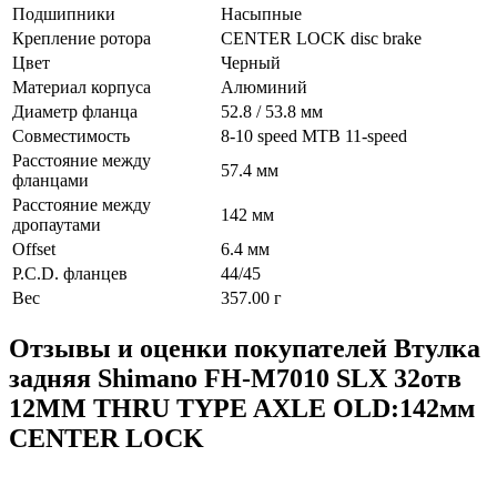
Подшипники
Насыпные
Крепление ротора
CENTER LOCK disc brake
Цвет
Черный
Материал корпуса
Алюминий
Диаметр фланца
52.8 / 53.8 мм
Совместимость
8-10 speed MTB 11-speed
Расстояние между
57.4 мм
фланцами
Расстояние между
142 мм
дропаутами
Offset
6.4 мм
P.C.D. фланцев
44/45
Вес
357.00 г
Отзывы и оценки покупателей
Втулка
задняя Shimano FH-M7010 SLX 32отв
12MM THRU TYPE AXLE OLD:142мм
CENTER LOCK