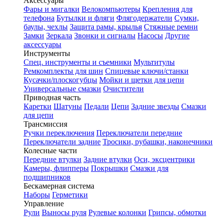
Аксессуары
Фары и мигалки
Велокомпьютеры
Крепления для
телефона
Бутылки и фляги
Флягодержатели
Сумки,
баулы, чехлы
Защита рамы, крылья
Стяжные ремни
Замки
Зеркала
Звонки и сигналы
Насосы
Другие
аксессуары
Инструменты
Спец. инструменты и съемники
Мультитулы
Ремкомплекты для шин
Спицевые ключи/станки
Кусачки/плоскогубцы
Мойки и щетки для цепи
Универсальные смазки
Очистители
Приводная часть
Каретки
Шатуны
Педали
Цепи
Задние звезды
Смазки
для цепи
Трансмиссия
Ручки переключения
Переключатели передние
Переключатели задние
Тросики, рубашки, наконечники
Колесные части
Передние втулки
Задние втулки
Оси, эксцентрики
Камеры, флипперы
Покрышки
Смазки для
подшипников
Бескамерная система
Наборы
Герметики
Управление
Рули
Выносы руля
Рулевые колонки
Грипсы, обмотки