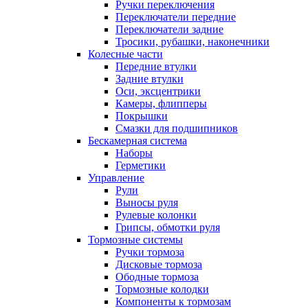
Ручки переключения
Переключатели передние
Переключатели задние
Тросики, рубашки, наконечники
Колесные части
Передние втулки
Задние втулки
Оси, эксцентрики
Камеры, флипперы
Покрышки
Смазки для подшипников
Бескамерная система
Наборы
Герметики
Управление
Рули
Выносы руля
Рулевые колонки
Грипсы, обмотки руля
Тормозные системы
Ручки тормоза
Дисковые тормоза
Ободные тормоза
Тормозные колодки
Компоненты к тормозам