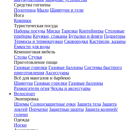
Средства гигиены
Полотенца
Мыло
Шампуни и гели
Йога
Коврики
Туристическая посуда
Наборы посуды
Миски
Тарелки
Контейнеры
Столовые
приборы
Кружки, стаканы
Бутылки и фляги
Гидраторы
Термосы и термокружки
Сковородки
Кастрюли, казаны
Ёмкости для воды
Кемпинговая мебель
Столы
Стулья
Приготовление пищи
Газовые горелки
Газовые баллоны
Системы быстрого
приготовления
Аксессуары
Всё для мангалов и барбекю
Шампура
Газовые горелки
Газовые баллоны
Разжигатели огня
Чехлы и аксессуары
Велоспорт
Экипировка
Шлемы
Солнцезащитные очки
Защита тела
Защита
локтей
Перчатки
Защитные шорты
Защита коленей/
голени
Одежда
Носки