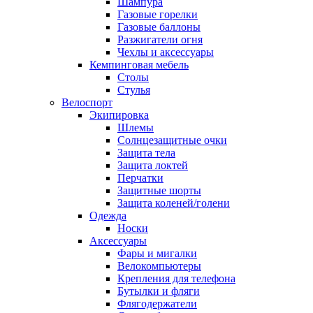
Шампура
Газовые горелки
Газовые баллоны
Разжигатели огня
Чехлы и аксессуары
Кемпинговая мебель
Столы
Стулья
Велоспорт
Экипировка
Шлемы
Солнцезащитные очки
Защита тела
Защита локтей
Перчатки
Защитные шорты
Защита коленей/голени
Одежда
Носки
Аксессуары
Фары и мигалки
Велокомпьютеры
Крепления для телефона
Бутылки и фляги
Флягодержатели