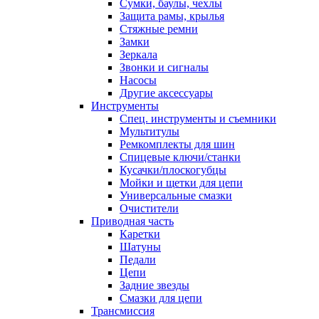
Сумки, баулы, чехлы
Защита рамы, крылья
Стяжные ремни
Замки
Зеркала
Звонки и сигналы
Насосы
Другие аксессуары
Инструменты
Спец. инструменты и съемники
Мультитулы
Ремкомплекты для шин
Спицевые ключи/станки
Кусачки/плоскогубцы
Мойки и щетки для цепи
Универсальные смазки
Очистители
Приводная часть
Каретки
Шатуны
Педали
Цепи
Задние звезды
Смазки для цепи
Трансмиссия