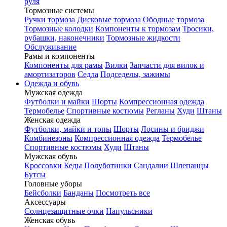
руля
Тормозные системы
Ручки тормоза
Дисковые тормоза
Ободные тормоза
Тормозные колодки
Компоненты к тормозам
Тросики,
рубашки, наконечники
Тормозные жидкости
Обслуживание
Рамы и компоненты
Компоненты для рамы
Вилки
Запчасти для вилок и
амортизаторов
Седла
Подседелы, зажимы
Одежда и обувь
Мужская одежда
Футболки и майки
Шорты
Компрессионная одежда
Термобелье
Спортивные костюмы
Регланы
Худи
Штаны
Женская одежда
Футболки, майки и топы
Шорты
Лосины и бриджи
Комбинезоны
Компрессионная одежда
Термобелье
Спортивные костюмы
Худи
Штаны
Мужская обувь
Кроссовки
Кеды
Полуботинки
Сандалии
Шлепанцы
Бутсы
Головные уборы
Бейсболки
Банданы
Посмотреть все
Аксессуары
Солнцезащитные очки
Напульсники
Женская обувь