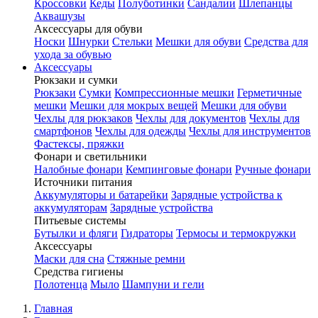
Кроссовки
Кеды
Полуботинки
Сандалии
Шлепанцы
Аквашузы
Аксессуары для обуви
Носки
Шнурки
Стельки
Мешки для обуви
Средства для
ухода за обувью
Аксессуары
Рюкзаки и сумки
Рюкзаки
Сумки
Компрессионные мешки
Герметичные
мешки
Мешки для мокрых вещей
Мешки для обуви
Чехлы для рюкзаков
Чехлы для документов
Чехлы для
смартфонов
Чехлы для одежды
Чехлы для инструментов
Фастексы, пряжки
Фонари и светильники
Налобные фонари
Кемпинговые фонари
Ручные фонари
Источники питания
Аккумуляторы и батарейки
Зарядные устройства к
аккумуляторам
Зарядные устройства
Питьевые системы
Бутылки и фляги
Гидраторы
Термосы и термокружки
Аксессуары
Маски для сна
Стяжные ремни
Средства гигиены
Полотенца
Мыло
Шампуни и гели
Главная