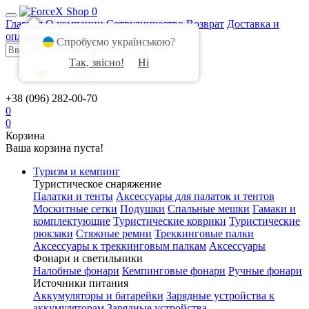
0
Главная
О компании
Сотрудничество
Возврат
Доставка и
оплата
Контакты
Спробуємо українською?
Так, звісно!
Ні
UA
|
RU
+38 (096) 282-00-70
0
0
Корзина
Ваша корзина пуста!
Туризм и кемпинг
Туристическое снаряжение
Палатки и тенты
Аксессуары для палаток и тентов
Москитные сетки
Подушки
Спальные мешки
Гамаки и
комплектующие
Туристические коврики
Туристические
рюкзаки
Стяжные ремни
Треккинговые палки
Аксессуары к треккинговым палкам
Аксессуары
Фонари и светильники
Налобные фонари
Кемпинговые фонари
Ручные фонари
Источники питания
Аккумуляторы и батарейки
Зарядные устройства к
аккумуляторам
Зарядные устройства