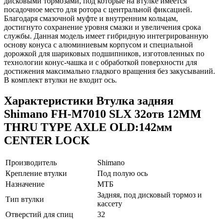
дисковыми тормозами, под которые на втулке имеется
посадочное место для ротора с центральной фиксацией.
Благодаря смазочной муфте и внутренним кольцам,
достигнуто сохранение уровня смазки и увеличения срока
службы. Данная модель имеет гибридную интегрированную
основу конуса с алюминиевым корпусом и специальной
дорожкой для шариковых подшипников, изготовленных по
технологии конус-чашка и с обработкой поверхности для
достижения максимально гладкого вращения без закусываний.
В комплект втулки не входит ось.
Характеристики
Втулка задняя
Shimano FH-M7010 SLX 32отв 12MM
THRU TYPE AXLE OLD:142мм
CENTER LOCK
Производитель
Shimano
Крепление втулки
Под полую ось
Назначение
МТБ
Задняя, под дисковый тормоз и
Тип втулки
кассету
Отверстий для спиц
32