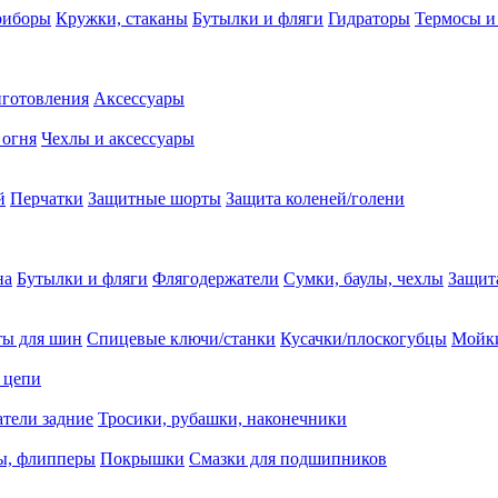
риборы
Кружки, стаканы
Бутылки и фляги
Гидраторы
Термосы и
иготовления
Аксессуары
 огня
Чехлы и аксессуары
й
Перчатки
Защитные шорты
Защита коленей/голени
на
Бутылки и фляги
Флягодержатели
Сумки, баулы, чехлы
Защит
ты для шин
Спицевые ключи/станки
Кусачки/плоскогубцы
Мойки
 цепи
тели задние
Тросики, рубашки, наконечники
ы, флипперы
Покрышки
Смазки для подшипников