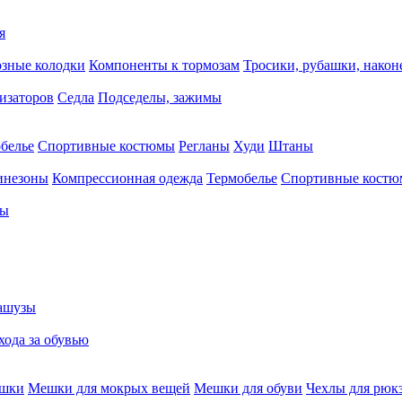
я
зные колодки
Компоненты к тормозам
Тросики, рубашки, нако
тизаторов
Седла
Подседелы, зажимы
белье
Спортивные костюмы
Регланы
Худи
Штаны
инезоны
Компрессионная одежда
Термобелье
Спортивные кост
сы
ашузы
хода за обувью
ешки
Мешки для мокрых вещей
Мешки для обуви
Чехлы для рюк