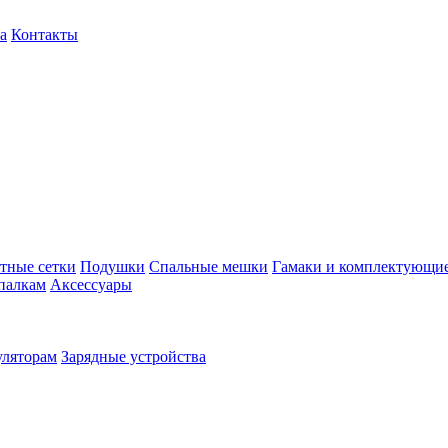
а
Контакты
тные сетки
Подушки
Спальные мешки
Гамаки и комплектующи
палкам
Аксессуары
уляторам
Зарядные устройства