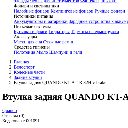
одежды
Чехлы для инструментов
Фастексы, пряжки
Фонари и светильники
Налобные фонари
Кемпинговые фонари
Ручные фонари
Источники питания
Аккумуляторы и батарейки
Зарядные устройства к аккум
Питьевые системы
Бутылки и фляги
Гидраторы
Термосы и термокружки
Аксессуары
Маски для сна
Стяжные ремни
Средства гигиены
Полотенца
Мыло
Шампуни и гели
Главная
Велоспорт
Колесные части
Задние втулки
Втулка задняя QUANDO KT-A11R 32H v-brake
Втулка задняя QUANDO KT-A
Quando
Отзывы (0)
Код товара: 001091