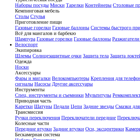
Наборы посуды
Миски
Тарелки
Контейнеры
Столовые п
Кемпинговая мебель
Столы
Стулья
Приготовление пищи
Газовые горелки
Газовые баллоны
Системы быстрого пр
Всё для мангалов и барбекю
Шампура
Газовые горелки
Газовые баллоны
Разжигатели
Велоспорт
Экипировка
Шлемы
Солнцезащитные очки
Защита тела
Защита локте
Одежда
Носки
Аксессуары
Фары и мигалки
Велокомпьютеры
Крепления для телефо
сигналы
Насосы
Другие аксессуары
Инструменты
Спец. инструменты и съемники
Мультитулы
Ремкомплек
Приводная часть
Каретки
Шатуны
Педали
Цепи
Задние звезды
Смазки для
Трансмиссия
Ручки переключения
Переключатели передние
Переключа
Колесные части
Передние втулки
Задние втулки
Оси, эксцентрики
Камер
Бескамерная система