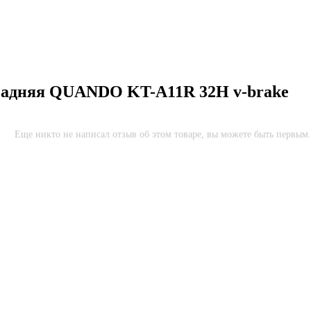
задняя QUANDO KT-A11R 32H v-brake
Еще никто не написал отзыв об этом товаре, вы можете быть первым.