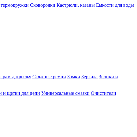
 термокружки
Сковородки
Кастрюли, казаны
Ёмкости для воды
а рамы, крылья
Стяжные ремни
Замки
Зеркала
Звонки и
 и щетки для цепи
Универсальные смазки
Очистители