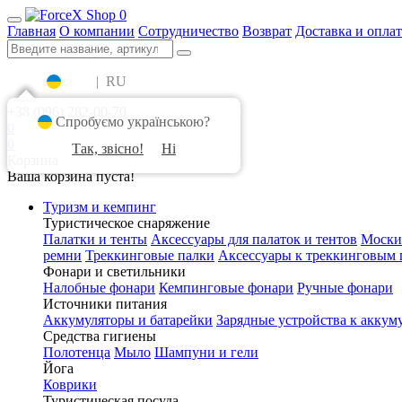
0
Главная
О компании
Сотрудничество
Возврат
Доставка и оплат
UA
|
RU
+38 (096) 282-00-70
Спробуємо українською?
0
0
Так, звісно!
Ні
Корзина
Ваша корзина пуста!
Туризм и кемпинг
Туристическое снаряжение
Палатки и тенты
Аксессуары для палаток и тентов
Моски
ремни
Треккинговые палки
Аксессуары к треккинговым 
Фонари и светильники
Налобные фонари
Кемпинговые фонари
Ручные фонари
Источники питания
Аккумуляторы и батарейки
Зарядные устройства к аккум
Средства гигиены
Полотенца
Мыло
Шампуни и гели
Йога
Коврики
Туристическая посуда