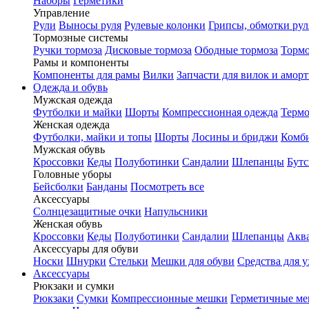
Наборы
Герметики
Управление
Рули
Выносы руля
Рулевые колонки
Грипсы, обмотки рул
Тормозные системы
Ручки тормоза
Дисковые тормоза
Ободные тормоза
Тормо
Рамы и компоненты
Компоненты для рамы
Вилки
Запчасти для вилок и амор
Одежда и обувь
Мужская одежда
Футболки и майки
Шорты
Компрессионная одежда
Термо
Женская одежда
Футболки, майки и топы
Шорты
Лосины и бриджи
Комб
Мужская обувь
Кроссовки
Кеды
Полуботинки
Сандалии
Шлепанцы
Бут
Головные уборы
Бейсболки
Банданы
Посмотреть все
Аксессуары
Солнцезащитные очки
Напульсники
Женская обувь
Кроссовки
Кеды
Полуботинки
Сандалии
Шлепанцы
Акв
Аксессуары для обуви
Носки
Шнурки
Стельки
Мешки для обуви
Средства для у
Аксессуары
Рюкзаки и сумки
Рюкзаки
Сумки
Компрессионные мешки
Герметичные м