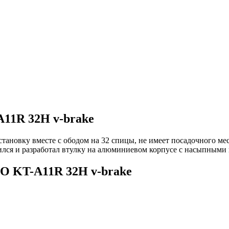
11R 32H v-brake
ановку вместе с ободом на 32 спицы, не имеет посадочного мест
тился и разработал втулку на алюминиевом корпусе с насыпны
O KT-A11R 32H v-brake