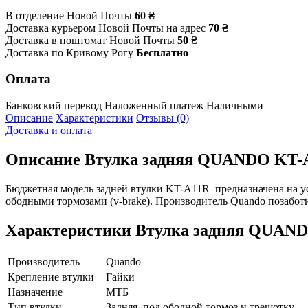
В отделение Новой Почты
60 ₴
Доставка курьером Новой Почты на адрес
70 ₴
Доставка в поштомат Новой Почты
50 ₴
Доставка по Кривому Рогу
Бесплатно
Оплата
Банковский перевод
Наложенный платеж
Наличными
Описание
Характеристики
Отзывы (0)
Доставка и оплата
Описание
Втулка задняя QUANDO KT-A
Бюджетная модель задней втулки KT-A11R предназначена на уст
ободными тормозами (v-brake). Производитель Quando позабо
Характеристики
Втулка задняя QUAND
Производитель
Quando
Крепление втулки
Гайки
Назначение
МТБ
Тип втулки
Задняя, под ободной тормоз и трещотку