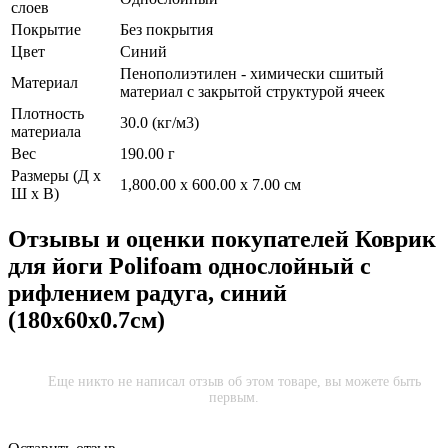
слоев
Покрытие
Без покрытия
Цвет
Синий
Пенополиэтилен - химически сшитый
Материал
материал с закрытой структурой ячеек
Плотность
30.0 (кг/м3)
материала
Вес
190.00 г
Размеры (Д х
1,800.00 x 600.00 x 7.00 см
Ш х В)
Отзывы и оценки покупателей
Коврик
для йоги Polifoam однослойный c
рифлением радуга, синий
(180х60х0.7см)
Еще никто не написал отзыв об этом товаре, вы можете быть
первым.