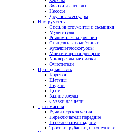
Зеркала
Звонки и сигналы
Насосы
Другие аксессуары
Инструменты
Спец. инструменты и съемники
Мультитулы
Ремкомплекты для шин
Спицевые ключи/станки
Кусачки/плоскогубцы
Мойки и щетки для цепи
Универсальные смазки
Очистители
Приводная часть
Каретки
Шатуны
Педали
Цепи
Задние звезды
Смазки для цепи
Трансмиссия
Ручки переключения
Переключатели передние
Переключатели задние
Тросики, рубашки, наконечники