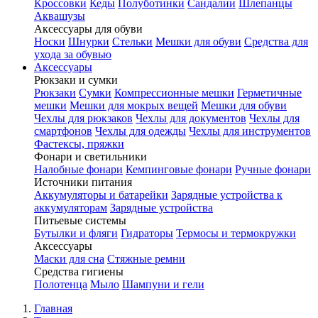
Кроссовки
Кеды
Полуботинки
Сандалии
Шлепанцы
Аквашузы
Аксессуары для обуви
Носки
Шнурки
Стельки
Мешки для обуви
Средства для
ухода за обувью
Аксессуары
Рюкзаки и сумки
Рюкзаки
Сумки
Компрессионные мешки
Герметичные
мешки
Мешки для мокрых вещей
Мешки для обуви
Чехлы для рюкзаков
Чехлы для документов
Чехлы для
смартфонов
Чехлы для одежды
Чехлы для инструментов
Фастексы, пряжки
Фонари и светильники
Налобные фонари
Кемпинговые фонари
Ручные фонари
Источники питания
Аккумуляторы и батарейки
Зарядные устройства к
аккумуляторам
Зарядные устройства
Питьевые системы
Бутылки и фляги
Гидраторы
Термосы и термокружки
Аксессуары
Маски для сна
Стяжные ремни
Средства гигиены
Полотенца
Мыло
Шампуни и гели
Главная