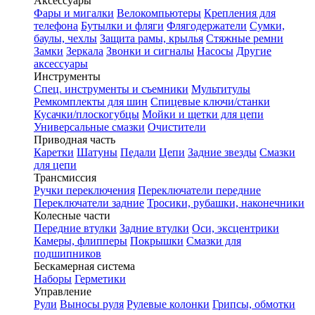
Аксессуары
Фары и мигалки
Велокомпьютеры
Крепления для
телефона
Бутылки и фляги
Флягодержатели
Сумки,
баулы, чехлы
Защита рамы, крылья
Стяжные ремни
Замки
Зеркала
Звонки и сигналы
Насосы
Другие
аксессуары
Инструменты
Спец. инструменты и съемники
Мультитулы
Ремкомплекты для шин
Спицевые ключи/станки
Кусачки/плоскогубцы
Мойки и щетки для цепи
Универсальные смазки
Очистители
Приводная часть
Каретки
Шатуны
Педали
Цепи
Задние звезды
Смазки
для цепи
Трансмиссия
Ручки переключения
Переключатели передние
Переключатели задние
Тросики, рубашки, наконечники
Колесные части
Передние втулки
Задние втулки
Оси, эксцентрики
Камеры, флипперы
Покрышки
Смазки для
подшипников
Бескамерная система
Наборы
Герметики
Управление
Рули
Выносы руля
Рулевые колонки
Грипсы, обмотки