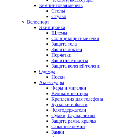
Кемпинговая мебель
Столы
Стулья
Велоспорт
Экипировка
Шлемы
Солнцезащитные очки
Защита тела
Защита локтей
Перчатки
Защитные шорты
Защита коленей/голени
Одежда
Носки
Аксессуары
Фары и мигалки
Велокомпьютеры
Крепления для телефона
Бутылки и фляги
Флягодержатели
Сумки, баулы, чехлы
Защита рамы, крылья
Стяжные ремни
Замки