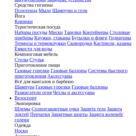
Средства гигиены
Полотенца
Мыло
Шампуни и гели
Йога
Коврики
Туристическая посуда
Наборы посуды
Миски
Тарелки
Контейнеры
Столовые
приборы
Кружки, стаканы
Бутылки и фляги
Гидраторы
Термосы и термокружки
Сковородки
Кастрюли, казаны
Ёмкости для воды
Кемпинговая мебель
Столы
Стулья
Приготовление пищи
Газовые горелки
Газовые баллоны
Системы быстрого
приготовления
Аксессуары
Всё для мангалов и барбекю
Шампура
Газовые горелки
Газовые баллоны
Разжигатели огня
Чехлы и аксессуары
Велоспорт
Экипировка
Шлемы
Солнцезащитные очки
Защита тела
Защита
локтей
Перчатки
Защитные шорты
Защита коленей/
голени
Одежда
Носки