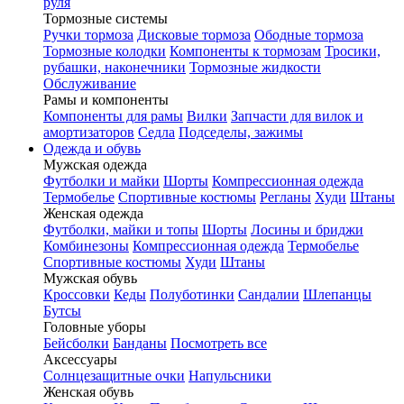
руля
Тормозные системы
Ручки тормоза
Дисковые тормоза
Ободные тормоза
Тормозные колодки
Компоненты к тормозам
Тросики,
рубашки, наконечники
Тормозные жидкости
Обслуживание
Рамы и компоненты
Компоненты для рамы
Вилки
Запчасти для вилок и
амортизаторов
Седла
Подседелы, зажимы
Одежда и обувь
Мужская одежда
Футболки и майки
Шорты
Компрессионная одежда
Термобелье
Спортивные костюмы
Регланы
Худи
Штаны
Женская одежда
Футболки, майки и топы
Шорты
Лосины и бриджи
Комбинезоны
Компрессионная одежда
Термобелье
Спортивные костюмы
Худи
Штаны
Мужская обувь
Кроссовки
Кеды
Полуботинки
Сандалии
Шлепанцы
Бутсы
Головные уборы
Бейсболки
Банданы
Посмотреть все
Аксессуары
Солнцезащитные очки
Напульсники
Женская обувь