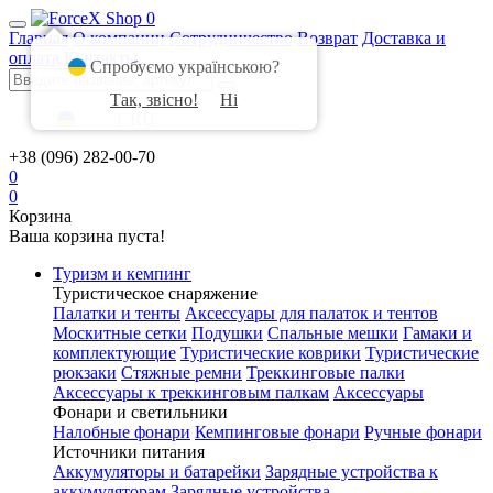
0
Главная
О компании
Сотрудничество
Возврат
Доставка и
оплата
Контакты
Спробуємо українською?
Так, звісно!
Ні
UA
|
RU
+38 (096) 282-00-70
0
0
Корзина
Ваша корзина пуста!
Туризм и кемпинг
Туристическое снаряжение
Палатки и тенты
Аксессуары для палаток и тентов
Москитные сетки
Подушки
Спальные мешки
Гамаки и
комплектующие
Туристические коврики
Туристические
рюкзаки
Стяжные ремни
Треккинговые палки
Аксессуары к треккинговым палкам
Аксессуары
Фонари и светильники
Налобные фонари
Кемпинговые фонари
Ручные фонари
Источники питания
Аккумуляторы и батарейки
Зарядные устройства к
аккумуляторам
Зарядные устройства