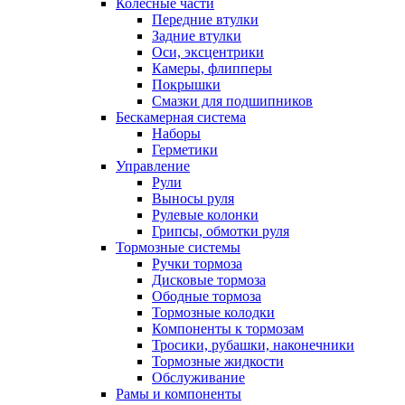
Колесные части
Передние втулки
Задние втулки
Оси, эксцентрики
Камеры, флипперы
Покрышки
Смазки для подшипников
Бескамерная система
Наборы
Герметики
Управление
Рули
Выносы руля
Рулевые колонки
Грипсы, обмотки руля
Тормозные системы
Ручки тормоза
Дисковые тормоза
Ободные тормоза
Тормозные колодки
Компоненты к тормозам
Тросики, рубашки, наконечники
Тормозные жидкости
Обслуживание
Рамы и компоненты