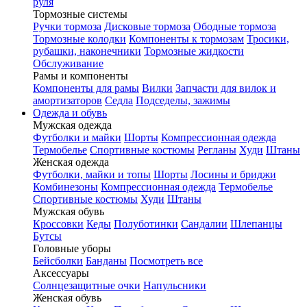
руля
Тормозные системы
Ручки тормоза
Дисковые тормоза
Ободные тормоза
Тормозные колодки
Компоненты к тормозам
Тросики,
рубашки, наконечники
Тормозные жидкости
Обслуживание
Рамы и компоненты
Компоненты для рамы
Вилки
Запчасти для вилок и
амортизаторов
Седла
Подседелы, зажимы
Одежда и обувь
Мужская одежда
Футболки и майки
Шорты
Компрессионная одежда
Термобелье
Спортивные костюмы
Регланы
Худи
Штаны
Женская одежда
Футболки, майки и топы
Шорты
Лосины и бриджи
Комбинезоны
Компрессионная одежда
Термобелье
Спортивные костюмы
Худи
Штаны
Мужская обувь
Кроссовки
Кеды
Полуботинки
Сандалии
Шлепанцы
Бутсы
Головные уборы
Бейсболки
Банданы
Посмотреть все
Аксессуары
Солнцезащитные очки
Напульсники
Женская обувь