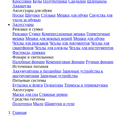
Кроссовки
Кеды
Полуботинки
Сандалии
Шлепанцы
Аквашузы
Аксессуары для обуви
Носки
Шнурки
Стельки
Мешки для обуви
Средства для
ухода за обувью
Аксессуары
Рюкзаки и сумки
Рюкзаки
Сумки
Компрессионные мешки
Герметичные
мешки
Мешки для мокрых вещей
Мешки для обуви
Чехлы для рюкзаков
Чехлы для документов
Чехлы для
смартфонов
Чехлы для одежды
Чехлы для инструментов
Фастексы, пряжки
Фонари и светильники
Налобные фонари
Кемпинговые фонари
Ручные фонари
Источники питания
Аккумуляторы и батарейки
Зарядные устройства к
аккумуляторам
Зарядные устройства
Питьевые системы
Бутылки и фляги
Гидраторы
Термосы и термокружки
Аксессуары
Маски для сна
Стяжные ремни
Средства гигиены
Полотенца
Мыло
Шампуни и гели
Главная