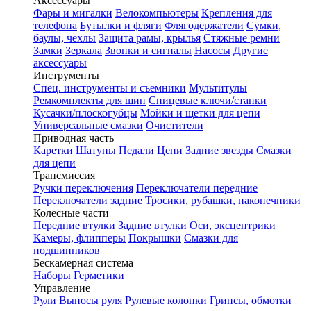
Аксессуары
Фары и мигалки
Велокомпьютеры
Крепления для
телефона
Бутылки и фляги
Флягодержатели
Сумки,
баулы, чехлы
Защита рамы, крылья
Стяжные ремни
Замки
Зеркала
Звонки и сигналы
Насосы
Другие
аксессуары
Инструменты
Спец. инструменты и съемники
Мультитулы
Ремкомплекты для шин
Спицевые ключи/станки
Кусачки/плоскогубцы
Мойки и щетки для цепи
Универсальные смазки
Очистители
Приводная часть
Каретки
Шатуны
Педали
Цепи
Задние звезды
Смазки
для цепи
Трансмиссия
Ручки переключения
Переключатели передние
Переключатели задние
Тросики, рубашки, наконечники
Колесные части
Передние втулки
Задние втулки
Оси, эксцентрики
Камеры, флипперы
Покрышки
Смазки для
подшипников
Бескамерная система
Наборы
Герметики
Управление
Рули
Выносы руля
Рулевые колонки
Грипсы, обмотки