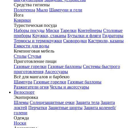
Средства гигиены
Полотенца
Мыло
Шампуни и гели
Йога
Коврики
Туристическая посуда
Наборы посуды
Миски
Тарелки
Контейнеры
Столовые
приборы
Кружки, стаканы
Бутылки и фляги
Гидраторы
Термосы и термокружки
Сковородки
Кастрюли, казаны
Ёмкости для воды
Кемпинговая мебель
Столы
Стулья
Приготовление пищи
Газовые горелки
Газовые баллоны
Системы быстрого
приготовления
Аксессуары
Всё для мангалов и барбекю
Шампура
Газовые горелки
Газовые баллоны
Разжигатели огня
Чехлы и аксессуары
Велоспорт
Экипировка
Шлемы
Солнцезащитные очки
Защита тела
Защита
локтей
Перчатки
Защитные шорты
Защита коленей/
голени
Одежда
Носки