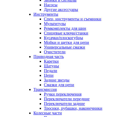
Звонки и сигналы
Насосы
Другие аксессуары
Инструменты
Спец. инструменты и съемники
Мультитулы
Ремкомплекты для шин
Спицевые ключи/станки
Кусачки/плоскогубцы
Мойки и щетки для цепи
Универсальные смазки
Очистители
Приводная часть
Каретки
Шатуны
Педали
Цепи
Задние звезды
Смазки для цепи
Трансмиссия
Ручки переключения
Переключатели передние
Переключатели задние
Тросики, рубашки, наконечники
Колесные части