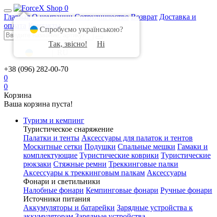
0
Главная
О компании
Сотрудничество
Возврат
Доставка и
оплата
Контакты
Спробуємо українською?
Так, звісно!
Ні
UA
|
RU
+38 (096) 282-00-70
0
0
Корзина
Ваша корзина пуста!
Туризм и кемпинг
Туристическое снаряжение
Палатки и тенты
Аксессуары для палаток и тентов
Москитные сетки
Подушки
Спальные мешки
Гамаки и
комплектующие
Туристические коврики
Туристические
рюкзаки
Стяжные ремни
Треккинговые палки
Аксессуары к треккинговым палкам
Аксессуары
Фонари и светильники
Налобные фонари
Кемпинговые фонари
Ручные фонари
Источники питания
Аккумуляторы и батарейки
Зарядные устройства к
аккумуляторам
Зарядные устройства