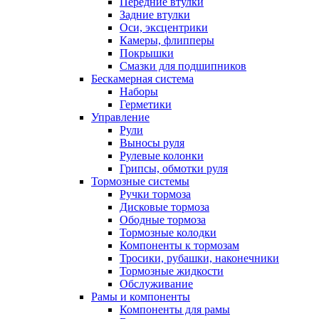
Передние втулки
Задние втулки
Оси, эксцентрики
Камеры, флипперы
Покрышки
Смазки для подшипников
Бескамерная система
Наборы
Герметики
Управление
Рули
Выносы руля
Рулевые колонки
Грипсы, обмотки руля
Тормозные системы
Ручки тормоза
Дисковые тормоза
Ободные тормоза
Тормозные колодки
Компоненты к тормозам
Тросики, рубашки, наконечники
Тормозные жидкости
Обслуживание
Рамы и компоненты
Компоненты для рамы