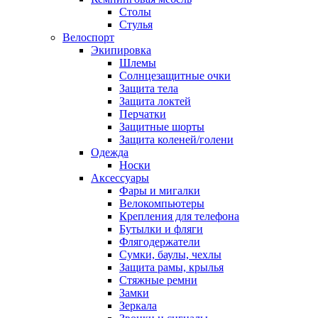
Столы
Стулья
Велоспорт
Экипировка
Шлемы
Солнцезащитные очки
Защита тела
Защита локтей
Перчатки
Защитные шорты
Защита коленей/голени
Одежда
Носки
Аксессуары
Фары и мигалки
Велокомпьютеры
Крепления для телефона
Бутылки и фляги
Флягодержатели
Сумки, баулы, чехлы
Защита рамы, крылья
Стяжные ремни
Замки
Зеркала