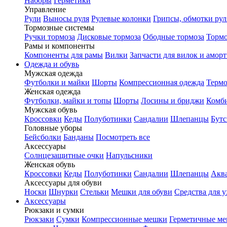
Наборы
Герметики
Управление
Рули
Выносы руля
Рулевые колонки
Грипсы, обмотки рул
Тормозные системы
Ручки тормоза
Дисковые тормоза
Ободные тормоза
Тормо
Рамы и компоненты
Компоненты для рамы
Вилки
Запчасти для вилок и амор
Одежда и обувь
Мужская одежда
Футболки и майки
Шорты
Компрессионная одежда
Термо
Женская одежда
Футболки, майки и топы
Шорты
Лосины и бриджи
Комб
Мужская обувь
Кроссовки
Кеды
Полуботинки
Сандалии
Шлепанцы
Бут
Головные уборы
Бейсболки
Банданы
Посмотреть все
Аксессуары
Солнцезащитные очки
Напульсники
Женская обувь
Кроссовки
Кеды
Полуботинки
Сандалии
Шлепанцы
Акв
Аксессуары для обуви
Носки
Шнурки
Стельки
Мешки для обуви
Средства для у
Аксессуары
Рюкзаки и сумки
Рюкзаки
Сумки
Компрессионные мешки
Герметичные м