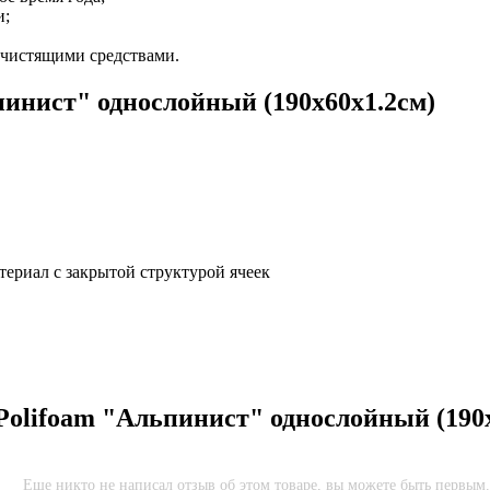
и;
 чистящими средствами.
пинист" однослойный (190х60х1.2см)
ериал с закрытой структурой ячеек
Polifoam "Альпинист" однослойный (190х
Еще никто не написал отзыв об этом товаре, вы можете быть первым.