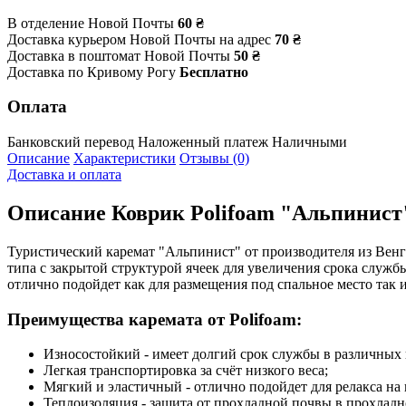
В отделение Новой Почты
60 ₴
Доставка курьером Новой Почты на адрес
70 ₴
Доставка в поштомат Новой Почты
50 ₴
Доставка по Кривому Рогу
Бесплатно
Оплата
Банковский перевод
Наложенный платеж
Наличными
Описание
Характеристики
Отзывы (0)
Доставка и оплата
Описание
Коврик Polifoam "Альпинист"
Туристический каремат "Альпинист" от производителя из Венгр
типа с закрытой структурой ячеек для увеличения срока службы
отлично подойдет как для размещения под спальное место так и
Преимущества каремата от Polifoam:
Износостойкий - имеет долгий срок службы в различных
Легкая транспортировка за счёт низкого веса;
Мягкий и эластичный - отлично подойдет для релакса на 
Теплоизоляция - защита от прохладной почвы в прохладно