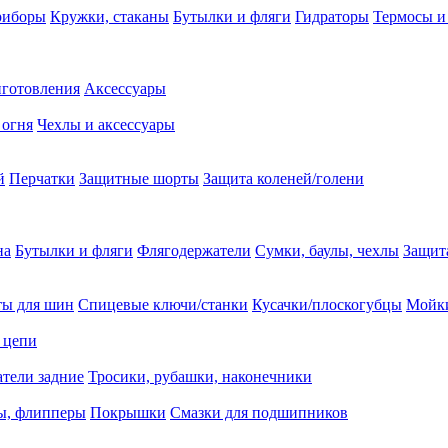
риборы
Кружки, стаканы
Бутылки и фляги
Гидраторы
Термосы и
иготовления
Аксессуары
 огня
Чехлы и аксессуары
й
Перчатки
Защитные шорты
Защита коленей/голени
на
Бутылки и фляги
Флягодержатели
Сумки, баулы, чехлы
Защит
ты для шин
Спицевые ключи/станки
Кусачки/плоскогубцы
Мойки
 цепи
тели задние
Тросики, рубашки, наконечники
ы, флипперы
Покрышки
Смазки для подшипников