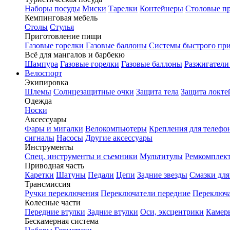
Наборы посуды
Миски
Тарелки
Контейнеры
Столовые п
Кемпинговая мебель
Столы
Стулья
Приготовление пищи
Газовые горелки
Газовые баллоны
Системы быстрого пр
Всё для мангалов и барбекю
Шампура
Газовые горелки
Газовые баллоны
Разжигатели
Велоспорт
Экипировка
Шлемы
Солнцезащитные очки
Защита тела
Защита локте
Одежда
Носки
Аксессуары
Фары и мигалки
Велокомпьютеры
Крепления для телефо
сигналы
Насосы
Другие аксессуары
Инструменты
Спец. инструменты и съемники
Мультитулы
Ремкомплек
Приводная часть
Каретки
Шатуны
Педали
Цепи
Задние звезды
Смазки для
Трансмиссия
Ручки переключения
Переключатели передние
Переключа
Колесные части
Передние втулки
Задние втулки
Оси, эксцентрики
Камер
Бескамерная система