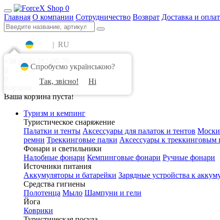
0
Главная
О компании
Сотрудничество
Возврат
Доставка и оплат
UA
|
RU
+38 (096) 282-00-70
Спробуємо українською?
0
0
Так, звісно!
Ні
Корзина
Ваша корзина пуста!
Туризм и кемпинг
Туристическое снаряжение
Палатки и тенты
Аксессуары для палаток и тентов
Моски
ремни
Треккинговые палки
Аксессуары к треккинговым 
Фонари и светильники
Налобные фонари
Кемпинговые фонари
Ручные фонари
Источники питания
Аккумуляторы и батарейки
Зарядные устройства к аккум
Средства гигиены
Полотенца
Мыло
Шампуни и гели
Йога
Коврики
Туристическая посуда