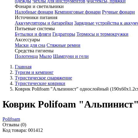
одежды
Чехлы для инструментов
Фастексы, пряжки
Фонари и светильники
Налобные фонари
Кемпинговые фонари
Ручные фонари
Источники питания
Аккумуляторы и батарейки
Зарядные устройства к аккум
Питьевые системы
Бутылки и фляги
Гидраторы
Термосы и термокружки
Аксессуары
Маски для сна
Стяжные ремни
Средства гигиены
Полотенца
Мыло
Шампуни и гели
Главная
Туризм и кемпинг
Туристическое снаряжение
Туристические коврики
Коврик Polifoam "Альпинист" однослойный (190х60х1.2с
Коврик Polifoam "Альпинист"
Polifoam
Отзывы (0)
Код товара: 001412