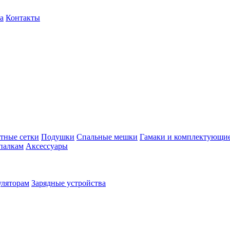
а
Контакты
тные сетки
Подушки
Спальные мешки
Гамаки и комплектующи
палкам
Аксессуары
уляторам
Зарядные устройства