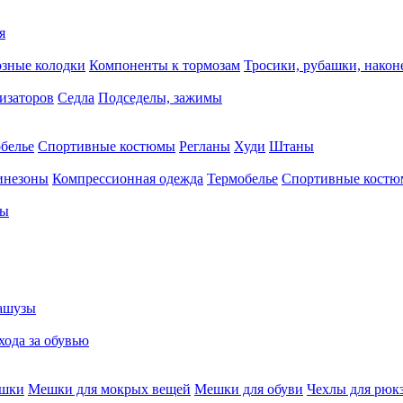
я
зные колодки
Компоненты к тормозам
Тросики, рубашки, нако
тизаторов
Седла
Подседелы, зажимы
белье
Спортивные костюмы
Регланы
Худи
Штаны
инезоны
Компрессионная одежда
Термобелье
Спортивные кост
сы
ашузы
хода за обувью
ешки
Мешки для мокрых вещей
Мешки для обуви
Чехлы для рюк