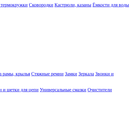
 термокружки
Сковородки
Кастрюли, казаны
Ёмкости для воды
а рамы, крылья
Стяжные ремни
Замки
Зеркала
Звонки и
 и щетки для цепи
Универсальные смазки
Очистители