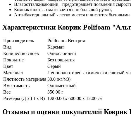
Влагоотталкивающий - предотвращает появления сырост
Компактность - сматывается в небольшой рулон;
Антибактериальный - легко моется и чистится бытовыми
Характеристики
Коврик Polifoam "Аль
Производитель
Polifoam - Венгрия
Вид
Каремат
Количество слоев
Однослойный
Покрытие
Без покрытия
Цвет
Серый
Материал
Пенополиэтилен - химически сшитый мат
Плотность материала
30.0 (кг/м3)
Вместимость
Одноместный
Вес
350.00 г
Размеры (Д х Ш х В)
1,900.00 x 600.00 x 12.00 см
Отзывы и оценки покупателей
Коврик 