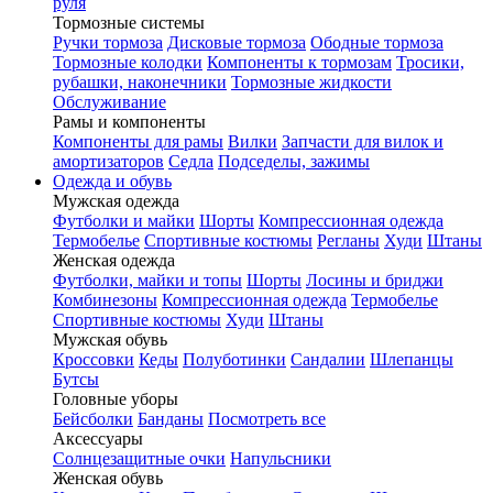
руля
Тормозные системы
Ручки тормоза
Дисковые тормоза
Ободные тормоза
Тормозные колодки
Компоненты к тормозам
Тросики,
рубашки, наконечники
Тормозные жидкости
Обслуживание
Рамы и компоненты
Компоненты для рамы
Вилки
Запчасти для вилок и
амортизаторов
Седла
Подседелы, зажимы
Одежда и обувь
Мужская одежда
Футболки и майки
Шорты
Компрессионная одежда
Термобелье
Спортивные костюмы
Регланы
Худи
Штаны
Женская одежда
Футболки, майки и топы
Шорты
Лосины и бриджи
Комбинезоны
Компрессионная одежда
Термобелье
Спортивные костюмы
Худи
Штаны
Мужская обувь
Кроссовки
Кеды
Полуботинки
Сандалии
Шлепанцы
Бутсы
Головные уборы
Бейсболки
Банданы
Посмотреть все
Аксессуары
Солнцезащитные очки
Напульсники
Женская обувь