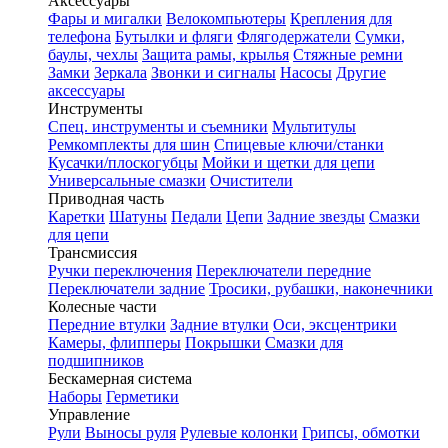
Аксессуары
Фары и мигалки
Велокомпьютеры
Крепления для
телефона
Бутылки и фляги
Флягодержатели
Сумки,
баулы, чехлы
Защита рамы, крылья
Стяжные ремни
Замки
Зеркала
Звонки и сигналы
Насосы
Другие
аксессуары
Инструменты
Спец. инструменты и съемники
Мультитулы
Ремкомплекты для шин
Спицевые ключи/станки
Кусачки/плоскогубцы
Мойки и щетки для цепи
Универсальные смазки
Очистители
Приводная часть
Каретки
Шатуны
Педали
Цепи
Задние звезды
Смазки
для цепи
Трансмиссия
Ручки переключения
Переключатели передние
Переключатели задние
Тросики, рубашки, наконечники
Колесные части
Передние втулки
Задние втулки
Оси, эксцентрики
Камеры, флипперы
Покрышки
Смазки для
подшипников
Бескамерная система
Наборы
Герметики
Управление
Рули
Выносы руля
Рулевые колонки
Грипсы, обмотки