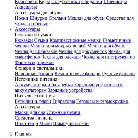
Кроссовки
Кеды
Полуботинки
Сандалии
Шлепанцы
Аквашузы
Аксессуары для обуви
Носки
Шнурки
Стельки
Мешки для обуви
Средства для
ухода за обувью
Аксессуары
Рюкзаки и сумки
Рюкзаки
Сумки
Компрессионные мешки
Герметичные
мешки
Мешки для мокрых вещей
Мешки для обуви
Чехлы для рюкзаков
Чехлы для документов
Чехлы для
смартфонов
Чехлы для одежды
Чехлы для инструментов
Фастексы, пряжки
Фонари и светильники
Налобные фонари
Кемпинговые фонари
Ручные фонари
Источники питания
Аккумуляторы и батарейки
Зарядные устройства к
аккумуляторам
Зарядные устройства
Питьевые системы
Бутылки и фляги
Гидраторы
Термосы и термокружки
Аксессуары
Маски для сна
Стяжные ремни
Средства гигиены
Полотенца
Мыло
Шампуни и гели
Главная