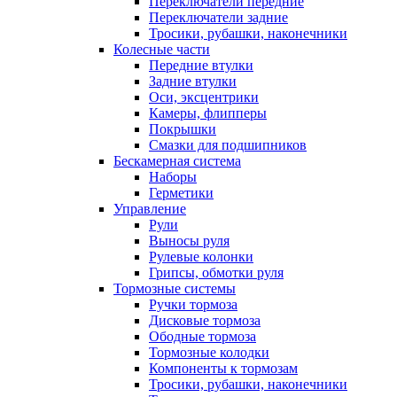
Переключатели передние
Переключатели задние
Тросики, рубашки, наконечники
Колесные части
Передние втулки
Задние втулки
Оси, эксцентрики
Камеры, флипперы
Покрышки
Смазки для подшипников
Бескамерная система
Наборы
Герметики
Управление
Рули
Выносы руля
Рулевые колонки
Грипсы, обмотки руля
Тормозные системы
Ручки тормоза
Дисковые тормоза
Ободные тормоза
Тормозные колодки
Компоненты к тормозам
Тросики, рубашки, наконечники