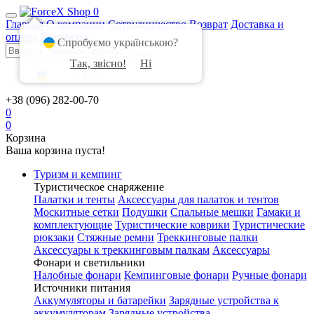
0
Главная
О компании
Сотрудничество
Возврат
Доставка и
оплата
Контакты
Спробуємо українською?
Так, звісно!
Ні
UA
|
RU
+38 (096) 282-00-70
0
0
Корзина
Ваша корзина пуста!
Туризм и кемпинг
Туристическое снаряжение
Палатки и тенты
Аксессуары для палаток и тентов
Москитные сетки
Подушки
Спальные мешки
Гамаки и
комплектующие
Туристические коврики
Туристические
рюкзаки
Стяжные ремни
Треккинговые палки
Аксессуары к треккинговым палкам
Аксессуары
Фонари и светильники
Налобные фонари
Кемпинговые фонари
Ручные фонари
Источники питания
Аккумуляторы и батарейки
Зарядные устройства к
аккумуляторам
Зарядные устройства