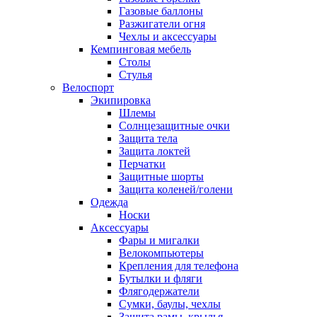
Газовые баллоны
Разжигатели огня
Чехлы и аксессуары
Кемпинговая мебель
Столы
Стулья
Велоспорт
Экипировка
Шлемы
Солнцезащитные очки
Защита тела
Защита локтей
Перчатки
Защитные шорты
Защита коленей/голени
Одежда
Носки
Аксессуары
Фары и мигалки
Велокомпьютеры
Крепления для телефона
Бутылки и фляги
Флягодержатели
Сумки, баулы, чехлы
Защита рамы, крылья