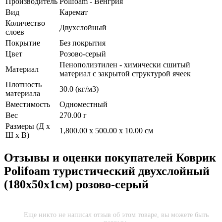
Производитель
Polifoam - Венгрия
Вид
Каремат
Количество
Двухслойный
слоев
Покрытие
Без покрытия
Цвет
Розово-серый
Пенополиэтилен - химически сшитый
Материал
материал с закрытой структурой ячеек
Плотность
30.0 (кг/м3)
материала
Вместимость
Одноместный
Вес
270.00 г
Размеры (Д х
1,800.00 x 500.00 x 10.00 см
Ш х В)
Отзывы и оценки покупателей
Коврик
Polifoam туристический двухслойный
(180x50x1см) розово-серый
Еще никто не написал отзыв об этом товаре, вы можете быть