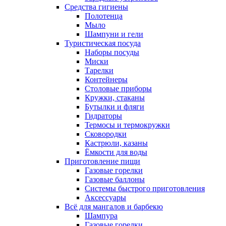
Средства гигиены
Полотенца
Мыло
Шампуни и гели
Туристическая посуда
Наборы посуды
Миски
Тарелки
Контейнеры
Столовые приборы
Кружки, стаканы
Бутылки и фляги
Гидраторы
Термосы и термокружки
Сковородки
Кастрюли, казаны
Ёмкости для воды
Приготовление пищи
Газовые горелки
Газовые баллоны
Системы быстрого приготовления
Аксессуары
Всё для мангалов и барбекю
Шампура
Газовые горелки