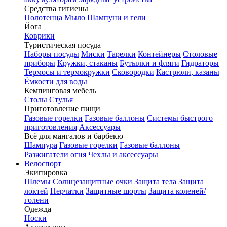
Средства гигиены
Полотенца
Мыло
Шампуни и гели
Йога
Коврики
Туристическая посуда
Наборы посуды
Миски
Тарелки
Контейнеры
Столовые
приборы
Кружки, стаканы
Бутылки и фляги
Гидраторы
Термосы и термокружки
Сковородки
Кастрюли, казаны
Ёмкости для воды
Кемпинговая мебель
Столы
Стулья
Приготовление пищи
Газовые горелки
Газовые баллоны
Системы быстрого
приготовления
Аксессуары
Всё для мангалов и барбекю
Шампура
Газовые горелки
Газовые баллоны
Разжигатели огня
Чехлы и аксессуары
Велоспорт
Экипировка
Шлемы
Солнцезащитные очки
Защита тела
Защита
локтей
Перчатки
Защитные шорты
Защита коленей/
голени
Одежда
Носки