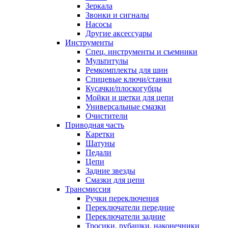
Зеркала
Звонки и сигналы
Насосы
Другие аксессуары
Инструменты
Спец. инструменты и съемники
Мультитулы
Ремкомплекты для шин
Спицевые ключи/станки
Кусачки/плоскогубцы
Мойки и щетки для цепи
Универсальные смазки
Очистители
Приводная часть
Каретки
Шатуны
Педали
Цепи
Задние звезды
Смазки для цепи
Трансмиссия
Ручки переключения
Переключатели передние
Переключатели задние
Тросики, рубашки, наконечники