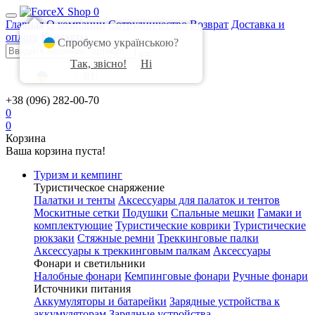
0
Главная
О компании
Сотрудничество
Возврат
Доставка и
оплата
Контакты
Спробуємо українською?
Так, звісно!
Ні
UA
|
RU
+38 (096) 282-00-70
0
0
Корзина
Ваша корзина пуста!
Туризм и кемпинг
Туристическое снаряжение
Палатки и тенты
Аксессуары для палаток и тентов
Москитные сетки
Подушки
Спальные мешки
Гамаки и
комплектующие
Туристические коврики
Туристические
рюкзаки
Стяжные ремни
Треккинговые палки
Аксессуары к треккинговым палкам
Аксессуары
Фонари и светильники
Налобные фонари
Кемпинговые фонари
Ручные фонари
Источники питания
Аккумуляторы и батарейки
Зарядные устройства к
аккумуляторам
Зарядные устройства