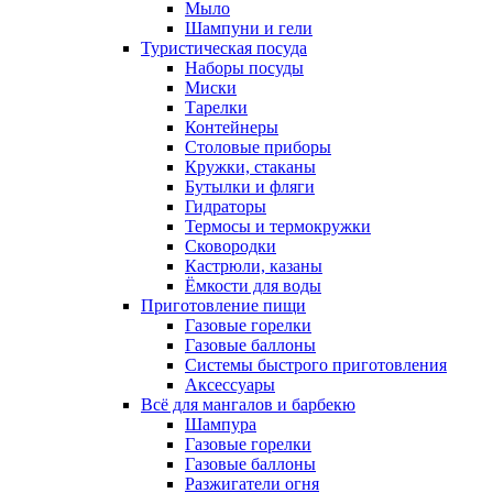
Мыло
Шампуни и гели
Туристическая посуда
Наборы посуды
Миски
Тарелки
Контейнеры
Столовые приборы
Кружки, стаканы
Бутылки и фляги
Гидраторы
Термосы и термокружки
Сковородки
Кастрюли, казаны
Ёмкости для воды
Приготовление пищи
Газовые горелки
Газовые баллоны
Системы быстрого приготовления
Аксессуары
Всё для мангалов и барбекю
Шампура
Газовые горелки
Газовые баллоны
Разжигатели огня