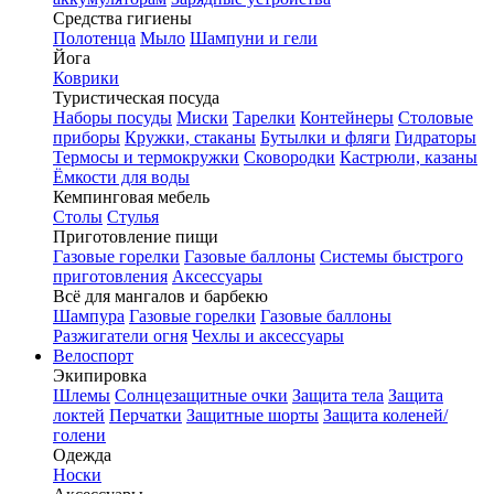
Средства гигиены
Полотенца
Мыло
Шампуни и гели
Йога
Коврики
Туристическая посуда
Наборы посуды
Миски
Тарелки
Контейнеры
Столовые
приборы
Кружки, стаканы
Бутылки и фляги
Гидраторы
Термосы и термокружки
Сковородки
Кастрюли, казаны
Ёмкости для воды
Кемпинговая мебель
Столы
Стулья
Приготовление пищи
Газовые горелки
Газовые баллоны
Системы быстрого
приготовления
Аксессуары
Всё для мангалов и барбекю
Шампура
Газовые горелки
Газовые баллоны
Разжигатели огня
Чехлы и аксессуары
Велоспорт
Экипировка
Шлемы
Солнцезащитные очки
Защита тела
Защита
локтей
Перчатки
Защитные шорты
Защита коленей/
голени
Одежда
Носки