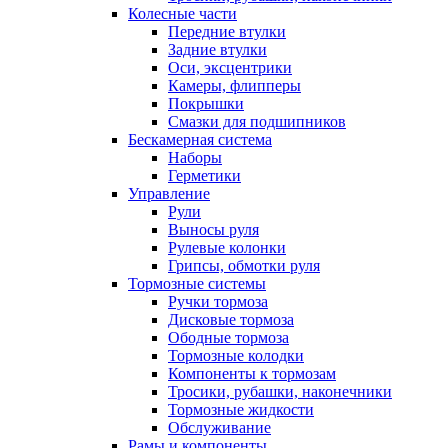
Колесные части
Передние втулки
Задние втулки
Оси, эксцентрики
Камеры, флипперы
Покрышки
Смазки для подшипников
Бескамерная система
Наборы
Герметики
Управление
Рули
Выносы руля
Рулевые колонки
Грипсы, обмотки руля
Тормозные системы
Ручки тормоза
Дисковые тормоза
Ободные тормоза
Тормозные колодки
Компоненты к тормозам
Тросики, рубашки, наконечники
Тормозные жидкости
Обслуживание
Рамы и компоненты