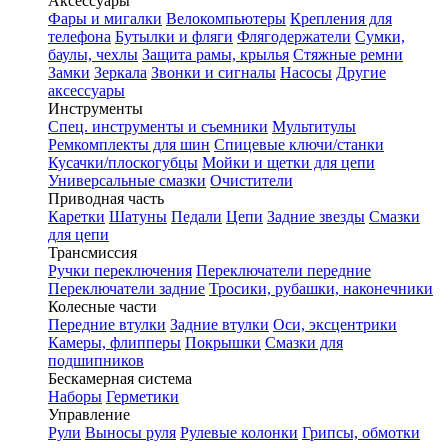
Аксессуары
Фары и мигалки
Велокомпьютеры
Крепления для
телефона
Бутылки и фляги
Флягодержатели
Сумки,
баулы, чехлы
Защита рамы, крылья
Стяжные ремни
Замки
Зеркала
Звонки и сигналы
Насосы
Другие
аксессуары
Инструменты
Спец. инструменты и съемники
Мультитулы
Ремкомплекты для шин
Спицевые ключи/станки
Кусачки/плоскогубцы
Мойки и щетки для цепи
Универсальные смазки
Очистители
Приводная часть
Каретки
Шатуны
Педали
Цепи
Задние звезды
Смазки
для цепи
Трансмиссия
Ручки переключения
Переключатели передние
Переключатели задние
Тросики, рубашки, наконечники
Колесные части
Передние втулки
Задние втулки
Оси, эксцентрики
Камеры, флипперы
Покрышки
Смазки для
подшипников
Бескамерная система
Наборы
Герметики
Управление
Рули
Выносы руля
Рулевые колонки
Грипсы, обмотки