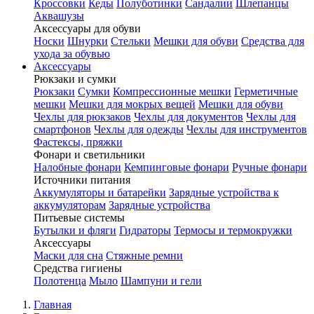
Кроссовки
Кеды
Полуботинки
Сандалии
Шлепанцы
Аквашузы
Аксессуары для обуви
Носки
Шнурки
Стельки
Мешки для обуви
Средства для
ухода за обувью
Аксессуары
Рюкзаки и сумки
Рюкзаки
Сумки
Компрессионные мешки
Герметичные
мешки
Мешки для мокрых вещей
Мешки для обуви
Чехлы для рюкзаков
Чехлы для документов
Чехлы для
смартфонов
Чехлы для одежды
Чехлы для инструментов
Фастексы, пряжки
Фонари и светильники
Налобные фонари
Кемпинговые фонари
Ручные фонари
Источники питания
Аккумуляторы и батарейки
Зарядные устройства к
аккумуляторам
Зарядные устройства
Питьевые системы
Бутылки и фляги
Гидраторы
Термосы и термокружки
Аксессуары
Маски для сна
Стяжные ремни
Средства гигиены
Полотенца
Мыло
Шампуни и гели
Главная