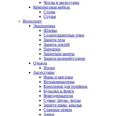
Чехлы и аксессуары
Кемпинговая мебель
Столы
Стулья
Велоспорт
Экипировка
Шлемы
Солнцезащитные очки
Защита тела
Защита локтей
Перчатки
Защитные шорты
Защита коленей/голени
Одежда
Носки
Аксессуары
Фары и мигалки
Велокомпьютеры
Крепления для телефона
Бутылки и фляги
Флягодержатели
Сумки, баулы, чехлы
Защита рамы, крылья
Стяжные ремни
Замки