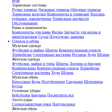
руля
Тормозные системы
Ручки тормоза
Дисковые тормоза
Ободные тормоза
Тормозные колодки
Компоненты к тормозам
Тросики,
рубашки, наконечники
Тормозные жидкости
Обслуживание
Рамы и компоненты
Компоненты для рамы
Вилки
Запчасти для вилок и
амортизаторов
Седла
Подседелы, зажимы
Одежда и обувь
Мужская одежда
Футболки и майки
Шорты
Компрессионная одежда
Термобелье
Спортивные костюмы
Регланы
Худи
Штаны
Женская одежда
Футболки, майки и топы
Шорты
Лосины и бриджи
Комбинезоны
Компрессионная одежда
Термобелье
Спортивные костюмы
Худи
Штаны
Мужская обувь
Кроссовки
Кеды
Полуботинки
Сандалии
Шлепанцы
Бутсы
Головные уборы
Бейсболки
Банданы
Посмотреть все
Аксессуары
Солнцезащитные очки
Напульсники
Женская обувь