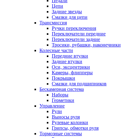
Педали
Цепи
Задние звезды
Смазки для цепи
Трансмиссия
Ручки переключения
Переключатели передние
Переключатели задние
Тросики, рубашки, наконечники
Колесные части
Передние втулки
Задние втулки
Оси, эксцентрики
Камеры, флипперы
Покрышки
Смазки для подшипников
Бескамерная система
Наборы
Герметики
Управление
Рули
Выносы руля
Рулевые колонки
Грипсы, обмотки руля
Тормозные системы