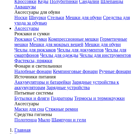
Кроссовки
Кеды
Полуботинки
Сандалии
Шлепанцы
Аквашузы
Аксессуары для обуви
Носки
Шнурки
Стельки
Мешки для обуви
Средства для
ухода за обувью
Аксессуары
Рюкзаки и сумки
Рюкзаки
Сумки
Компрессионные мешки
Герметичные
мешки
Мешки для мокрых вещей
Мешки для обуви
Чехлы для рюкзаков
Чехлы для документов
Чехлы для
смартфонов
Чехлы для одежды
Чехлы для инструментов
Фастексы, пряжки
Фонари и светильники
Налобные фонари
Кемпинговые фонари
Ручные фонари
Источники питания
Аккумуляторы и батарейки
Зарядные устройства к
аккумуляторам
Зарядные устройства
Питьевые системы
Бутылки и фляги
Гидраторы
Термосы и термокружки
Аксессуары
Маски для сна
Стяжные ремни
Средства гигиены
Полотенца
Мыло
Шампуни и гели
Главная