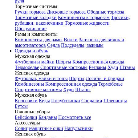
руля
Тормозные системы
Ручки тормоза
Дисковые тормоза
Ободные тормоза
Тормозные колодки
Компоненты к тормозам
Тросики,
рубашки, наконечники
Тормозные жидкости
Обслуживание
Рамы и компоненты
Компоненты для рамы
Вилки
Запчасти для вилок и
амортизаторов
Седла
Подседелы, зажимы
Одежда и обувь
Мужская одежда
Футболки и майки
Шорты
Компрессионная одежда
Термобелье
Спортивные костюмы
Регланы
Худи
Штаны
Женская одежда
Футболки, майки и топы
Шорты
Лосины и бриджи
Комбинезоны
Компрессионная одежда
Термобелье
Спортивные костюмы
Худи
Штаны
Мужская обувь
Кроссовки
Кеды
Полуботинки
Сандалии
Шлепанцы
Бутсы
Головные уборы
Бейсболки
Банданы
Посмотреть все
Аксессуары
Солнцезащитные очки
Напульсники
Женская обувь