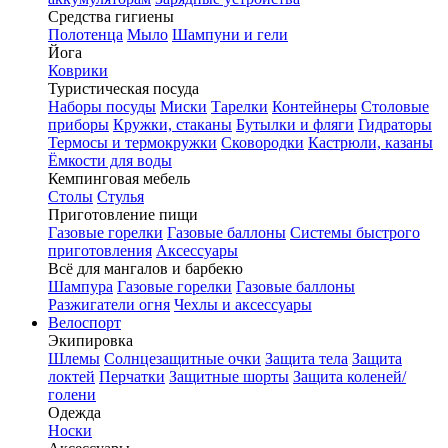
Средства гигиены
Полотенца
Мыло
Шампуни и гели
Йога
Коврики
Туристическая посуда
Наборы посуды
Миски
Тарелки
Контейнеры
Столовые
приборы
Кружки, стаканы
Бутылки и фляги
Гидраторы
Термосы и термокружки
Сковородки
Кастрюли, казаны
Ёмкости для воды
Кемпинговая мебель
Столы
Стулья
Приготовление пищи
Газовые горелки
Газовые баллоны
Системы быстрого
приготовления
Аксессуары
Всё для мангалов и барбекю
Шампура
Газовые горелки
Газовые баллоны
Разжигатели огня
Чехлы и аксессуары
Велоспорт
Экипировка
Шлемы
Солнцезащитные очки
Защита тела
Защита
локтей
Перчатки
Защитные шорты
Защита коленей/
голени
Одежда
Носки