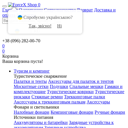
0
Главная
О компании
Сотрудничество
Возврат
Доставка и
оплата
Контакты
Спробуємо українською?
Так, звісно!
Ні
UA
|
RU
+38 (096) 282-00-70
0
0
Корзина
Ваша корзина пуста!
Туризм и кемпинг
Туристическое снаряжение
Палатки и тенты
Аксессуары для палаток и тентов
Москитные сетки
Подушки
Спальные мешки
Гамаки и
комплектующие
Туристические коврики
Туристические
рюкзаки
Стяжные ремни
Треккинговые палки
Аксессуары к треккинговым палкам
Аксессуары
Фонари и светильники
Налобные фонари
Кемпинговые фонари
Ручные фонари
Источники питания
Аккумуляторы и батарейки
Зарядные устройства к
аккумуляторам
Зарядные устройства