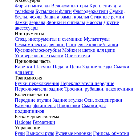
Аксессуары
Фары и мигалки
Велокомпьютеры
Крепления для
телефона
Бутылки и фляги
Флягодержатели
Сумки,
баулы, чехлы
Защита рамы, крылья
Стяжные ремни
Замки
Зеркала
Звонки и сигналы
Насосы
Другие
аксессуары
Инструменты
Спец. инструменты и съемники
Мультитулы
Ремкомплекты для шин
Спицевые ключи/станки
Кусачки/плоскогубцы
Мойки и щетки для цепи
Универсальные смазки
Очистители
Приводная часть
Каретки
Шатуны
Педали
Цепи
Задние звезды
Смазки
для цепи
Трансмиссия
Ручки переключения
Переключатели передние
Переключатели задние
Тросики, рубашки, наконечники
Колесные части
Передние втулки
Задние втулки
Оси, эксцентрики
Камеры, флипперы
Покрышки
Смазки для
подшипников
Бескамерная система
Наборы
Герметики
Управление
Рули
Выносы руля
Рулевые колонки
Грипсы, обмотки