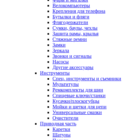
Велокомпьютеры
Крепления для телефона
Бутылки и фляги
Флягодержатели
Сумки, баулы, чехлы
Защита рамы, крылья
Стяжные ремни
Замки
Зеркала
Звонки и сигналы
Насосы
Другие аксессуары
Инструменты
Спец. инструменты и съемники
Мультитулы
Ремкомплекты для шин
Спицевые ключи/станки
Кусачки/плоскогубцы
Мойки и щетки для цепи
Универсальные смазки
Очистители
Приводная часть
Каретки
Шатуны