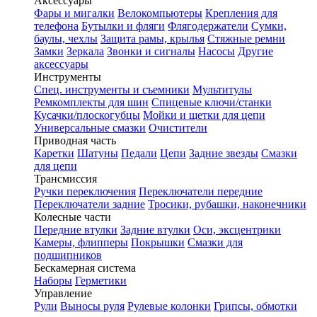
Аксессуары
Фары и мигалки
Велокомпьютеры
Крепления для
телефона
Бутылки и фляги
Флягодержатели
Сумки,
баулы, чехлы
Защита рамы, крылья
Стяжные ремни
Замки
Зеркала
Звонки и сигналы
Насосы
Другие
аксессуары
Инструменты
Спец. инструменты и съемники
Мультитулы
Ремкомплекты для шин
Спицевые ключи/станки
Кусачки/плоскогубцы
Мойки и щетки для цепи
Универсальные смазки
Очистители
Приводная часть
Каретки
Шатуны
Педали
Цепи
Задние звезды
Смазки
для цепи
Трансмиссия
Ручки переключения
Переключатели передние
Переключатели задние
Тросики, рубашки, наконечники
Колесные части
Передние втулки
Задние втулки
Оси, эксцентрики
Камеры, флипперы
Покрышки
Смазки для
подшипников
Бескамерная система
Наборы
Герметики
Управление
Рули
Выносы руля
Рулевые колонки
Грипсы, обмотки