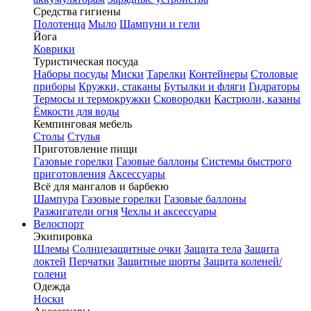
Средства гигиены
Полотенца
Мыло
Шампуни и гели
Йога
Коврики
Туристическая посуда
Наборы посуды
Миски
Тарелки
Контейнеры
Столовые
приборы
Кружки, стаканы
Бутылки и фляги
Гидраторы
Термосы и термокружки
Сковородки
Кастрюли, казаны
Ёмкости для воды
Кемпинговая мебель
Столы
Стулья
Приготовление пищи
Газовые горелки
Газовые баллоны
Системы быстрого
приготовления
Аксессуары
Всё для мангалов и барбекю
Шампура
Газовые горелки
Газовые баллоны
Разжигатели огня
Чехлы и аксессуары
Велоспорт
Экипировка
Шлемы
Солнцезащитные очки
Защита тела
Защита
локтей
Перчатки
Защитные шорты
Защита коленей/
голени
Одежда
Носки