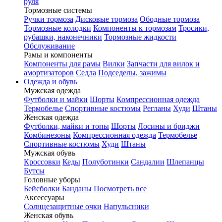
руля
Тормозные системы
Ручки тормоза
Дисковые тормоза
Ободные тормоза
Тормозные колодки
Компоненты к тормозам
Тросики,
рубашки, наконечники
Тормозные жидкости
Обслуживание
Рамы и компоненты
Компоненты для рамы
Вилки
Запчасти для вилок и
амортизаторов
Седла
Подседелы, зажимы
Одежда и обувь
Мужская одежда
Футболки и майки
Шорты
Компрессионная одежда
Термобелье
Спортивные костюмы
Регланы
Худи
Штаны
Женская одежда
Футболки, майки и топы
Шорты
Лосины и бриджи
Комбинезоны
Компрессионная одежда
Термобелье
Спортивные костюмы
Худи
Штаны
Мужская обувь
Кроссовки
Кеды
Полуботинки
Сандалии
Шлепанцы
Бутсы
Головные уборы
Бейсболки
Банданы
Посмотреть все
Аксессуары
Солнцезащитные очки
Напульсники
Женская обувь