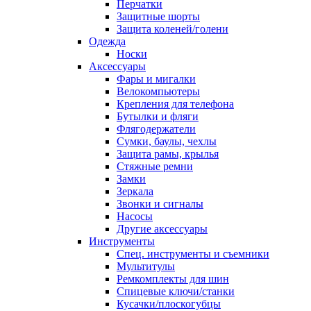
Перчатки
Защитные шорты
Защита коленей/голени
Одежда
Носки
Аксессуары
Фары и мигалки
Велокомпьютеры
Крепления для телефона
Бутылки и фляги
Флягодержатели
Сумки, баулы, чехлы
Защита рамы, крылья
Стяжные ремни
Замки
Зеркала
Звонки и сигналы
Насосы
Другие аксессуары
Инструменты
Спец. инструменты и съемники
Мультитулы
Ремкомплекты для шин
Спицевые ключи/станки
Кусачки/плоскогубцы