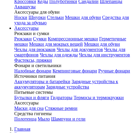
Кроссовки
Кеды
Полуботинки
Сандалии
Шлепанцы
Аквашузы
Аксессуары для обуви
Носки
Шнурки
Стельки
Мешки для обуви
Средства для
ухода за обувью
Аксессуары
Рюкзаки и сумки
Рюкзаки
Сумки
Компрессионные мешки
Герметичные
мешки
Мешки для мокрых вещей
Мешки для обуви
Чехлы для рюкзаков
Чехлы для документов
Чехлы для
смартфонов
Чехлы для одежды
Чехлы для инструментов
Фастексы, пряжки
Фонари и светильники
Налобные фонари
Кемпинговые фонари
Ручные фонари
Источники питания
Аккумуляторы и батарейки
Зарядные устройства к
аккумуляторам
Зарядные устройства
Питьевые системы
Бутылки и фляги
Гидраторы
Термосы и термокружки
Аксессуары
Маски для сна
Стяжные ремни
Средства гигиены
Полотенца
Мыло
Шампуни и гели
Главная