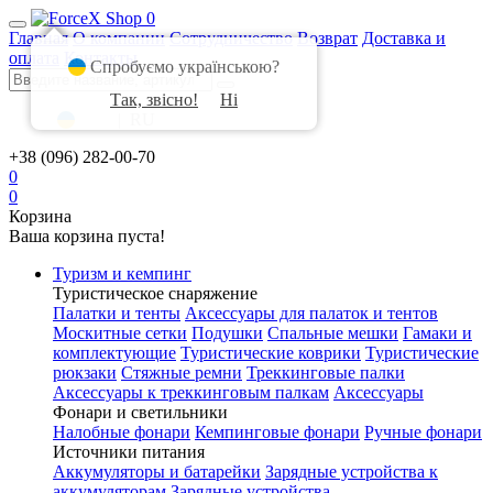
0
Главная
О компании
Сотрудничество
Возврат
Доставка и
оплата
Контакты
Спробуємо українською?
Так, звісно!
Ні
UA
|
RU
+38 (096) 282-00-70
0
0
Корзина
Ваша корзина пуста!
Туризм и кемпинг
Туристическое снаряжение
Палатки и тенты
Аксессуары для палаток и тентов
Москитные сетки
Подушки
Спальные мешки
Гамаки и
комплектующие
Туристические коврики
Туристические
рюкзаки
Стяжные ремни
Треккинговые палки
Аксессуары к треккинговым палкам
Аксессуары
Фонари и светильники
Налобные фонари
Кемпинговые фонари
Ручные фонари
Источники питания
Аккумуляторы и батарейки
Зарядные устройства к
аккумуляторам
Зарядные устройства