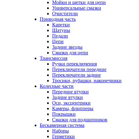
Мойки и щетки для цепи
Универсальные смазки
Очистители
Приводная часть
Каретки
Шатуны
Педали
Цепи
Задние звезды
Смазки для цепи
Трансмиссия
Ручки переключения
Переключатели передние
Переключатели задние
Тросики, рубашки, наконечники
Колесные части
Передние втулки
Задние втулки
Оси, эксцентрики
Камеры, флипперы
Покрышки
Смазки для подшипников
Бескамерная система
Наборы
Герметики