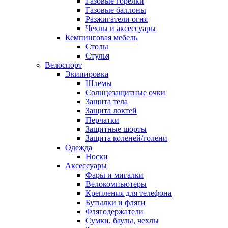
Газовые горелки
Газовые баллоны
Разжигатели огня
Чехлы и аксессуары
Кемпинговая мебель
Столы
Стулья
Велоспорт
Экипировка
Шлемы
Солнцезащитные очки
Защита тела
Защита локтей
Перчатки
Защитные шорты
Защита коленей/голени
Одежда
Носки
Аксессуары
Фары и мигалки
Велокомпьютеры
Крепления для телефона
Бутылки и фляги
Флягодержатели
Сумки, баулы, чехлы