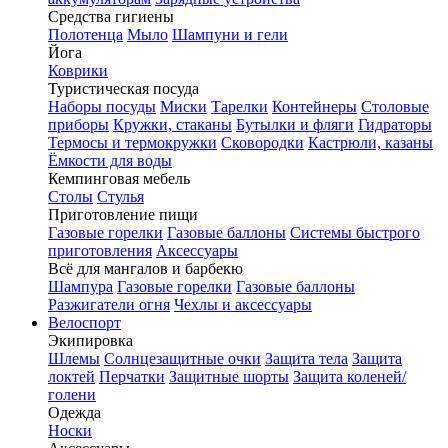
Средства гигиены
Полотенца
Мыло
Шампуни и гели
Йога
Коврики
Туристическая посуда
Наборы посуды
Миски
Тарелки
Контейнеры
Столовые
приборы
Кружки, стаканы
Бутылки и фляги
Гидраторы
Термосы и термокружки
Сковородки
Кастрюли, казаны
Ёмкости для воды
Кемпинговая мебель
Столы
Стулья
Приготовление пищи
Газовые горелки
Газовые баллоны
Системы быстрого
приготовления
Аксессуары
Всё для мангалов и барбекю
Шампура
Газовые горелки
Газовые баллоны
Разжигатели огня
Чехлы и аксессуары
Велоспорт
Экипировка
Шлемы
Солнцезащитные очки
Защита тела
Защита
локтей
Перчатки
Защитные шорты
Защита коленей/
голени
Одежда
Носки