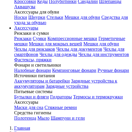
Кроссовки
Кеды
Полуботинки
Сандалии
Шлепанцы
Аквашузы
Аксессуары для обуви
Носки
Шнурки
Стельки
Мешки для обуви
Средства для
ухода за обувью
Аксессуары
Рюкзаки и сумки
Рюкзаки
Сумки
Компрессионные мешки
Герметичные
мешки
Мешки для мокрых вещей
Мешки для обуви
Чехлы для рюкзаков
Чехлы для документов
Чехлы для
смартфонов
Чехлы для одежды
Чехлы для инструментов
Фастексы, пряжки
Фонари и светильники
Налобные фонари
Кемпинговые фонари
Ручные фонари
Источники питания
Аккумуляторы и батарейки
Зарядные устройства к
аккумуляторам
Зарядные устройства
Питьевые системы
Бутылки и фляги
Гидраторы
Термосы и термокружки
Аксессуары
Маски для сна
Стяжные ремни
Средства гигиены
Полотенца
Мыло
Шампуни и гели
Главная