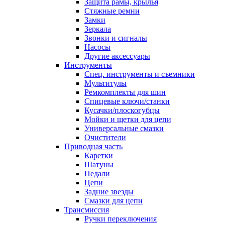
Защита рамы, крылья
Стяжные ремни
Замки
Зеркала
Звонки и сигналы
Насосы
Другие аксессуары
Инструменты
Спец. инструменты и съемники
Мультитулы
Ремкомплекты для шин
Спицевые ключи/станки
Кусачки/плоскогубцы
Мойки и щетки для цепи
Универсальные смазки
Очистители
Приводная часть
Каретки
Шатуны
Педали
Цепи
Задние звезды
Смазки для цепи
Трансмиссия
Ручки переключения