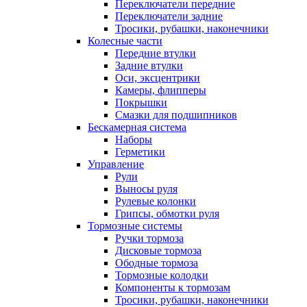
Переключатели передние
Переключатели задние
Тросики, рубашки, наконечники
Колесные части
Передние втулки
Задние втулки
Оси, эксцентрики
Камеры, флипперы
Покрышки
Смазки для подшипников
Бескамерная система
Наборы
Герметики
Управление
Рули
Выносы руля
Рулевые колонки
Грипсы, обмотки руля
Тормозные системы
Ручки тормоза
Дисковые тормоза
Ободные тормоза
Тормозные колодки
Компоненты к тормозам
Тросики, рубашки, наконечники