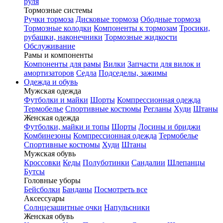
руля
Тормозные системы
Ручки тормоза
Дисковые тормоза
Ободные тормоза
Тормозные колодки
Компоненты к тормозам
Тросики,
рубашки, наконечники
Тормозные жидкости
Обслуживание
Рамы и компоненты
Компоненты для рамы
Вилки
Запчасти для вилок и
амортизаторов
Седла
Подседелы, зажимы
Одежда и обувь
Мужская одежда
Футболки и майки
Шорты
Компрессионная одежда
Термобелье
Спортивные костюмы
Регланы
Худи
Штаны
Женская одежда
Футболки, майки и топы
Шорты
Лосины и бриджи
Комбинезоны
Компрессионная одежда
Термобелье
Спортивные костюмы
Худи
Штаны
Мужская обувь
Кроссовки
Кеды
Полуботинки
Сандалии
Шлепанцы
Бутсы
Головные уборы
Бейсболки
Банданы
Посмотреть все
Аксессуары
Солнцезащитные очки
Напульсники
Женская обувь