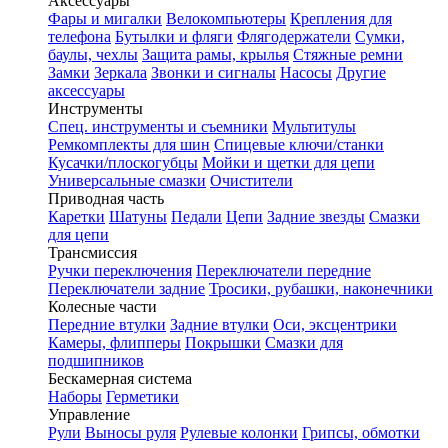
Аксессуары
Фары и мигалки
Велокомпьютеры
Крепления для
телефона
Бутылки и фляги
Флягодержатели
Сумки,
баулы, чехлы
Защита рамы, крылья
Стяжные ремни
Замки
Зеркала
Звонки и сигналы
Насосы
Другие
аксессуары
Инструменты
Спец. инструменты и съемники
Мультитулы
Ремкомплекты для шин
Спицевые ключи/станки
Кусачки/плоскогубцы
Мойки и щетки для цепи
Универсальные смазки
Очистители
Приводная часть
Каретки
Шатуны
Педали
Цепи
Задние звезды
Смазки
для цепи
Трансмиссия
Ручки переключения
Переключатели передние
Переключатели задние
Тросики, рубашки, наконечники
Колесные части
Передние втулки
Задние втулки
Оси, эксцентрики
Камеры, флипперы
Покрышки
Смазки для
подшипников
Бескамерная система
Наборы
Герметики
Управление
Рули
Выносы руля
Рулевые колонки
Грипсы, обмотки