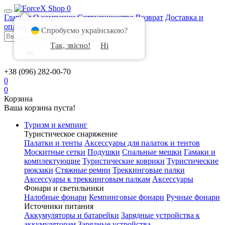
0
Главная
О компании
Сотрудничество
Возврат
Доставка и
оплата
Контакты
Спробуємо українською?
Так, звісно!
Ні
UA
|
RU
+38 (096) 282-00-70
0
0
Корзина
Ваша корзина пуста!
Туризм и кемпинг
Туристическое снаряжение
Палатки и тенты
Аксессуары для палаток и тентов
Москитные сетки
Подушки
Спальные мешки
Гамаки и
комплектующие
Туристические коврики
Туристические
рюкзаки
Стяжные ремни
Треккинговые палки
Аксессуары к треккинговым палкам
Аксессуары
Фонари и светильники
Налобные фонари
Кемпинговые фонари
Ручные фонари
Источники питания
Аккумуляторы и батарейки
Зарядные устройства к
аккумуляторам
Зарядные устройства