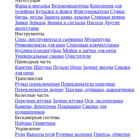
Аксессуары
Фары и мигалки
Велокомпьютеры
Крепления для
телефона
Бутылки и фляги
Флягодержатели
Сумки,
баулы, чехлы
Защита рамы, крылья
Стяжные ремни
Замки
Зеркала
Звонки и сигналы
Насосы
Другие
аксессуары
Инструменты
Спец. инструменты и съемники
Мультитулы
Ремкомплекты для шин
Спицевые ключи/станки
Кусачки/плоскогубцы
Мойки и щетки для цепи
Универсальные смазки
Очистители
Приводная часть
Каретки
Шатуны
Педали
Цепи
Задние звезды
Смазки
для цепи
Трансмиссия
Ручки переключения
Переключатели передние
Переключатели задние
Тросики, рубашки, наконечники
Колесные части
Передние втулки
Задние втулки
Оси, эксцентрики
Камеры, флипперы
Покрышки
Смазки для
подшипников
Бескамерная система
Наборы
Герметики
Управление
Рули
Выносы руля
Рулевые колонки
Грипсы, обмотки