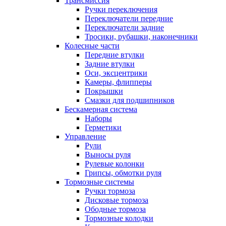
Трансмиссия
Ручки переключения
Переключатели передние
Переключатели задние
Тросики, рубашки, наконечники
Колесные части
Передние втулки
Задние втулки
Оси, эксцентрики
Камеры, флипперы
Покрышки
Смазки для подшипников
Бескамерная система
Наборы
Герметики
Управление
Рули
Выносы руля
Рулевые колонки
Грипсы, обмотки руля
Тормозные системы
Ручки тормоза
Дисковые тормоза
Ободные тормоза
Тормозные колодки