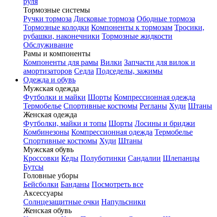
руля
Тормозные системы
Ручки тормоза
Дисковые тормоза
Ободные тормоза
Тормозные колодки
Компоненты к тормозам
Тросики,
рубашки, наконечники
Тормозные жидкости
Обслуживание
Рамы и компоненты
Компоненты для рамы
Вилки
Запчасти для вилок и
амортизаторов
Седла
Подседелы, зажимы
Одежда и обувь
Мужская одежда
Футболки и майки
Шорты
Компрессионная одежда
Термобелье
Спортивные костюмы
Регланы
Худи
Штаны
Женская одежда
Футболки, майки и топы
Шорты
Лосины и бриджи
Комбинезоны
Компрессионная одежда
Термобелье
Спортивные костюмы
Худи
Штаны
Мужская обувь
Кроссовки
Кеды
Полуботинки
Сандалии
Шлепанцы
Бутсы
Головные уборы
Бейсболки
Банданы
Посмотреть все
Аксессуары
Солнцезащитные очки
Напульсники
Женская обувь