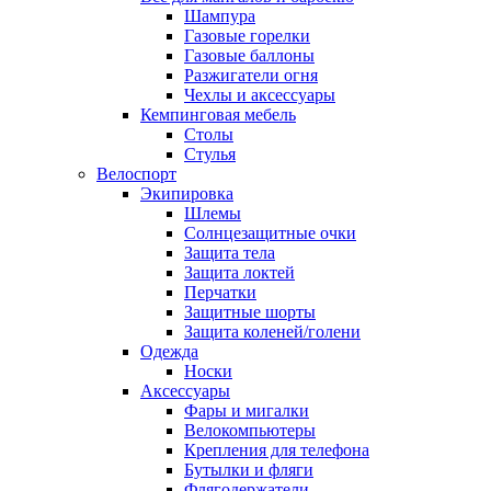
Шампура
Газовые горелки
Газовые баллоны
Разжигатели огня
Чехлы и аксессуары
Кемпинговая мебель
Столы
Стулья
Велоспорт
Экипировка
Шлемы
Солнцезащитные очки
Защита тела
Защита локтей
Перчатки
Защитные шорты
Защита коленей/голени
Одежда
Носки
Аксессуары
Фары и мигалки
Велокомпьютеры
Крепления для телефона
Бутылки и фляги
Флягодержатели