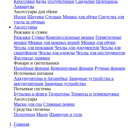
Кроссовки
Кеды
Полуботинки
Сандалии
Шлепанцы
Аквашузы
Аксессуары для обуви
Носки
Шнурки
Стельки
Мешки для обуви
Средства для
ухода за обувью
Аксессуары
Рюкзаки и сумки
Рюкзаки
Сумки
Компрессионные мешки
Герметичные
мешки
Мешки для мокрых вещей
Мешки для обуви
Чехлы для рюкзаков
Чехлы для документов
Чехлы для
смартфонов
Чехлы для одежды
Чехлы для инструментов
Фастексы, пряжки
Фонари и светильники
Налобные фонари
Кемпинговые фонари
Ручные фонари
Источники питания
Аккумуляторы и батарейки
Зарядные устройства к
аккумуляторам
Зарядные устройства
Питьевые системы
Бутылки и фляги
Гидраторы
Термосы и термокружки
Аксессуары
Маски для сна
Стяжные ремни
Средства гигиены
Полотенца
Мыло
Шампуни и гели
Главная