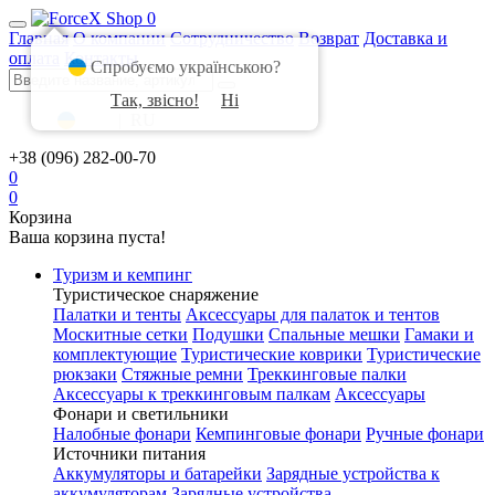
0
Главная
О компании
Сотрудничество
Возврат
Доставка и
оплата
Контакты
Спробуємо українською?
Так, звісно!
Ні
UA
|
RU
+38 (096) 282-00-70
0
0
Корзина
Ваша корзина пуста!
Туризм и кемпинг
Туристическое снаряжение
Палатки и тенты
Аксессуары для палаток и тентов
Москитные сетки
Подушки
Спальные мешки
Гамаки и
комплектующие
Туристические коврики
Туристические
рюкзаки
Стяжные ремни
Треккинговые палки
Аксессуары к треккинговым палкам
Аксессуары
Фонари и светильники
Налобные фонари
Кемпинговые фонари
Ручные фонари
Источники питания
Аккумуляторы и батарейки
Зарядные устройства к
аккумуляторам
Зарядные устройства