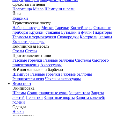
Средства гигиены
Полотенца
Мыло
Шампуни и гели
Йога
Коврики
Туристическая посуда
Наборы посуды
Миски
Тарелки
Контейнеры
Столовые
приборы
Кружки, стаканы
Бутылки и фляги
Гидраторы
Термосы и термокружки
Сковородки
Кастрюли, казаны
Ёмкости для воды
Кемпинговая мебель
Столы
Стулья
Приготовление пищи
Газовые горелки
Газовые баллоны
Системы быстрого
приготовления
Аксессуары
Всё для мангалов и барбекю
Шампура
Газовые горелки
Газовые баллоны
Разжигатели огня
Чехлы и аксессуары
Велоспорт
Экипировка
Шлемы
Солнцезащитные очки
Защита тела
Защита
локтей
Перчатки
Защитные шорты
Защита коленей/
голени
Одежда
Носки