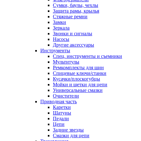
Сумки, баулы, чехлы
Защита рамы, крылья
Стяжные ремни
Замки
Зеркала
Звонки и сигналы
Насосы
Другие аксессуары
Инструменты
Спец. инструменты и съемники
Мультитулы
Ремкомплекты для шин
Спицевые ключи/станки
Кусачки/плоскогубцы
Мойки и щетки для цепи
Универсальные смазки
Очистители
Приводная часть
Каретки
Шатуны
Педали
Цепи
Задние звезды
Смазки для цепи