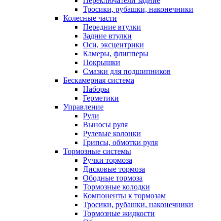
Переключатели задние
Тросики, рубашки, наконечники
Колесные части
Передние втулки
Задние втулки
Оси, эксцентрики
Камеры, флипперы
Покрышки
Смазки для подшипников
Бескамерная система
Наборы
Герметики
Управление
Рули
Выносы руля
Рулевые колонки
Грипсы, обмотки руля
Тормозные системы
Ручки тормоза
Дисковые тормоза
Ободные тормоза
Тормозные колодки
Компоненты к тормозам
Тросики, рубашки, наконечники
Тормозные жидкости