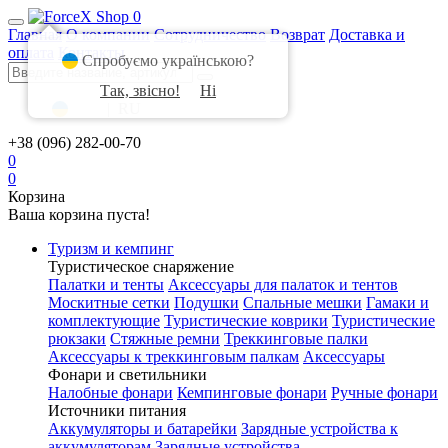
0
Главная
О компании
Сотрудничество
Возврат
Доставка и
оплата
Контакты
Спробуємо українською?
Так, звісно!
Ні
UA
|
RU
+38 (096) 282-00-70
0
0
Корзина
Ваша корзина пуста!
Туризм и кемпинг
Туристическое снаряжение
Палатки и тенты
Аксессуары для палаток и тентов
Москитные сетки
Подушки
Спальные мешки
Гамаки и
комплектующие
Туристические коврики
Туристические
рюкзаки
Стяжные ремни
Треккинговые палки
Аксессуары к треккинговым палкам
Аксессуары
Фонари и светильники
Налобные фонари
Кемпинговые фонари
Ручные фонари
Источники питания
Аккумуляторы и батарейки
Зарядные устройства к
аккумуляторам
Зарядные устройства