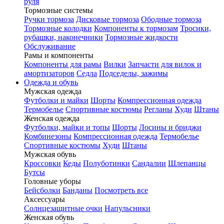
руля
Тормозные системы
Ручки тормоза
Дисковые тормоза
Ободные тормоза
Тормозные колодки
Компоненты к тормозам
Тросики,
рубашки, наконечники
Тормозные жидкости
Обслуживание
Рамы и компоненты
Компоненты для рамы
Вилки
Запчасти для вилок и
амортизаторов
Седла
Подседелы, зажимы
Одежда и обувь
Мужская одежда
Футболки и майки
Шорты
Компрессионная одежда
Термобелье
Спортивные костюмы
Регланы
Худи
Штаны
Женская одежда
Футболки, майки и топы
Шорты
Лосины и бриджи
Комбинезоны
Компрессионная одежда
Термобелье
Спортивные костюмы
Худи
Штаны
Мужская обувь
Кроссовки
Кеды
Полуботинки
Сандалии
Шлепанцы
Бутсы
Головные уборы
Бейсболки
Банданы
Посмотреть все
Аксессуары
Солнцезащитные очки
Напульсники
Женская обувь