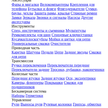
Аксессуары
Фары и мигалки
Велокомпьютеры
Крепления для
телефона
Бутылки и фляги
Флягодержатели
Сумки,
баулы, чехлы
Защита рамы, крылья
Стяжные ремни
Замки
Зеркала
Звонки и сигналы
Насосы
Другие
аксессуары
Инструменты
Спец. инструменты и съемники
Мультитулы
Ремкомплекты для шин
Спицевые ключи/станки
Кусачки/плоскогубцы
Мойки и щетки для цепи
Универсальные смазки
Очистители
Приводная часть
Каретки
Шатуны
Педали
Цепи
Задние звезды
Смазки
для цепи
Трансмиссия
Ручки переключения
Переключатели передние
Переключатели задние
Тросики, рубашки, наконечники
Колесные части
Передние втулки
Задние втулки
Оси, эксцентрики
Камеры, флипперы
Покрышки
Смазки для
подшипников
Бескамерная система
Наборы
Герметики
Управление
Рули
Выносы руля
Рулевые колонки
Грипсы, обмотки