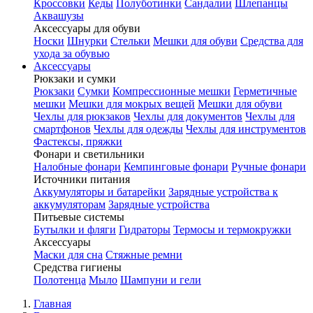
Кроссовки
Кеды
Полуботинки
Сандалии
Шлепанцы
Аквашузы
Аксессуары для обуви
Носки
Шнурки
Стельки
Мешки для обуви
Средства для
ухода за обувью
Аксессуары
Рюкзаки и сумки
Рюкзаки
Сумки
Компрессионные мешки
Герметичные
мешки
Мешки для мокрых вещей
Мешки для обуви
Чехлы для рюкзаков
Чехлы для документов
Чехлы для
смартфонов
Чехлы для одежды
Чехлы для инструментов
Фастексы, пряжки
Фонари и светильники
Налобные фонари
Кемпинговые фонари
Ручные фонари
Источники питания
Аккумуляторы и батарейки
Зарядные устройства к
аккумуляторам
Зарядные устройства
Питьевые системы
Бутылки и фляги
Гидраторы
Термосы и термокружки
Аксессуары
Маски для сна
Стяжные ремни
Средства гигиены
Полотенца
Мыло
Шампуни и гели
Главная