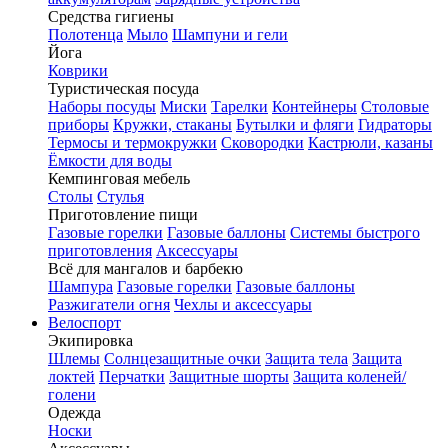
Средства гигиены
Полотенца
Мыло
Шампуни и гели
Йога
Коврики
Туристическая посуда
Наборы посуды
Миски
Тарелки
Контейнеры
Столовые
приборы
Кружки, стаканы
Бутылки и фляги
Гидраторы
Термосы и термокружки
Сковородки
Кастрюли, казаны
Ёмкости для воды
Кемпинговая мебель
Столы
Стулья
Приготовление пищи
Газовые горелки
Газовые баллоны
Системы быстрого
приготовления
Аксессуары
Всё для мангалов и барбекю
Шампура
Газовые горелки
Газовые баллоны
Разжигатели огня
Чехлы и аксессуары
Велоспорт
Экипировка
Шлемы
Солнцезащитные очки
Защита тела
Защита
локтей
Перчатки
Защитные шорты
Защита коленей/
голени
Одежда
Носки