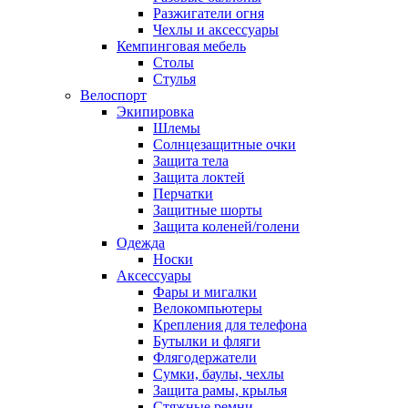
Разжигатели огня
Чехлы и аксессуары
Кемпинговая мебель
Столы
Стулья
Велоспорт
Экипировка
Шлемы
Солнцезащитные очки
Защита тела
Защита локтей
Перчатки
Защитные шорты
Защита коленей/голени
Одежда
Носки
Аксессуары
Фары и мигалки
Велокомпьютеры
Крепления для телефона
Бутылки и фляги
Флягодержатели
Сумки, баулы, чехлы
Защита рамы, крылья
Стяжные ремни