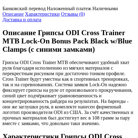
Банковский перевод
Наложенный платеж
Наличными
Описание
Характеристики
Отзывы (0)
Доставка и оплата
Описание
Грипсы ODI Cross Trainer
MTB Lock-On Bonus Pack Black w/Blue
Clamps (с синими замками)
Грипсы ODI Cross Trainer MTB обеспечивают удобный хват
руля благодаря исполнению из мягких материалов с
перекрестным рисунком при достаточно тонком профиле.
Cross Trainer будут уместны как в спортивных тренировках,
так и на соревнованиях. Система замков Lock-On надежно
фиксирует грипсы на руле от произвольного прокручивания,
синий цвет подчёркивает уравновешенность и
концентрированность райдера на результатах. На баренды -
они же заглушки руля, в комплекте нанесен фирменный
логотип производителя ODI из США. За счёт качественных и
прочных материалов был достигнут вес в 108 грамм за пару
вместе с замками, что довольно таки значимо.
Характеристики
Грипсы ODI Cross