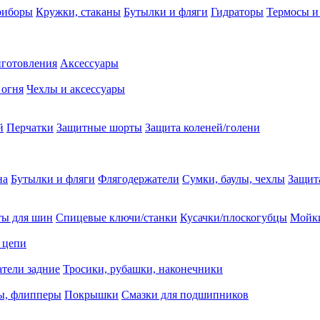
риборы
Кружки, стаканы
Бутылки и фляги
Гидраторы
Термосы и
иготовления
Аксессуары
 огня
Чехлы и аксессуары
й
Перчатки
Защитные шорты
Защита коленей/голени
на
Бутылки и фляги
Флягодержатели
Сумки, баулы, чехлы
Защит
ты для шин
Спицевые ключи/станки
Кусачки/плоскогубцы
Мойки
 цепи
тели задние
Тросики, рубашки, наконечники
ы, флипперы
Покрышки
Смазки для подшипников