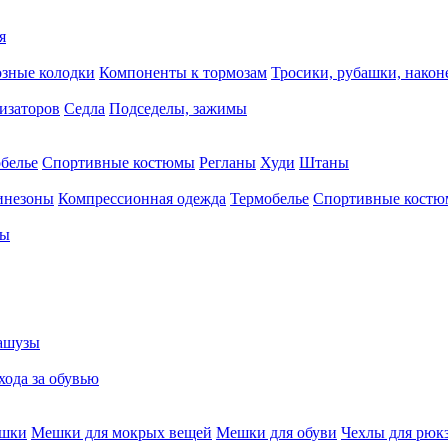
я
зные колодки
Компоненты к тормозам
Тросики, рубашки, нако
тизаторов
Седла
Подседелы, зажимы
белье
Спортивные костюмы
Регланы
Худи
Штаны
инезоны
Компрессионная одежда
Термобелье
Спортивные кост
сы
ашузы
хода за обувью
ешки
Мешки для мокрых вещей
Мешки для обуви
Чехлы для рюк