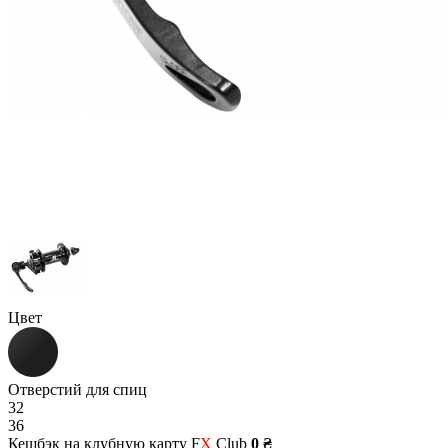
Цвет
Отверстий для спиц
32
36
Кешбэк на клубную карту F
X
Club
0 ₴