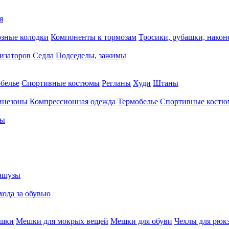
я
зные колодки
Компоненты к тормозам
Тросики, рубашки, нако
тизаторов
Седла
Подседелы, зажимы
белье
Спортивные костюмы
Регланы
Худи
Штаны
инезоны
Компрессионная одежда
Термобелье
Спортивные кост
сы
ашузы
хода за обувью
ешки
Мешки для мокрых вещей
Мешки для обуви
Чехлы для рюк