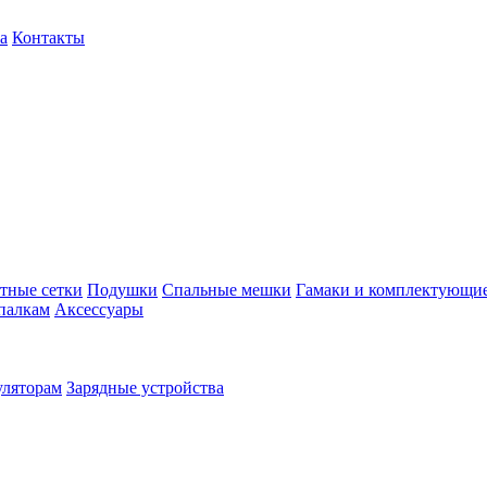
а
Контакты
тные сетки
Подушки
Спальные мешки
Гамаки и комплектующи
палкам
Аксессуары
уляторам
Зарядные устройства