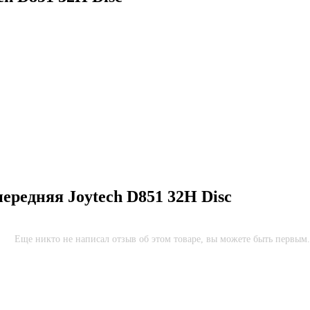
ередняя Joytech D851 32H Disc
Еще никто не написал отзыв об этом товаре, вы можете быть первым.