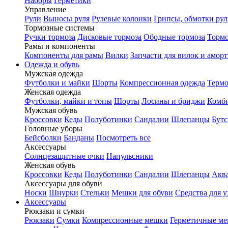
Наборы
Герметики
Управление
Рули
Выносы руля
Рулевые колонки
Грипсы, обмотки рул
Тормозные системы
Ручки тормоза
Дисковые тормоза
Ободные тормоза
Тормо
Рамы и компоненты
Компоненты для рамы
Вилки
Запчасти для вилок и амор
Одежда и обувь
Мужская одежда
Футболки и майки
Шорты
Компрессионная одежда
Термо
Женская одежда
Футболки, майки и топы
Шорты
Лосины и бриджи
Комб
Мужская обувь
Кроссовки
Кеды
Полуботинки
Сандалии
Шлепанцы
Бут
Головные уборы
Бейсболки
Банданы
Посмотреть все
Аксессуары
Солнцезащитные очки
Напульсники
Женская обувь
Кроссовки
Кеды
Полуботинки
Сандалии
Шлепанцы
Акв
Аксессуары для обуви
Носки
Шнурки
Стельки
Мешки для обуви
Средства для у
Аксессуары
Рюкзаки и сумки
Рюкзаки
Сумки
Компрессионные мешки
Герметичные м