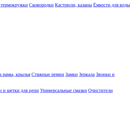
 термокружки
Сковородки
Кастрюли, казаны
Ёмкости для воды
а рамы, крылья
Стяжные ремни
Замки
Зеркала
Звонки и
 и щетки для цепи
Универсальные смазки
Очистители