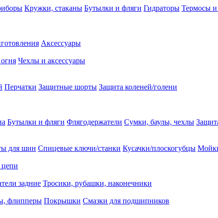
риборы
Кружки, стаканы
Бутылки и фляги
Гидраторы
Термосы и
иготовления
Аксессуары
 огня
Чехлы и аксессуары
й
Перчатки
Защитные шорты
Защита коленей/голени
на
Бутылки и фляги
Флягодержатели
Сумки, баулы, чехлы
Защит
ты для шин
Спицевые ключи/станки
Кусачки/плоскогубцы
Мойки
 цепи
тели задние
Тросики, рубашки, наконечники
ы, флипперы
Покрышки
Смазки для подшипников