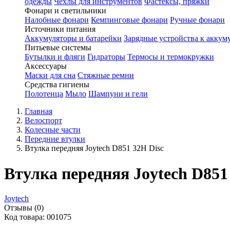
одежды
Чехлы для инструментов
Фастексы, пряжки
Фонари и светильники
Налобные фонари
Кемпинговые фонари
Ручные фонари
Источники питания
Аккумуляторы и батарейки
Зарядные устройства к аккум
Питьевые системы
Бутылки и фляги
Гидраторы
Термосы и термокружки
Аксессуары
Маски для сна
Стяжные ремни
Средства гигиены
Полотенца
Мыло
Шампуни и гели
Главная
Велоспорт
Колесные части
Передние втулки
Втулка передняя Joytech D851 32H Disc
Втулка передняя Joytech D851
Joytech
Отзывы (0)
Код товара: 001075