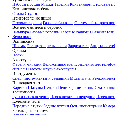
Наборы посуды
Миски
Тарелки
Контейнеры
Столовые п
Кемпинговая мебель
Столы
Стулья
Приготовление пищи
Газовые горелки
Газовые баллоны
Системы быстрого пр
Всё для мангалов и барбекю
Шампура
Газовые горелки
Газовые баллоны
Разжигатели
Велоспорт
Экипировка
Шлемы
Солнцезащитные очки
Защита тела
Защита локте
Одежда
Носки
Аксессуары
Фары и мигалки
Велокомпьютеры
Крепления для телефо
сигналы
Насосы
Другие аксессуары
Инструменты
Спец. инструменты и съемники
Мультитулы
Ремкомплек
Приводная часть
Каретки
Шатуны
Педали
Цепи
Задние звезды
Смазки для
Трансмиссия
Ручки переключения
Переключатели передние
Переключа
Колесные части
Передние втулки
Задние втулки
Оси, эксцентрики
Камер
Бескамерная система