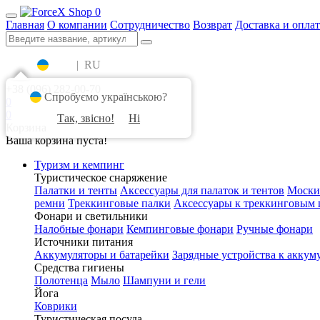
0
Главная
О компании
Сотрудничество
Возврат
Доставка и оплат
UA
|
RU
+38 (096) 282-00-70
Спробуємо українською?
0
0
Так, звісно!
Ні
Корзина
Ваша корзина пуста!
Туризм и кемпинг
Туристическое снаряжение
Палатки и тенты
Аксессуары для палаток и тентов
Моски
ремни
Треккинговые палки
Аксессуары к треккинговым 
Фонари и светильники
Налобные фонари
Кемпинговые фонари
Ручные фонари
Источники питания
Аккумуляторы и батарейки
Зарядные устройства к аккум
Средства гигиены
Полотенца
Мыло
Шампуни и гели
Йога
Коврики
Туристическая посуда