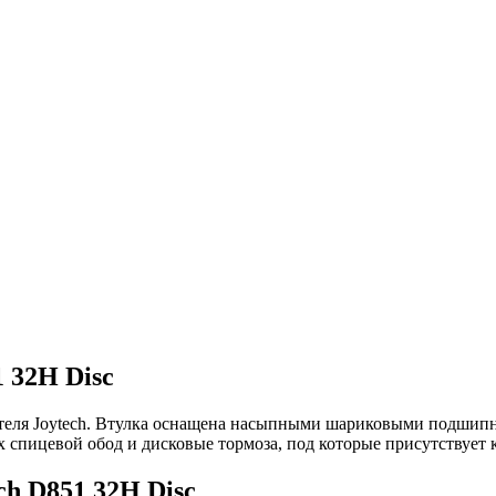
 32H Disc
ителя Joytech. Втулка оснащена насыпными шариковыми подшип
 спицевой обод и дисковые тормоза, под которые присутствует к
ch D851 32H Disc