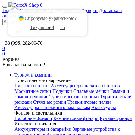
0
Главная
О компании
Сотрудничество
Возврат
Доставка и
оплата
Контакты
Спробуємо українською?
Так, звісно!
Ні
UA
|
RU
+38 (096) 282-00-70
0
0
Корзина
Ваша корзина пуста!
Туризм и кемпинг
Туристическое снаряжение
Палатки и тенты
Аксессуары для палаток и тентов
Москитные сетки
Подушки
Спальные мешки
Гамаки и
комплектующие
Туристические коврики
Туристические
рюкзаки
Стяжные ремни
Треккинговые палки
Аксессуары к треккинговым палкам
Аксессуары
Фонари и светильники
Налобные фонари
Кемпинговые фонари
Ручные фонари
Источники питания
Аккумуляторы и батарейки
Зарядные устройства к
аккумуляторам
Зарядные устройства