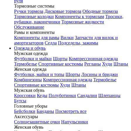
руля
Тормозные системы
Ручки тормоза
Дисковые тормоза
Ободные тормоза
Тормозные колодки
Компоненты к тормозам
Тросики,
рубашки, наконечники
Тормозные жидкости
Обслуживание
Рамы и компоненты
Компоненты для рамы
Вилки
Запчасти для вилок и
амортизаторов
Седла
Подседелы, зажимы
Одежда и обувь
Мужская одежда
Футболки и майки
Шорты
Компрессионная одежда
Термобелье
Спортивные костюмы
Регланы
Худи
Штаны
Женская одежда
Футболки, майки и топы
Шорты
Лосины и бриджи
Комбинезоны
Компрессионная одежда
Термобелье
Спортивные костюмы
Худи
Штаны
Мужская обувь
Кроссовки
Кеды
Полуботинки
Сандалии
Шлепанцы
Бутсы
Головные уборы
Бейсболки
Банданы
Посмотреть все
Аксессуары
Солнцезащитные очки
Напульсники
Женская обувь