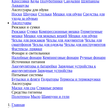
Кроссовки
Кеды
Полуботинки
Сандалии
Шлепанцы
Аквашузы
Аксессуары для обуви
Носки
Шнурки
Стельки
Мешки для обуви
Средства для
ухода за обувью
Аксессуары
Рюкзаки и сумки
Рюкзаки
Сумки
Компрессионные мешки
Герметичные
мешки
Мешки для мокрых вещей
Мешки для обуви
Чехлы для рюкзаков
Чехлы для документов
Чехлы для
смартфонов
Чехлы для одежды
Чехлы для инструментов
Фастексы, пряжки
Фонари и светильники
Налобные фонари
Кемпинговые фонари
Ручные фонари
Источники питания
Аккумуляторы и батарейки
Зарядные устройства к
аккумуляторам
Зарядные устройства
Питьевые системы
Бутылки и фляги
Гидраторы
Термосы и термокружки
Аксессуары
Маски для сна
Стяжные ремни
Средства гигиены
Полотенца
Мыло
Шампуни и гели
Главная