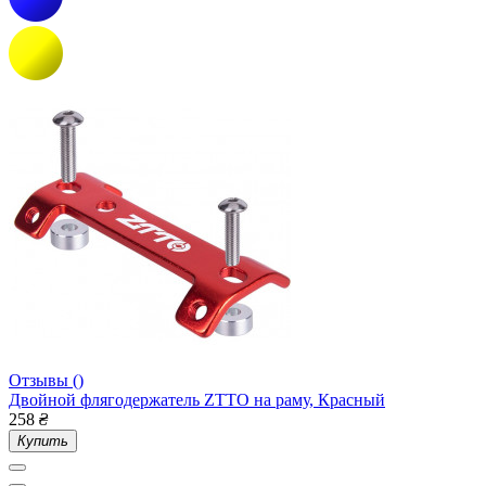
Отзывы ()
Двойной флягодержатель ZTTO на раму, Красный
258
₴
Купить