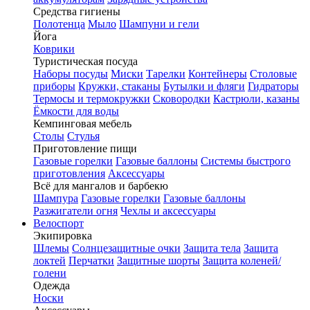
Средства гигиены
Полотенца
Мыло
Шампуни и гели
Йога
Коврики
Туристическая посуда
Наборы посуды
Миски
Тарелки
Контейнеры
Столовые
приборы
Кружки, стаканы
Бутылки и фляги
Гидраторы
Термосы и термокружки
Сковородки
Кастрюли, казаны
Ёмкости для воды
Кемпинговая мебель
Столы
Стулья
Приготовление пищи
Газовые горелки
Газовые баллоны
Системы быстрого
приготовления
Аксессуары
Всё для мангалов и барбекю
Шампура
Газовые горелки
Газовые баллоны
Разжигатели огня
Чехлы и аксессуары
Велоспорт
Экипировка
Шлемы
Солнцезащитные очки
Защита тела
Защита
локтей
Перчатки
Защитные шорты
Защита коленей/
голени
Одежда
Носки