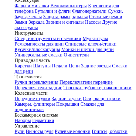
Аксессуары
Фары и мигалки
Велокомпьютеры
Крепления для
телефона
Бутылки и фляги
Флягодержатели
Сумки,
баулы, чехлы
Защита рамы, крылья
Стяжные ремни
Замки
Зеркала
Звонки и сигналы
Насосы
Другие
аксессуары
Инструменты
Спец. инструменты и съемники
Мультитулы
Ремкомплекты для шин
Спицевые ключи/станки
Кусачки/плоскогубцы
Мойки и щетки для цепи
Универсальные смазки
Очистители
Приводная часть
Каретки
Шатуны
Педали
Цепи
Задние звезды
Смазки
для цепи
Трансмиссия
Ручки переключения
Переключатели передние
Переключатели задние
Тросики, рубашки, наконечники
Колесные части
Передние втулки
Задние втулки
Оси, эксцентрики
Камеры, флипперы
Покрышки
Смазки для
подшипников
Бескамерная система
Наборы
Герметики
Управление
Рули
Выносы руля
Рулевые колонки
Грипсы, обмотки