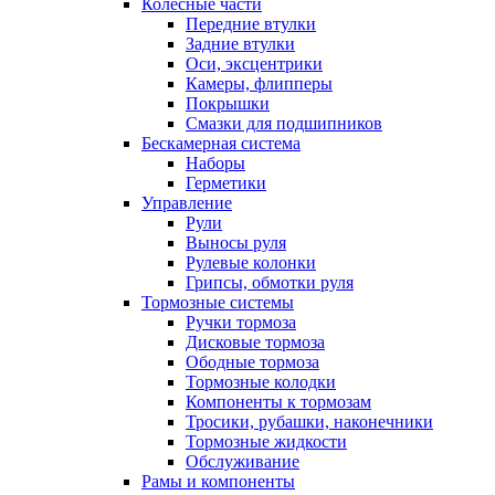
Колесные части
Передние втулки
Задние втулки
Оси, эксцентрики
Камеры, флипперы
Покрышки
Смазки для подшипников
Бескамерная система
Наборы
Герметики
Управление
Рули
Выносы руля
Рулевые колонки
Грипсы, обмотки руля
Тормозные системы
Ручки тормоза
Дисковые тормоза
Ободные тормоза
Тормозные колодки
Компоненты к тормозам
Тросики, рубашки, наконечники
Тормозные жидкости
Обслуживание
Рамы и компоненты