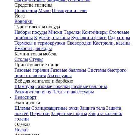
Средства гигиены
Полотенца
Мыло
Шампуни и гели
Йога
Коврики
Туристическая посуда
Наборы посуды
Миски
Тарелки
Контейнеры
Столовые
приборы
Кружки, стаканы
Бутылки и фляги
Гидраторы
Термосы и термокружки
Сковородки
Кастрюли, казаны
Ёмкости для воды
Кемпинговая мебель
Столы
Стулья
Приготовление пищи
Газовые горелки
Газовые баллоны
Системы быстрого
приготовления
Аксессуары
Всё для мангалов и барбекю
Шампура
Газовые горелки
Газовые баллоны
Разжигатели огня
Чехлы и аксессуары
Велоспорт
Экипировка
Шлемы
Солнцезащитные очки
Защита тела
Защита
локтей
Перчатки
Защитные шорты
Защита коленей/
голени
Одежда
Носки