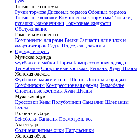
руля
Тормозные системы
Ручки тормоза
Дисковые тормоза
Ободные тормоза
Тормозные колодки
Компоненты к тормозам
Тросики,
рубашки, наконечники
Тормозные жидкости
Обслуживание
Рамы и компоненты
Компоненты для рамы
Вилки
Запчасти для вилок и
амортизаторов
Седла
Подседелы, зажимы
Одежда и обувь
Мужская одежда
Футболки и майки
Шорты
Компрессионная одежда
Термобелье
Спортивные костюмы
Регланы
Худи
Штаны
Женская одежда
Футболки, майки и топы
Шорты
Лосины и бриджи
Комбинезоны
Компрессионная одежда
Термобелье
Спортивные костюмы
Худи
Штаны
Мужская обувь
Кроссовки
Кеды
Полуботинки
Сандалии
Шлепанцы
Бутсы
Головные уборы
Бейсболки
Банданы
Посмотреть все
Аксессуары
Солнцезащитные очки
Напульсники
Женская обувь