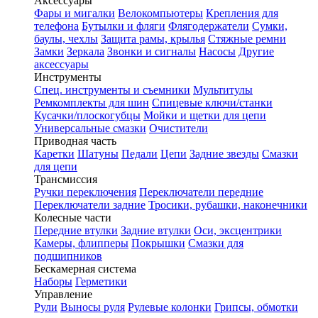
Аксессуары
Фары и мигалки
Велокомпьютеры
Крепления для
телефона
Бутылки и фляги
Флягодержатели
Сумки,
баулы, чехлы
Защита рамы, крылья
Стяжные ремни
Замки
Зеркала
Звонки и сигналы
Насосы
Другие
аксессуары
Инструменты
Спец. инструменты и съемники
Мультитулы
Ремкомплекты для шин
Спицевые ключи/станки
Кусачки/плоскогубцы
Мойки и щетки для цепи
Универсальные смазки
Очистители
Приводная часть
Каретки
Шатуны
Педали
Цепи
Задние звезды
Смазки
для цепи
Трансмиссия
Ручки переключения
Переключатели передние
Переключатели задние
Тросики, рубашки, наконечники
Колесные части
Передние втулки
Задние втулки
Оси, эксцентрики
Камеры, флипперы
Покрышки
Смазки для
подшипников
Бескамерная система
Наборы
Герметики
Управление
Рули
Выносы руля
Рулевые колонки
Грипсы, обмотки