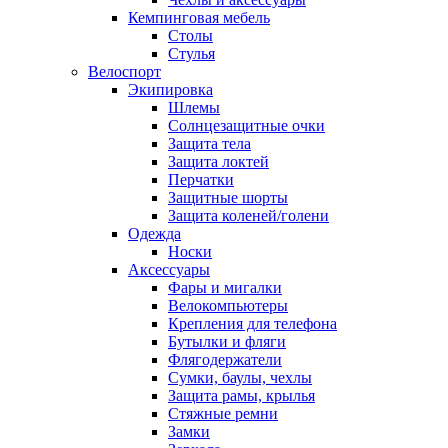
Кемпинговая мебель
Столы
Стулья
Велоспорт
Экипировка
Шлемы
Солнцезащитные очки
Защита тела
Защита локтей
Перчатки
Защитные шорты
Защита коленей/голени
Одежда
Носки
Аксессуары
Фары и мигалки
Велокомпьютеры
Крепления для телефона
Бутылки и фляги
Флягодержатели
Сумки, баулы, чехлы
Защита рамы, крылья
Стяжные ремни
Замки