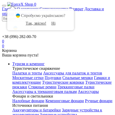
0
Главная
О компании
Сотрудничество
Возврат
Доставка и
оплата
Контакты
Спробуємо українською?
Так, звісно!
Ні
UA
|
RU
+38 (096) 282-00-70
0
0
Корзина
Ваша корзина пуста!
Туризм и кемпинг
Туристическое снаряжение
Палатки и тенты
Аксессуары для палаток и тентов
Москитные сетки
Подушки
Спальные мешки
Гамаки и
комплектующие
Туристические коврики
Туристические
рюкзаки
Стяжные ремни
Треккинговые палки
Аксессуары к треккинговым палкам
Аксессуары
Фонари и светильники
Налобные фонари
Кемпинговые фонари
Ручные фонари
Источники питания
Аккумуляторы и батарейки
Зарядные устройства к
аккумуляторам
Зарядные устройства