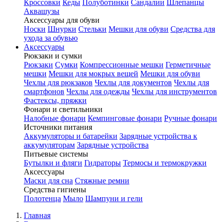
Кроссовки
Кеды
Полуботинки
Сандалии
Шлепанцы
Аквашузы
Аксессуары для обуви
Носки
Шнурки
Стельки
Мешки для обуви
Средства для
ухода за обувью
Аксессуары
Рюкзаки и сумки
Рюкзаки
Сумки
Компрессионные мешки
Герметичные
мешки
Мешки для мокрых вещей
Мешки для обуви
Чехлы для рюкзаков
Чехлы для документов
Чехлы для
смартфонов
Чехлы для одежды
Чехлы для инструментов
Фастексы, пряжки
Фонари и светильники
Налобные фонари
Кемпинговые фонари
Ручные фонари
Источники питания
Аккумуляторы и батарейки
Зарядные устройства к
аккумуляторам
Зарядные устройства
Питьевые системы
Бутылки и фляги
Гидраторы
Термосы и термокружки
Аксессуары
Маски для сна
Стяжные ремни
Средства гигиены
Полотенца
Мыло
Шампуни и гели
Главная