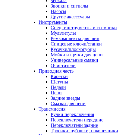
Зеркала
Звонки и сигналы
Насосы
Другие аксессуары
Инструменты
Спец. инструменты и съемники
Мультитулы
Ремкомплекты для шин
Спицевые ключи/станки
Кусачки/плоскогубцы
Мойки и щетки для цепи
Универсальные смазки
Очистители
Приводная часть
Каретки
Шатуны
Педали
Цепи
Задние звезды
Смазки для цепи
Трансмиссия
Ручки переключения
Переключатели передние
Переключатели задние
Тросики, рубашки, наконечники