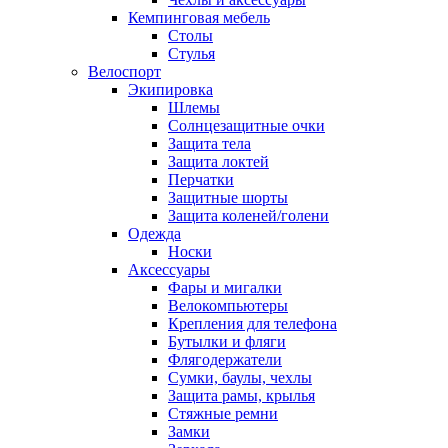
Кемпинговая мебель
Столы
Стулья
Велоспорт
Экипировка
Шлемы
Солнцезащитные очки
Защита тела
Защита локтей
Перчатки
Защитные шорты
Защита коленей/голени
Одежда
Носки
Аксессуары
Фары и мигалки
Велокомпьютеры
Крепления для телефона
Бутылки и фляги
Флягодержатели
Сумки, баулы, чехлы
Защита рамы, крылья
Стяжные ремни
Замки