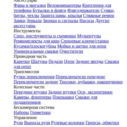
Аксессуары
Фары и мигалки
Велокомпьютеры
Крепления для
телефона
Бутылки и фляги
Флягодержатели
Сумки,
баулы, чехлы
Защита рамы, крылья
Стяжные ремни
Замки
Зеркала
Звонки и сигналы
Насосы
Другие
аксессуары
Инструменты
Спец. инструменты и съемники
Мультитулы
Ремкомплекты для шин
Спицевые ключи/станки
Кусачки/плоскогубцы
Мойки и щетки для цепи
Универсальные смазки
Очистители
Приводная часть
Каретки
Шатуны
Педали
Цепи
Задние звезды
Смазки
для цепи
Трансмиссия
Ручки переключения
Переключатели передние
Переключатели задние
Тросики, рубашки, наконечники
Колесные части
Передние втулки
Задние втулки
Оси, эксцентрики
Камеры, флипперы
Покрышки
Смазки для
подшипников
Бескамерная система
Наборы
Герметики
Управление
Рули
Выносы руля
Рулевые колонки
Грипсы, обмотки