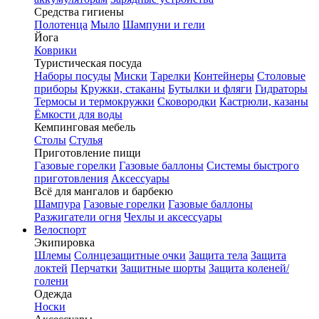
Средства гигиены
Полотенца
Мыло
Шампуни и гели
Йога
Коврики
Туристическая посуда
Наборы посуды
Миски
Тарелки
Контейнеры
Столовые
приборы
Кружки, стаканы
Бутылки и фляги
Гидраторы
Термосы и термокружки
Сковородки
Кастрюли, казаны
Ёмкости для воды
Кемпинговая мебель
Столы
Стулья
Приготовление пищи
Газовые горелки
Газовые баллоны
Системы быстрого
приготовления
Аксессуары
Всё для мангалов и барбекю
Шампура
Газовые горелки
Газовые баллоны
Разжигатели огня
Чехлы и аксессуары
Велоспорт
Экипировка
Шлемы
Солнцезащитные очки
Защита тела
Защита
локтей
Перчатки
Защитные шорты
Защита коленей/
голени
Одежда
Носки