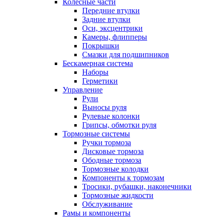
Колесные части
Передние втулки
Задние втулки
Оси, эксцентрики
Камеры, флипперы
Покрышки
Смазки для подшипников
Бескамерная система
Наборы
Герметики
Управление
Рули
Выносы руля
Рулевые колонки
Грипсы, обмотки руля
Тормозные системы
Ручки тормоза
Дисковые тормоза
Ободные тормоза
Тормозные колодки
Компоненты к тормозам
Тросики, рубашки, наконечники
Тормозные жидкости
Обслуживание
Рамы и компоненты