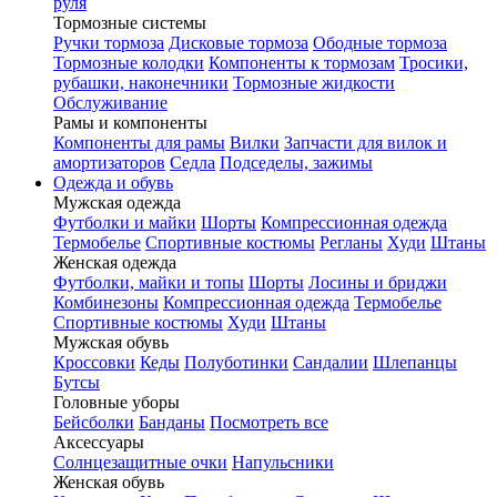
руля
Тормозные системы
Ручки тормоза
Дисковые тормоза
Ободные тормоза
Тормозные колодки
Компоненты к тормозам
Тросики,
рубашки, наконечники
Тормозные жидкости
Обслуживание
Рамы и компоненты
Компоненты для рамы
Вилки
Запчасти для вилок и
амортизаторов
Седла
Подседелы, зажимы
Одежда и обувь
Мужская одежда
Футболки и майки
Шорты
Компрессионная одежда
Термобелье
Спортивные костюмы
Регланы
Худи
Штаны
Женская одежда
Футболки, майки и топы
Шорты
Лосины и бриджи
Комбинезоны
Компрессионная одежда
Термобелье
Спортивные костюмы
Худи
Штаны
Мужская обувь
Кроссовки
Кеды
Полуботинки
Сандалии
Шлепанцы
Бутсы
Головные уборы
Бейсболки
Банданы
Посмотреть все
Аксессуары
Солнцезащитные очки
Напульсники
Женская обувь