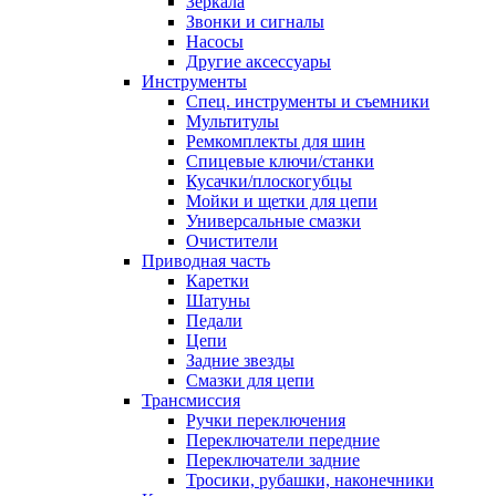
Зеркала
Звонки и сигналы
Насосы
Другие аксессуары
Инструменты
Спец. инструменты и съемники
Мультитулы
Ремкомплекты для шин
Спицевые ключи/станки
Кусачки/плоскогубцы
Мойки и щетки для цепи
Универсальные смазки
Очистители
Приводная часть
Каретки
Шатуны
Педали
Цепи
Задние звезды
Смазки для цепи
Трансмиссия
Ручки переключения
Переключатели передние
Переключатели задние
Тросики, рубашки, наконечники