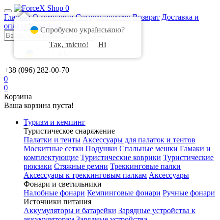
0
Главная
О компании
Сотрудничество
Возврат
Доставка и
оплата
Контакты
Спробуємо українською?
Так, звісно!
Ні
UA
|
RU
+38 (096) 282-00-70
0
0
Корзина
Ваша корзина пуста!
Туризм и кемпинг
Туристическое снаряжение
Палатки и тенты
Аксессуары для палаток и тентов
Москитные сетки
Подушки
Спальные мешки
Гамаки и
комплектующие
Туристические коврики
Туристические
рюкзаки
Стяжные ремни
Треккинговые палки
Аксессуары к треккинговым палкам
Аксессуары
Фонари и светильники
Налобные фонари
Кемпинговые фонари
Ручные фонари
Источники питания
Аккумуляторы и батарейки
Зарядные устройства к
аккумуляторам
Зарядные устройства