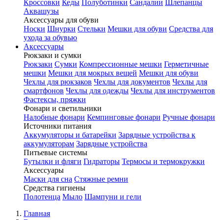
Кроссовки
Кеды
Полуботинки
Сандалии
Шлепанцы
Аквашузы
Аксессуары для обуви
Носки
Шнурки
Стельки
Мешки для обуви
Средства для
ухода за обувью
Аксессуары
Рюкзаки и сумки
Рюкзаки
Сумки
Компрессионные мешки
Герметичные
мешки
Мешки для мокрых вещей
Мешки для обуви
Чехлы для рюкзаков
Чехлы для документов
Чехлы для
смартфонов
Чехлы для одежды
Чехлы для инструментов
Фастексы, пряжки
Фонари и светильники
Налобные фонари
Кемпинговые фонари
Ручные фонари
Источники питания
Аккумуляторы и батарейки
Зарядные устройства к
аккумуляторам
Зарядные устройства
Питьевые системы
Бутылки и фляги
Гидраторы
Термосы и термокружки
Аксессуары
Маски для сна
Стяжные ремни
Средства гигиены
Полотенца
Мыло
Шампуни и гели
Главная