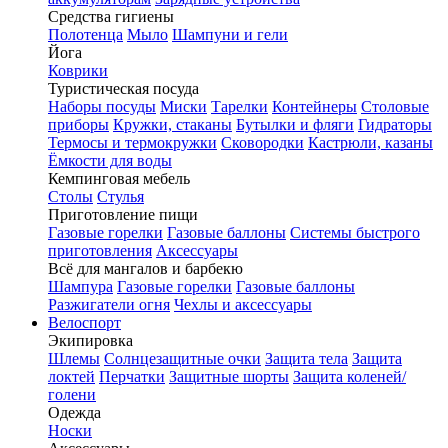
Средства гигиены
Полотенца
Мыло
Шампуни и гели
Йога
Коврики
Туристическая посуда
Наборы посуды
Миски
Тарелки
Контейнеры
Столовые
приборы
Кружки, стаканы
Бутылки и фляги
Гидраторы
Термосы и термокружки
Сковородки
Кастрюли, казаны
Ёмкости для воды
Кемпинговая мебель
Столы
Стулья
Приготовление пищи
Газовые горелки
Газовые баллоны
Системы быстрого
приготовления
Аксессуары
Всё для мангалов и барбекю
Шампура
Газовые горелки
Газовые баллоны
Разжигатели огня
Чехлы и аксессуары
Велоспорт
Экипировка
Шлемы
Солнцезащитные очки
Защита тела
Защита
локтей
Перчатки
Защитные шорты
Защита коленей/
голени
Одежда
Носки