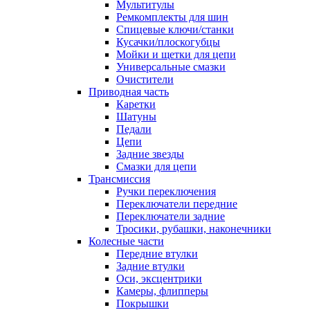
Мультитулы
Ремкомплекты для шин
Спицевые ключи/станки
Кусачки/плоскогубцы
Мойки и щетки для цепи
Универсальные смазки
Очистители
Приводная часть
Каретки
Шатуны
Педали
Цепи
Задние звезды
Смазки для цепи
Трансмиссия
Ручки переключения
Переключатели передние
Переключатели задние
Тросики, рубашки, наконечники
Колесные части
Передние втулки
Задние втулки
Оси, эксцентрики
Камеры, флипперы
Покрышки