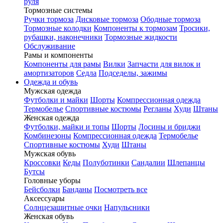
руля
Тормозные системы
Ручки тормоза
Дисковые тормоза
Ободные тормоза
Тормозные колодки
Компоненты к тормозам
Тросики,
рубашки, наконечники
Тормозные жидкости
Обслуживание
Рамы и компоненты
Компоненты для рамы
Вилки
Запчасти для вилок и
амортизаторов
Седла
Подседелы, зажимы
Одежда и обувь
Мужская одежда
Футболки и майки
Шорты
Компрессионная одежда
Термобелье
Спортивные костюмы
Регланы
Худи
Штаны
Женская одежда
Футболки, майки и топы
Шорты
Лосины и бриджи
Комбинезоны
Компрессионная одежда
Термобелье
Спортивные костюмы
Худи
Штаны
Мужская обувь
Кроссовки
Кеды
Полуботинки
Сандалии
Шлепанцы
Бутсы
Головные уборы
Бейсболки
Банданы
Посмотреть все
Аксессуары
Солнцезащитные очки
Напульсники
Женская обувь