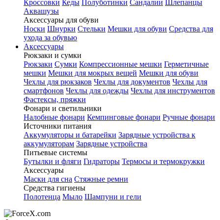
Кроссовки
Кеды
Полуботинки
Сандалии
Шлепанцы
Аквашузы
Аксессуары для обуви
Носки
Шнурки
Стельки
Мешки для обуви
Средства для
ухода за обувью
Аксессуары
Рюкзаки и сумки
Рюкзаки
Сумки
Компрессионные мешки
Герметичные
мешки
Мешки для мокрых вещей
Мешки для обуви
Чехлы для рюкзаков
Чехлы для документов
Чехлы для
смартфонов
Чехлы для одежды
Чехлы для инструментов
Фастексы, пряжки
Фонари и светильники
Налобные фонари
Кемпинговые фонари
Ручные фонари
Источники питания
Аккумуляторы и батарейки
Зарядные устройства к
аккумуляторам
Зарядные устройства
Питьевые системы
Бутылки и фляги
Гидраторы
Термосы и термокружки
Аксессуары
Маски для сна
Стяжные ремни
Средства гигиены
Полотенца
Мыло
Шампуни и гели