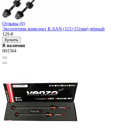
Отзывы (0)
Эксцентрик комплект K.SAN (115+151мм) чёрный
129
₴
Купить
В наличии
001564