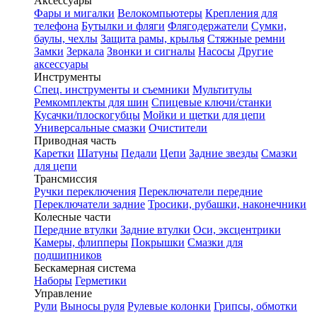
Аксессуары
Фары и мигалки
Велокомпьютеры
Крепления для
телефона
Бутылки и фляги
Флягодержатели
Сумки,
баулы, чехлы
Защита рамы, крылья
Стяжные ремни
Замки
Зеркала
Звонки и сигналы
Насосы
Другие
аксессуары
Инструменты
Спец. инструменты и съемники
Мультитулы
Ремкомплекты для шин
Спицевые ключи/станки
Кусачки/плоскогубцы
Мойки и щетки для цепи
Универсальные смазки
Очистители
Приводная часть
Каретки
Шатуны
Педали
Цепи
Задние звезды
Смазки
для цепи
Трансмиссия
Ручки переключения
Переключатели передние
Переключатели задние
Тросики, рубашки, наконечники
Колесные части
Передние втулки
Задние втулки
Оси, эксцентрики
Камеры, флипперы
Покрышки
Смазки для
подшипников
Бескамерная система
Наборы
Герметики
Управление
Рули
Выносы руля
Рулевые колонки
Грипсы, обмотки