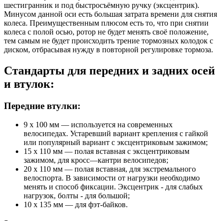
шестигранник и под быстросъёмную ручку (эксцентрик).
Минусом данной оси есть большая затрата времени для снятия
колеса. Преимущественным плюсом есть то, что при снятии
колеса с полой осью, ротор не будет менять своё положение,
тем самым не будет происходить трение тормозных колодок с
диском, отбрасывая нужду в повторной регулировке тормоза.
Стандарты для передних и задних осей
и втулок:
Передние втулки:
9 x 100 мм — используется на современных
велосипедах. Устаревший вариант крепления с гайкой
или популярный вариант с эксцентриковым зажимом;
15 x 110 мм — полая вставная с эксцентриковым
зажимом, для кросс—кантри велосипедов;
20 x 110 мм — полая вставная, для экстремального
велоспорта. В зависимости от нагрузки необходимо
менять и способ фиксации. Эксцентрик - для слабых
нагрузок, болты - для большой;
10 х 135 мм — для фэт-байков.