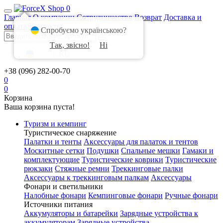
0
Главная
О компании
Сотрудничество
Возврат
Доставка и
оплата
Контакты
Спробуємо українською?
Так, звісно!
Ні
UA
|
RU
+38 (096) 282-00-70
0
0
Корзина
Ваша корзина пуста!
Туризм и кемпинг
Туристическое снаряжение
Палатки и тенты
Аксессуары для палаток и тентов
Москитные сетки
Подушки
Спальные мешки
Гамаки и
комплектующие
Туристические коврики
Туристические
рюкзаки
Стяжные ремни
Треккинговые палки
Аксессуары к треккинговым палкам
Аксессуары
Фонари и светильники
Налобные фонари
Кемпинговые фонари
Ручные фонари
Источники питания
Аккумуляторы и батарейки
Зарядные устройства к
аккумуляторам
Зарядные устройства