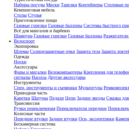
Наборы посуды
Миски
Тарелки
Контейнеры
Столовые п
Кемпинговая мебель
Столы
Стулья
Приготовление пищи
Газовые горелки
Газовые баллоны
Системы быстрого пр
Всё для мангалов и барбекю
Шампура
Газовые горелки
Газовые баллоны
Разжигатели
Велоспорт
Экипировка
Шлемы
Солнцезащитные очки
Защита тела
Защита локте
Одежда
Носки
Аксессуары
Фары и мигалки
Велокомпьютеры
Крепления для телефо
сигналы
Насосы
Другие аксессуары
Инструменты
Спец. инструменты и съемники
Мультитулы
Ремкомплек
Приводная часть
Каретки
Шатуны
Педали
Цепи
Задние звезды
Смазки для
Трансмиссия
Ручки переключения
Переключатели передние
Переключа
Колесные части
Передние втулки
Задние втулки
Оси, эксцентрики
Камер
Бескамерная система