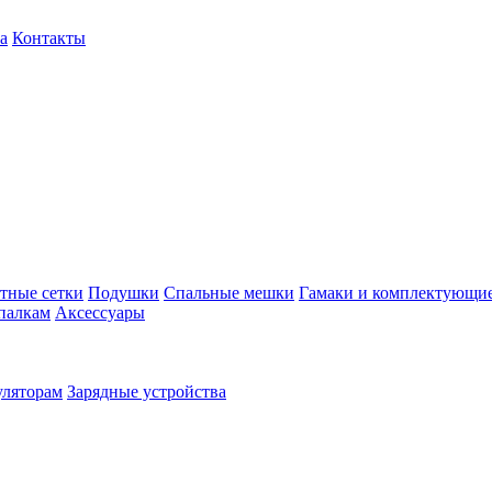
а
Контакты
тные сетки
Подушки
Спальные мешки
Гамаки и комплектующи
палкам
Аксессуары
уляторам
Зарядные устройства