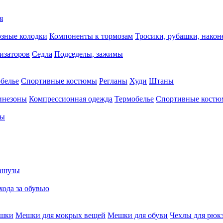
я
зные колодки
Компоненты к тормозам
Тросики, рубашки, нако
тизаторов
Седла
Подседелы, зажимы
белье
Спортивные костюмы
Регланы
Худи
Штаны
инезоны
Компрессионная одежда
Термобелье
Спортивные кост
сы
ашузы
хода за обувью
ешки
Мешки для мокрых вещей
Мешки для обуви
Чехлы для рюк