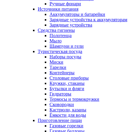
Ручные фонари
Источники питания
Аккумуляторы и батарейки
Зарядные устройства к аккумуляторам
Зарядные устройства
Средства гигиены
Полотенца
Мыло
Шампуни и гели
Туристическая посуда
Наборы посуды
Миски
Тарелки
Контейнеры
Столовые приборы
Кружки, стаканы
Бутылки и фляги
Гидраторы
Термосы и термокружки
Сковородки
Кастрюли, казаны
Ёмкости для воды
Приготовление пищи
Газовые горелки
Газовые баллоны