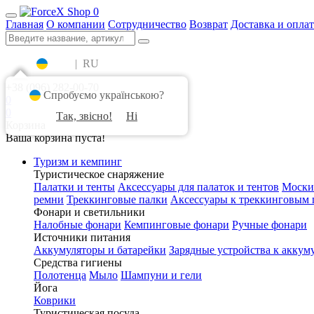
0
Главная
О компании
Сотрудничество
Возврат
Доставка и оплат
UA
|
RU
+38 (096) 282-00-70
Спробуємо українською?
0
0
Так, звісно!
Ні
Корзина
Ваша корзина пуста!
Туризм и кемпинг
Туристическое снаряжение
Палатки и тенты
Аксессуары для палаток и тентов
Моски
ремни
Треккинговые палки
Аксессуары к треккинговым 
Фонари и светильники
Налобные фонари
Кемпинговые фонари
Ручные фонари
Источники питания
Аккумуляторы и батарейки
Зарядные устройства к аккум
Средства гигиены
Полотенца
Мыло
Шампуни и гели
Йога
Коврики
Туристическая посуда