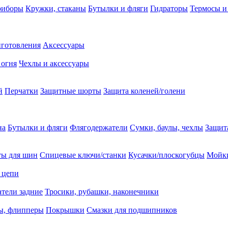
риборы
Кружки, стаканы
Бутылки и фляги
Гидраторы
Термосы и
иготовления
Аксессуары
 огня
Чехлы и аксессуары
й
Перчатки
Защитные шорты
Защита коленей/голени
на
Бутылки и фляги
Флягодержатели
Сумки, баулы, чехлы
Защит
ты для шин
Спицевые ключи/станки
Кусачки/плоскогубцы
Мойки
 цепи
тели задние
Тросики, рубашки, наконечники
ы, флипперы
Покрышки
Смазки для подшипников