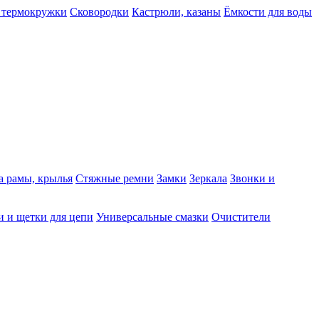
 термокружки
Сковородки
Кастрюли, казаны
Ёмкости для воды
а рамы, крылья
Стяжные ремни
Замки
Зеркала
Звонки и
 и щетки для цепи
Универсальные смазки
Очистители