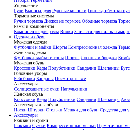
Наборы
Герметики
Управление
Рули
Выносы руля
Рулевые колонки
Грипсы, обмотки рул
Тормозные системы
Ручки тормоза
Дисковые тормоза
Ободные тормоза
Тормо
Рамы и компоненты
Компоненты для рамы
Вилки
Запчасти для вилок и амор
Одежда и обувь
Мужская одежда
Футболки и майки
Шорты
Компрессионная одежда
Термо
Женская одежда
Футболки, майки и топы
Шорты
Лосины и бриджи
Комб
Мужская обувь
Кроссовки
Кеды
Полуботинки
Сандалии
Шлепанцы
Бут
Головные уборы
Бейсболки
Банданы
Посмотреть все
Аксессуары
Солнцезащитные очки
Напульсники
Женская обувь
Кроссовки
Кеды
Полуботинки
Сандалии
Шлепанцы
Акв
Аксессуары для обуви
Носки
Шнурки
Стельки
Мешки для обуви
Средства для у
Аксессуары
Рюкзаки и сумки
Рюкзаки
Сумки
Компрессионные мешки
Герметичные м