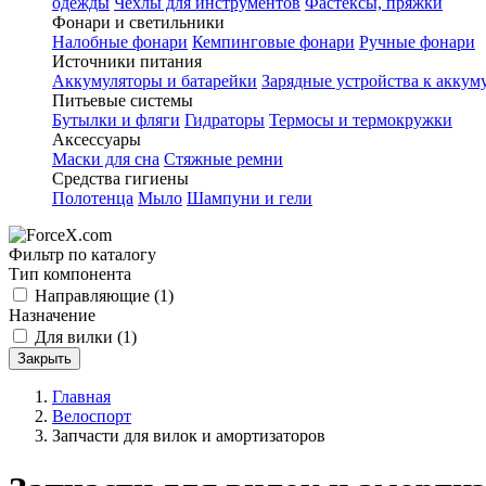
одежды
Чехлы для инструментов
Фастексы, пряжки
Фонари и светильники
Налобные фонари
Кемпинговые фонари
Ручные фонари
Источники питания
Аккумуляторы и батарейки
Зарядные устройства к аккум
Питьевые системы
Бутылки и фляги
Гидраторы
Термосы и термокружки
Аксессуары
Маски для сна
Стяжные ремни
Средства гигиены
Полотенца
Мыло
Шампуни и гели
Фильтр по каталогу
Тип компонента
Направляющие
(1)
Назначение
Для вилки
(1)
Закрыть
Главная
Велоспорт
Запчасти для вилок и амортизаторов