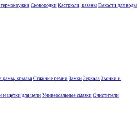
 термокружки
Сковородки
Кастрюли, казаны
Ёмкости для воды
а рамы, крылья
Стяжные ремни
Замки
Зеркала
Звонки и
 и щетки для цепи
Универсальные смазки
Очистители