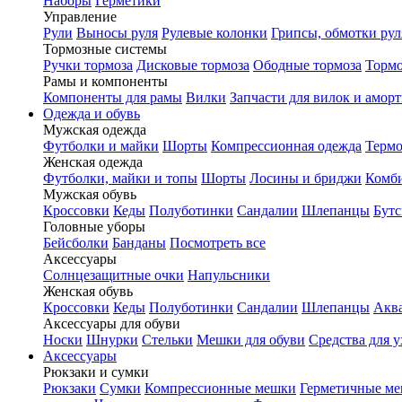
Наборы
Герметики
Управление
Рули
Выносы руля
Рулевые колонки
Грипсы, обмотки рул
Тормозные системы
Ручки тормоза
Дисковые тормоза
Ободные тормоза
Тормо
Рамы и компоненты
Компоненты для рамы
Вилки
Запчасти для вилок и амор
Одежда и обувь
Мужская одежда
Футболки и майки
Шорты
Компрессионная одежда
Термо
Женская одежда
Футболки, майки и топы
Шорты
Лосины и бриджи
Комб
Мужская обувь
Кроссовки
Кеды
Полуботинки
Сандалии
Шлепанцы
Бут
Головные уборы
Бейсболки
Банданы
Посмотреть все
Аксессуары
Солнцезащитные очки
Напульсники
Женская обувь
Кроссовки
Кеды
Полуботинки
Сандалии
Шлепанцы
Акв
Аксессуары для обуви
Носки
Шнурки
Стельки
Мешки для обуви
Средства для у
Аксессуары
Рюкзаки и сумки
Рюкзаки
Сумки
Компрессионные мешки
Герметичные м