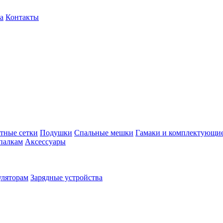
а
Контакты
тные сетки
Подушки
Спальные мешки
Гамаки и комплектующи
палкам
Аксессуары
уляторам
Зарядные устройства