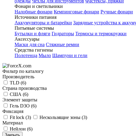
одежды
Чехлы для инструментов
Фастексы, пряжки
Фонари и светильники
Налобные фонари
Кемпинговые фонари
Ручные фонари
Источники питания
Аккумуляторы и батарейки
Зарядные устройства к аккум
Питьевые системы
Бутылки и фляги
Гидраторы
Термосы и термокружки
Аксессуары
Маски для сна
Стяжные ремни
Средства гигиены
Полотенца
Мыло
Шампуни и гели
Фильтр по каталогу
Производитель
TLD
(6)
Страна производства
США
(6)
Элемент защиты
Гель D3O
(6)
Фиксация
Fit lock
(3)
Нескользящие зоны
(3)
Материал
Нейлон
(6)
Закрыть