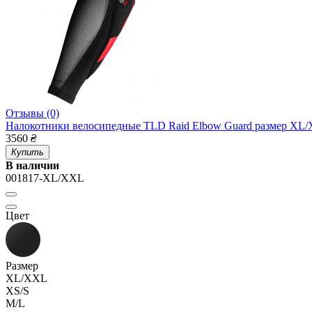
Отзывы (0)
Налокотники велосипедные TLD Raid Elbow Guard размер XL
3560
₴
Купить
В наличии
001817-XL/XXL
Цвет
Размер
XL/XXL
XS/S
M/L