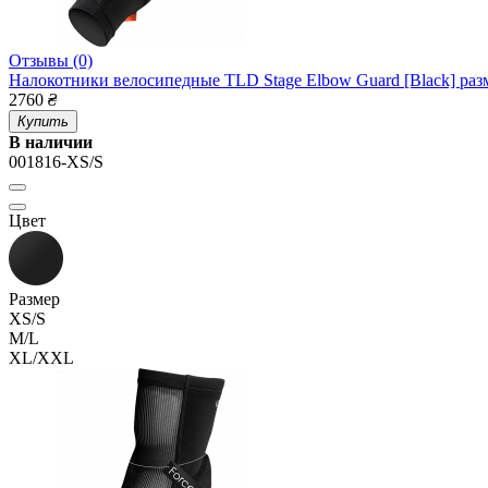
Отзывы (0)
Налокотники велосипедные TLD Stage Elbow Guard [Black] раз
2760
₴
Купить
В наличии
001816-XS/S
Цвет
Размер
XS/S
M/L
XL/XXL