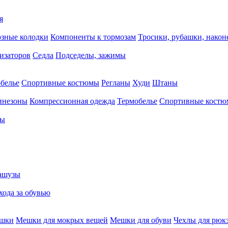
я
зные колодки
Компоненты к тормозам
Тросики, рубашки, нако
тизаторов
Седла
Подседелы, зажимы
белье
Спортивные костюмы
Регланы
Худи
Штаны
инезоны
Компрессионная одежда
Термобелье
Спортивные кост
сы
ашузы
хода за обувью
ешки
Мешки для мокрых вещей
Мешки для обуви
Чехлы для рюк