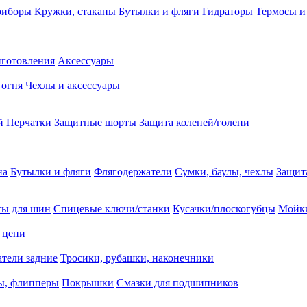
риборы
Кружки, стаканы
Бутылки и фляги
Гидраторы
Термосы и
иготовления
Аксессуары
 огня
Чехлы и аксессуары
й
Перчатки
Защитные шорты
Защита коленей/голени
на
Бутылки и фляги
Флягодержатели
Сумки, баулы, чехлы
Защит
ты для шин
Спицевые ключи/станки
Кусачки/плоскогубцы
Мойки
 цепи
тели задние
Тросики, рубашки, наконечники
ы, флипперы
Покрышки
Смазки для подшипников