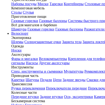
Наборы посуды
Миски
Тарелки
Контейнеры
Столовые п
Кемпинговая мебель
Столы
Стулья
Приготовление пищи
Газовые горелки
Газовые баллоны
Системы быстрого пр
Всё для мангалов и барбекю
Шампура
Газовые горелки
Газовые баллоны
Разжигатели
Велоспорт
Экипировка
Шлемы
Солнцезащитные очки
Защита тела
Защита локте
Одежда
Носки
Аксессуары
Фары и мигалки
Велокомпьютеры
Крепления для телефо
сигналы
Насосы
Другие аксессуары
Инструменты
Спец. инструменты и съемники
Мультитулы
Ремкомплек
Приводная часть
Каретки
Шатуны
Педали
Цепи
Задние звезды
Смазки для
Трансмиссия
Ручки переключения
Переключатели передние
Переключа
Колесные части
Передние втулки
Задние втулки
Оси, эксцентрики
Камер
Бескамерная система