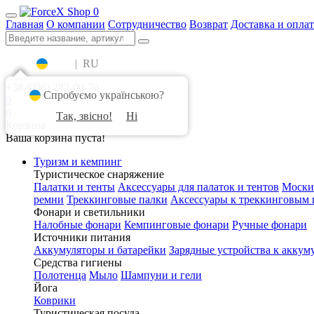
0
Главная
О компании
Сотрудничество
Возврат
Доставка и оплат
UA
|
RU
+38 (096) 282-00-70
Спробуємо українською?
0
0
Так, звісно!
Ні
Корзина
Ваша корзина пуста!
Туризм и кемпинг
Туристическое снаряжение
Палатки и тенты
Аксессуары для палаток и тентов
Моски
ремни
Треккинговые палки
Аксессуары к треккинговым 
Фонари и светильники
Налобные фонари
Кемпинговые фонари
Ручные фонари
Источники питания
Аккумуляторы и батарейки
Зарядные устройства к аккум
Средства гигиены
Полотенца
Мыло
Шампуни и гели
Йога
Коврики
Туристическая посуда