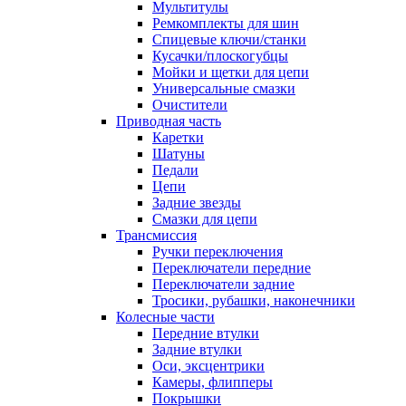
Мультитулы
Ремкомплекты для шин
Спицевые ключи/станки
Кусачки/плоскогубцы
Мойки и щетки для цепи
Универсальные смазки
Очистители
Приводная часть
Каретки
Шатуны
Педали
Цепи
Задние звезды
Смазки для цепи
Трансмиссия
Ручки переключения
Переключатели передние
Переключатели задние
Тросики, рубашки, наконечники
Колесные части
Передние втулки
Задние втулки
Оси, эксцентрики
Камеры, флипперы
Покрышки