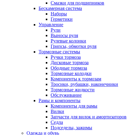
Смазки для подшипников
Бескамерная система
Наборы
Герметики
Управление
Рули
Выносы руля
Рулевые колонки
Грипсы, обмотки руля
Тормозные системы
Ручки тормоза
Дисковые тормоза
Ободные тормоза
Тормозные колодки
Компоненты к тормозам
Тросики, рубашки, наконечники
Тормозные жидкости
Обслуживание
Рамы и компоненты
Компоненты для рамы
Вилки
Запчасти для вилок и амортизаторов
Седла
Подседелы, зажимы
Одежда и обувь