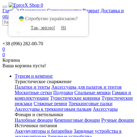
0
Главная
О компании
Сотрудничество
Возврат
Доставка и
оплата
Контакты
Спробуємо українською?
Так, звісно!
Ні
UA
|
RU
+38 (096) 282-00-70
0
0
Корзина
Ваша корзина пуста!
Туризм и кемпинг
Туристическое снаряжение
Палатки и тенты
Аксессуары для палаток и тентов
Москитные сетки
Подушки
Спальные мешки
Гамаки и
комплектующие
Туристические коврики
Туристические
рюкзаки
Стяжные ремни
Треккинговые палки
Аксессуары к треккинговым палкам
Аксессуары
Фонари и светильники
Налобные фонари
Кемпинговые фонари
Ручные фонари
Источники питания
Аккумуляторы и батарейки
Зарядные устройства к
аккумуляторам
Зарядные устройства