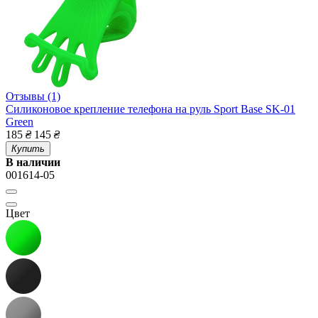
Отзывы (1)
Силиконовое крепление телефона на руль Sport Base SK-01
Green
185
₴
145
₴
Купить
В наличии
001614-05
Цвет