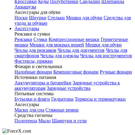
Кроссовки
Кеды
Полуботинки
Сандалии
Шлепанцы
Аквашузы
Аксессуары для обуви
Носки
Шнурки
Стельки
Мешки для обуви
Средства для
ухода за обувью
Аксессуары
Рюкзаки и сумки
Рюкзаки
Сумки
Компрессионные мешки
Герметичные
мешки
Мешки для мокрых вещей
Мешки для обуви
Чехлы для рюкзаков
Чехлы для документов
Чехлы для
смартфонов
Чехлы для одежды
Чехлы для инструментов
Фастексы, пряжки
Фонари и светильники
Налобные фонари
Кемпинговые фонари
Ручные фонари
Источники питания
Аккумуляторы и батарейки
Зарядные устройства к
аккумуляторам
Зарядные устройства
Питьевые системы
Бутылки и фляги
Гидраторы
Термосы и термокружки
Аксессуары
Маски для сна
Стяжные ремни
Средства гигиены
Полотенца
Мыло
Шампуни и гели