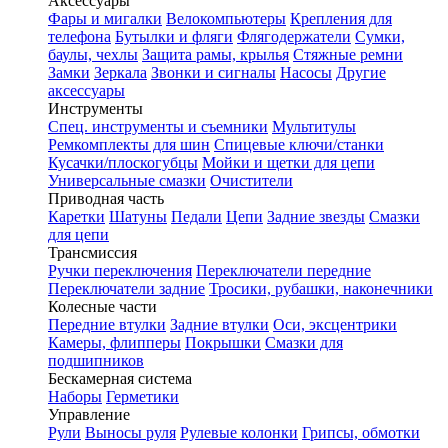
Аксессуары
Фары и мигалки
Велокомпьютеры
Крепления для
телефона
Бутылки и фляги
Флягодержатели
Сумки,
баулы, чехлы
Защита рамы, крылья
Стяжные ремни
Замки
Зеркала
Звонки и сигналы
Насосы
Другие
аксессуары
Инструменты
Спец. инструменты и съемники
Мультитулы
Ремкомплекты для шин
Спицевые ключи/станки
Кусачки/плоскогубцы
Мойки и щетки для цепи
Универсальные смазки
Очистители
Приводная часть
Каретки
Шатуны
Педали
Цепи
Задние звезды
Смазки
для цепи
Трансмиссия
Ручки переключения
Переключатели передние
Переключатели задние
Тросики, рубашки, наконечники
Колесные части
Передние втулки
Задние втулки
Оси, эксцентрики
Камеры, флипперы
Покрышки
Смазки для
подшипников
Бескамерная система
Наборы
Герметики
Управление
Рули
Выносы руля
Рулевые колонки
Грипсы, обмотки