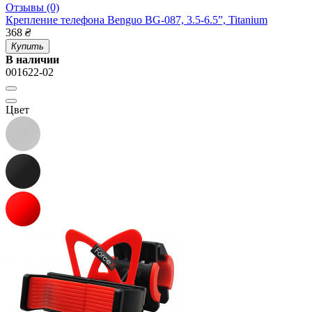
Отзывы (0)
Крепление телефона Benguo BG-087, 3.5-6.5”, Titanium
368
₴
Купить
В наличии
001622-02
Цвет