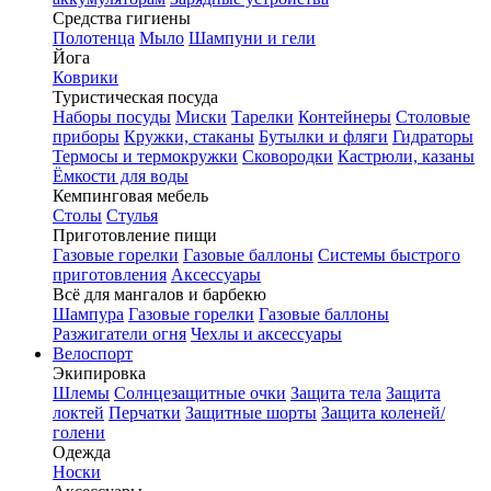
Средства гигиены
Полотенца
Мыло
Шампуни и гели
Йога
Коврики
Туристическая посуда
Наборы посуды
Миски
Тарелки
Контейнеры
Столовые
приборы
Кружки, стаканы
Бутылки и фляги
Гидраторы
Термосы и термокружки
Сковородки
Кастрюли, казаны
Ёмкости для воды
Кемпинговая мебель
Столы
Стулья
Приготовление пищи
Газовые горелки
Газовые баллоны
Системы быстрого
приготовления
Аксессуары
Всё для мангалов и барбекю
Шампура
Газовые горелки
Газовые баллоны
Разжигатели огня
Чехлы и аксессуары
Велоспорт
Экипировка
Шлемы
Солнцезащитные очки
Защита тела
Защита
локтей
Перчатки
Защитные шорты
Защита коленей/
голени
Одежда
Носки