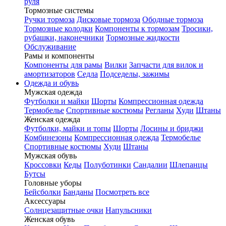
руля
Тормозные системы
Ручки тормоза
Дисковые тормоза
Ободные тормоза
Тормозные колодки
Компоненты к тормозам
Тросики,
рубашки, наконечники
Тормозные жидкости
Обслуживание
Рамы и компоненты
Компоненты для рамы
Вилки
Запчасти для вилок и
амортизаторов
Седла
Подседелы, зажимы
Одежда и обувь
Мужская одежда
Футболки и майки
Шорты
Компрессионная одежда
Термобелье
Спортивные костюмы
Регланы
Худи
Штаны
Женская одежда
Футболки, майки и топы
Шорты
Лосины и бриджи
Комбинезоны
Компрессионная одежда
Термобелье
Спортивные костюмы
Худи
Штаны
Мужская обувь
Кроссовки
Кеды
Полуботинки
Сандалии
Шлепанцы
Бутсы
Головные уборы
Бейсболки
Банданы
Посмотреть все
Аксессуары
Солнцезащитные очки
Напульсники
Женская обувь