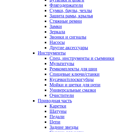
Флягодержатели
Сумки, баулы, чехлы
Защита рамы, крылья
Стяжные ремни
Замки
Зеркала
Звонки и сигналы
Насосы
Другие аксессуары
Инструменты
Спец. инструменты и съемники
Мультитулы
Ремкомплекты для шин
Спицевые ключи/станки
Кусачки/плоскогубцы
Мойки и щетки для цепи
Универсальные смазки
Очистители
Приводная часть
Каретки
Шатуны
Педали
Цепи
Задние звезды