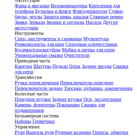
Аксессуары
Фары и мигалки
Велокомпьютеры
Крепления для
телефона
Бутылки и фляги
Флягодержатели
Сумки,
баулы, чехлы
Защита рамы, крылья
Стяжные ремни
Замки
Зеркала
Звонки и сигналы
Насосы
Другие
аксессуары
Инструменты
Спец. инструменты и съемники
Мультитулы
Ремкомплекты для шин
Спицевые ключи/станки
Кусачки/плоскогубцы
Мойки и щетки для цепи
Универсальные смазки
Очистители
Приводная часть
Каретки
Шатуны
Педали
Цепи
Задние звезды
Смазки
для цепи
Трансмиссия
Ручки переключения
Переключатели передние
Переключатели задние
Тросики, рубашки, наконечники
Колесные части
Передние втулки
Задние втулки
Оси, эксцентрики
Камеры, флипперы
Покрышки
Смазки для
подшипников
Бескамерная система
Наборы
Герметики
Управление
Рули
Выносы руля
Рулевые колонки
Грипсы, обмотки