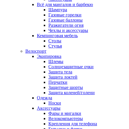
Всё для мангалов и барбекю
Шампура
Газовые горелки
Газовые баллоны
Разжигатели огня
Чехлы и аксессуары
Кемпинговая мебель
Столы
Стулья
Велоспорт
Экипировка
Шлемы
Солнцезащитные очки
Защита тела
Защита локтей
Перчатки
Защитные шорты
Защита коленей/голени
Одежда
Носки
Аксессуары
Фары и мигалки
Велокомпьютеры
Крепления для телефона
Бутылки и фляги