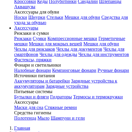
Кроссовки
Кеды
Полуботинки
Сандалии
Шлепанцы
Аквашузы
Аксессуары для обуви
Носки
Шнурки
Стельки
Мешки для обуви
Средства для
ухода за обувью
Аксессуары
Рюкзаки и сумки
Рюкзаки
Сумки
Компрессионные мешки
Герметичные
мешки
Мешки для мокрых вещей
Мешки для обуви
Чехлы для рюкзаков
Чехлы для документов
Чехлы для
смартфонов
Чехлы для одежды
Чехлы для инструментов
Фастексы, пряжки
Фонари и светильники
Налобные фонари
Кемпинговые фонари
Ручные фонари
Источники питания
Аккумуляторы и батарейки
Зарядные устройства к
аккумуляторам
Зарядные устройства
Питьевые системы
Бутылки и фляги
Гидраторы
Термосы и термокружки
Аксессуары
Маски для сна
Стяжные ремни
Средства гигиены
Полотенца
Мыло
Шампуни и гели
Главная