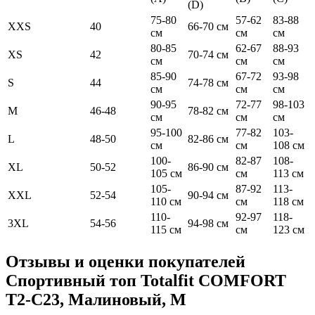
(D)
75-80
57-62
83-88
XXS
40
66-70 см
см
см
см
80-85
62-67
88-93
XS
42
70-74 см
см
см
см
85-90
67-72
93-98
S
44
74-78 см
см
см
см
90-95
72-77
98-103
M
46-48
78-82 см
см
см
см
95-100
77-82
103-
L
48-50
82-86 см
см
см
108 см
100-
82-87
108-
XL
50-52
86-90 см
105 см
см
113 см
105-
87-92
113-
XXL
52-54
90-94 см
110 см
см
118 см
110-
92-97
118-
3XL
54-56
94-98 см
115 см
см
123 см
Отзывы и оценки покупателей
Спортивный топ Totalfit COMFORT
T2-C23, Малиновый, M