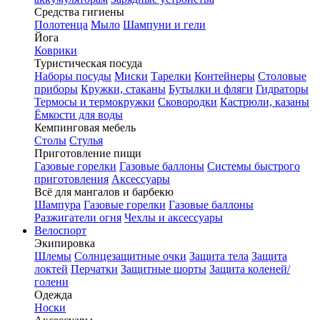
Средства гигиены
Полотенца
Мыло
Шампуни и гели
Йога
Коврики
Туристическая посуда
Наборы посуды
Миски
Тарелки
Контейнеры
Столовые
приборы
Кружки, стаканы
Бутылки и фляги
Гидраторы
Термосы и термокружки
Сковородки
Кастрюли, казаны
Ёмкости для воды
Кемпинговая мебель
Столы
Стулья
Приготовление пищи
Газовые горелки
Газовые баллоны
Системы быстрого
приготовления
Аксессуары
Всё для мангалов и барбекю
Шампура
Газовые горелки
Газовые баллоны
Разжигатели огня
Чехлы и аксессуары
Велоспорт
Экипировка
Шлемы
Солнцезащитные очки
Защита тела
Защита
локтей
Перчатки
Защитные шорты
Защита коленей/
голени
Одежда
Носки