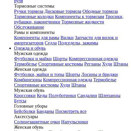
руля
Тормозные системы
Ручки тормоза
Дисковые тормоза
Ободные тормоза
Тормозные колодки
Компоненты к тормозам
Тросики,
рубашки, наконечники
Тормозные жидкости
Обслуживание
Рамы и компоненты
Компоненты для рамы
Вилки
Запчасти для вилок и
амортизаторов
Седла
Подседелы, зажимы
Одежда и обувь
Мужская одежда
Футболки и майки
Шорты
Компрессионная одежда
Термобелье
Спортивные костюмы
Регланы
Худи
Штаны
Женская одежда
Футболки, майки и топы
Шорты
Лосины и бриджи
Комбинезоны
Компрессионная одежда
Термобелье
Спортивные костюмы
Худи
Штаны
Мужская обувь
Кроссовки
Кеды
Полуботинки
Сандалии
Шлепанцы
Бутсы
Головные уборы
Бейсболки
Банданы
Посмотреть все
Аксессуары
Солнцезащитные очки
Напульсники
Женская обувь