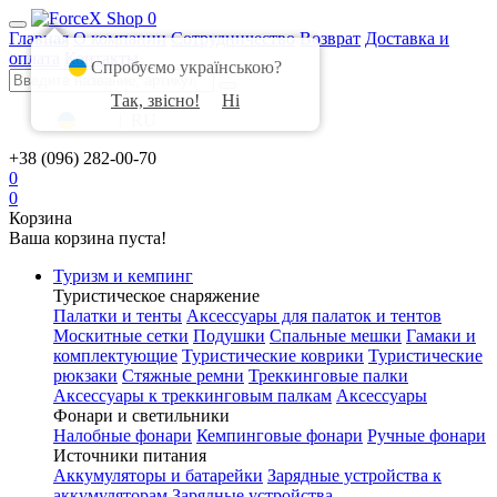
0
Главная
О компании
Сотрудничество
Возврат
Доставка и
оплата
Контакты
Спробуємо українською?
Так, звісно!
Ні
UA
|
RU
+38 (096) 282-00-70
0
0
Корзина
Ваша корзина пуста!
Туризм и кемпинг
Туристическое снаряжение
Палатки и тенты
Аксессуары для палаток и тентов
Москитные сетки
Подушки
Спальные мешки
Гамаки и
комплектующие
Туристические коврики
Туристические
рюкзаки
Стяжные ремни
Треккинговые палки
Аксессуары к треккинговым палкам
Аксессуары
Фонари и светильники
Налобные фонари
Кемпинговые фонари
Ручные фонари
Источники питания
Аккумуляторы и батарейки
Зарядные устройства к
аккумуляторам
Зарядные устройства