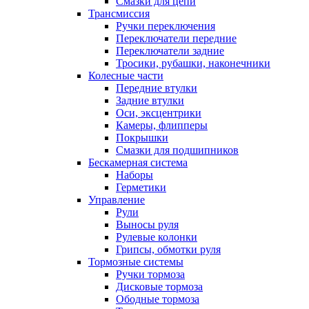
Смазки для цепи
Трансмиссия
Ручки переключения
Переключатели передние
Переключатели задние
Тросики, рубашки, наконечники
Колесные части
Передние втулки
Задние втулки
Оси, эксцентрики
Камеры, флипперы
Покрышки
Смазки для подшипников
Бескамерная система
Наборы
Герметики
Управление
Рули
Выносы руля
Рулевые колонки
Грипсы, обмотки руля
Тормозные системы
Ручки тормоза
Дисковые тормоза
Ободные тормоза