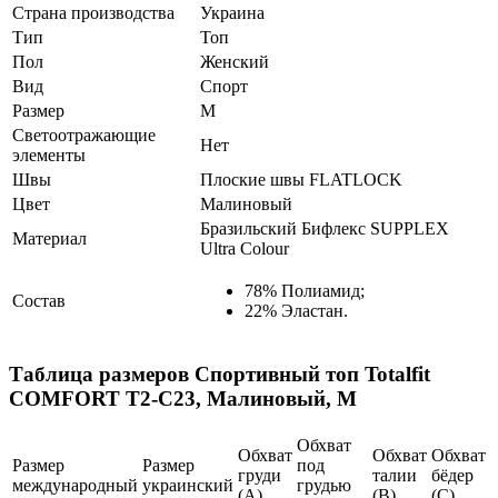
Страна производства
Украина
Тип
Топ
Пол
Женский
Вид
Спорт
Размер
M
Светоотражающие
Нет
элементы
Швы
Плоские швы FLATLOCK
Цвет
Малиновый
Бразильский Бифлекс SUPPLEX
Материал
Ultra Colour
78% Полиамид;
Состав
22% Эластан.
Таблица размеров
Спортивный топ Totalfit
COMFORT T2-C23, Малиновый, M
Обхват
Обхват
Обхват
Обхват
Размер
Размер
под
груди
талии
бёдер
международный
украинский
грудью
(А)
(В)
(С)