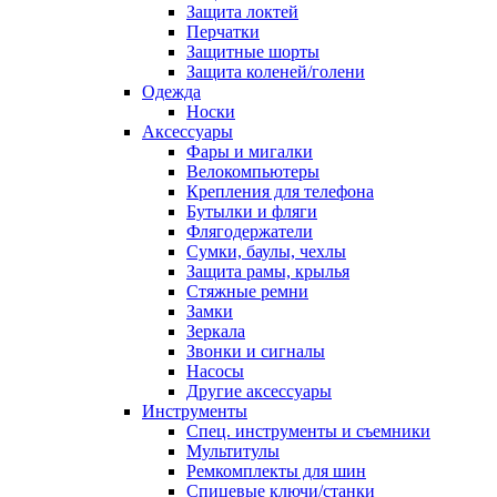
Защита локтей
Перчатки
Защитные шорты
Защита коленей/голени
Одежда
Носки
Аксессуары
Фары и мигалки
Велокомпьютеры
Крепления для телефона
Бутылки и фляги
Флягодержатели
Сумки, баулы, чехлы
Защита рамы, крылья
Стяжные ремни
Замки
Зеркала
Звонки и сигналы
Насосы
Другие аксессуары
Инструменты
Спец. инструменты и съемники
Мультитулы
Ремкомплекты для шин
Спицевые ключи/станки