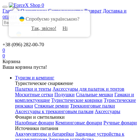
0
Главная
О компании
Сотрудничество
Возврат
Доставка и
оплата
Контакты
Спробуємо українською?
Так, звісно!
Ні
UA
|
RU
+38 (096) 282-00-70
0
0
Корзина
Ваша корзина пуста!
Туризм и кемпинг
Туристическое снаряжение
Палатки и тенты
Аксессуары для палаток и тентов
Москитные сетки
Подушки
Спальные мешки
Гамаки и
комплектующие
Туристические коврики
Туристические
рюкзаки
Стяжные ремни
Треккинговые палки
Аксессуары к треккинговым палкам
Аксессуары
Фонари и светильники
Налобные фонари
Кемпинговые фонари
Ручные фонари
Источники питания
Аккумуляторы и батарейки
Зарядные устройства к
аккумуляторам
Зарядные устройства