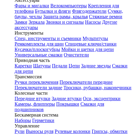
Аксессуары
Фары и мигалки
Велокомпьютеры
Крепления для
телефона
Бутылки и фляги
Флягодержатели
Сумки,
баулы, чехлы
Защита рамы, крылья
Стяжные ремни
Замки
Зеркала
Звонки и сигналы
Насосы
Другие
аксессуары
Инструменты
Спец. инструменты и съемники
Мультитулы
Ремкомплекты для шин
Спицевые ключи/станки
Кусачки/плоскогубцы
Мойки и щетки для цепи
Универсальные смазки
Очистители
Приводная часть
Каретки
Шатуны
Педали
Цепи
Задние звезды
Смазки
для цепи
Трансмиссия
Ручки переключения
Переключатели передние
Переключатели задние
Тросики, рубашки, наконечники
Колесные части
Передние втулки
Задние втулки
Оси, эксцентрики
Камеры, флипперы
Покрышки
Смазки для
подшипников
Бескамерная система
Наборы
Герметики
Управление
Рули
Выносы руля
Рулевые колонки
Грипсы, обмотки