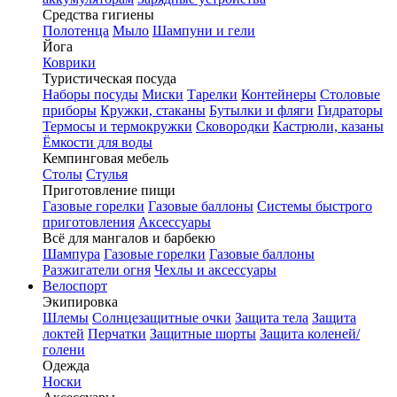
Средства гигиены
Полотенца
Мыло
Шампуни и гели
Йога
Коврики
Туристическая посуда
Наборы посуды
Миски
Тарелки
Контейнеры
Столовые
приборы
Кружки, стаканы
Бутылки и фляги
Гидраторы
Термосы и термокружки
Сковородки
Кастрюли, казаны
Ёмкости для воды
Кемпинговая мебель
Столы
Стулья
Приготовление пищи
Газовые горелки
Газовые баллоны
Системы быстрого
приготовления
Аксессуары
Всё для мангалов и барбекю
Шампура
Газовые горелки
Газовые баллоны
Разжигатели огня
Чехлы и аксессуары
Велоспорт
Экипировка
Шлемы
Солнцезащитные очки
Защита тела
Защита
локтей
Перчатки
Защитные шорты
Защита коленей/
голени
Одежда
Носки