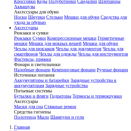
Кроссовки
Кеды
Полуботинки
Сандалии
Шлепанцы
Аквашузы
Аксессуары для обуви
Носки
Шнурки
Стельки
Мешки для обуви
Средства для
ухода за обувью
Аксессуары
Рюкзаки и сумки
Рюкзаки
Сумки
Компрессионные мешки
Герметичные
мешки
Мешки для мокрых вещей
Мешки для обуви
Чехлы для рюкзаков
Чехлы для документов
Чехлы для
смартфонов
Чехлы для одежды
Чехлы для инструментов
Фастексы, пряжки
Фонари и светильники
Налобные фонари
Кемпинговые фонари
Ручные фонари
Источники питания
Аккумуляторы и батарейки
Зарядные устройства к
аккумуляторам
Зарядные устройства
Питьевые системы
Бутылки и фляги
Гидраторы
Термосы и термокружки
Аксессуары
Маски для сна
Стяжные ремни
Средства гигиены
Полотенца
Мыло
Шампуни и гели
Главная