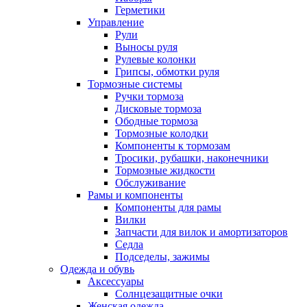
Герметики
Управление
Рули
Выносы руля
Рулевые колонки
Грипсы, обмотки руля
Тормозные системы
Ручки тормоза
Дисковые тормоза
Ободные тормоза
Тормозные колодки
Компоненты к тормозам
Тросики, рубашки, наконечники
Тормозные жидкости
Обслуживание
Рамы и компоненты
Компоненты для рамы
Вилки
Запчасти для вилок и амортизаторов
Седла
Подседелы, зажимы
Одежда и обувь
Аксессуары
Солнцезащитные очки
Женская одежда