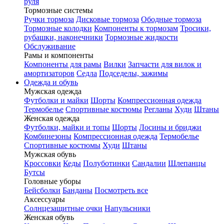
руля
Тормозные системы
Ручки тормоза
Дисковые тормоза
Ободные тормоза
Тормозные колодки
Компоненты к тормозам
Тросики,
рубашки, наконечники
Тормозные жидкости
Обслуживание
Рамы и компоненты
Компоненты для рамы
Вилки
Запчасти для вилок и
амортизаторов
Седла
Подседелы, зажимы
Одежда и обувь
Мужская одежда
Футболки и майки
Шорты
Компрессионная одежда
Термобелье
Спортивные костюмы
Регланы
Худи
Штаны
Женская одежда
Футболки, майки и топы
Шорты
Лосины и бриджи
Комбинезоны
Компрессионная одежда
Термобелье
Спортивные костюмы
Худи
Штаны
Мужская обувь
Кроссовки
Кеды
Полуботинки
Сандалии
Шлепанцы
Бутсы
Головные уборы
Бейсболки
Банданы
Посмотреть все
Аксессуары
Солнцезащитные очки
Напульсники
Женская обувь