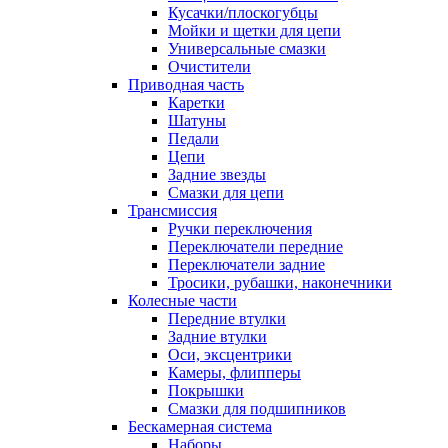
Кусачки/плоскогубцы
Мойки и щетки для цепи
Универсальные смазки
Очистители
Приводная часть
Каретки
Шатуны
Педали
Цепи
Задние звезды
Смазки для цепи
Трансмиссия
Ручки переключения
Переключатели передние
Переключатели задние
Тросики, рубашки, наконечники
Колесные части
Передние втулки
Задние втулки
Оси, эксцентрики
Камеры, флипперы
Покрышки
Смазки для подшипников
Бескамерная система
Наборы