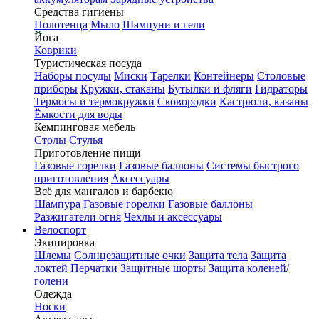
Средства гигиены
Полотенца
Мыло
Шампуни и гели
Йога
Коврики
Туристическая посуда
Наборы посуды
Миски
Тарелки
Контейнеры
Столовые
приборы
Кружки, стаканы
Бутылки и фляги
Гидраторы
Термосы и термокружки
Сковородки
Кастрюли, казаны
Ёмкости для воды
Кемпинговая мебель
Столы
Стулья
Приготовление пищи
Газовые горелки
Газовые баллоны
Системы быстрого
приготовления
Аксессуары
Всё для мангалов и барбекю
Шампура
Газовые горелки
Газовые баллоны
Разжигатели огня
Чехлы и аксессуары
Велоспорт
Экипировка
Шлемы
Солнцезащитные очки
Защита тела
Защита
локтей
Перчатки
Защитные шорты
Защита коленей/
голени
Одежда
Носки