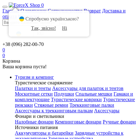
0
Главная
О компании
Сотрудничество
Возврат
Доставка и
оплата
Контакты
Спробуємо українською?
Так, звісно!
Ні
UA
|
RU
+38 (096) 282-00-70
0
0
Корзина
Ваша корзина пуста!
Туризм и кемпинг
Туристическое снаряжение
Палатки и тенты
Аксессуары для палаток и тентов
Москитные сетки
Подушки
Спальные мешки
Гамаки и
комплектующие
Туристические коврики
Туристические
рюкзаки
Стяжные ремни
Треккинговые палки
Аксессуары к треккинговым палкам
Аксессуары
Фонари и светильники
Налобные фонари
Кемпинговые фонари
Ручные фонари
Источники питания
Аккумуляторы и батарейки
Зарядные устройства к
аккумуляторам
Зарядные устройства