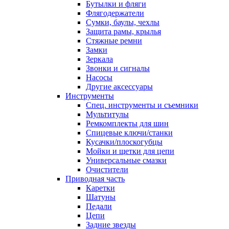
Бутылки и фляги
Флягодержатели
Сумки, баулы, чехлы
Защита рамы, крылья
Стяжные ремни
Замки
Зеркала
Звонки и сигналы
Насосы
Другие аксессуары
Инструменты
Спец. инструменты и съемники
Мультитулы
Ремкомплекты для шин
Спицевые ключи/станки
Кусачки/плоскогубцы
Мойки и щетки для цепи
Универсальные смазки
Очистители
Приводная часть
Каретки
Шатуны
Педали
Цепи
Задние звезды