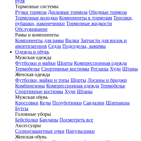
руля
Тормозные системы
Ручки тормоза
Дисковые тормоза
Ободные тормоза
Тормозные колодки
Компоненты к тормозам
Тросики,
рубашки, наконечники
Тормозные жидкости
Обслуживание
Рамы и компоненты
Компоненты для рамы
Вилки
Запчасти для вилок и
амортизаторов
Седла
Подседелы, зажимы
Одежда и обувь
Мужская одежда
Футболки и майки
Шорты
Компрессионная одежда
Термобелье
Спортивные костюмы
Регланы
Худи
Штаны
Женская одежда
Футболки, майки и топы
Шорты
Лосины и бриджи
Комбинезоны
Компрессионная одежда
Термобелье
Спортивные костюмы
Худи
Штаны
Мужская обувь
Кроссовки
Кеды
Полуботинки
Сандалии
Шлепанцы
Бутсы
Головные уборы
Бейсболки
Банданы
Посмотреть все
Аксессуары
Солнцезащитные очки
Напульсники
Женская обувь