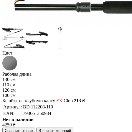
Цвет
Рабочая длина
130 см
110 см
120 см
100 см
Кешбэк на клубную карту F
X
Club
213 ₴
Артикул:
BD 112208-110
EAN:
793661350934
Нет в наличии
4250
₴
Сравнить товар
В список желаний