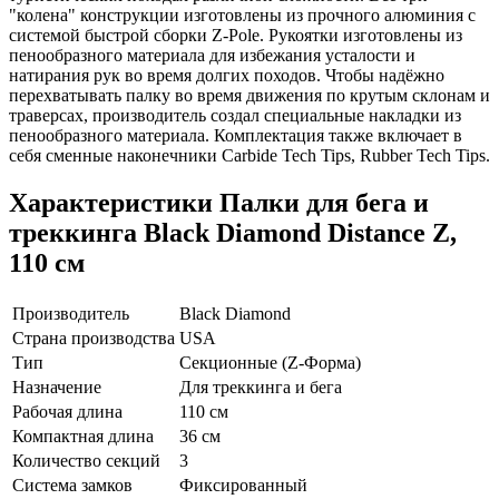
"колена" конструкции изготовлены из прочного алюминия с
системой быстрой сборки Z-Pole. Рукоятки изготовлены из
пенообразного материала для избежания усталости и
натирания рук во время долгих походов. Чтобы надёжно
перехватывать палку во время движения по крутым склонам и
траверсах, производитель создал специальные накладки из
пенообразного материала. Комплектация также включает в
себя сменные наконечники Сarbide Tech Tips, Rubber Tech Tips.
Характеристики
Палки для бега и
треккинга Black Diamond Distance Z,
110 см
Производитель
Black Diamond
Страна производства
USA
Тип
Секционные (Z-Форма)
Назначение
Для треккинга и бега
Рабочая длина
110 см
Компактная длина
36 см
Количество секций
3
Система замков
Фиксированный