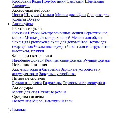
Кроссовки
Кеды
Полуботинки
Сандалии
Шлепанцы
Аквашузы
Аксессуары для обуви
Носки
Шнурки
Стельки
Мешки для обуви
Средства для
ухода за обувью
Аксессуары
Рюкзаки и сумки
Рюкзаки
Сумки
Компрессионные мешки
Герметичные
мешки
Мешки для мокрых вещей
Мешки для обуви
Чехлы для рюкзаков
Чехлы для документов
Чехлы для
смартфонов
Чехлы для одежды
Чехлы для инструментов
Фастексы, пряжки
Фонари и светильники
Налобные фонари
Кемпинговые фонари
Ручные фонари
Источники питания
Аккумуляторы и батарейки
Зарядные устройства к
аккумуляторам
Зарядные устройства
Питьевые системы
Бутылки и фляги
Гидраторы
Термосы и термокружки
Аксессуары
Маски для сна
Стяжные ремни
Средства гигиены
Полотенца
Мыло
Шампуни и гели
Главная