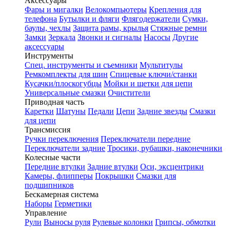
Аксессуары
Фары и мигалки
Велокомпьютеры
Крепления для
телефона
Бутылки и фляги
Флягодержатели
Сумки,
баулы, чехлы
Защита рамы, крылья
Стяжные ремни
Замки
Зеркала
Звонки и сигналы
Насосы
Другие
аксессуары
Инструменты
Спец. инструменты и съемники
Мультитулы
Ремкомплекты для шин
Спицевые ключи/станки
Кусачки/плоскогубцы
Мойки и щетки для цепи
Универсальные смазки
Очистители
Приводная часть
Каретки
Шатуны
Педали
Цепи
Задние звезды
Смазки
для цепи
Трансмиссия
Ручки переключения
Переключатели передние
Переключатели задние
Тросики, рубашки, наконечники
Колесные части
Передние втулки
Задние втулки
Оси, эксцентрики
Камеры, флипперы
Покрышки
Смазки для
подшипников
Бескамерная система
Наборы
Герметики
Управление
Рули
Выносы руля
Рулевые колонки
Грипсы, обмотки