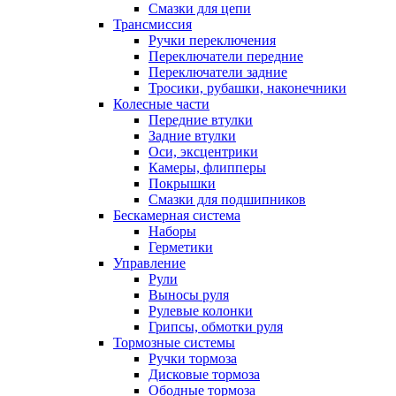
Смазки для цепи
Трансмиссия
Ручки переключения
Переключатели передние
Переключатели задние
Тросики, рубашки, наконечники
Колесные части
Передние втулки
Задние втулки
Оси, эксцентрики
Камеры, флипперы
Покрышки
Смазки для подшипников
Бескамерная система
Наборы
Герметики
Управление
Рули
Выносы руля
Рулевые колонки
Грипсы, обмотки руля
Тормозные системы
Ручки тормоза
Дисковые тормоза
Ободные тормоза