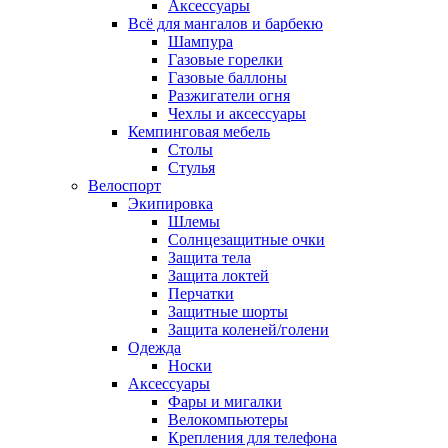
Аксессуары
Всё для мангалов и барбекю
Шампура
Газовые горелки
Газовые баллоны
Разжигатели огня
Чехлы и аксессуары
Кемпинговая мебель
Столы
Стулья
Велоспорт
Экипировка
Шлемы
Солнцезащитные очки
Защита тела
Защита локтей
Перчатки
Защитные шорты
Защита коленей/голени
Одежда
Носки
Аксессуары
Фары и мигалки
Велокомпьютеры
Крепления для телефона