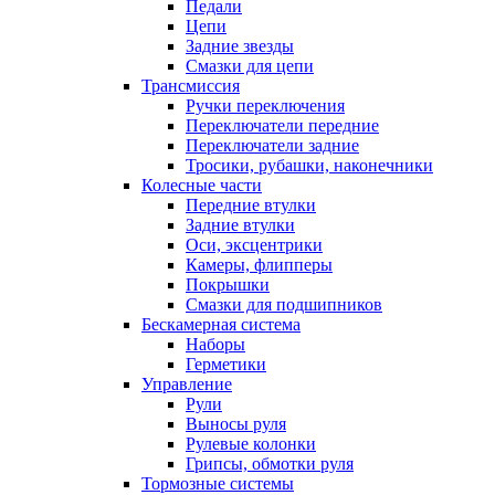
Педали
Цепи
Задние звезды
Смазки для цепи
Трансмиссия
Ручки переключения
Переключатели передние
Переключатели задние
Тросики, рубашки, наконечники
Колесные части
Передние втулки
Задние втулки
Оси, эксцентрики
Камеры, флипперы
Покрышки
Смазки для подшипников
Бескамерная система
Наборы
Герметики
Управление
Рули
Выносы руля
Рулевые колонки
Грипсы, обмотки руля
Тормозные системы