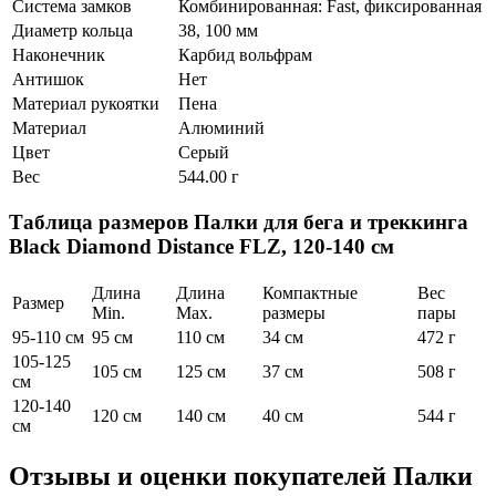
Система замков
Комбинированная: Fast, фиксированная
Диаметр кольца
38, 100 мм
Наконечник
Карбид вольфрам
Антишок
Нет
Материал рукоятки
Пена
Материал
Алюминий
Цвет
Серый
Вес
544.00 г
Таблица размеров
Палки для бега и треккинга
Black Diamond Distance FLZ, 120-140 см
Длина
Длина
Компактные
Вес
Размер
Min.
Max.
размеры
пары
95-110 см
95 см
110 см
34 см
472 г
105-125
105 см
125 см
37 см
508 г
см
120-140
120 см
140 см
40 см
544 г
см
Отзывы и оценки покупателей
Палки