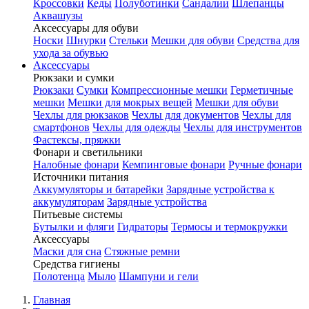
Кроссовки
Кеды
Полуботинки
Сандалии
Шлепанцы
Аквашузы
Аксессуары для обуви
Носки
Шнурки
Стельки
Мешки для обуви
Средства для
ухода за обувью
Аксессуары
Рюкзаки и сумки
Рюкзаки
Сумки
Компрессионные мешки
Герметичные
мешки
Мешки для мокрых вещей
Мешки для обуви
Чехлы для рюкзаков
Чехлы для документов
Чехлы для
смартфонов
Чехлы для одежды
Чехлы для инструментов
Фастексы, пряжки
Фонари и светильники
Налобные фонари
Кемпинговые фонари
Ручные фонари
Источники питания
Аккумуляторы и батарейки
Зарядные устройства к
аккумуляторам
Зарядные устройства
Питьевые системы
Бутылки и фляги
Гидраторы
Термосы и термокружки
Аксессуары
Маски для сна
Стяжные ремни
Средства гигиены
Полотенца
Мыло
Шампуни и гели
Главная