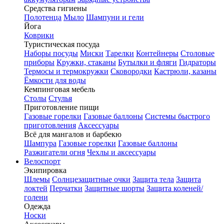
Средства гигиены
Полотенца
Мыло
Шампуни и гели
Йога
Коврики
Туристическая посуда
Наборы посуды
Миски
Тарелки
Контейнеры
Столовые
приборы
Кружки, стаканы
Бутылки и фляги
Гидраторы
Термосы и термокружки
Сковородки
Кастрюли, казаны
Ёмкости для воды
Кемпинговая мебель
Столы
Стулья
Приготовление пищи
Газовые горелки
Газовые баллоны
Системы быстрого
приготовления
Аксессуары
Всё для мангалов и барбекю
Шампура
Газовые горелки
Газовые баллоны
Разжигатели огня
Чехлы и аксессуары
Велоспорт
Экипировка
Шлемы
Солнцезащитные очки
Защита тела
Защита
локтей
Перчатки
Защитные шорты
Защита коленей/
голени
Одежда
Носки