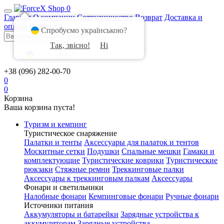
0
Главная
О компании
Сотрудничество
Возврат
Доставка и
оплата
Контакты
Спробуємо українською?
Так, звісно!
Ні
UA
|
RU
+38 (096) 282-00-70
0
0
Корзина
Ваша корзина пуста!
Туризм и кемпинг
Туристическое снаряжение
Палатки и тенты
Аксессуары для палаток и тентов
Москитные сетки
Подушки
Спальные мешки
Гамаки и
комплектующие
Туристические коврики
Туристические
рюкзаки
Стяжные ремни
Треккинговые палки
Аксессуары к треккинговым палкам
Аксессуары
Фонари и светильники
Налобные фонари
Кемпинговые фонари
Ручные фонари
Источники питания
Аккумуляторы и батарейки
Зарядные устройства к
аккумуляторам
Зарядные устройства