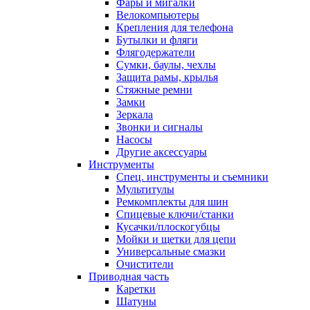
Фары и мигалки
Велокомпьютеры
Крепления для телефона
Бутылки и фляги
Флягодержатели
Сумки, баулы, чехлы
Защита рамы, крылья
Стяжные ремни
Замки
Зеркала
Звонки и сигналы
Насосы
Другие аксессуары
Инструменты
Спец. инструменты и съемники
Мультитулы
Ремкомплекты для шин
Спицевые ключи/станки
Кусачки/плоскогубцы
Мойки и щетки для цепи
Универсальные смазки
Очистители
Приводная часть
Каретки
Шатуны