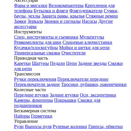
Аксессуары
Фары и мигалки
Велокомпьютеры
Крепления для
телефона
Бутылки и фляги
Флягодержатели
Сумки,
баулы, чехлы
Защита рамы, крылья
Стяжные ремни
Замки
Зеркала
Звонки и сигналы
Насосы
Другие
аксессуары
Инструменты
Спец. инструменты и съемники
Мультитулы
Ремкомплекты для шин
Спицевые ключи/станки
Кусачки/плоскогубцы
Мойки и щетки для цепи
Универсальные смазки
Очистители
Приводная часть
Каретки
Шатуны
Педали
Цепи
Задние звезды
Смазки
для цепи
Трансмиссия
Ручки переключения
Переключатели передние
Переключатели задние
Тросики, рубашки, наконечники
Колесные части
Передние втулки
Задние втулки
Оси, эксцентрики
Камеры, флипперы
Покрышки
Смазки для
подшипников
Бескамерная система
Наборы
Герметики
Управление
Рули
Выносы руля
Рулевые колонки
Грипсы, обмотки