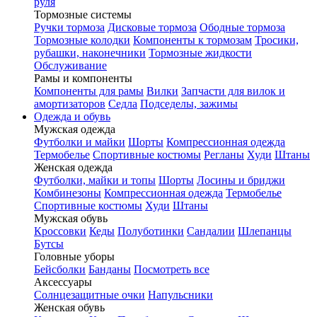
руля
Тормозные системы
Ручки тормоза
Дисковые тормоза
Ободные тормоза
Тормозные колодки
Компоненты к тормозам
Тросики,
рубашки, наконечники
Тормозные жидкости
Обслуживание
Рамы и компоненты
Компоненты для рамы
Вилки
Запчасти для вилок и
амортизаторов
Седла
Подседелы, зажимы
Одежда и обувь
Мужская одежда
Футболки и майки
Шорты
Компрессионная одежда
Термобелье
Спортивные костюмы
Регланы
Худи
Штаны
Женская одежда
Футболки, майки и топы
Шорты
Лосины и бриджи
Комбинезоны
Компрессионная одежда
Термобелье
Спортивные костюмы
Худи
Штаны
Мужская обувь
Кроссовки
Кеды
Полуботинки
Сандалии
Шлепанцы
Бутсы
Головные уборы
Бейсболки
Банданы
Посмотреть все
Аксессуары
Солнцезащитные очки
Напульсники
Женская обувь