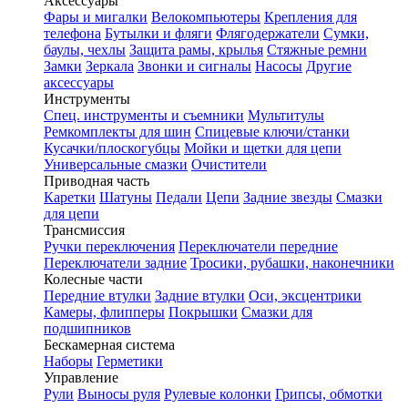
Аксессуары
Фары и мигалки
Велокомпьютеры
Крепления для
телефона
Бутылки и фляги
Флягодержатели
Сумки,
баулы, чехлы
Защита рамы, крылья
Стяжные ремни
Замки
Зеркала
Звонки и сигналы
Насосы
Другие
аксессуары
Инструменты
Спец. инструменты и съемники
Мультитулы
Ремкомплекты для шин
Спицевые ключи/станки
Кусачки/плоскогубцы
Мойки и щетки для цепи
Универсальные смазки
Очистители
Приводная часть
Каретки
Шатуны
Педали
Цепи
Задние звезды
Смазки
для цепи
Трансмиссия
Ручки переключения
Переключатели передние
Переключатели задние
Тросики, рубашки, наконечники
Колесные части
Передние втулки
Задние втулки
Оси, эксцентрики
Камеры, флипперы
Покрышки
Смазки для
подшипников
Бескамерная система
Наборы
Герметики
Управление
Рули
Выносы руля
Рулевые колонки
Грипсы, обмотки