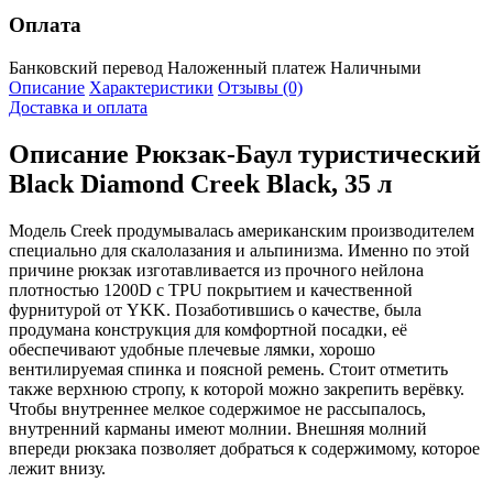
Оплата
Банковский перевод
Наложенный платеж
Наличными
Описание
Характеристики
Отзывы (0)
Доставка и оплата
Описание
Рюкзак-Баул туристический
Black Diamond Creek Black, 35 л
Модель Creek продумывалась американским производителем
специально для скалолазания и альпинизма. Именно по этой
причине рюкзак изготавливается из прочного нейлона
плотностью 1200D с TPU покрытием и качественной
фурнитурой от YKK. Позаботившись о качестве, была
продумана конструкция для комфортной посадки, её
обеспечивают удобные плечевые лямки, хорошо
вентилируемая спинка и поясной ремень. Стоит отметить
также верхнюю стропу, к которой можно закрепить верёвку.
Чтобы внутреннее мелкое содержимое не рассыпалось,
внутренний карманы имеют молнии. Внешняя молний
впереди рюкзака позволяет добраться к содержимому, которое
лежит внизу.