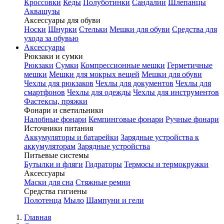
Кроссовки
Кеды
Полуботинки
Сандалии
Шлепанцы
Аквашузы
Аксессуары для обуви
Носки
Шнурки
Стельки
Мешки для обуви
Средства для
ухода за обувью
Аксессуары
Рюкзаки и сумки
Рюкзаки
Сумки
Компрессионные мешки
Герметичные
мешки
Мешки для мокрых вещей
Мешки для обуви
Чехлы для рюкзаков
Чехлы для документов
Чехлы для
смартфонов
Чехлы для одежды
Чехлы для инструментов
Фастексы, пряжки
Фонари и светильники
Налобные фонари
Кемпинговые фонари
Ручные фонари
Источники питания
Аккумуляторы и батарейки
Зарядные устройства к
аккумуляторам
Зарядные устройства
Питьевые системы
Бутылки и фляги
Гидраторы
Термосы и термокружки
Аксессуары
Маски для сна
Стяжные ремни
Средства гигиены
Полотенца
Мыло
Шампуни и гели
Главная