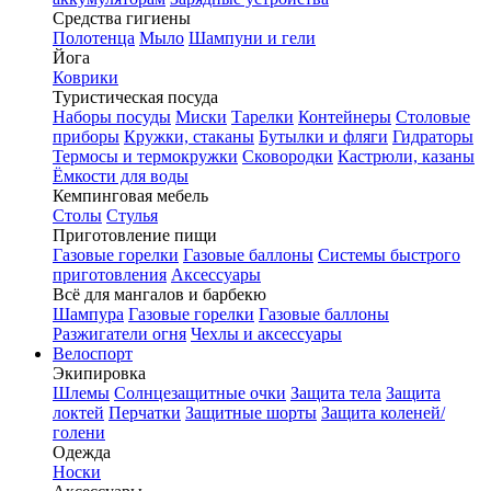
Средства гигиены
Полотенца
Мыло
Шампуни и гели
Йога
Коврики
Туристическая посуда
Наборы посуды
Миски
Тарелки
Контейнеры
Столовые
приборы
Кружки, стаканы
Бутылки и фляги
Гидраторы
Термосы и термокружки
Сковородки
Кастрюли, казаны
Ёмкости для воды
Кемпинговая мебель
Столы
Стулья
Приготовление пищи
Газовые горелки
Газовые баллоны
Системы быстрого
приготовления
Аксессуары
Всё для мангалов и барбекю
Шампура
Газовые горелки
Газовые баллоны
Разжигатели огня
Чехлы и аксессуары
Велоспорт
Экипировка
Шлемы
Солнцезащитные очки
Защита тела
Защита
локтей
Перчатки
Защитные шорты
Защита коленей/
голени
Одежда
Носки