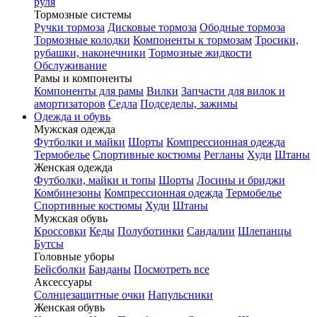
руля
Тормозные системы
Ручки тормоза
Дисковые тормоза
Ободные тормоза
Тормозные колодки
Компоненты к тормозам
Тросики,
рубашки, наконечники
Тормозные жидкости
Обслуживание
Рамы и компоненты
Компоненты для рамы
Вилки
Запчасти для вилок и
амортизаторов
Седла
Подседелы, зажимы
Одежда и обувь
Мужская одежда
Футболки и майки
Шорты
Компрессионная одежда
Термобелье
Спортивные костюмы
Регланы
Худи
Штаны
Женская одежда
Футболки, майки и топы
Шорты
Лосины и бриджи
Комбинезоны
Компрессионная одежда
Термобелье
Спортивные костюмы
Худи
Штаны
Мужская обувь
Кроссовки
Кеды
Полуботинки
Сандалии
Шлепанцы
Бутсы
Головные уборы
Бейсболки
Банданы
Посмотреть все
Аксессуары
Солнцезащитные очки
Напульсники
Женская обувь