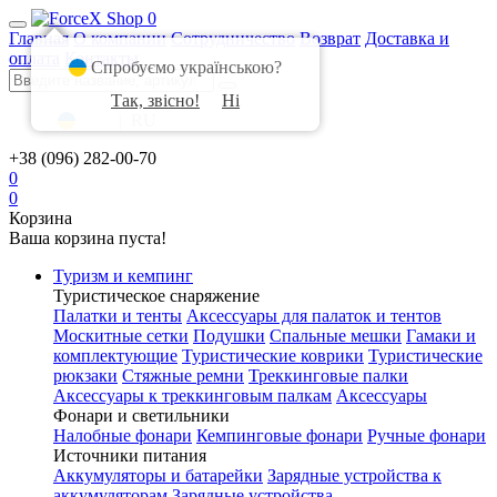
0
Главная
О компании
Сотрудничество
Возврат
Доставка и
оплата
Контакты
Спробуємо українською?
Так, звісно!
Ні
UA
|
RU
+38 (096) 282-00-70
0
0
Корзина
Ваша корзина пуста!
Туризм и кемпинг
Туристическое снаряжение
Палатки и тенты
Аксессуары для палаток и тентов
Москитные сетки
Подушки
Спальные мешки
Гамаки и
комплектующие
Туристические коврики
Туристические
рюкзаки
Стяжные ремни
Треккинговые палки
Аксессуары к треккинговым палкам
Аксессуары
Фонари и светильники
Налобные фонари
Кемпинговые фонари
Ручные фонари
Источники питания
Аккумуляторы и батарейки
Зарядные устройства к
аккумуляторам
Зарядные устройства