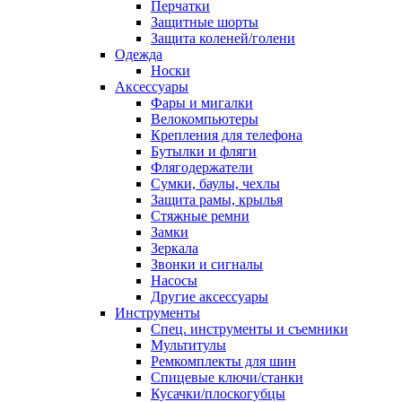
Перчатки
Защитные шорты
Защита коленей/голени
Одежда
Носки
Аксессуары
Фары и мигалки
Велокомпьютеры
Крепления для телефона
Бутылки и фляги
Флягодержатели
Сумки, баулы, чехлы
Защита рамы, крылья
Стяжные ремни
Замки
Зеркала
Звонки и сигналы
Насосы
Другие аксессуары
Инструменты
Спец. инструменты и съемники
Мультитулы
Ремкомплекты для шин
Спицевые ключи/станки
Кусачки/плоскогубцы