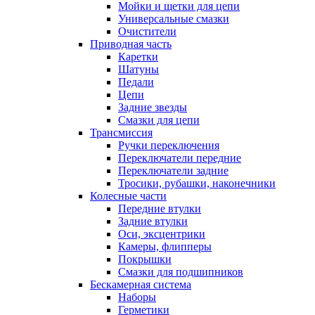
Мойки и щетки для цепи
Универсальные смазки
Очистители
Приводная часть
Каретки
Шатуны
Педали
Цепи
Задние звезды
Смазки для цепи
Трансмиссия
Ручки переключения
Переключатели передние
Переключатели задние
Тросики, рубашки, наконечники
Колесные части
Передние втулки
Задние втулки
Оси, эксцентрики
Камеры, флипперы
Покрышки
Смазки для подшипников
Бескамерная система
Наборы
Герметики