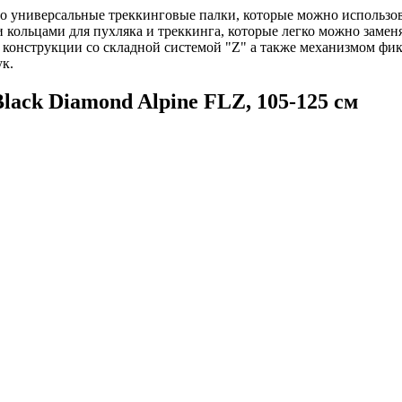
то универсальные треккинговые палки, которые можно использова
кольцами для пухляка и треккинга, которые легко можно заменя
онструкции со складной системой "Z" а также механизмом фикс
ук.
ack Diamond Alpine FLZ, 105-125 см