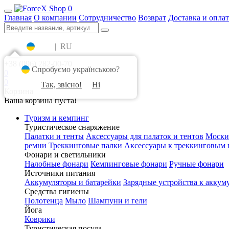
0
Главная
О компании
Сотрудничество
Возврат
Доставка и оплат
UA
|
RU
+38 (096) 282-00-70
Спробуємо українською?
0
0
Так, звісно!
Ні
Корзина
Ваша корзина пуста!
Туризм и кемпинг
Туристическое снаряжение
Палатки и тенты
Аксессуары для палаток и тентов
Моски
ремни
Треккинговые палки
Аксессуары к треккинговым 
Фонари и светильники
Налобные фонари
Кемпинговые фонари
Ручные фонари
Источники питания
Аккумуляторы и батарейки
Зарядные устройства к аккум
Средства гигиены
Полотенца
Мыло
Шампуни и гели
Йога
Коврики
Туристическая посуда