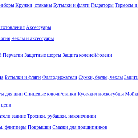
риборы
Кружки, стаканы
Бутылки и фляги
Гидраторы
Термосы и
иготовления
Аксессуары
 огня
Чехлы и аксессуары
й
Перчатки
Защитные шорты
Защита коленей/голени
на
Бутылки и фляги
Флягодержатели
Сумки, баулы, чехлы
Защит
ты для шин
Спицевые ключи/станки
Кусачки/плоскогубцы
Мойки
 цепи
тели задние
Тросики, рубашки, наконечники
ы, флипперы
Покрышки
Смазки для подшипников