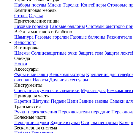
Наборы посуды
Миски
Тарелки
Контейнеры
Столовые п
Кемпинговая мебель
Столы
Стулья
Приготовление пищи
Газовые горелки
Газовые баллоны
Системы быстрого пр
Всё для мангалов и барбекю
Шампура
Газовые горелки
Газовые баллоны
Разжигатели
Велоспорт
Экипировка
Шлемы
Солнцезащитные очки
Защита тела
Защита локте
Одежда
Носки
Аксессуары
Фары и мигалки
Велокомпьютеры
Крепления для телефо
сигналы
Насосы
Другие аксессуары
Инструменты
Спец. инструменты и съемники
Мультитулы
Ремкомплек
Приводная часть
Каретки
Шатуны
Педали
Цепи
Задние звезды
Смазки для
Трансмиссия
Ручки переключения
Переключатели передние
Переключа
Колесные части
Передние втулки
Задние втулки
Оси, эксцентрики
Камер
Бескамерная система