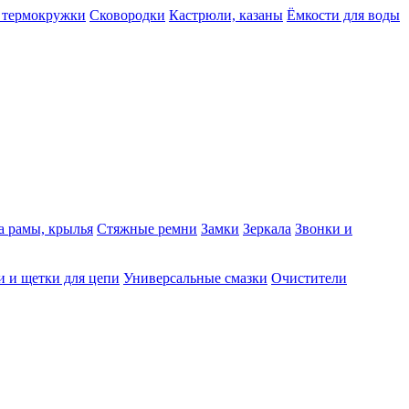
 термокружки
Сковородки
Кастрюли, казаны
Ёмкости для воды
а рамы, крылья
Стяжные ремни
Замки
Зеркала
Звонки и
 и щетки для цепи
Универсальные смазки
Очистители