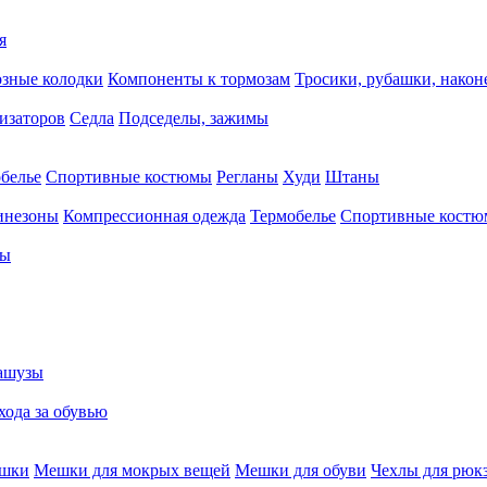
я
зные колодки
Компоненты к тормозам
Тросики, рубашки, нако
тизаторов
Седла
Подседелы, зажимы
белье
Спортивные костюмы
Регланы
Худи
Штаны
инезоны
Компрессионная одежда
Термобелье
Спортивные кост
сы
ашузы
хода за обувью
ешки
Мешки для мокрых вещей
Мешки для обуви
Чехлы для рюк