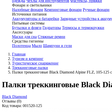
одежды
Чехлы для инструментов
Фастексы, пряжки
Фонари и светильники
Налобные фонари
Кемпинговые фонари
Ручные фонари
Источники питания
Аккумуляторы и батарейки
Зарядные устройства к аккум
Питьевые системы
Бутылки и фляги
Гидраторы
Термосы и термокружки
Аксессуары
Маски для сна
Стяжные ремни
Средства гигиены
Полотенца
Мыло
Шампуни и гели
Главная
Туризм и кемпинг
Туристическое снаряжение
Треккинговые палки
Палки треккинговые Black Diamond Alpine FLZ, 105-125 
Палки треккинговые Black Dia
Black Diamond
Отзывы (0)
Код товара: 001520-125