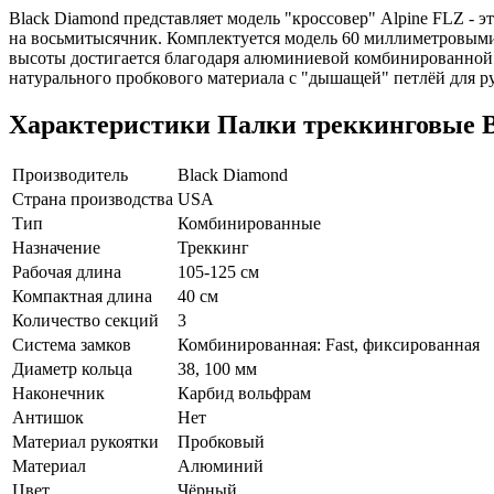
Black Diamond представляет модель "кроссовер" Alpine FLZ - э
на восьмитысячник. Комплектуется модель 60 миллиметровыми 
высоты достигается благодаря алюминиевой комбинированной к
натурального пробкового материала с "дышащей" петлёй для р
Характеристики
Палки треккинговые Bl
Производитель
Black Diamond
Страна производства
USA
Тип
Комбинированные
Назначение
Треккинг
Рабочая длина
105-125 см
Компактная длина
40 см
Количество секций
3
Система замков
Комбинированная: Fast, фиксированная
Диаметр кольца
38, 100 мм
Наконечник
Карбид вольфрам
Антишок
Нет
Материал рукоятки
Пробковый
Материал
Алюминий
Цвет
Чёрный