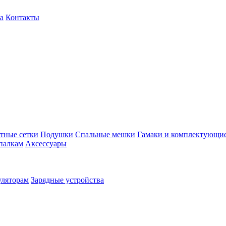
а
Контакты
тные сетки
Подушки
Спальные мешки
Гамаки и комплектующи
палкам
Аксессуары
уляторам
Зарядные устройства