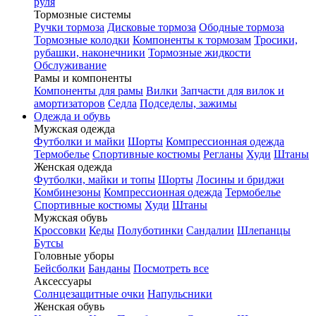
руля
Тормозные системы
Ручки тормоза
Дисковые тормоза
Ободные тормоза
Тормозные колодки
Компоненты к тормозам
Тросики,
рубашки, наконечники
Тормозные жидкости
Обслуживание
Рамы и компоненты
Компоненты для рамы
Вилки
Запчасти для вилок и
амортизаторов
Седла
Подседелы, зажимы
Одежда и обувь
Мужская одежда
Футболки и майки
Шорты
Компрессионная одежда
Термобелье
Спортивные костюмы
Регланы
Худи
Штаны
Женская одежда
Футболки, майки и топы
Шорты
Лосины и бриджи
Комбинезоны
Компрессионная одежда
Термобелье
Спортивные костюмы
Худи
Штаны
Мужская обувь
Кроссовки
Кеды
Полуботинки
Сандалии
Шлепанцы
Бутсы
Головные уборы
Бейсболки
Банданы
Посмотреть все
Аксессуары
Солнцезащитные очки
Напульсники
Женская обувь