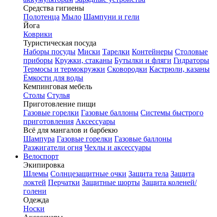
Средства гигиены
Полотенца
Мыло
Шампуни и гели
Йога
Коврики
Туристическая посуда
Наборы посуды
Миски
Тарелки
Контейнеры
Столовые
приборы
Кружки, стаканы
Бутылки и фляги
Гидраторы
Термосы и термокружки
Сковородки
Кастрюли, казаны
Ёмкости для воды
Кемпинговая мебель
Столы
Стулья
Приготовление пищи
Газовые горелки
Газовые баллоны
Системы быстрого
приготовления
Аксессуары
Всё для мангалов и барбекю
Шампура
Газовые горелки
Газовые баллоны
Разжигатели огня
Чехлы и аксессуары
Велоспорт
Экипировка
Шлемы
Солнцезащитные очки
Защита тела
Защита
локтей
Перчатки
Защитные шорты
Защита коленей/
голени
Одежда
Носки