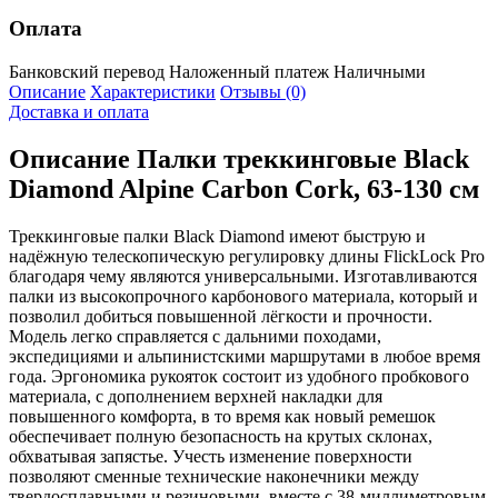
Оплата
Банковский перевод
Наложенный платеж
Наличными
Описание
Характеристики
Отзывы (0)
Доставка и оплата
Описание
Палки треккинговые Black
Diamond Alpine Carbon Cork, 63-130 см
Треккинговые палки Black Diamond имеют быструю и
надёжную телескопическую регулировку длины FlickLock Pro
благодаря чему являются универсальными. Изготавливаются
палки из высокопрочного карбонового материала, который и
позволил добиться повышенной лёгкости и прочности.
Модель легко справляется с дальними походами,
экспедициями и альпинистскими маршрутами в любое время
года. Эргономика рукояток состоит из удобного пробкового
материала, с дополнением верхней накладки для
повышенного комфорта, в то время как новый ремешок
обеспечивает полную безопасность на крутых склонах,
обхватывая запястье. Учесть изменение поверхности
позволяют сменные технические наконечники между
твердосплавными и резиновыми, вместе с 38-миллиметровым