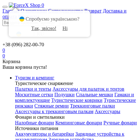
0
Главная
О компании
Сотрудничество
Возврат
Доставка и
оплата
Контакты
Спробуємо українською?
Так, звісно!
Ні
UA
|
RU
+38 (096) 282-00-70
0
0
Корзина
Ваша корзина пуста!
Туризм и кемпинг
Туристическое снаряжение
Палатки и тенты
Аксессуары для палаток и тентов
Москитные сетки
Подушки
Спальные мешки
Гамаки и
комплектующие
Туристические коврики
Туристические
рюкзаки
Стяжные ремни
Треккинговые палки
Аксессуары к треккинговым палкам
Аксессуары
Фонари и светильники
Налобные фонари
Кемпинговые фонари
Ручные фонари
Источники питания
Аккумуляторы и батарейки
Зарядные устройства к
аккумуляторам
Зарядные устройства