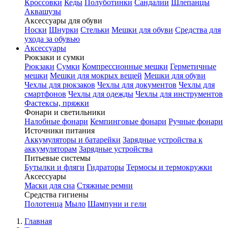
Кроссовки
Кеды
Полуботинки
Сандалии
Шлепанцы
Аквашузы
Аксессуары для обуви
Носки
Шнурки
Стельки
Мешки для обуви
Средства для
ухода за обувью
Аксессуары
Рюкзаки и сумки
Рюкзаки
Сумки
Компрессионные мешки
Герметичные
мешки
Мешки для мокрых вещей
Мешки для обуви
Чехлы для рюкзаков
Чехлы для документов
Чехлы для
смартфонов
Чехлы для одежды
Чехлы для инструментов
Фастексы, пряжки
Фонари и светильники
Налобные фонари
Кемпинговые фонари
Ручные фонари
Источники питания
Аккумуляторы и батарейки
Зарядные устройства к
аккумуляторам
Зарядные устройства
Питьевые системы
Бутылки и фляги
Гидраторы
Термосы и термокружки
Аксессуары
Маски для сна
Стяжные ремни
Средства гигиены
Полотенца
Мыло
Шампуни и гели
Главная