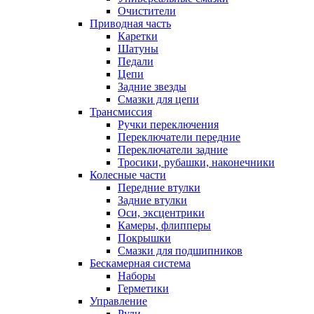
Очистители
Приводная часть
Каретки
Шатуны
Педали
Цепи
Задние звезды
Смазки для цепи
Трансмиссия
Ручки переключения
Переключатели передние
Переключатели задние
Тросики, рубашки, наконечники
Колесные части
Передние втулки
Задние втулки
Оси, эксцентрики
Камеры, флипперы
Покрышки
Смазки для подшипников
Бескамерная система
Наборы
Герметики
Управление
Рули