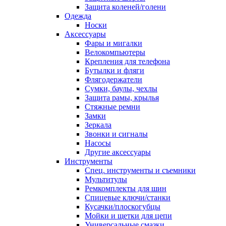
Защита коленей/голени
Одежда
Носки
Аксессуары
Фары и мигалки
Велокомпьютеры
Крепления для телефона
Бутылки и фляги
Флягодержатели
Сумки, баулы, чехлы
Защита рамы, крылья
Стяжные ремни
Замки
Зеркала
Звонки и сигналы
Насосы
Другие аксессуары
Инструменты
Спец. инструменты и съемники
Мультитулы
Ремкомплекты для шин
Спицевые ключи/станки
Кусачки/плоскогубцы
Мойки и щетки для цепи
Универсальные смазки