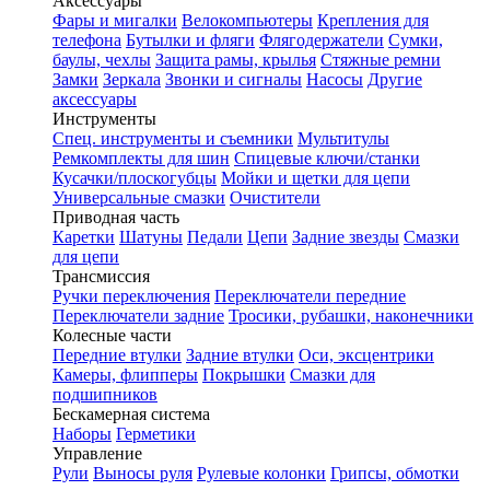
Аксессуары
Фары и мигалки
Велокомпьютеры
Крепления для
телефона
Бутылки и фляги
Флягодержатели
Сумки,
баулы, чехлы
Защита рамы, крылья
Стяжные ремни
Замки
Зеркала
Звонки и сигналы
Насосы
Другие
аксессуары
Инструменты
Спец. инструменты и съемники
Мультитулы
Ремкомплекты для шин
Спицевые ключи/станки
Кусачки/плоскогубцы
Мойки и щетки для цепи
Универсальные смазки
Очистители
Приводная часть
Каретки
Шатуны
Педали
Цепи
Задние звезды
Смазки
для цепи
Трансмиссия
Ручки переключения
Переключатели передние
Переключатели задние
Тросики, рубашки, наконечники
Колесные части
Передние втулки
Задние втулки
Оси, эксцентрики
Камеры, флипперы
Покрышки
Смазки для
подшипников
Бескамерная система
Наборы
Герметики
Управление
Рули
Выносы руля
Рулевые колонки
Грипсы, обмотки