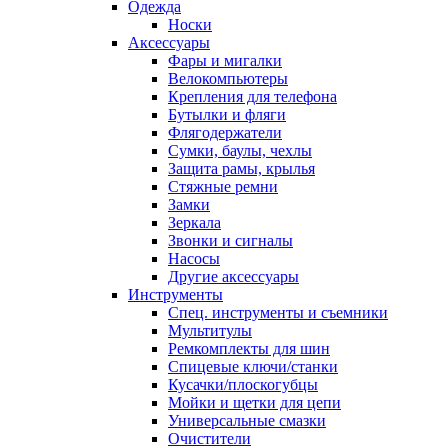
Одежда
Носки
Аксессуары
Фары и мигалки
Велокомпьютеры
Крепления для телефона
Бутылки и фляги
Флягодержатели
Сумки, баулы, чехлы
Защита рамы, крылья
Стяжные ремни
Замки
Зеркала
Звонки и сигналы
Насосы
Другие аксессуары
Инструменты
Спец. инструменты и съемники
Мультитулы
Ремкомплекты для шин
Спицевые ключи/станки
Кусачки/плоскогубцы
Мойки и щетки для цепи
Универсальные смазки
Очистители