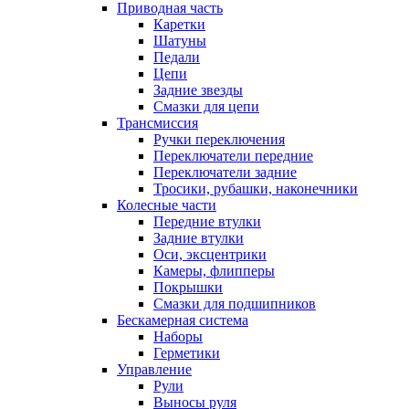
Приводная часть
Каретки
Шатуны
Педали
Цепи
Задние звезды
Смазки для цепи
Трансмиссия
Ручки переключения
Переключатели передние
Переключатели задние
Тросики, рубашки, наконечники
Колесные части
Передние втулки
Задние втулки
Оси, эксцентрики
Камеры, флипперы
Покрышки
Смазки для подшипников
Бескамерная система
Наборы
Герметики
Управление
Рули
Выносы руля