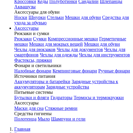
Кроссовки
Кеды
Полуботинки
Сандалии
Шлепанцы
Аквашузы
Аксессуары для обуви
Носки
Шнурки
Стельки
Мешки для обуви
Средства для
ухода за обувью
Аксессуары
Рюкзаки и сумки
Рюкзаки
Сумки
Компрессионные мешки
Герметичные
мешки
Мешки для мокрых вещей
Мешки для обуви
Чехлы для рюкзаков
Чехлы для документов
Чехлы для
смартфонов
Чехлы для одежды
Чехлы для инструментов
Фастексы, пряжки
Фонари и светильники
Налобные фонари
Кемпинговые фонари
Ручные фонари
Источники питания
Аккумуляторы и батарейки
Зарядные устройства к
аккумуляторам
Зарядные устройства
Питьевые системы
Бутылки и фляги
Гидраторы
Термосы и термокружки
Аксессуары
Маски для сна
Стяжные ремни
Средства гигиены
Полотенца
Мыло
Шампуни и гели
Главная