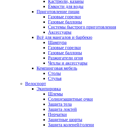
Кастрюли, казаны
Ёмкости для воды
Приготовление пищи
Газовые горелки
Газовые баллоны
Системы быстрого приготовления
Аксессуары
Всё для мангалов и барбекю
Шампура
Газовые горелки
Газовые баллоны
Разжигатели огня
Чехлы и аксессуары
Кемпинговая мебель
Столы
Стулья
Велоспорт
Экипировка
Шлемы
Солнцезащитные очки
Защита тела
Защита локтей
Перчатки
Защитные шорты
Защита коленей/голени