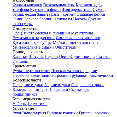
Аксессуары
Фары и мигалки
Велокомпьютеры
Крепления для
телефона
Бутылки и фляги
Флягодержатели
Сумки,
баулы, чехлы
Защита рамы, крылья
Стяжные ремни
Замки
Зеркала
Звонки и сигналы
Насосы
Другие
аксессуары
Инструменты
Спец. инструменты и съемники
Мультитулы
Ремкомплекты для шин
Спицевые ключи/станки
Кусачки/плоскогубцы
Мойки и щетки для цепи
Универсальные смазки
Очистители
Приводная часть
Каретки
Шатуны
Педали
Цепи
Задние звезды
Смазки
для цепи
Трансмиссия
Ручки переключения
Переключатели передние
Переключатели задние
Тросики, рубашки, наконечники
Колесные части
Передние втулки
Задние втулки
Оси, эксцентрики
Камеры, флипперы
Покрышки
Смазки для
подшипников
Бескамерная система
Наборы
Герметики
Управление
Рули
Выносы руля
Рулевые колонки
Грипсы, обмотки