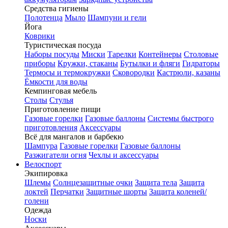
Средства гигиены
Полотенца
Мыло
Шампуни и гели
Йога
Коврики
Туристическая посуда
Наборы посуды
Миски
Тарелки
Контейнеры
Столовые
приборы
Кружки, стаканы
Бутылки и фляги
Гидраторы
Термосы и термокружки
Сковородки
Кастрюли, казаны
Ёмкости для воды
Кемпинговая мебель
Столы
Стулья
Приготовление пищи
Газовые горелки
Газовые баллоны
Системы быстрого
приготовления
Аксессуары
Всё для мангалов и барбекю
Шампура
Газовые горелки
Газовые баллоны
Разжигатели огня
Чехлы и аксессуары
Велоспорт
Экипировка
Шлемы
Солнцезащитные очки
Защита тела
Защита
локтей
Перчатки
Защитные шорты
Защита коленей/
голени
Одежда
Носки