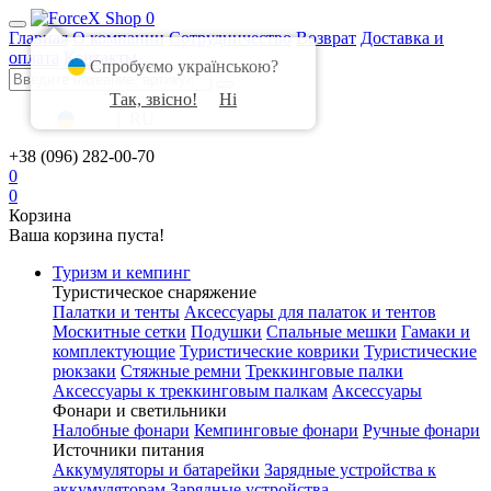
0
Главная
О компании
Сотрудничество
Возврат
Доставка и
оплата
Контакты
Спробуємо українською?
Так, звісно!
Ні
UA
|
RU
+38 (096) 282-00-70
0
0
Корзина
Ваша корзина пуста!
Туризм и кемпинг
Туристическое снаряжение
Палатки и тенты
Аксессуары для палаток и тентов
Москитные сетки
Подушки
Спальные мешки
Гамаки и
комплектующие
Туристические коврики
Туристические
рюкзаки
Стяжные ремни
Треккинговые палки
Аксессуары к треккинговым палкам
Аксессуары
Фонари и светильники
Налобные фонари
Кемпинговые фонари
Ручные фонари
Источники питания
Аккумуляторы и батарейки
Зарядные устройства к
аккумуляторам
Зарядные устройства