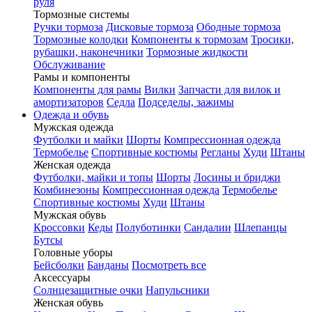
руля
Тормозные системы
Ручки тормоза
Дисковые тормоза
Ободные тормоза
Тормозные колодки
Компоненты к тормозам
Тросики,
рубашки, наконечники
Тормозные жидкости
Обслуживание
Рамы и компоненты
Компоненты для рамы
Вилки
Запчасти для вилок и
амортизаторов
Седла
Подседелы, зажимы
Одежда и обувь
Мужская одежда
Футболки и майки
Шорты
Компрессионная одежда
Термобелье
Спортивные костюмы
Регланы
Худи
Штаны
Женская одежда
Футболки, майки и топы
Шорты
Лосины и бриджи
Комбинезоны
Компрессионная одежда
Термобелье
Спортивные костюмы
Худи
Штаны
Мужская обувь
Кроссовки
Кеды
Полуботинки
Сандалии
Шлепанцы
Бутсы
Головные уборы
Бейсболки
Банданы
Посмотреть все
Аксессуары
Солнцезащитные очки
Напульсники
Женская обувь