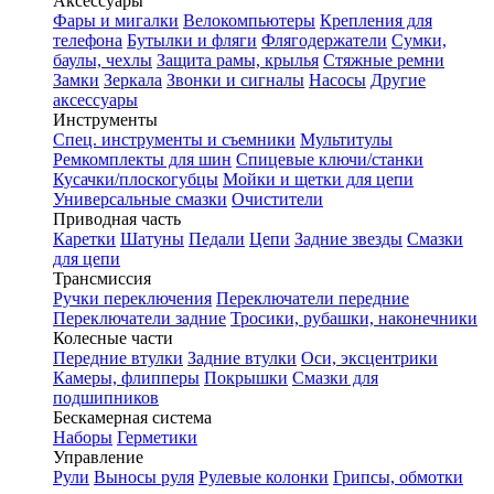
Аксессуары
Фары и мигалки
Велокомпьютеры
Крепления для
телефона
Бутылки и фляги
Флягодержатели
Сумки,
баулы, чехлы
Защита рамы, крылья
Стяжные ремни
Замки
Зеркала
Звонки и сигналы
Насосы
Другие
аксессуары
Инструменты
Спец. инструменты и съемники
Мультитулы
Ремкомплекты для шин
Спицевые ключи/станки
Кусачки/плоскогубцы
Мойки и щетки для цепи
Универсальные смазки
Очистители
Приводная часть
Каретки
Шатуны
Педали
Цепи
Задние звезды
Смазки
для цепи
Трансмиссия
Ручки переключения
Переключатели передние
Переключатели задние
Тросики, рубашки, наконечники
Колесные части
Передние втулки
Задние втулки
Оси, эксцентрики
Камеры, флипперы
Покрышки
Смазки для
подшипников
Бескамерная система
Наборы
Герметики
Управление
Рули
Выносы руля
Рулевые колонки
Грипсы, обмотки