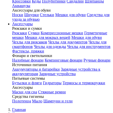
Кроссовки
Кеды
Полуботинки
Сандалии
Шлепанцы
Аквашузы
Аксессуары для обуви
Носки
Шнурки
Стельки
Мешки для обуви
Средства для
ухода за обувью
Аксессуары
Рюкзаки и сумки
Рюкзаки
Сумки
Компрессионные мешки
Герметичные
мешки
Мешки для мокрых вещей
Мешки для обуви
Чехлы для рюкзаков
Чехлы для документов
Чехлы для
смартфонов
Чехлы для одежды
Чехлы для инструментов
Фастексы, пряжки
Фонари и светильники
Налобные фонари
Кемпинговые фонари
Ручные фонари
Источники питания
Аккумуляторы и батарейки
Зарядные устройства к
аккумуляторам
Зарядные устройства
Питьевые системы
Бутылки и фляги
Гидраторы
Термосы и термокружки
Аксессуары
Маски для сна
Стяжные ремни
Средства гигиены
Полотенца
Мыло
Шампуни и гели
Главная