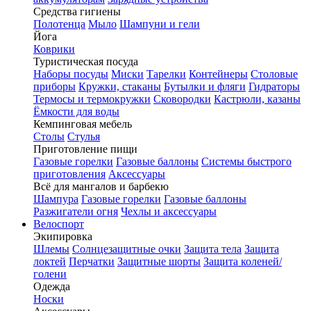
Средства гигиены
Полотенца
Мыло
Шампуни и гели
Йога
Коврики
Туристическая посуда
Наборы посуды
Миски
Тарелки
Контейнеры
Столовые
приборы
Кружки, стаканы
Бутылки и фляги
Гидраторы
Термосы и термокружки
Сковородки
Кастрюли, казаны
Ёмкости для воды
Кемпинговая мебель
Столы
Стулья
Приготовление пищи
Газовые горелки
Газовые баллоны
Системы быстрого
приготовления
Аксессуары
Всё для мангалов и барбекю
Шампура
Газовые горелки
Газовые баллоны
Разжигатели огня
Чехлы и аксессуары
Велоспорт
Экипировка
Шлемы
Солнцезащитные очки
Защита тела
Защита
локтей
Перчатки
Защитные шорты
Защита коленей/
голени
Одежда
Носки