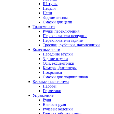
Шатуны
Педали
Цепи
Задние звезды
Смазки для цепи
Трансмиссия
Ручки переключения
Переключатели передние
Переключатели задние
Тросики, рубашки, наконечники
Колесные части
Передние втулки
Задние втулки
Оси, эксцентрики
Камеры, флипперы
Покрышки
Смазки для подшипников
Бескамерная система
Наборы
Герметики
Управление
Рули
Выносы руля
Рулевые колонки
Грипсы, обмотки руля