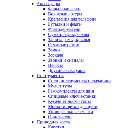
Аксессуары
Фары и мигалки
Велокомпьютеры
Крепления для телефона
Бутылки и фляги
Флягодержатели
Сумки, баулы, чехлы
Защита рамы, крылья
Стяжные ремни
Замки
Зеркала
Звонки и сигналы
Насосы
Другие аксессуары
Инструменты
Спец. инструменты и съемники
Мультитулы
Ремкомплекты для шин
Спицевые ключи/станки
Кусачки/плоскогубцы
Мойки и щетки для цепи
Универсальные смазки
Очистители
Приводная часть
Каретки