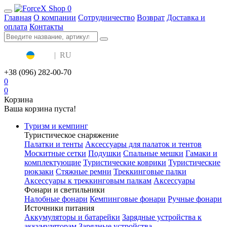
0
Главная
О компании
Сотрудничество
Возврат
Доставка и
оплата
Контакты
UA
|
RU
+38 (096) 282-00-70
0
0
Корзина
Ваша корзина пуста!
Туризм и кемпинг
Туристическое снаряжение
Палатки и тенты
Аксессуары для палаток и тентов
Москитные сетки
Подушки
Спальные мешки
Гамаки и
комплектующие
Туристические коврики
Туристические
рюкзаки
Стяжные ремни
Треккинговые палки
Аксессуары к треккинговым палкам
Аксессуары
Фонари и светильники
Налобные фонари
Кемпинговые фонари
Ручные фонари
Источники питания
Аккумуляторы и батарейки
Зарядные устройства к
аккумуляторам
Зарядные устройства