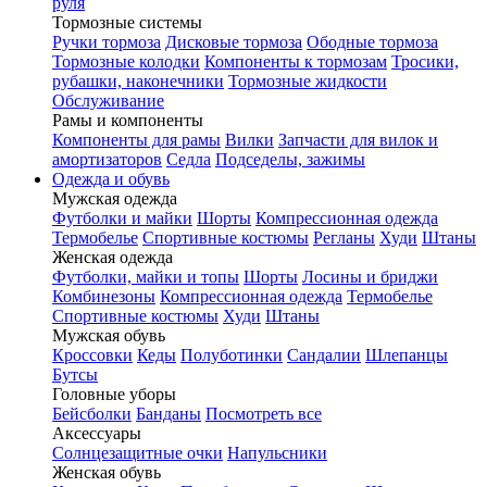
руля
Тормозные системы
Ручки тормоза
Дисковые тормоза
Ободные тормоза
Тормозные колодки
Компоненты к тормозам
Тросики,
рубашки, наконечники
Тормозные жидкости
Обслуживание
Рамы и компоненты
Компоненты для рамы
Вилки
Запчасти для вилок и
амортизаторов
Седла
Подседелы, зажимы
Одежда и обувь
Мужская одежда
Футболки и майки
Шорты
Компрессионная одежда
Термобелье
Спортивные костюмы
Регланы
Худи
Штаны
Женская одежда
Футболки, майки и топы
Шорты
Лосины и бриджи
Комбинезоны
Компрессионная одежда
Термобелье
Спортивные костюмы
Худи
Штаны
Мужская обувь
Кроссовки
Кеды
Полуботинки
Сандалии
Шлепанцы
Бутсы
Головные уборы
Бейсболки
Банданы
Посмотреть все
Аксессуары
Солнцезащитные очки
Напульсники
Женская обувь