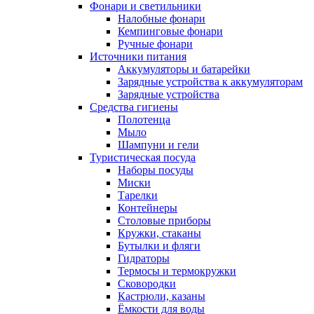
Фонари и светильники
Налобные фонари
Кемпинговые фонари
Ручные фонари
Источники питания
Аккумуляторы и батарейки
Зарядные устройства к аккумуляторам
Зарядные устройства
Средства гигиены
Полотенца
Мыло
Шампуни и гели
Туристическая посуда
Наборы посуды
Миски
Тарелки
Контейнеры
Столовые приборы
Кружки, стаканы
Бутылки и фляги
Гидраторы
Термосы и термокружки
Сковородки
Кастрюли, казаны
Ёмкости для воды